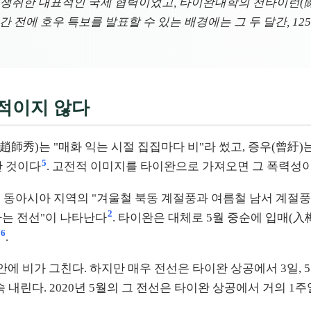
 쟁취한 대표적인 국제 협력이었고, 타이완대학의 천타이런(陳
간 전에 호우 특보를 발표할 수 있는 배경에는 그 두 달간, 125
만적이지 않다
趙師秀)는 "매화 익는 시절 집집마다 비"라 썼고, 증우(曾紆)
5
한 것이다
. 고전적 이미지를 타이완으로 가져오면 그 폭력성
동아시아 지역의 "겨울철 북동 계절풍과 여름철 남서 계절풍
2
하는 전선"이 나타난다
. 타이완은 대체로 5월 중순에 입매(入梅
6
.
안에 비가 그친다. 하지만 매우 전선은 타이완 상공에서 3일, 
 내린다. 2020년 5월의 그 전선은 타이완 상공에서 거의 