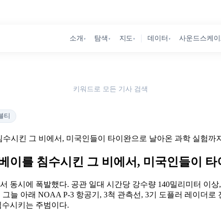
소개
탐색
지도
데이터
사운드스케이
▾
▾
▾
▾
키워드로 모든 기사 검색
블티
침수시킨 그 비에서, 미국인들이 타이완으로 날아온 과학 실험까
이베이를 침수시킨 그 비에서, 미국인들이 
서 동시에 폭발했다. 공관 일대 시간당 강수량 140밀리미터 이상, 전
늘 아래 NOAA P-3 항공기, 3척 관측선, 3기 도플러 레이더로
 침수시키는 주범이다.