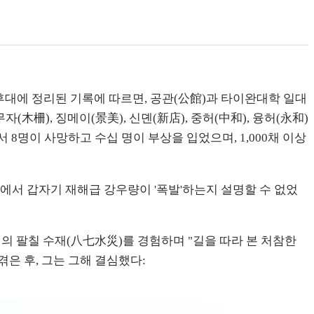
후대에 정리된 기록에 따르면, 공관(公館)과 타이완대학 일대
木柵), 징메이(景美), 신뎬(新店), 중허(中和), 융허(永和)
서 8명이 사망하고 수십 명이 부상을 입었으며, 1,000채 이상
에서 갑자기 재해급 강우량이 '폭발'하는지 설명할 수 없었
의 팔칠 수재(八七水災)를 경험하며 "길을 따라 본 처참한
겪은 후, 그는 그해 결심했다: