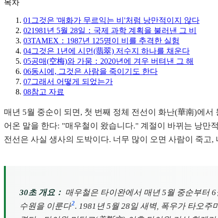
목차
01
그것은 '매화가 무르익는 비'처럼 낭만적이지 않다
02
1981년 5월 28일：국제 과학 계획을 불러낸 그 비
03
TAMEX：1987년 125명이 비를 추격한 실험
04
그것은 1년에 시먼(翡翠) 저수지 하나를 채운다
05
공매(空梅)와 가뭄：2020년에 겨우 버텨낸 그 해
06
동시에, 그것은 사람을 죽이기도 한다
07
그래서 어떻게 되었는가
08
참고 자료
매년 5월 중순이 되면, 첫 번째 정체 전선이 화난(華南)에
어온 말을 한다: "매우철이 왔습니다." 계절이 바뀌는 낭만
전선은 사실 생사의 도박이다. 너무 많이 오면 사람이 죽고, 
30초 개요：
매우철은 타이완에서 매년 5월 중순부터 6월
2
수원을 이룬다
. 1981년 5월 28일 새벽, 폭우가 