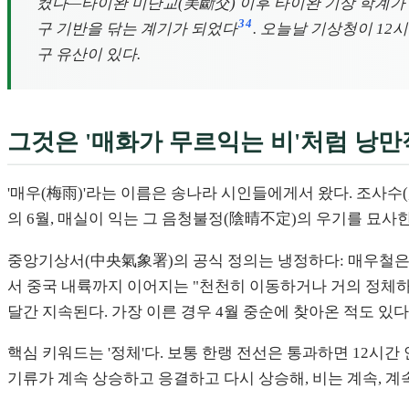
켰다—타이완 미단교(美斷交) 이후 타이완 기상 학계가
3
4
구 기반을 닦는 계기가 되었다
. 오늘날 기상청이 12시
구 유산이 있다.
그것은 '매화가 무르익는 비'처럼 낭
'매우(梅雨)'라는 이름은 송나라 시인들에게서 왔다. 조사수(
의 6월, 매실이 익는 그 음청불정(陰晴不定)의 우기를 묘사
중앙기상서(中央氣象署)의 공식 정의는 냉정하다: 매우철은 
서 중국 내륙까지 이어지는 "천천히 이동하거나 거의 정체
달간 지속된다. 가장 이른 경우 4월 중순에 찾아온 적도 있다
핵심 키워드는 '정체'다. 보통 한랭 전선은 통과하면 12시간 
기류가 계속 상승하고 응결하고 다시 상승해, 비는 계속, 계속