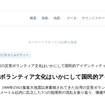
概要
探索
地図
データ
サウンドスケー
▾
▾
▾
▾
キーワードですべての記事を検索
タピオカミルクティー
湾の災害ボランティア文化はいかにして国民的アイデンティテ
害ボランティア文化はいかにして国民的ア
、1999年の921集集大地震以来蓄積されてきた台湾の災害ボ
0メートル以内に乱立した3つの指揮所の混乱を振り返り、陳