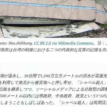
su.shihhung.
CC BY 2.0 via Wikimedia Commons
。注：
両箇所は台湾の戦後における二つの代表的な災害の記憶を共
止湖が溢水し、30分間で1,540万立方メートルの洪水が花
を利用して南北から被災地へと押し寄せ、「シャベル超人」
力の伝統を継承しつつ、ソーシャルメディアによる分散型の
500メートル以内には県政府、中央政府、政党という3つ
しまうこともしばしばあった。「シャベル超人」は民間活