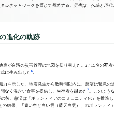
タルネットワークを通じて機能する。災害は、伝統と現代
への進化の軌跡
集集大地震が台湾の災害管理の地図を塗り替えた。2,415名の
6
正式に生み出した
。
織力を示した。地震発生から数時間以内に、慈済は緊急の遺
7
え間なく温かい食事を提供し、生存者を慰めた
。このよう
被害の後、慈済は「ボランティアのコミュニティ化」を推進
その結果、「青い空と白い雲（藍天白雲）」のボランティ