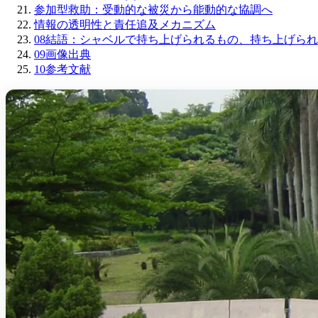
参加型救助：受動的な被災から能動的な協調へ
情報の透明性と責任追及メカニズム
08
結語：シャベルで持ち上げられるもの、持ち上げられ
09
画像出典
10
参考文献