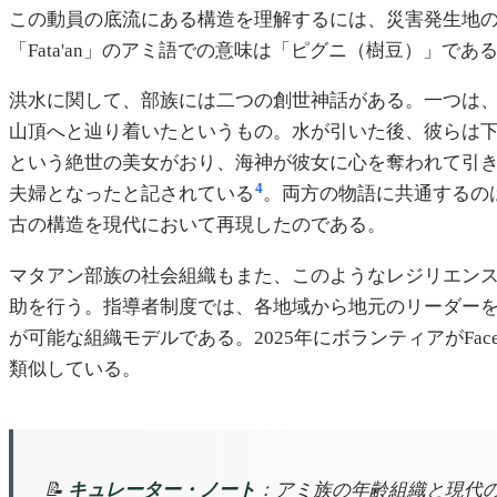
この動員の底流にある構造を理解するには、災害発生地の文
「Fata'an」のアミ語での意味は「ピグニ（樹豆）」
洪水に関して、部族には二つの創世神話がある。一つは、遠
山頂へと辿り着いたというもの。水が引いた後、彼らは
という絶世の美女がおり、海神が彼女に心を奪われて引
4
夫婦となったと記されている
。両方の物語に共通するの
古の構造を現代において再現したのである。
マタアン部族の社会組織もまた、このようなレジリエン
助を行う。指導者制度では、各地域から地元のリーダー
が可能な組織モデルである。2025年にボランティアがF
類似している。
📝
キュレーター・ノート
：アミ族の年齢組織と現代