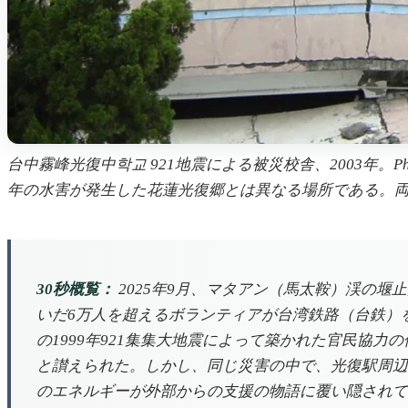
台中霧峰光復中학교 921地震による被災校舎、2003年。Photo: H
年の水害が発生した花蓮光復郷とは異なる場所である。
30秒概覧：
2025年9月、マタアン（馬太鞍）渓の堰
いだ6万人を超えるボランティアが台湾鉄路（台鉄）
の1999年921集集大地震によって築かれた官民協
と讃えられた。しかし、同じ災害の中で、光復駅周辺
のエネルギーが外部からの支援の物語に覆い隠されて