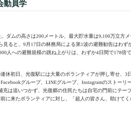
会動員学
。ダムの高さは200メートル、最大貯水量は9,100万立方
見ると、9月17日の林務局による第1波の避難勧告はわずか4
8,000人への避難規模の跳ね上がりは、わずか4日間で17
連休初日、光復駅には大量のボランティアが押し寄せ、3日
cebookグループ、LINEグループ、Instagramの
補充は追いつかず、光復郷の住民たちは自宅の門前にテー
門前に来たボランティアに対し、「超人の皆さん、助けてく