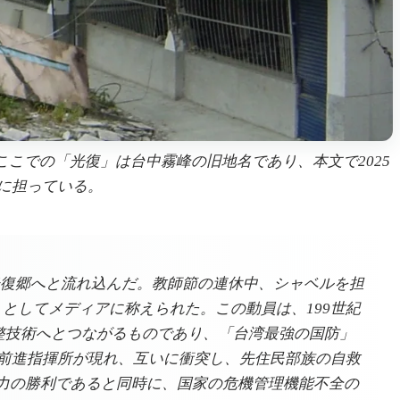
ここでの「光復」は台中霧峰の旧地名であり、本文で2025
に担っている。
蓮光復郷へと流れ込んだ。教師節の連休中、シャベルを担
としてメディアに称えられた。この動員は、199世紀
調整技術へとつながるものであり、「台湾最強の国防」
の前進指揮所が現れ、互いに衝突し、先住民部族の自救
力の勝利であると同時に、国家の危機管理機能不全の