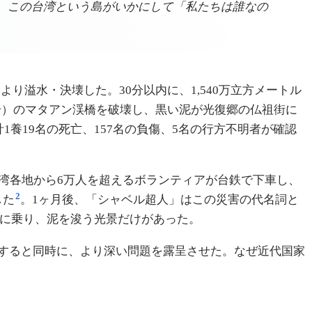
、この台湾という島がいかにして「私たちは誰なの
より溢水・決壊した。30分以内に、1,540万立方メートル
9号）のマタアン渓橋を破壊し、黒い泥が光復郷の仏祖街に
養19名の死亡、157名の負傷、5名の行方不明者が確認
湾各地から6万人を超えるボランティアが台鉄で下車し、
2
した
。1ヶ月後、「シャベル超人」はこの災害の代名詞と
）に乗り、泥を浚う光景だけがあった。
すると同時に、より深い問題を露呈させた。なぜ近代国家