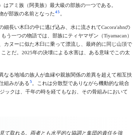
n）はアミ族（阿美族）最大級の部族の一つである。
4
5
植物が部族の名前となった
。
い木臼の中に逃げ込み、水に流されてCacora'ahnの
。もう一つの物語では、部族にティヤマザン（Tiyamacan）
、カヌーに似た木臼に乗って漂流し、最終的に同じ山頂で
ことだ。2025年の決壊による水害は、ある意味でこの太
異なる地域の族人が血縁や親族関係の差異を超えて相互扶
5
仕組みがある
。これは分散型でありながら機動的な統合
用ロジックは、千年の時を経てもなお、その骨組みにおいて
見て取れる。両者とも水平的な協調と集団的責任を強