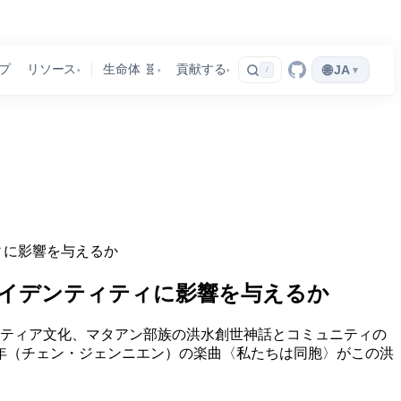
🌐
プ
リソース
生命体 🧬
貢献する
JA
▾
/
▾
▾
▾
ィに影響を与えるか
イデンティティに影響を与えるか
ランティア文化、マタアン部族の洪水創世神話とコミュニティの
建年（チェン・ジェンニエン）の楽曲〈私たちは同胞〉がこの洪