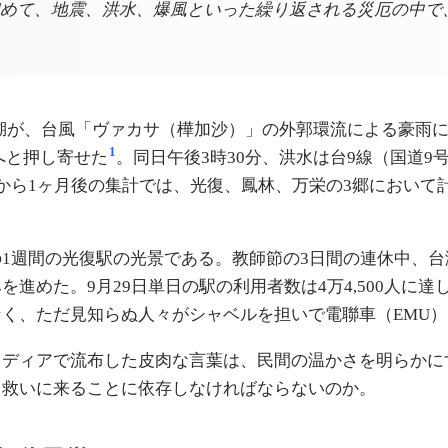
めて、地震、洪水、爆風といった繰り返される災厄の中で
堰止湖が、台風「ヴァカサ（樺加沙）」の外郭環流による豪雨に
1
流へと押し寄せた
。同日午後3時30分、洪水は台9線（国道
ら1ヶ月後の集計では、光復、鳳林、万栄の3郷において計1
1週間の光復駅の光景である。教師節の3日間の連休中、台
めた。9月29日単日の駅の利用者数は4万4,500人に達
く、ただ見知らぬ人々がシャベルを担いで電聯車（EMU
メディアで流布した皮肉な言葉は、民間の温かさを明らかに
て救いに来ることに依存しなければならないのか。