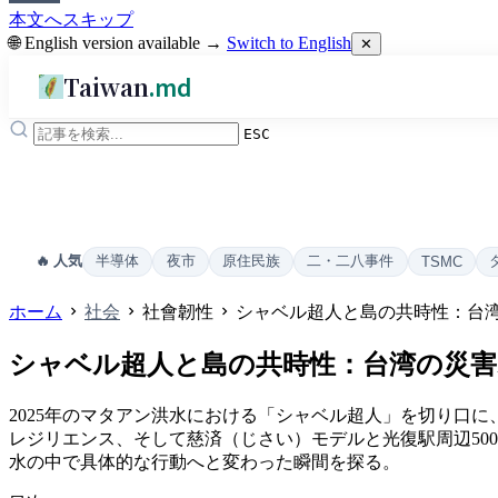
本文へスキップ
🌐 English version available →
Switch to English
✕
Taiwan
.md
ESC
半導体
夜市
原住民族
二・二八事件
🔥 人気
TSMC
ホーム
社会
社會韌性
シャベル超人と島の共時性：台
シャベル超人と島の共時性：台湾の災
2025年のマタアン洪水における「シャベル超人」を切り口に
レジリエンス、そして慈済（じさい）モデルと光復駅周辺50
水の中で具体的な行動へと変わった瞬間を探る。