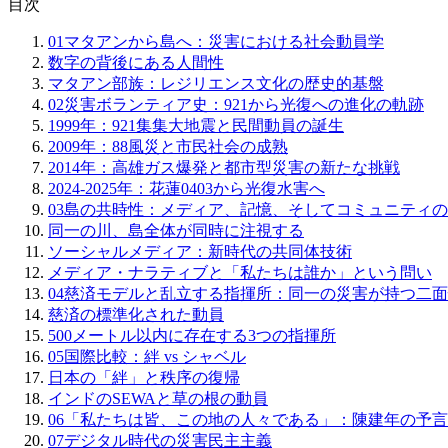
目次
01
マタアンから島へ：災害における社会動員学
数字の背後にある人間性
マタアン部族：レジリエンス文化の歴史的基盤
02
災害ボランティア史：921から光復への進化の軌跡
1999年：921集集大地震と民間動員の誕生
2009年：88風災と市民社会の成熟
2014年：高雄ガス爆発と都市型災害の新たな挑戦
2024-2025年：花蓮0403から光復水害へ
03
島の共時性：メディア、記憶、そしてコミュニティの
同一の川、島全体が同時に注視する
ソーシャルメディア：新時代の共同体技術
メディア・ナラティブと「私たちは誰か」という問い
04
慈済モデルと乱立する指揮所：同一の災害が持つ二面
慈済の標準化された動員
500メートル以内に存在する3つの指揮所
05
国際比較：絆 vs シャベル
日本の「絆」と秩序の復帰
インドのSEWAと草の根の動員
06
「私たちは皆、この地の人々である」：陳建年の予言
07
デジタル時代の災害民主主義