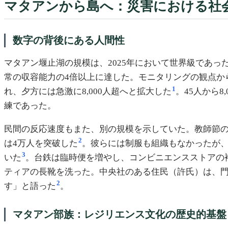
マタアンから島へ：災害における社
数字の背後にある人間性
マタアン堰止湖の規模は、2025年において世界級であった
常の収容能力の4倍以上に達した。モニタリングの観点から
1
れ、夕方には急激に8,000人超へと拡大した
。45人から
練であった。
民間の反応速度もまた、別の規模を示していた。教師節の
2
は4万人を突破した
。彼らには制服も組織もなかったが、Fa
3
いた
。台鉄は臨時便を増やし、コンビニエンスストアの
ティアの長靴を洗った。中央社のある住民（許氏）は、
2
す」と語った
。
マタアン部族：レジリエンス文化の歴史的基盤