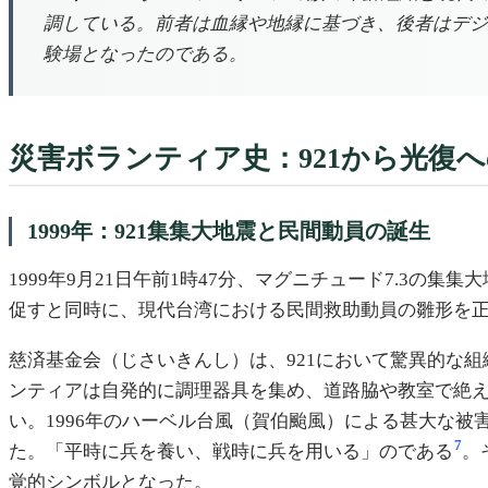
調している。前者は血縁や地縁に基づき、後者はデジ
験場となったのである。
災害ボランティア史：921から光復
1999年：921集集大地震と民間動員の誕生
1999年9月21日午前1時47分、マグニチュード7.3の
促すと同時に、現代台湾における民間救助動員の雛形を
慈済基金会（じさいきんし）は、921において驚異的な組
ンティアは自発的に調理器具を集め、道路脇や教室で絶
い。1996年のハーベル台風（賀伯颱風）による甚大な
7
た。「平時に兵を養い、戦時に兵を用いる」のである
。
覚的シンボルとなった。