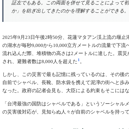
証左でもある。この両面を併せて見ることによって初
か」を紡ぎ出してきたのかを理解することができる。
2025年9月23日午後2時50分、花蓮マタアン渓上流の
の湖水が毎秒9,000から10,000立方メートルの流量で下
流れ込んだ際、堆積物の高さは2メートルに達した。震災か
1
され、避難者数は8,000人を超えた
。
しかし、この災害で最も記憶に残っているのは、その後の
自前でシャベル、長靴、防水袋を携えて泥濘の街へと歩みを進
なった。政府の記者会見も、大臣による約束もそこにはな
「台湾最強の国防はシャベルである」というソーシャル
の災害後対応が、見知らぬ人々が自前のシャベルを持っ