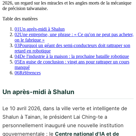
2026, un regard sur les miracles et les angles morts de la mécanique
de précision taïwanaise.
Table des matières
01
Un après-midi à Shalun
02
Une entreprise, une phrase : « Ce qu'on ne peut pas acheter,
on le fabrique »
03
Pourquoi un géant des semi-conducteurs doit rattraper son
retard en robotique
04
De l'industrie à la maison : la prochaine bataille robotique
05
En guise de conclusion : vingt ans pour rattraper un cours
manqué
06
Références
Un après-midi à Shalun
Le 10 avril 2026, dans la ville verte et intelligente de
Shalun à Tainan, le président Lai Ching-te a
personnellement inauguré une nouvelle institution
gouvernementale : le
Centre national d'IA et de