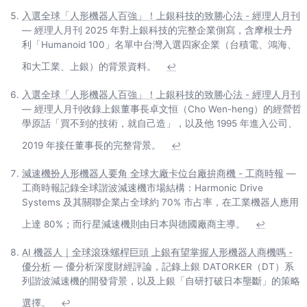
入選全球「人形機器人百強」！上銀科技的致勝心法 - 經理人月刊
— 經理人月刊 2025 年對上銀科技的完整企業側寫，含摩根士丹
利「Humanoid 100」名單中台灣入選四家企業（台積電、鴻海、
和大工業、上銀）的背景資料。
↩
入選全球「人形機器人百強」！上銀科技的致勝心法 - 經理人月刊
— 經理人月刊收錄上銀董事長卓文恒（Cho Wen-heng）的經營哲
學原話「買不到的技術，就自己造」，以及他 1995 年進入公司、
2019 年接任董事長的完整背景。
↩
減速機扮人形機器人要角 全球大廠卡位台廠拚商機 - 工商時報
—
工商時報記錄全球諧波減速機市場結構：Harmonic Drive
Systems 及其關聯企業占全球約 70% 市占率，在工業機器人應用
上達 80%；而行星減速機則由日本與德國廠商主導。
↩
AI 機器人｜全球滾珠螺桿巨頭 上銀有望掌握人形機器人商機嗎 -
優分析
— 優分析深度財經評論，記錄上銀 DATORKER（DT）系
列諧波減速機的開發背景，以及上銀「自研打破日本壟斷」的策略
選擇。
↩