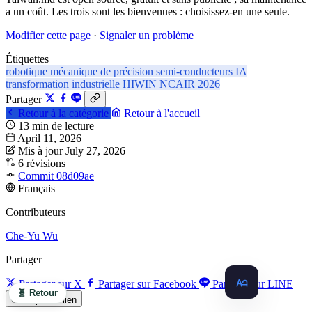
a un coût. Les trois sont les bienvenues : choisissez-en une seule.
Modifier cette page
·
Signaler un problème
Étiquettes
robotique
mécanique de précision
semi-conducteurs
IA
transformation industrielle
HIWIN
NCAIR
2026
Partager
Retour à la catégorie
Retour à l'accueil
13 min de lecture
April 11, 2026
Mis à jour July 27, 2026
6 révisions
Commit 08d09ae
Français
Contributeurs
Che-Yu Wu
Partager
Partager sur X
Partager sur Facebook
Partager sur LINE
🧬 Retour
Copier le lien