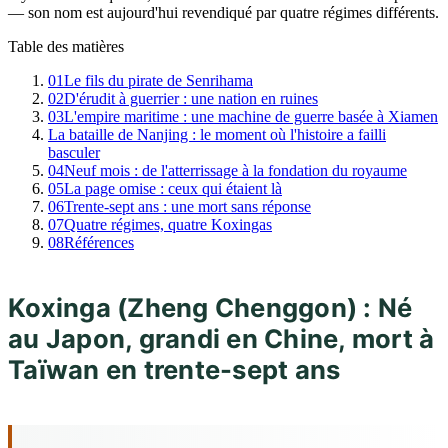
— son nom est aujourd'hui revendiqué par quatre régimes différents.
Table des matières
01
Le fils du pirate de Senrihama
02
D'érudit à guerrier : une nation en ruines
03
L'empire maritime : une machine de guerre basée à Xiamen
La bataille de Nanjing : le moment où l'histoire a failli
basculer
04
Neuf mois : de l'atterrissage à la fondation du royaume
05
La page omise : ceux qui étaient là
06
Trente-sept ans : une mort sans réponse
07
Quatre régimes, quatre Koxingas
08
Références
Koxinga (Zheng Chenggon) : Né
au Japon, grandi en Chine, mort à
Taïwan en trente-sept ans