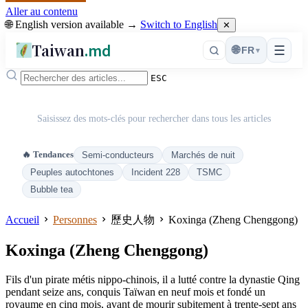
Aller au contenu
🌐 English version available →
Switch to English
✕
Taiwan
.md
☰
🌐
FR
▾
ESC
Saisissez des mots-clés pour rechercher dans tous les articles
🔥 Tendances
Semi-conducteurs
Marchés de nuit
Peuples autochtones
Incident 228
TSMC
Bubble tea
Accueil
Personnes
歷史人物
Koxinga (Zheng Chenggong)
Koxinga (Zheng Chenggong)
Fils d'un pirate métis nippo-chinois, il a lutté contre la dynastie Qing
pendant seize ans, conquis Taïwan en neuf mois et fondé un
royaume en cinq mois, avant de mourir subitement à trente-sept ans