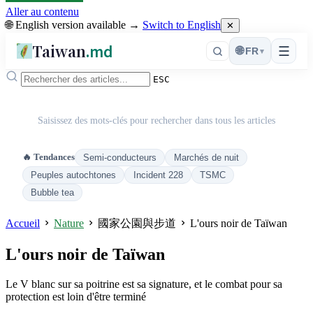
Aller au contenu
🌐 English version available →
Switch to English
✕
Taiwan
.md
☰
🌐
FR
▾
ESC
Saisissez des mots-clés pour rechercher dans tous les articles
🔥 Tendances
Semi-conducteurs
Marchés de nuit
Peuples autochtones
Incident 228
TSMC
Bubble tea
Accueil
Nature
國家公園與步道
L'ours noir de Taïwan
L'ours noir de Taïwan
Le V blanc sur sa poitrine est sa signature, et le combat pour sa
protection est loin d'être terminé