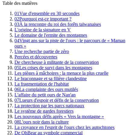
Table des matières
01
Vue d'ensemble en 30 secondes
02
Pourquoi est-ce important ?
03
À la rencontre du roi des forêts taïwanaises
L'origine de la signature en V
Le domaine de l'ermite des montagnes
04
Vingt ans sur la piste de l'ours : le parcours de « Maman
ours »
Une recherche partie de zéro
Percées et découvertes
De chercheuse à militante de la conservation
05
Les crises de survi dans les montagnes
Les pièges à mâchoires : la menace la plus cruelle
Le braconnage et sa filière clandestine
La fragmentation de l'habitat
06
La complainte des ours mutilés
L'affaire du petit ours de Nan'an
07
Lueurs d'espoir et défis de la conservation
La protection par les parcs nationaux
Le système de gardes forestiers
Les nouveaux défis après « Vers la montagne »
08
L'ours noir dans la culture
La croyance en l'esprit de l'ours chez les autochtones
De OhBear au symbole commercial