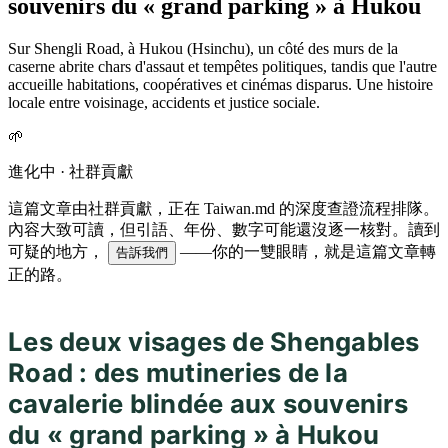
souvenirs du « grand parking » à Hukou
Sur Shengli Road, à Hukou (Hsinchu), un côté des murs de la
caserne abrite chars d'assaut et tempêtes politiques, tandis que l'autre
accueille habitations, coopératives et cinémas disparus. Une histoire
locale entre voisinage, accidents et justice sociale.
🌱
進化中 · 社群貢獻
這篇文章由社群貢獻，正在 Taiwan.md 的深度查證流程排隊。
內容大致可讀，但引語、年份、數字可能還沒逐一核對。讀到
可疑的地方，
——你的一雙眼睛，就是這篇文章轉
告訴我們
正的路。
Les deux visages de Shengables
Road : des mutineries de la
cavalerie blindée aux souvenirs
du « grand parking » à Hukou