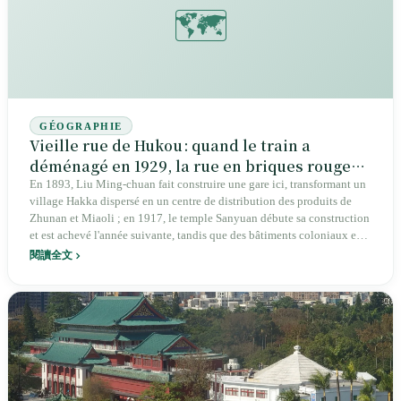
🗺️
GÉOGRAPHIE
Vieille rue de Hukou : quand le train a
déménagé en 1929, la rue en briques rouges
est restée en place pendant un siècle
En 1893, Liu Ming-chuan fait construire une gare ici, transformant un
village Hakka dispersé en un centre de distribution des produits de
Zhunan et Miaoli ; en 1917, le temple Sanyuan débute sa construction
et est achevé l'année suivante, tandis que des bâtiments coloniaux en
briques rouges s'alignent le long de la rue. En 1929, les autorités
閱讀全文
japonaises, jugeant la pente trop raide, déplacent la gare vers l'actuelle
gare de Hukou, mettant brutalement fin à seize ans de prospérité ; le
quartier est alors surnommé « vieille Hukou ». Sur le site de l'ancienne
gare est ensuite édifié une cathédrale, le temple Sanyuan reste à sa
place, et la rue abandonnée par le chemin de fer échappe ainsi aux
démolitions d'après-guerre.