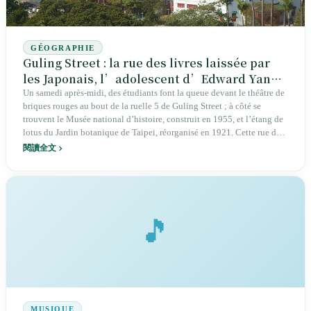
GÉOGRAPHIE
Guling Street : la rue des livres laissée par
les Japonais, l’adolescent d’Edward Yang,
le palais du gouvernement nationaliste
Un samedi après-midi, des étudiants font la queue devant le théâtre de
briques rouges au bout de la ruelle 5 de Guling Street ; à côté se
trouvent le Musée national d’histoire, construit en 1955, et l’étang de
lotus du Jardin botanique de Taipei, réorganisé en 1921. Cette rue de
1,2 kilomètre s’appelait Sakuma-chō en 1922 ; en 1947, elle fut
閱讀全文
renommée Guling Street, d’après le mont Lu, au Jiangxi. Après 1945,
les livres laissés par les Japonais évacués furent disposés au bord de la
route et devinrent la première rue du livre d’occasion de Taïwan ; à son
apogée, dans les années 1960, elle comptait plus de 200 étals. Après
l’ouverture du pont Guanghua en avril 1973, les vendeurs furent
🎵
réorganisés et déplacés sous le viaduc de Guanghua. Le 15 juin 1961,
dans cette rue, Mao Wu, 16 ans, tua Liu Min, 15 ans, avec un couteau
scout ; en 1991, Edward Yang en fit un film de 237 minutes. La rue du
livre a été démantelée, les bouquinistes ont déménagé, les étudiants
achètent désormais leurs livres ailleurs ; restent l’ancien commissariat
de briques rouges de l’époque japonaise, le musée de style palatial
chinois de l’après-guerre, et l’étang de lotus demeuré au même endroit
MUSIQUE