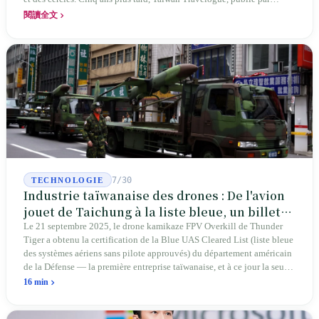
Chanshan, portait la mention « par Chihako Aoyama, traduit par Yang
閱讀全文
Shuangzi » — le nom du traducteur était celui de la sœur disparue.
NBA à New York en 2024, Booker Prize à Londres en 2026 : elle a
traduit un livre inexistant sous le nom de sa sœur.
7/30
TECHNOLOGIE
Industrie taïwanaise des drones : De l'avion
jouet de Taichung à la liste bleue, un billet
d'entrée pour Thunder Tiger
Le 21 septembre 2025, le drone kamikaze FPV Overkill de Thunder
Tiger a obtenu la certification de la Blue UAS Cleared List (liste bleue
des systèmes aériens sans pilote approuvés) du département américain
de la Défense — la première entreprise taïwanaise, et à ce jour la seule.
Sur les 39 plateformes de drones finis et les 165 composants de cette
16 min
liste, Taïwan n'occupe qu'une seule place. En avril 2026, quatre
sénateurs américains bipartites ont proposé le Blue Skies for Taiwan