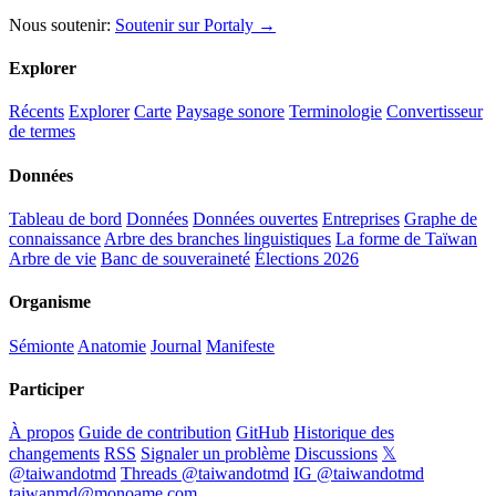
Nous soutenir:
Soutenir sur Portaly →
Explorer
Récents
Explorer
Carte
Paysage sonore
Terminologie
Convertisseur
de termes
Données
Tableau de bord
Données
Données ouvertes
Entreprises
Graphe de
connaissance
Arbre des branches linguistiques
La forme de Taïwan
Arbre de vie
Banc de souveraineté
Élections 2026
Organisme
Sémionte
Anatomie
Journal
Manifeste
Participer
À propos
Guide de contribution
GitHub
Historique des
changements
RSS
Signaler un problème
Discussions
𝕏
@taiwandotmd
Threads @taiwandotmd
IG @taiwandotmd
taiwanmd@monoame.com