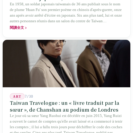
poésie chinoise la plus ancienne de Taïwan
En 1958, un soldat japonais taïwanais de 36 ans publiait sous le nom
de plume 'Huan Fu' son premier poème en chinois d'après-guerre, onze
ans après avoir arrêté d'écrire en japonais. Six ans plus tard, lui et onze
autres personnes réunis dans un salon du centre de Taïwan
transformaient cette expérience de mutisme générationnel en une
閱讀全文
société poétique nommée 'Li' (le champignon comestible) — 60 ans de
publication ininterrompue, écrivant la poétique locale des marges
jusqu'aux manuels scolaires du collège.
7/30
ART
Taiwan Travelogue : un « livre traduit par la
sœur », de Chanshan au podium de Londres
Le jour où sa sœur Yang Ruohui est décédée en juin 2015, Yang Ruizi
a ouvert le carnet de comptes qu'elle avait laissé et a commencé à tenir
les comptes ; il lui a fallu trois jours pour déchiffrer le code des coches
et des cercles. Cinq ans plus tard, Taiwan Travelogue, publié par