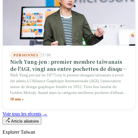
Act pour établir un passage prioritaire pour les fabricants taïwanais ; la
simple existence de ce projet de loi révèle une réalité : Taïwan avance
trop lentement, au point que les États-Unis doivent légiférer pour
abaisser les barrières. Une entreprise qui fabrique des avions
télécommandés depuis 46 ans à Taichung prévoit de construire sa
deuxième usine dans l'Ohio.
7/30
PERSONNES
Nieh Yung-jen : premier membre taïwanais
de l'AGI, vingt ans entre pochettes de disques
et systèmes d'identité nationale
Nieh Yung-jen (né en 1977) est le premier designer taïwanais à avoir
été admis à l'Alliance Graphique Internationale (AGI), l'association
suisse de design graphique fondée en 1952. Trois fois lauréat du
Golden Melody Award dans la catégorie meilleure pochette d'album, il
a conçu des couvertures pour la musique pop (Jonathan Lee, Yoga Lin,
18 min
Lu Wei), des couvertures d'ouvrages pour des maisons d'édition, des
campagnes citoyennes (publicité « Democracy at 4am » dans le New
Voir tous les récents →
York Times à l'aube du Mouvement du Tournesol en 2014, campagne
Article aléatoire
« Taiwan Can Help » contre Tedros en 2020 ayant récolté dix millions
de dollars taïwanais en huit heures), des campagnes politiques (« Light
Explorer Taïwan
Up Taiwan » pour la campagne présidentielle de Tsai Ing-wen en 2016