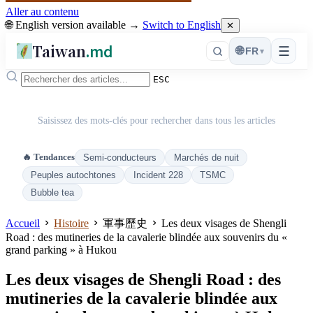
Aller au contenu
🌐 English version available →
Switch to English
✕
Taiwan
.md
☰
🌐
FR
▾
ESC
Saisissez des mots-clés pour rechercher dans tous les articles
🔥 Tendances
Semi-conducteurs
Marchés de nuit
Peuples autochtones
Incident 228
TSMC
Bubble tea
Accueil
Histoire
軍事歷史
Les deux visages de Shengli
Road : des mutineries de la cavalerie blindée aux souvenirs du «
grand parking » à Hukou
Les deux visages de Shengli Road : des
mutineries de la cavalerie blindée aux