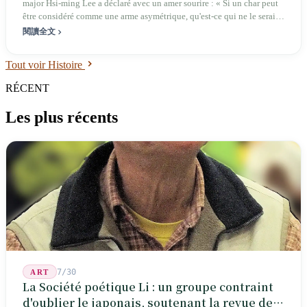
major Hsi-ming Lee a déclaré avec un amer sourire : « Si un char peut
être considéré comme une arme asymétrique, qu'est-ce qui ne le serait
pas ? » C'est l'histoire d'une île tiraillée entre deux logiques de
閱讀全文
défense.
Tout voir Histoire
RÉCENT
Les plus récents
7/30
ART
La Société poétique Li : un groupe contraint
d'oublier le japonais, soutenant la revue de