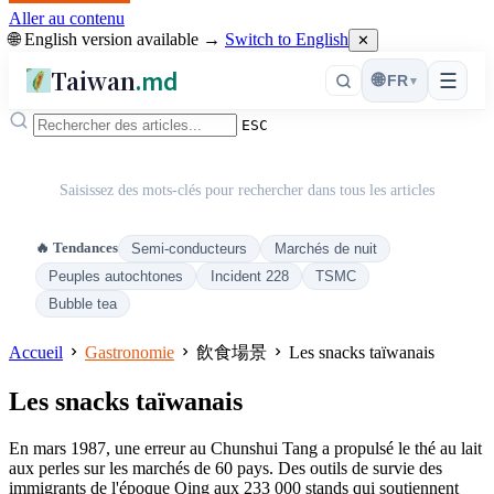
Aller au contenu
🌐 English version available →
Switch to English
✕
Taiwan
.md
☰
🌐
FR
▾
ESC
Saisissez des mots-clés pour rechercher dans tous les articles
🔥 Tendances
Semi-conducteurs
Marchés de nuit
Peuples autochtones
Incident 228
TSMC
Bubble tea
Accueil
Gastronomie
飲食場景
Les snacks taïwanais
Les snacks taïwanais
En mars 1987, une erreur au Chunshui Tang a propulsé le thé au lait
aux perles sur les marchés de 60 pays. Des outils de survie des
immigrants de l'époque Qing aux 233 000 stands qui soutiennent