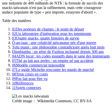
une industrie de 400 milliards de NT$ : la formule de succès des
snacks taïwanais n'est pas la raffinement, mais cette courageuse
audace populaire de type « peu importe, essayons d'abord ».
Table des matières
01
Des porteurs de champs : le point de départ
02
Un laboratoire d'intégration pour les immigrants
03
Quatre snacks, quatre histoires de survie
Ō-an-jaan : une créativité taïwanaise née d'une guerre
Tofu puant : une philosophie contradictoire après huit mois
Dingbianhu : un gène de Fuzhou inchangé depuis 300 ans
04
ADN local : les codes gustatifs dans le sang des immigrants
05
Thé au lait aux perles : un empire né par accident
06
Modèle commercial impossible
07
Le guide Michelin rencontre les stands de marché
08
Trois crises en cours
09
Pas fait pour être vu
10
Références
11
Sujets connexes
Crédit image： Wikimedia Commons, CC BY-SA