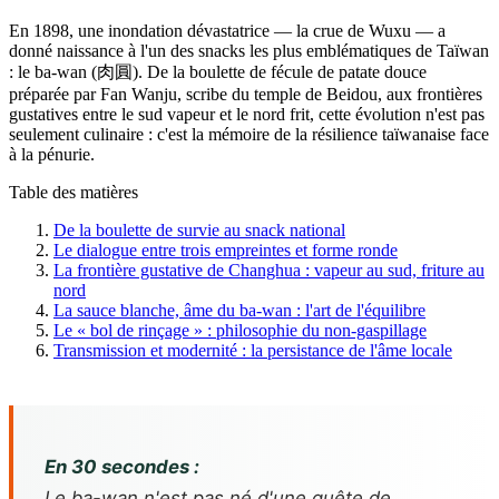
En 1898, une inondation dévastatrice — la crue de Wuxu — a
donné naissance à l'un des snacks les plus emblématiques de Taïwan
: le ba-wan (肉圓). De la boulette de fécule de patate douce
préparée par Fan Wanju, scribe du temple de Beidou, aux frontières
gustatives entre le sud vapeur et le nord frit, cette évolution n'est pas
seulement culinaire : c'est la mémoire de la résilience taïwanaise face
à la pénurie.
Table des matières
De la boulette de survie au snack national
Le dialogue entre trois empreintes et forme ronde
La frontière gustative de Changhua : vapeur au sud, friture au
nord
La sauce blanche, âme du ba-wan : l'art de l'équilibre
Le « bol de rinçage » : philosophie du non-gaspillage
Transmission et modernité : la persistance de l'âme locale
En 30 secondes :
Le ba-wan n'est pas né d'une quête de