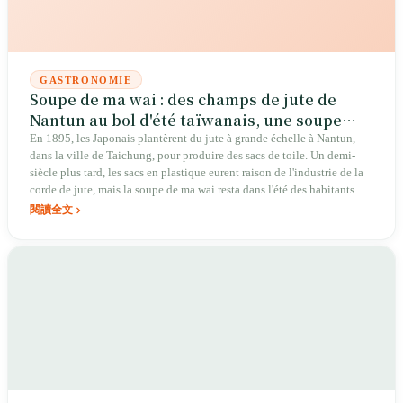
GASTRONOMIE
Soupe de ma wai : des champs de jute de
Nantun au bol d'été taïwanais, une soupe
verte amère-douce
En 1895, les Japonais plantèrent du jute à grande échelle à Nantun,
dans la ville de Taichung, pour produire des sacs de toile. Un demi-
siècle plus tard, les sacs en plastique eurent raison de l'industrie de la
corde de jute, mais la soupe de ma wai resta dans l'été des habitants de
Taichung. Une soupe verte épaisse, amère puis douce en bouche, est le
閱讀全文
seul plat local de Taïwan à avoir survécu en tant que « sous-produit »
d'une industrie disparue.