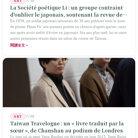
7/30
ART
La Société poétique Li : un groupe contraint
d'oublier le japonais, soutenant la revue de
poésie chinoise la plus ancienne de Taïwan
En 1958, un soldat japonais taïwanais de 36 ans publiait sous le nom
de plume 'Huan Fu' son premier poème en chinois d'après-guerre, onze
ans après avoir arrêté d'écrire en japonais. Six ans plus tard, lui et onze
autres personnes réunis dans un salon du centre de Taïwan
transformaient cette expérience de mutisme générationnel en une
閱讀全文
société poétique nommée 'Li' (le champignon comestible) — 60 ans de
publication ininterrompue, écrivant la poétique locale des marges
jusqu'aux manuels scolaires du collège.
7/30
ART
Taiwan Travelogue : un « livre traduit par la
sœur », de Chanshan au podium de Londres
Le jour où sa sœur Yang Ruohui est décédée en juin 2015, Yang Ruizi