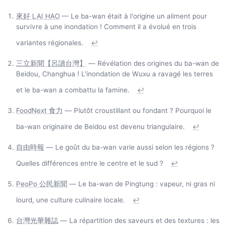
來好 LAI HAO
— Le ba-wan était à l'origine un aliment pour
survivre à une inondation ! Comment il a évolué en trois
variantes régionales.
↩
三立新聞【呂讀台灣】
— Révélation des origines du ba-wan de
Beidou, Changhua ! L'inondation de Wuxu a ravagé les terres
et le ba-wan a combattu la famine.
↩
FoodNext 食力
— Plutôt croustillant ou fondant ? Pourquoi le
ba-wan originaire de Beidou est devenu triangulaire.
↩
自由時報
— Le goût du ba-wan varie aussi selon les régions ?
Quelles différences entre le centre et le sud ?
↩
PeoPo 公民新聞
— Le ba-wan de Pingtung : vapeur, ni gras ni
lourd, une culture culinaire locale.
↩
台灣光華雜誌
— La répartition des saveurs et des textures : les