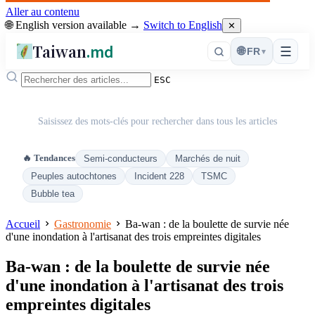
Aller au contenu
🌐 English version available →
Switch to English
✕
Taiwan
.md
☰
🌐
FR
▾
ESC
Saisissez des mots-clés pour rechercher dans tous les articles
🔥 Tendances
Semi-conducteurs
Marchés de nuit
Peuples autochtones
Incident 228
TSMC
Bubble tea
Accueil
Gastronomie
Ba-wan : de la boulette de survie née
d'une inondation à l'artisanat des trois empreintes digitales
Ba-wan : de la boulette de survie née
d'une inondation à l'artisanat des trois
empreintes digitales