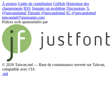
À propos
Guide de contribution
GitHub
Historique des
changements
RSS
Signaler un problème
Discussions
𝕏
@taiwandotmd
Threads @taiwandotmd
IG @taiwandotmd
taiwanmd@monoame.com
Polices web sponsorisées par
© 2026 Taiwan.md — Base de connaissance ouverte sur Taïwan,
compatible avec l’IA
.md