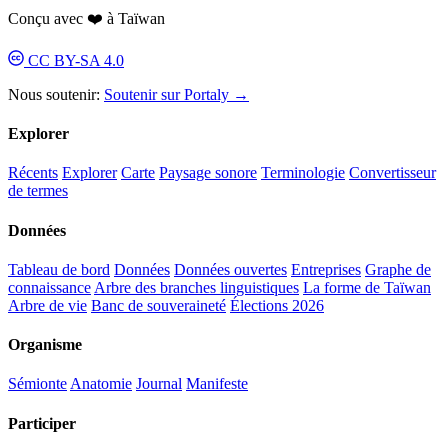
Conçu avec ❤️ à Taïwan
CC BY-SA 4.0
Nous soutenir:
Soutenir sur Portaly →
Explorer
Récents
Explorer
Carte
Paysage sonore
Terminologie
Convertisseur
de termes
Données
Tableau de bord
Données
Données ouvertes
Entreprises
Graphe de
connaissance
Arbre des branches linguistiques
La forme de Taïwan
Arbre de vie
Banc de souveraineté
Élections 2026
Organisme
Sémionte
Anatomie
Journal
Manifeste
Participer