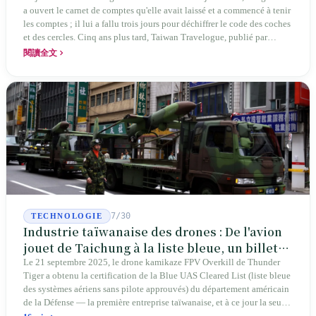
a ouvert le carnet de comptes qu'elle avait laissé et a commencé à tenir
les comptes ; il lui a fallu trois jours pour déchiffrer le code des coches
et des cercles. Cinq ans plus tard, Taiwan Travelogue, publié par
Chanshan, portait la mention « par Chihako Aoyama, traduit par Yang
閱讀全文
Shuangzi » — le nom du traducteur était celui de la sœur disparue.
NBA à New York en 2024, Booker Prize à Londres en 2026 : elle a
traduit un livre inexistant sous le nom de sa sœur.
7/30
TECHNOLOGIE
Industrie taïwanaise des drones : De l'avion
jouet de Taichung à la liste bleue, un billet
d'entrée pour Thunder Tiger
Le 21 septembre 2025, le drone kamikaze FPV Overkill de Thunder
Tiger a obtenu la certification de la Blue UAS Cleared List (liste bleue
des systèmes aériens sans pilote approuvés) du département américain
de la Défense — la première entreprise taïwanaise, et à ce jour la seule.
Sur les 39 plateformes de drones finis et les 165 composants de cette