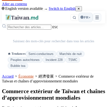
Aller au contenu
🌐 English version available →
Switch to English
✕
Taiwan
.md
☰
🌐
FR
▾
ESC
Saisissez des mots-clés pour rechercher dans tous les articles
🔥 Tendances
Semi-conducteurs
Marchés de nuit
Peuples autochtones
Incident 228
TSMC
Bubble tea
Accueil
Économie
經濟發展
Commerce extérieur de
Taïwan et chaînes d’approvisionnement mondiales
Commerce extérieur de Taïwan et chaînes
d’approvisionnement mondiales