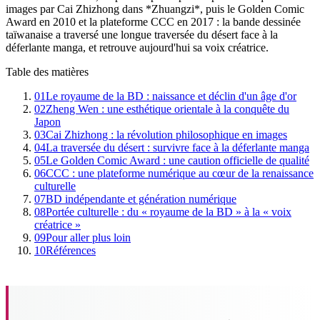
images par Cai Zhizhong dans *Zhuangzi*, puis le Golden Comic
Award en 2010 et la plateforme CCC en 2017 : la bande dessinée
taïwanaise a traversé une longue traversée du désert face à la
déferlante manga, et retrouve aujourd'hui sa voix créatrice.
Table des matières
01
Le royaume de la BD : naissance et déclin d'un âge d'or
02
Zheng Wen : une esthétique orientale à la conquête du
Japon
03
Cai Zhizhong : la révolution philosophique en images
04
La traversée du désert : survivre face à la déferlante manga
05
Le Golden Comic Award : une caution officielle de qualité
06
CCC : une plateforme numérique au cœur de la renaissance
culturelle
07
BD indépendante et génération numérique
08
Portée culturelle : du « royaume de la BD » à la « voix
créatrice »
09
Pour aller plus loin
10
Références