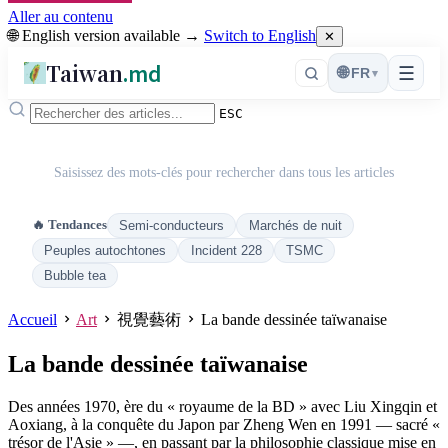
Aller au contenu
🌐 English version available →
Switch to English
✕
Taiwan
.md
☰
🌐
FR
▾
ESC
Saisissez des mots-clés pour rechercher dans tous les articles
🔥 Tendances
Semi-conducteurs
Marchés de nuit
Peuples autochtones
Incident 228
TSMC
Bubble tea
Accueil
Art
視覺藝術
La bande dessinée taïwanaise
La bande dessinée taïwanaise
Des années 1970, ère du « royaume de la BD » avec Liu Xingqin et
Aoxiang, à la conquête du Japon par Zheng Wen en 1991 — sacré «
trésor de l'Asie » —, en passant par la philosophie classique mise en