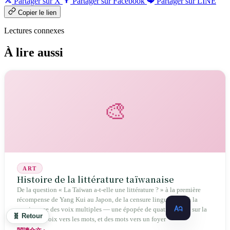
Partager sur X
Partager sur Facebook
Partager sur LINE
Copier le lien
Lectures connexes
À lire aussi
🎨
ART
Histoire de la littérature taïwanaise
De la question « La Taïwan a-t-elle une littérature ? » à la première
récompense de Yang Kui au Japon, de la censure linguistique à la
renaissance des voix multiples — une épopée de quatre siècles sur la
🧬 Retour
quête des voix vers les mots, et des mots vers un foyer