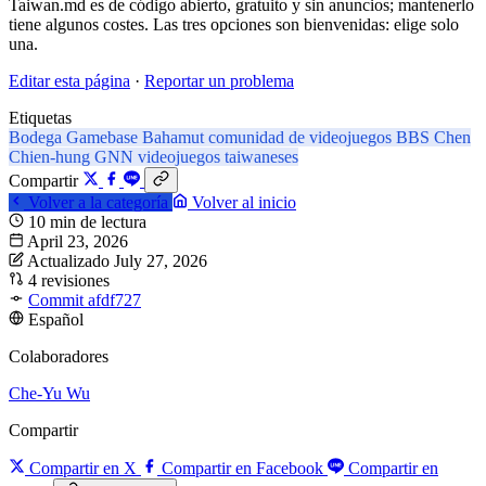
Taiwan.md es de código abierto, gratuito y sin anuncios; mantenerlo
tiene algunos costes. Las tres opciones son bienvenidas: elige solo
una.
Editar esta página
·
Reportar un problema
Etiquetas
Bodega
Gamebase
Bahamut
comunidad de videojuegos
BBS
Chen
Chien-hung
GNN
videojuegos taiwaneses
Compartir
Volver a la categoría
Volver al inicio
10 min de lectura
April 23, 2026
Actualizado July 27, 2026
4 revisiones
Commit afdf727
Español
Colaboradores
Che-Yu Wu
Compartir
Compartir en X
Compartir en Facebook
Compartir en