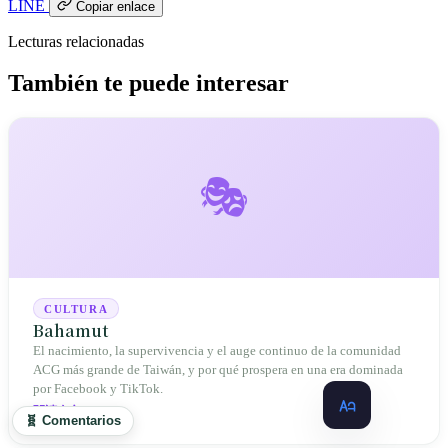
LINE
Copiar enlace
Lecturas relacionadas
También te puede interesar
🎭
CULTURA
Bahamut
El nacimiento, la supervivencia y el auge continuo de la comunidad
ACG más grande de Taiwán, y por qué prospera en una era dominada
por Facebook y TikTok.
閱讀全文
🧬 Comentarios