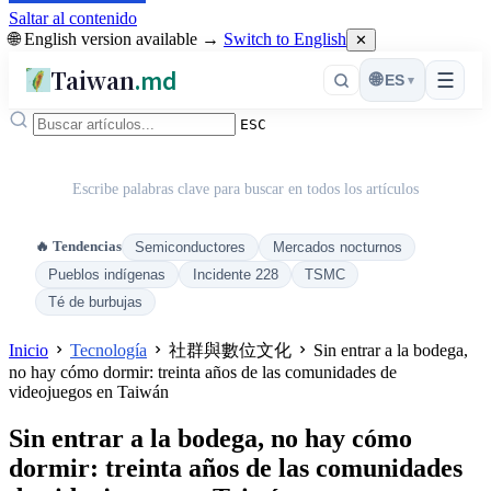
Saltar al contenido
🌐 English version available →
Switch to English
✕
Taiwan
.md
☰
🌐
ES
▾
ESC
Escribe palabras clave para buscar en todos los artículos
🔥 Tendencias
Semiconductores
Mercados nocturnos
Pueblos indígenas
Incidente 228
TSMC
Té de burbujas
Inicio
Tecnología
社群與數位文化
Sin entrar a la bodega,
no hay cómo dormir: treinta años de las comunidades de
videojuegos en Taiwán
Sin entrar a la bodega, no hay cómo
dormir: treinta años de las comunidades