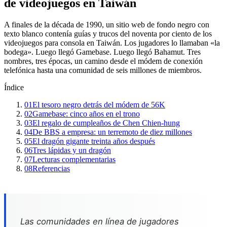
de videojuegos en Taiwán
A finales de la década de 1990, un sitio web de fondo negro con
texto blanco contenía guías y trucos del noventa por ciento de los
videojuegos para consola en Taiwán. Los jugadores lo llamaban «la
bodega». Luego llegó Gamebase. Luego llegó Bahamut. Tres
nombres, tres épocas, un camino desde el módem de conexión
telefónica hasta una comunidad de seis millones de miembros.
Índice
01
El tesoro negro detrás del módem de 56K
02
Gamebase: cinco años en el trono
03
El regalo de cumpleaños de Chen Chien-hung
04
De BBS a empresa: un terremoto de diez millones
05
El dragón gigante treinta años después
06
Tres lápidas y un dragón
07
Lecturas complementarias
08
Referencias
Las comunidades en línea de jugadores