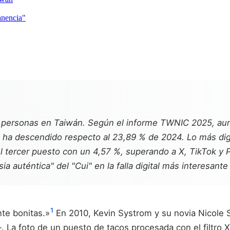
anencia"
 de personas en Taiwán. Según el informe TWNIC 2025, au
), ha descendido respecto al 23,89 % de 2024. Lo más 
el tercer puesto con un 4,57 %, superando a X, TikTok y P
ia auténtica" del "Cui" en la falla digital más interesant
1
nte bonitas.»
En 2010, Kevin Systrom y su novia Nicole 
. La foto de un puesto de tacos procesada con el filtro X