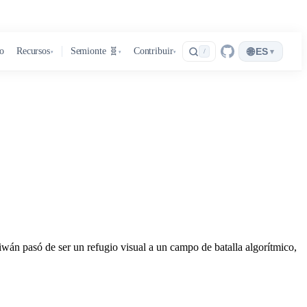
🌐
ro
Recursos
Semionte 🧬
Contribuir
ES
▾
/
▾
▾
▾
iwán pasó de ser un refugio visual a un campo de batalla algorítmico,