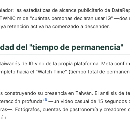
elador: las estadísticas de alcance publicitario de Data
e TWNIC mide "cuántas personas declaran usar IG" —dos 
uya retención activa ha comenzado a descender.
siedad del "tiempo de permanencia"
aiwanés de IG vino de la propia plataforma: Meta confir
ompleto hacia el "Watch Time" (tiempo total de permanen
s construyendo su presencia en Taiwán. El análisis de t
6
nteracción profunda"
—un video casual de 15 segundos c
oras—. Fotógrafos, cuentas de gastronomía y creadores d
ión.