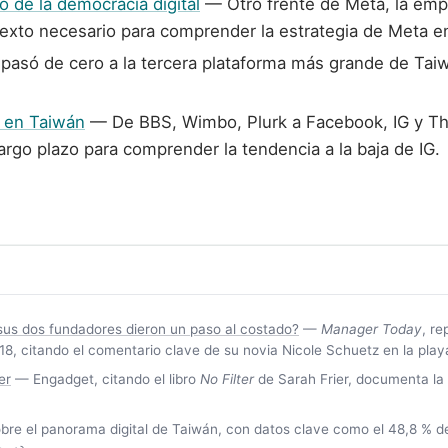
lo de la democracia digital
— Otro frente de Meta, la emp
texto necesario para comprender la estrategia de Meta e
pasó de cero a la tercera plataforma más grande de Taiwá
a en Taiwán
— De BBS, Wimbo, Plurk a Facebook, IG y Thre
argo plazo para comprender la tendencia a la baja de IG.
 sus dos fundadores dieron un paso al costado?
—
Manager Today
, r
18, citando el comentario clave de su novia Nicole Schuetz en la pla
er
— Engadget, citando el libro
No Filter
de Sarah Frier, documenta la h
e el panorama digital de Taiwán, con datos clave como el 48,8 % de a