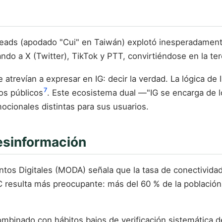
reads (apodado "Cui" en Taiwán) explotó inesperadamen
do a X (Twitter), TikTok y PTT, convirtiéndose en la ter
e atrevían a expresar en IG: decir la verdad. La lógica d
7
ios públicos
. Este ecosistema dual —"IG se encarga de l
cionales distintas para sus usuarios.
desinformación
untos Digitales (MODA) señala que la tasa de conectivid
 resulta más preocupante: más del 60 % de la población 
mbinado con hábitos bajos de verificación sistemática d