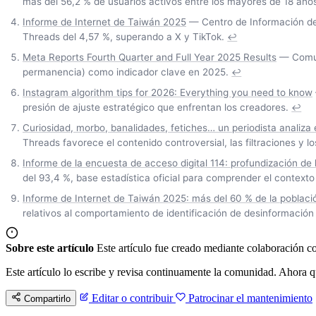
más del 56,2 % de usuarios activos entre los mayores de 18 año
Informe de Internet de Taiwán 2025
— Centro de Información de 
Threads del 4,57 %, superando a X y TikTok.
↩
Meta Reports Fourth Quarter and Full Year 2025 Results
— Comuni
permanencia) como indicador clave en 2025.
↩
Instagram algorithm tips for 2026: Everything you need to know
presión de ajuste estratégico que enfrentan los creadores.
↩
Curiosidad, morbo, banalidades, fetiches… un periodista analiza e
Threads favorece el contenido controversial, las filtraciones y l
Informe de la encuesta de acceso digital 114: profundización de 
del 93,4 %, base estadística oficial para comprender el contexto
Informe de Internet de Taiwán 2025: más del 60 % de la población
relativos al comportamiento de identificación de desinformación e
Sobre este artículo
Este artículo fue creado mediante colaboración co
Este artículo lo escribe y revisa continuamente la comunidad. Ahora q
Editar o contribuir
Patrocinar el mantenimiento
Compartirlo