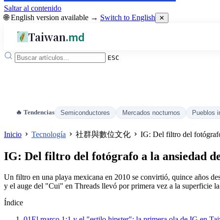
Saltar al contenido
🌐 English version available →
Switch to English
✕
Taiwan
.md
ESC
🔥 Tendencias
Semiconductores
Mercados nocturnos
Pueblos i
Inicio
Tecnología
社群與數位文化
IG: Del filtro del fotógra
IG: Del filtro del fotógrafo a la ansiedad 
Un filtro en una playa mexicana en 2010 se convirtió, quince años des
y el auge del "Cui" en Threads llevó por primera vez a la superficie la 
Índice
01
El marco 1:1 y el "estilo hipster": la primera ola de IG en T