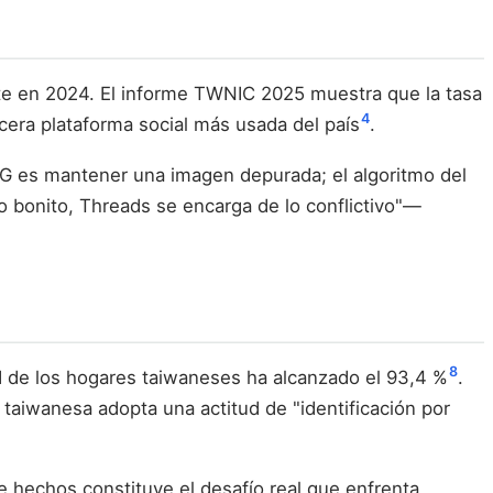
te en 2024. El informe TWNIC 2025 muestra que la tasa
4
cera plataforma social más usada del país
.
e IG es mantener una imagen depurada; el algoritmo del
o bonito, Threads se encarga de lo conflictivo"—
8
ad de los hogares taiwaneses ha alcanzado el 93,4 %
.
taiwanesa adopta una actitud de "identificación por
e hechos constituye el desafío real que enfrenta