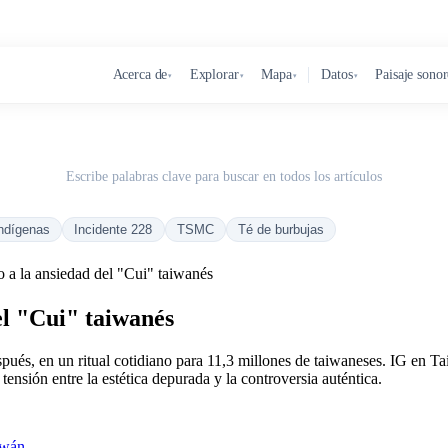
Acerca de
Explorar
Mapa
Datos
Paisaje sono
▾
▾
▾
▾
Escribe palabras clave para buscar en todos los artículos
ndígenas
Incidente 228
TSMC
Té de burbujas
fo a la ansiedad del "Cui" taiwanés
del "Cui" taiwanés
pués, en un ritual cotidiano para 11,3 millones de taiwaneses. IG en Ta
tensión entre la estética depurada y la controversia auténtica.
aiwán