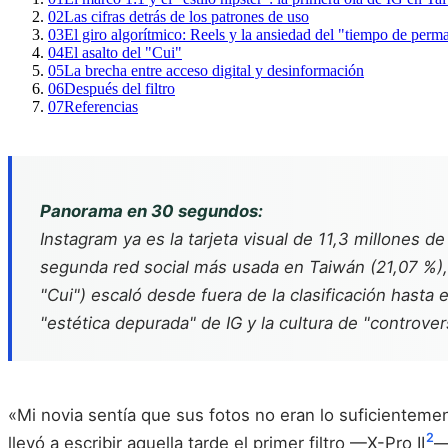
02
Las cifras detrás de los patrones de uso
03
El giro algorítmico: Reels y la ansiedad del "tiempo de perm
04
El asalto del "Cui"
05
La brecha entre acceso digital y desinformación
06
Después del filtro
07
Referencias
Panorama en 30 segundos:
Instagram ya es la tarjeta visual de 11,3 millones
segunda red social más usada en Taiwán (21,07 %
"Cui") escaló desde fuera de la clasificación hasta 
"estética depurada" de IG y la cultura de "controvers
«Mi novia sentía que sus fotos no eran lo suficienteme
2
llevó a escribir aquella tarde el primer filtro —X-Pro II
—