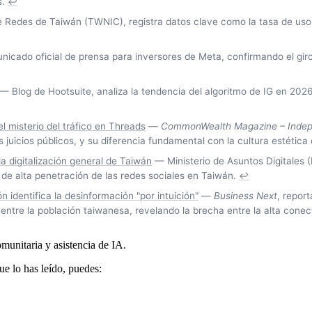
s.
↩
Redes de Taiwán (TWNIC), registra datos clave como la tasa de uso 
cado oficial de prensa para inversores de Meta, confirmando el giro 
— Blog de Hootsuite, analiza la tendencia del algoritmo de IG en 202
l misterio del tráfico en Threads
—
CommonWealth Magazine – Inde
os juicios públicos, y su diferencia fundamental con la cultura estétic
la digitalización general de Taiwán
— Ministerio de Asuntos Digitales 
 de alta penetración de las redes sociales en Taiwán.
↩
 identifica la desinformación "por intuición"
—
Business Next
, repor
ntre la población taiwanesa, revelando la brecha entre la alta conecti
munitaria y asistencia de IA.
ue lo has leído, puedes: