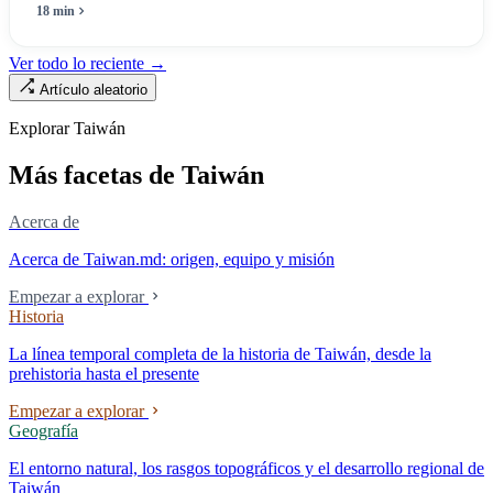
máximo una enfermera», pero no puede escribir «si existe esa
18 min
enfermera»: de las 320.000 licencias de enfermería, solo quedan
190.000 manos en la clínica. Esta no es la Ley de Seguro Médico, ni la
Ver todo lo reciente →
Ley de Médicos, es la ley raíz sobre cómo existe la institución del
Artículo aleatorio
«hospital» en Taiwán, y la tensión sin resolver durante cuarenta años
entre la utilidad pública de la asistencia médica y los mecanismos de
Explorar Taiwán
mercado.
Más facetas de Taiwán
Acerca de
Acerca de Taiwan.md: origen, equipo y misión
Empezar a explorar
Historia
La línea temporal completa de la historia de Taiwán, desde la
prehistoria hasta el presente
Empezar a explorar
Geografía
El entorno natural, los rasgos topográficos y el desarrollo regional de
Taiwán