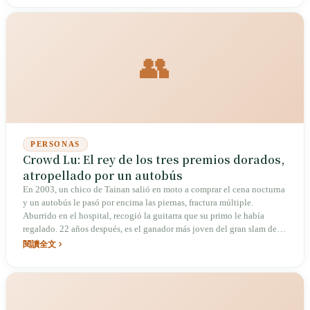
👥
PERSONAS
Crowd Lu: El rey de los tres premios dorados,
atropellado por un autobús
En 2003, un chico de Tainan salió en moto a comprar el cena nocturna
y un autobús le pasó por encima las piernas, fractura múltiple.
Aburrido en el hospital, recogió la guitarra que su primo le había
regalado. 22 años después, es el ganador más joven del gran slam de
los tres premios dorados en la historia de Taiwán: Golden Melody,
閱讀全文
Golden Bell y Golden Horse, un camino recorrido con una guitarra y
unas piernas que alguna vez se rompieron.