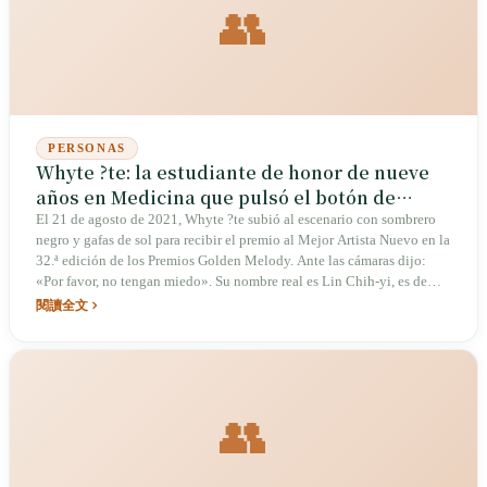
👥
PERSONAS
Whyte ?te: la estudiante de honor de nueve
años en Medicina que pulsó el botón de
pausa
El 21 de agosto de 2021, Whyte ?te subió al escenario con sombrero
negro y gafas de sol para recibir el premio al Mejor Artista Nuevo en la
32.ª edición de los Premios Golden Melody. Ante las cámaras dijo:
«Por favor, no tengan miedo». Su nombre real es Lin Chih-yi, es de
Xiangshan, Hsinchu, estudió en la Escuela Secundaria Femenina de
閱讀全文
Hsinchu y cursó nueve años de Medicina en la Academia Médica
Militar Nacional —incluido un año sabático en tercer curso y un año
de retraso en la graduación (las dos prácticas clínicas obligatorias le
llevaron tres años por no poder asistir a consultas externas). Completó
la formación como médica interna y obtuvo el título de licenciada en
👥
Medicina; cuando ganó el premio, de día seguía con mascarilla en el
quirófano como médica interna. En la pista de los mejores estudiantes
de Taiwán, ese año en que pulsó el botón de pausa.