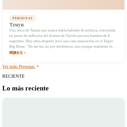
PERSONAS
Tzuyu
Una chica de Tainan que nunca había hablado de política, convertida
en punto de inflexión del destino de Taiwán por una bandera de 8
segundos. Diez años después, leyó una carta manuscrita en el Taipei
Big Dome: "No me fui, no por obediencia, sino porque realmente lo
deseaba y lo anhelaba".
閱讀全文
Ver todo Personas
RECIENTE
Lo más reciente