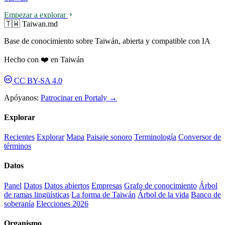
Empezar a explorar
🇹🇼 Taiwan.md
Base de conocimiento sobre Taiwán, abierta y compatible con IA
Hecho con ❤️ en Taiwán
CC BY-SA 4.0
Apóyanos:
Patrocinar en Portaly →
Explorar
Recientes
Explorar
Mapa
Paisaje sonoro
Terminología
Conversor de
términos
Datos
Panel
Datos
Datos abiertos
Empresas
Grafo de conocimiento
Árbol
de ramas lingüísticas
La forma de Taiwán
Árbol de la vida
Banco de
soberanía
Elecciones 2026
Organismo