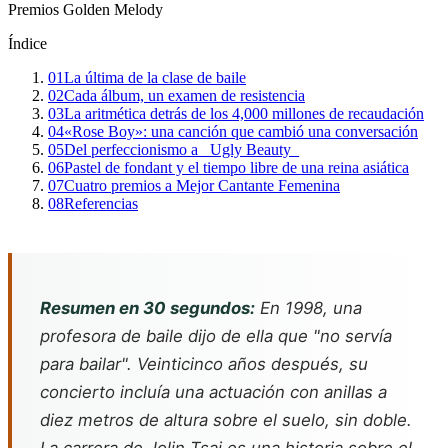
Premios Golden Melody
Índice
01
La última de la clase de baile
02
Cada álbum, un examen de resistencia
03
La aritmética detrás de los 4,000 millones de recaudación
04
«Rose Boy»: una canción que cambió una conversación
05
Del perfeccionismo a _Ugly Beauty_
06
Pastel de fondant y el tiempo libre de una reina asiática
07
Cuatro premios a Mejor Cantante Femenina
08
Referencias
Resumen en 30 segundos:
En 1998, una
profesora de baile dijo de ella que "no servía
para bailar". Veinticinco años después, su
concierto incluía una actuación con anillas a
diez metros de altura sobre el suelo, sin doble.