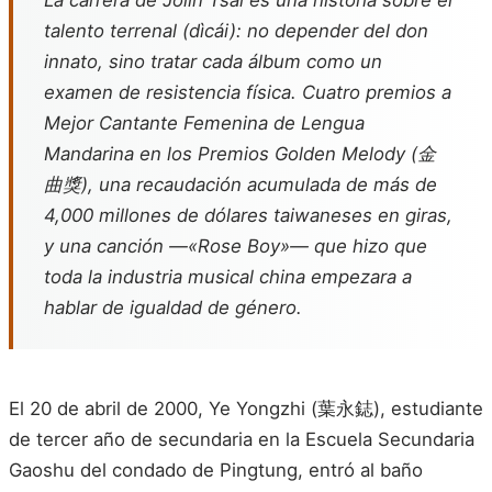
La carrera de Jolin Tsai es una historia sobre el
talento terrenal (
dìcái
): no depender del don
innato, sino tratar cada álbum como un
examen de resistencia física. Cuatro premios a
Mejor Cantante Femenina de Lengua
Mandarina en los Premios Golden Melody (金
曲獎), una recaudación acumulada de más de
4,000 millones de dólares taiwaneses en giras,
y una canción —«Rose Boy»— que hizo que
toda la industria musical china empezara a
hablar de igualdad de género.
El 20 de abril de 2000, Ye Yongzhi (葉永鋕), estudiante
de tercer año de secundaria en la Escuela Secundaria
Gaoshu del condado de Pingtung, entró al baño