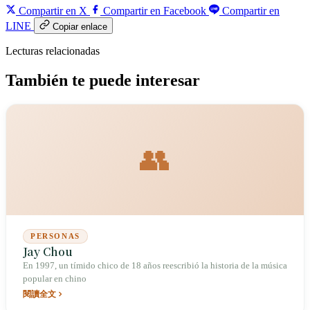
Compartir en X
Compartir en Facebook
Compartir en
LINE
Copiar enlace
Lecturas relacionadas
También te puede interesar
👥
PERSONAS
Jay Chou
En 1997, un tímido chico de 18 años reescribió la historia de la música
popular en chino
閱讀全文