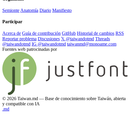
Semionte
Anatomía
Diario
Manifiesto
Participar
Acerca de
Guía de contribución
GitHub
Historial de cambios
RSS
Reportar problema
Discusiones
𝕏 @taiwandotmd
Threads
@taiwandotmd
IG @taiwandotmd
taiwanmd@monoame.com
Fuentes web patrocinadas por
© 2026 Taiwan.md — Base de conocimiento sobre Taiwán, abierta
y compatible con IA
.md