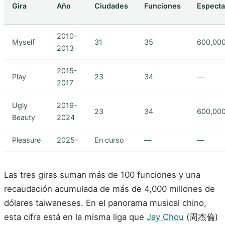
Gira
Año
Ciudades
Funciones
Espect
2010-
Myself
31
35
600,00
2013
2015-
Play
23
34
—
2017
Ugly
2019-
23
34
600,00
Beauty
2024
Pleasure
2025-
En curso
—
—
Las tres giras suman más de 100 funciones y una
recaudación acumulada de más de 4,000 millones de
dólares taiwaneses. En el panorama musical chino,
esta cifra está en la misma liga que
Jay Chou
(周杰倫)