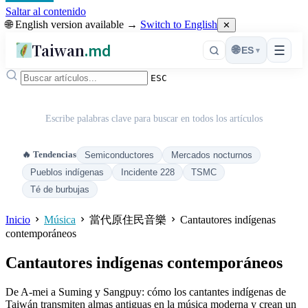
Saltar al contenido
🌐 English version available →
Switch to English
✕
Taiwan
.md
☰
🌐
ES
▾
ESC
Escribe palabras clave para buscar en todos los artículos
🔥 Tendencias
Semiconductores
Mercados nocturnos
Pueblos indígenas
Incidente 228
TSMC
Té de burbujas
Inicio
Música
當代原住民音樂
Cantautores indígenas
contemporáneos
Cantautores indígenas contemporáneos
De A-mei a Suming y Sangpuy: cómo los cantantes indígenas de
Taiwán transmiten almas antiguas en la música moderna y crean un