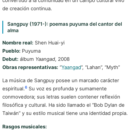
convertido a la comunidad en un campo cultural vivo
de creación continua.
Sangpuy (1971-): poemas puyuma del cantor del
alma
Nombre real:
Shen Huai-yi
Pueblo:
Puyuma
Debut:
álbum
Yaangad
, 2008
Obras representativas:
“
Yaangad
”, “Lahan”, “Myth”
La música de Sangpuy posee un marcado carácter
6
espiritual.
Su voz es profunda y sumamente
conmovedora; sus letras suelen contener reflexión
filosófica y cultural. Ha sido llamado el “Bob Dylan de
Taiwán” y su estilo musical tiene una identidad propia.
Rasgos musicales: