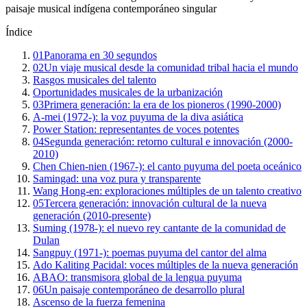
paisaje musical indígena contemporáneo singular
Índice
01
Panorama en 30 segundos
02
Un viaje musical desde la comunidad tribal hacia el mundo
Rasgos musicales del talento
Oportunidades musicales de la urbanización
03
Primera generación: la era de los pioneros (1990-2000)
A-mei (1972-): la voz puyuma de la diva asiática
Power Station: representantes de voces potentes
04
Segunda generación: retorno cultural e innovación (2000-
2010)
Chen Chien-nien (1967-): el canto puyuma del poeta oceánico
Samingad: una voz pura y transparente
Wang Hong-en: exploraciones múltiples de un talento creativo
05
Tercera generación: innovación cultural de la nueva
generación (2010-presente)
Suming (1978-): el nuevo rey cantante de la comunidad de
Dulan
Sangpuy (1971-): poemas puyuma del cantor del alma
Ado Kaliting Pacidal: voces múltiples de la nueva generación
ABAO: transmisora global de la lengua puyuma
06
Un paisaje contemporáneo de desarrollo plural
Ascenso de la fuerza femenina