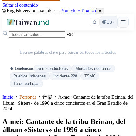
Saltar al contenido
🌐 English version available →
Switch to English
✕
Taiwan
.md
☰
🌐
ES
▾
ESC
Escribe palabras clave para buscar en todos los artículos
🔥 Tendencias
Semiconductores
Mercados nocturnos
Pueblos indígenas
Incidente 228
TSMC
Té de burbujas
Inicio
Personas
音樂
A-mei: Cantante de la tribu Beinan, del
álbum «Sisters» de 1996 a cinco conciertos en el Gran Estadio de
2024
A-mei: Cantante de la tribu Beinan, del
álbum «Sisters» de 1996 a cinco