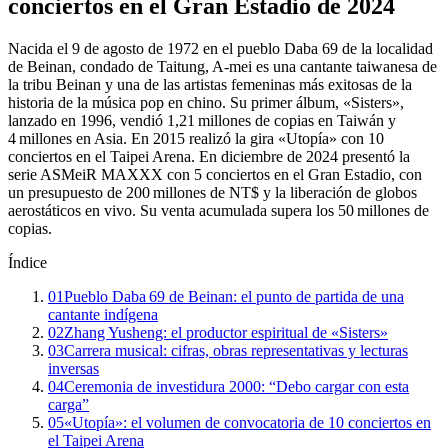
conciertos en el Gran Estadio de 2024
Nacida el 9 de agosto de 1972 en el pueblo Daba 69 de la localidad
de Beinan, condado de Taitung, A-mei es una cantante taiwanesa de
la tribu Beinan y una de las artistas femeninas más exitosas de la
historia de la música pop en chino. Su primer álbum, «Sisters»,
lanzado en 1996, vendió 1,21 millones de copias en Taiwán y
4 millones en Asia. En 2015 realizó la gira «Utopía» con 10
conciertos en el Taipei Arena. En diciembre de 2024 presentó la
serie ASMeiR MAXXX con 5 conciertos en el Gran Estadio, con
un presupuesto de 200 millones de NT$ y la liberación de globos
aerostáticos en vivo. Su venta acumulada supera los 50 millones de
copias.
Índice
01
Pueblo Daba 69 de Beinan: el punto de partida de una
cantante indígena
02
Zhang Yusheng: el productor espiritual de «Sisters»
03
Carrera musical: cifras, obras representativas y lecturas
inversas
04
Ceremonia de investidura 2000: “Debo cargar con esta
carga”
05
«Utopía»: el volumen de convocatoria de 10 conciertos en
el Taipei Arena