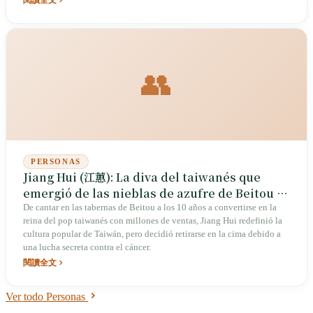
infantil de "Ophelia", pasando por "Zhen Zhu Xing", donde el álbum
nace del dolor convertido en valentía: durante veinte años recorrió el
camino más contra intuitivo de la música popular en mandarín: hacer
que su voz fuera más famosa que su rostro, que sus obras vivieran más
que su persona.
👥
PERSONAS
Jiang Hui (江蕙): La diva del taiwanés que
emergió de las nieblas de azufre de Beitou y
su secreta batalla de nueve años
De cantar en las tabernas de Beitou a los 10 años a convertirse en la
reina del pop taiwanés con millones de ventas, Jiang Hui redefinió la
cultura popular de Taiwán, pero decidió retirarse en la cima debido a
una lucha secreta contra el cáncer.
閱讀全文
Ver todo Personas