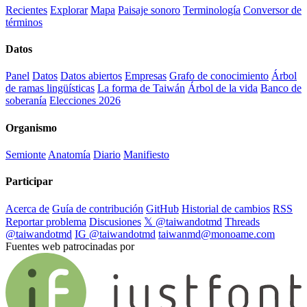
Recientes
Explorar
Mapa
Paisaje sonoro
Terminología
Conversor de
términos
Datos
Panel
Datos
Datos abiertos
Empresas
Grafo de conocimiento
Árbol
de ramas lingüísticas
La forma de Taiwán
Árbol de la vida
Banco de
soberanía
Elecciones 2026
Organismo
Semionte
Anatomía
Diario
Manifiesto
Participar
Acerca de
Guía de contribución
GitHub
Historial de cambios
RSS
Reportar problema
Discusiones
𝕏 @taiwandotmd
Threads
@taiwandotmd
IG @taiwandotmd
taiwanmd@monoame.com
Fuentes web patrocinadas por