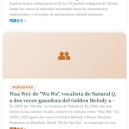
Explora la rica cultura musical de los 16 pueblos indígenas de Taiwán,
desde los cantos de melodías ancestrales hasta los instrumentos
tradicionales, y sé testigo de una herencia cultural milenaria
閱讀全文
👥
PERSONAS
Waa Wei: de "Wa Wa", vocalista de Natural Q,
a dos veces ganadora del Golden Melody a
Mejor Vocalista Femenina en Mandarín —
En 2003 fue "Wa Wa", la vocalista de Natural Q. En 2006, tras una
lesión en las cuerdas vocales, reinició en solitario como "Waa Wei". En
veinte años de querer solo ser escuchada
2020 y 2025 ganó dos veces el Golden Melody a Mejor Vocalista
Femenina en Mandarín. Desde "Bi Ge Suo Zai", su homenaje en cuatro
idiomas a Lu Kaitong, hasta la resistencia femenina de la versión
閱讀全文