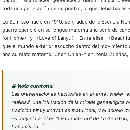
padre.
Esa relación generacional determina cómo leer
toda una generación de su pueblo; lo que debía hacer el 
Lu Sen-bao nació en 1910, se graduó de la Escuela Nor
guerra escribió en su lengua materna una serie de c
for Home〉 y 〈Love of Lanyu〉. Entre ellas, 〈Beautiful 
que el mundo exterior escuchó dentro del movimiento d
año su nieto materno, Chen Chien-nien, tenía 21 años, 
📝 Nota curatorial
Las presentaciones habituales en internet suelen e
realidad, una infiltración de la mirada genealógica h
tradición pinuyumayan es matrilineal, y el abuelo m
es muy clara: él es “nieto materno” de Lu Sen-bao, y
1
7
transmisión.