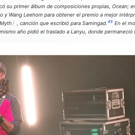
icó su primer álbum de composiciones propias, Ocean; en
o y Wang Leehom para obtener el premio a mejor intérpr
4
5
Myth〉, canción que escribió para Samingad.
En el mom
ismo año pidió el traslado a Lanyu, donde permaneció h