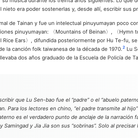
 su música durante los treinta años siguientes. Lo que 
nieto era poder sostenerlas y, desde allí, escribir sus p
mal de Tainan y fue un intelectual pinuyumayan poco co
anciones pinuyumayan: 〈Mountains of Beinan〉, 〈Hymn t
Rice Ears〉, difundida posteriormente por Hu Te-fu, se 
2
e la canción folk taiwanesa de la década de 1970.
Lu S
llevaba dos años graduado de la Escuela de Policía de T
scribir que Lu Sen-bao fue el “padre” o el “abuelo pater
an. Para los lectores en chino, “el padre transmite al hij
aterno es el verdadero punto de anclaje de la narración 
 Samingad y Jia Jia son sus “sobrinas”. Solo al precisar 