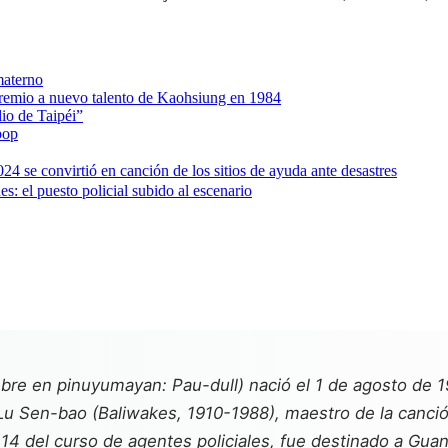
materno
 premio a nuevo talento de Kaohsiung en 1984
dio de Taipéi”
pop
 se convirtió en canción de los sitios de ayuda ante desastres
s: el puesto policial subido al escenario
re en pinuyumayan: Pau-dull) nació el 1 de agosto de 
Lu Sen-bao (Baliwakes, 1910-1988), maestro de la canci
 del curso de agentes policiales, fue destinado a Guansh