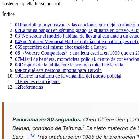
sostener aquella línea musical.
Índice
01
Pau-dull, pinuyumayan, y las canciones que dejó su abuelo 
02
La flauta bangdi en séptimo grado, la guitarra en octavo, el
03
“No seguir el modelo habitual de llevar al cantante a un estu
04
Sun Yat-sen Memorial Hall: el policía entre cuatro reyes del 
05
Septiembre del mismo año: traslado a Lanyu
06
〈We Are Compatriots〉: una letra escrita en 1999 que en 2024
07
Mástil de bandera, motocicleta policial, centro de convencione
08
Después de la jubilación: la segunda mitad de la vida
09
Por qué esta persona importa para Taiwán
10
Cierre: la guitarra de la ventanilla del puesto policial
11
Fuentes de imágenes
12
Referencias
Panorama en 30 segundos:
Chen Chien-nien (nomb
1
Beinan, condado de Taitung.
Es nieto materno de 
1
2
Ears〉.
Tras graduarse en 1986 de la promoción 114