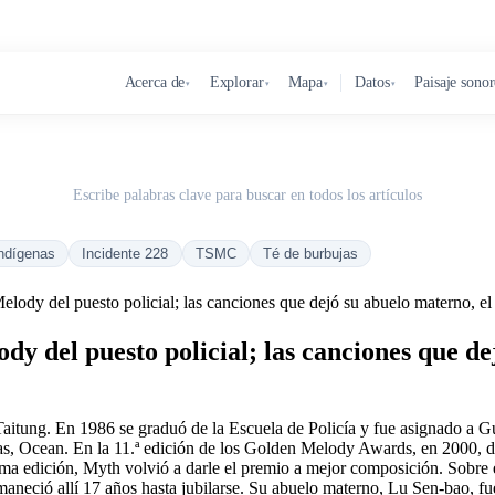
Acerca de
Explorar
Mapa
Datos
Paisaje sono
▾
▾
▾
▾
Escribe palabras clave para buscar en todos los artículos
ndígenas
Incidente 228
TSMC
Té de burbujas
lody del puesto policial; las canciones que dejó su abuelo materno, el 
y del puesto policial; las canciones que dej
tung. En 1986 se graduó de la Escuela de Policía y fue asignado a Gua
pias, Ocean. En la 11.ª edición de los Golden Melody Awards, en 2000
sma edición, Myth volvió a darle el premio a mejor composición. Sobre e
aneció allí 17 años hasta jubilarse. Su abuelo materno, Lu Sen-bao, fue 