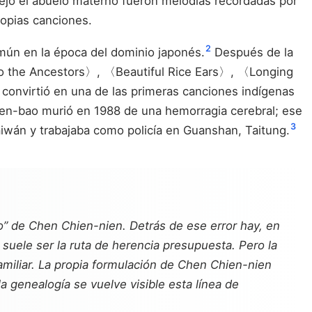
dejó el abuelo materno fueron melodías recordadas por
ropias canciones.
2
mún en la época del dominio japonés.
Después de la
o the Ancestors〉, 〈Beautiful Rice Ears〉, 〈Longing
convirtió en una de las primeras canciones indígenas
en-bao murió en 1988 de una hemorragia cerebral; ese
3
aiwán y trabajaba como policía en Guanshan, Taitung.
no” de Chen Chien-nien. Detrás de ese error hay, en
o” suele ser la ruta de herencia presupuesta. Pero la
familiar. La propia formulación de Chen Chien-nien
la genealogía se vuelve visible esta línea de