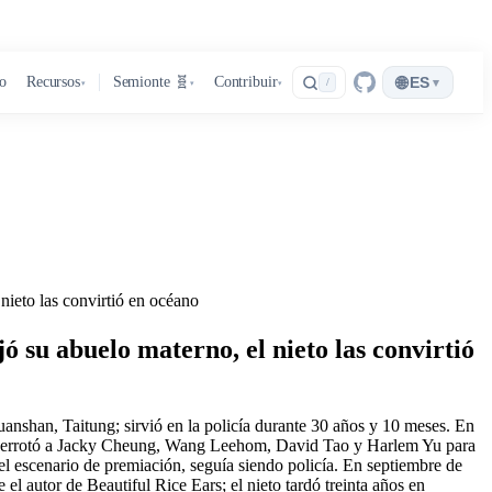
🌐
ro
Recursos
Semionte 🧬
Contribuir
ES
▾
/
▾
▾
▾
nieto las convirtió en océano
ó su abuelo materno, el nieto las convirtió
nshan, Taitung; sirvió en la policía durante 30 años y 10 meses. En
, derrotó a Jacky Cheung, Wang Leehom, David Tao y Harlem Yu para
l escenario de premiación, seguía siendo policía. En septiembre de
el autor de Beautiful Rice Ears; el nieto tardó treinta años en