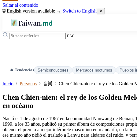
Saltar al contenido
🌐 English version available →
Switch to English
✕
Taiwan
.md
ESC
🔥 Tendencias
Semiconductores
Mercados nocturnos
Pueblos i
Inicio
Personas
音樂
Chen Chien-nien: el rey de los Golden Me
Chen Chien-nien: el rey de los Golden Melod
en océano
Nació el 1 de agosto de 1967 en la comunidad Nanwang de Beinan, Tai
1999, a los 33 años, publicó su primer álbum de composiciones pro
obtener el premio a mejor intérprete masculino en mandarín; en la mi
ese mismo año pidió el traslado a Lanyu para alejarse del ruido, y perm