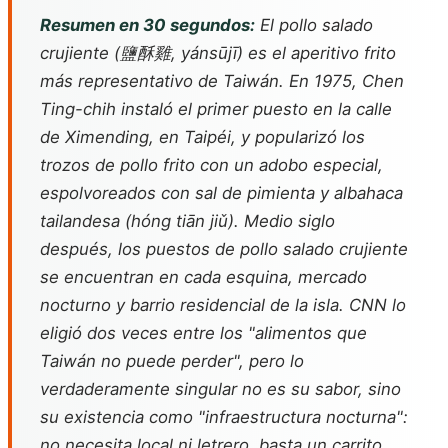
Resumen en 30 segundos:
El pollo salado
crujiente (鹽酥雞,
yánsūjī
) es el aperitivo frito
más representativo de Taiwán. En 1975, Chen
Ting-chih instaló el primer puesto en la calle
de Ximending, en Taipéi, y popularizó los
trozos de pollo frito con un adobo especial,
espolvoreados con sal de pimienta y albahaca
tailandesa (
hóng tiān jiǔ
). Medio siglo
después, los puestos de pollo salado crujiente
se encuentran en cada esquina, mercado
nocturno y barrio residencial de la isla. CNN lo
eligió dos veces entre los "alimentos que
Taiwán no puede perder", pero lo
verdaderamente singular no es su sabor, sino
su existencia como "infraestructura nocturna":
no necesita local ni letrero, basta un carrito,