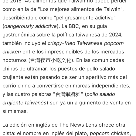
de 2015 "40 alimentos que Taiwán no puede perder"
como en la de "Los mejores alimentos de Taiwán",
describiéndolo como "peligrosamente adictivo"
(
dangerously addictive
). La BBC, en su guía
gastronómica sobre la política taiwanesa de 2024,
también incluyó el
crispy-fried Taiwanese popcorn
chicken
entre los imprescindibles de los mercados
nocturnos (台灣夜市小吃文化). En las comunidades
chinas de ultramar, los puestos de pollo salado
crujiente están pasando de ser un aperitivo más del
barrio chino a convertirse en marcas independientes,
y las cuatro palabras "台灣鹹酥雞" (
pollo salado
crujiente taiwanés
) son ya un argumento de venta en
sí mismas.
La edición en inglés de The News Lens ofrece otra
pista: el nombre en inglés del plato,
popcorn chicken
,