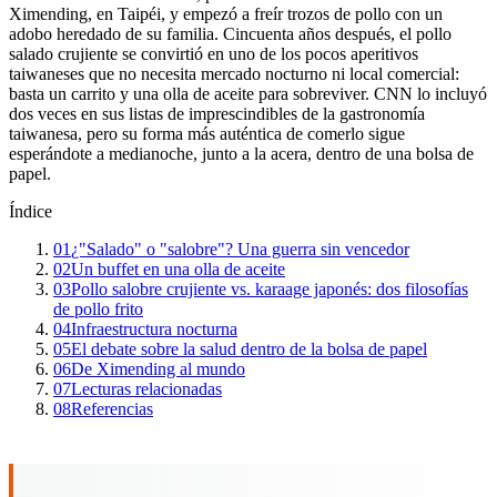
Ximending, en Taipéi, y empezó a freír trozos de pollo con un
adobo heredado de su familia. Cincuenta años después, el pollo
salado crujiente se convirtió en uno de los pocos aperitivos
taiwaneses que no necesita mercado nocturno ni local comercial:
basta un carrito y una olla de aceite para sobreviver. CNN lo incluyó
dos veces en sus listas de imprescindibles de la gastronomía
taiwanesa, pero su forma más auténtica de comerlo sigue
esperándote a medianoche, junto a la acera, dentro de una bolsa de
papel.
Índice
01
¿"Salado" o "salobre"? Una guerra sin vencedor
02
Un buffet en una olla de aceite
03
Pollo salobre crujiente vs. karaage japonés: dos filosofías
de pollo frito
04
Infraestructura nocturna
05
El debate sobre la salud dentro de la bolsa de papel
06
De Ximending al mundo
07
Lecturas relacionadas
08
Referencias