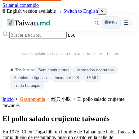
Saltar al contenido
🌐 English version available →
Switch to English
✕
Taiwan
.md
☰
🌐
ES
▾
ESC
Escribe palabras clave para buscar en todos los artículos
🔥 Tendencias
Semiconductores
Mercados nocturnos
Pueblos indígenas
Incidente 228
TSMC
Té de burbujas
Inicio
Gastronomía
經典小吃
El pollo salado crujiente
taiwanés
El pollo salado crujiente taiwanés
En 1975, Chen Ting-chih, un hombre de Tainan que había fracasado
como dueño de restaurante, puso un carrito en la calle de