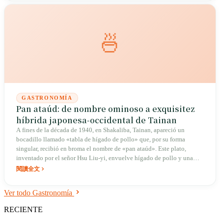
🍜
GASTRONOMÍA
Pan ataúd: de nombre ominoso a exquisitez
híbrida japonesa-occidental de Tainan
A fines de la década de 1940, en Shakaliba, Tainan, apareció un
bocadillo llamado «tabla de hígado de pollo» que, por su forma
singular, recibió en broma el nombre de «pan ataúd». Este plato,
inventado por el señor Hsu Liu-yi, envuelve hígado de pollo y una
masa cremosa en pan de molde frito y crujiente: no solo fue un
閱讀全文
suplemento nutritivo en la escasez material de la posguerra, sino que
también llegó a aparecer en un reportaje de CNN y se convirtió en una
Ver todo Gastronomía
carta de presentación internacional de la cultura culinaria híbrida
japonesa-occidental de Tainan.
RECIENTE