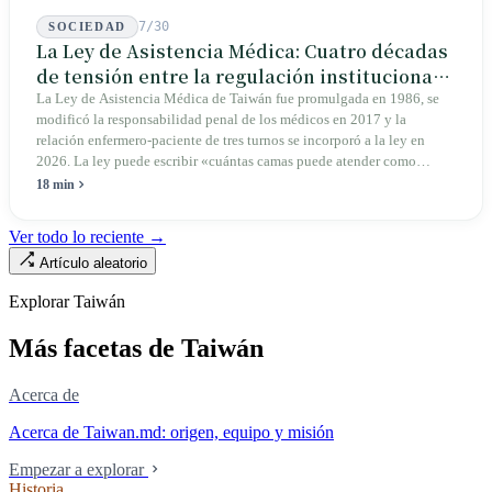
Islandia y Nueva Zelanda, y luego volvió a Xueshan para buscar las
huellas dejadas por antiguos glaciares.
7/30
SOCIEDAD
La Ley de Asistencia Médica: Cuatro décadas
de tensión entre la regulación institucional y
el mercado
La Ley de Asistencia Médica de Taiwán fue promulgada en 1986, se
modificó la responsabilidad penal de los médicos en 2017 y la
relación enfermero-paciente de tres turnos se incorporó a la ley en
2026. La ley puede escribir «cuántas camas puede atender como
máximo una enfermera», pero no puede escribir «si existe esa
18 min
enfermera»: de las 320.000 licencias de enfermería, solo quedan
190.000 manos en la clínica. Esta no es la Ley de Seguro Médico, ni la
Ver todo lo reciente →
Ley de Médicos, es la ley raíz sobre cómo existe la institución del
Artículo aleatorio
«hospital» en Taiwán, y la tensión sin resolver durante cuarenta años
entre la utilidad pública de la asistencia médica y los mecanismos de
Explorar Taiwán
mercado.
Más facetas de Taiwán
Acerca de
Acerca de Taiwan.md: origen, equipo y misión
Empezar a explorar
Historia