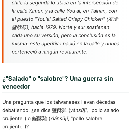
chih; la segunda lo ubica en la intersección de
la calle Ximen y la calle You'ai, en Tainan, con
el puesto "You'ai Salted Crispy Chicken" (友愛
鹽酥雞), hacia 1979. Norte y sur sostienen
cada uno su versión, pero la conclusión es la
misma: este aperitivo nació en la calle y nunca
perteneció a ningún restaurante.
¿"Salado" o "salobre"? Una guerra sin
vencedor
Una pregunta que los taiwaneses llevan décadas
debatiendo: ¿se dice 鹽酥雞 (
yánsūjī
, "pollo salado
crujiente") o 鹹酥雞 (
xiánsūjī
, "pollo salobre
crujiente")?