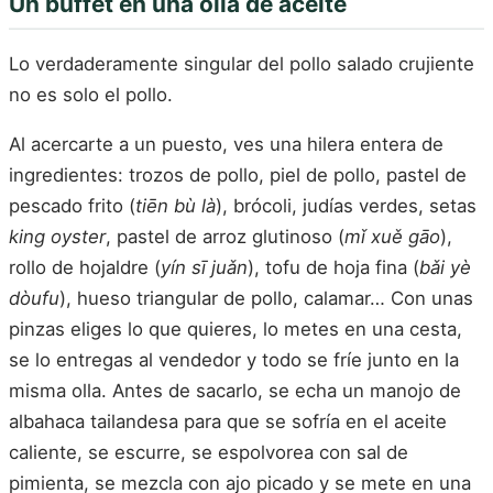
Un buffet en una olla de aceite
Lo verdaderamente singular del pollo salado crujiente
no es solo el pollo.
Al acercarte a un puesto, ves una hilera entera de
ingredientes: trozos de pollo, piel de pollo, pastel de
pescado frito (
tiēn bù là
), brócoli, judías verdes, setas
king oyster
, pastel de arroz glutinoso (
mǐ xuě gāo
),
rollo de hojaldre (
yín sī juǎn
), tofu de hoja fina (
bǎi yè
dòufu
), hueso triangular de pollo, calamar… Con unas
pinzas eliges lo que quieres, lo metes en una cesta,
se lo entregas al vendedor y todo se fríe junto en la
misma olla. Antes de sacarlo, se echa un manojo de
albahaca tailandesa para que se sofría en el aceite
caliente, se escurre, se espolvorea con sal de
pimienta, se mezcla con ajo picado y se mete en una