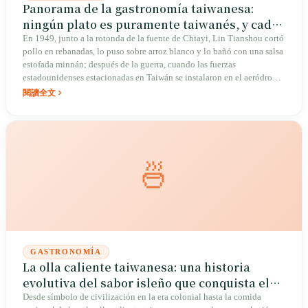
Panorama de la gastronomía taiwanesa:
ningún plato es puramente taiwanés, y cada
plato es lo más taiwanés que hay
En 1949, junto a la rotonda de la fuente de Chiayi, Lin Tianshou cortó
pollo en rebanadas, lo puso sobre arroz blanco y lo bañó con una salsa
estofada minnán; después de la guerra, cuando las fuerzas
estadounidenses estacionadas en Taiwán se instalaron en el aeródromo
de Shuishang, llevaron grandes cantidades de pavo a Taiwán, y ese
閱讀全文
tazón evolucionó de arroz con pollo a arroz con pavo. Desde el jabalí
asado sobre laja de los pueblos indígenas, el intestino grueso salteado
con jengibre de los hakka y la sopa de fideos con res al estilo
sichuanés de las aldeas militares, hasta el té con leche de perlas
inventado en Taichung en 1986 y los 419 restaurantes incluidos por
🍜
Michelin en 2025. Esta isla pasó cuatrocientos años cocinando cada
plato prestado a su propia manera.
GASTRONOMÍA
La olla caliente taiwanesa: una historia
evolutiva del sabor isleño que conquista el
alma
Desde símbolo de civilización en la era colonial hasta la comida