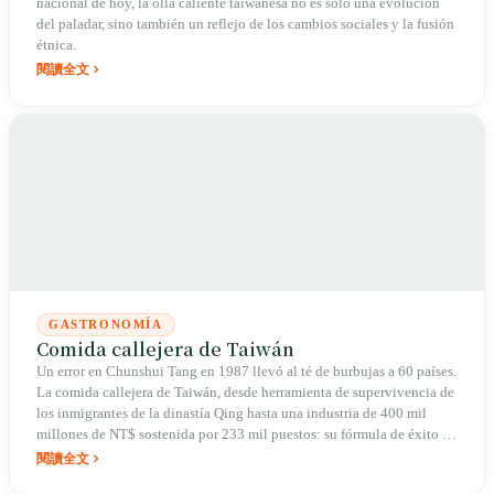
nacional de hoy, la olla caliente taiwanesa no es solo una evolución
del paladar, sino también un reflejo de los cambios sociales y la fusión
étnica.
閱讀全文
GASTRONOMÍA
Comida callejera de Taiwán
Un error en Chunshui Tang en 1987 llevó al té de burbujas a 60 países.
La comida callejera de Taiwán, desde herramienta de supervivencia de
los inmigrantes de la dinastía Qing hasta una industria de 400 mil
millones de NT$ sostenida por 233 mil puestos: su fórmula de éxito no
es la refinación, sino esa valentía popular de "da igual, pruébalo
閱讀全文
primero".