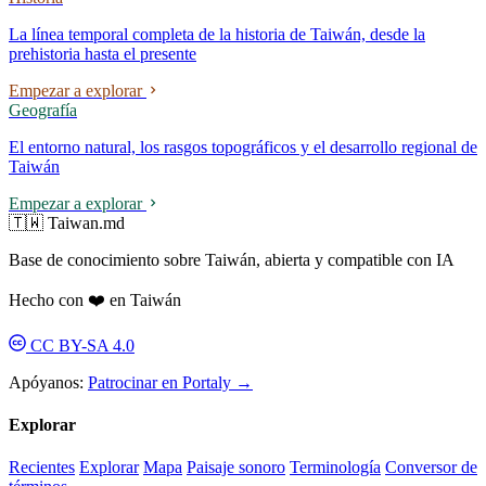
La línea temporal completa de la historia de Taiwán, desde la
prehistoria hasta el presente
Empezar a explorar
Geografía
El entorno natural, los rasgos topográficos y el desarrollo regional de
Taiwán
Empezar a explorar
🇹🇼 Taiwan.md
Base de conocimiento sobre Taiwán, abierta y compatible con IA
Hecho con ❤️ en Taiwán
CC BY-SA 4.0
Apóyanos:
Patrocinar en Portaly →
Explorar
Recientes
Explorar
Mapa
Paisaje sonoro
Terminología
Conversor de