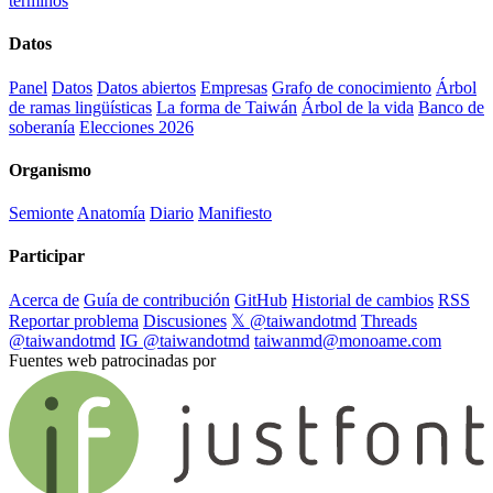
términos
Datos
Panel
Datos
Datos abiertos
Empresas
Grafo de conocimiento
Árbol
de ramas lingüísticas
La forma de Taiwán
Árbol de la vida
Banco de
soberanía
Elecciones 2026
Organismo
Semionte
Anatomía
Diario
Manifiesto
Participar
Acerca de
Guía de contribución
GitHub
Historial de cambios
RSS
Reportar problema
Discusiones
𝕏 @taiwandotmd
Threads
@taiwandotmd
IG @taiwandotmd
taiwanmd@monoame.com
Fuentes web patrocinadas por