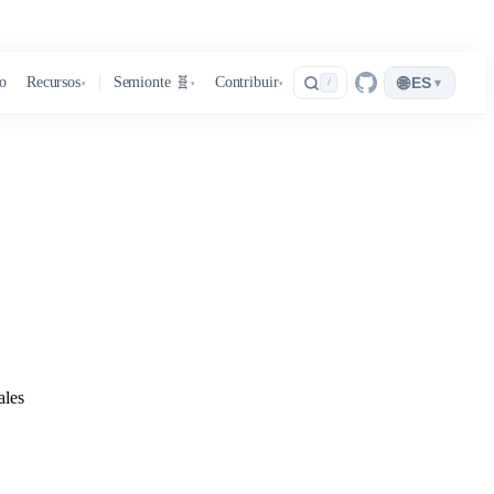
🌐
ro
Recursos
Semionte 🧬
Contribuir
ES
▾
/
▾
▾
▾
ales