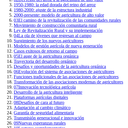
1950-1980: la edad dorada del reino del arroz
1980-2000: ajuste de la estructura industrial
2000-presente: modelo de agricultura de alto valor
03
El camino de la revitalización de las comunidades rurales
Movimiento de construcción comunitaria rural
Ley de Revitalización Rural y su implementación
04
La ola de jóvenes que regresan al campo
Surgimiento de los nuevos agricultores
Modelos de gestión agrícola de nueva generación
Casos exitosos de retorno al campo
05
El auge de la agricultura orgánica
Trayectoria del desarrollo orgánico
Desafíos y oportunidades de la agricultura orgánica
06
Evolución del sistema de asociaciones de agricultores
Funciones tradicionales de las asociaciones de agricultores
Transformación de las asociaciones modernas de agricultores
07
Innovación tecnológica agrícola
Desarrollo de la agricultura inteligente
Plataformas agrícolas digitales
08
Desafíos de cara al futuro
Adaptación al cambio climático
Garantía de seguridad alimentaria
Transmisión generacional e innovación
09
Nuevas esperanzas rurales