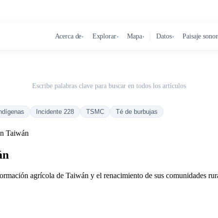
Acerca de
Explorar
Mapa
Datos
Paisaje sono
▾
▾
▾
▾
Escribe palabras clave para buscar en todos los artículos
ndígenas
Incidente 228
TSMC
Té de burbujas
 en Taiwán
án
ransformación agrícola de Taiwán y el renacimiento de sus comunidades rur