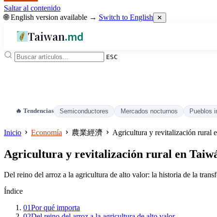
Saltar al contenido
🌐 English version available →
Switch to English
✕
Taiwan
.md
ESC
🔥 Tendencias
Semiconductores
Mercados nocturnos
Pueblos i
Inicio
Economía
農業經濟
Agricultura y revitalización rural
Agricultura y revitalización rural en Taiw
Del reino del arroz a la agricultura de alto valor: la historia de la t
Índice
01
Por qué importa
02
Del reino del arroz a la agricultura de alto valor