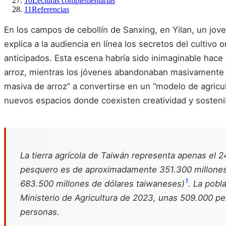
10
Lecturas complementarias
11
Referencias
En los campos de cebollín de Sanxing, en Yilan, un jov
explica a la audiencia en línea los secretos del cultivo
anticipados. Esta escena habría sido inimaginable hace
arroz, mientras los jóvenes abandonaban masivamente el
masiva de arroz” a convertirse en un “modelo de agricul
nuevos espacios donde coexisten creatividad y sostenib
La tierra agrícola de Taiwán representa apenas el 24
pesquero es de aproximadamente 351.300 millones de
1
683.500 millones de dólares taiwaneses)
. La pobl
Ministerio de Agricultura de 2023, unas 509.000 p
personas.