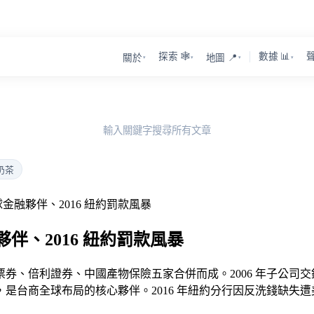
探索 🕸️
數據 📊
聲
關於
地圖 📍
▾
▾
▾
▾
輸入關鍵字搜尋所有文章
奶茶
融夥伴、2016 紐約罰款風暴
、2016 紐約罰款風暴
、中興票券、倍利證券、中國產物保險五家合併而成。2006 年子
台商全球布局的核心夥伴。2016 年紐約分行因反洗錢缺失遭美