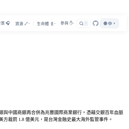
景 🎧
參與 ✋
🌐
▾
資源 🔗
生命體 🧬
/
中
▾
▾
▾
公司交銀與中國商銀再合併為兆豐國際商業銀行。憑藉交銀百年血脈
方裁罰 1.8 億美元，是台灣金融史最大海外監管事件。