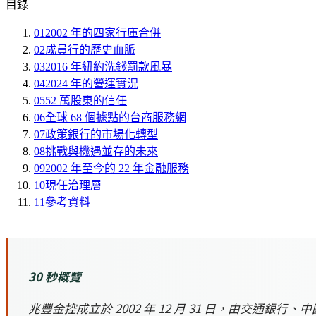
目錄
01
2002 年的四家行庫合併
02
成員行的歷史血脈
03
2016 年紐約洗錢罰款風暴
04
2024 年的營運實況
05
52 萬股東的信任
06
全球 68 個據點的台商服務網
07
政策銀行的市場化轉型
08
挑戰與機遇並存的未來
09
2002 年至今的 22 年金融服務
10
現任治理層
11
參考資料
30 秒概覽
兆豐金控成立於 2002 年 12 月 31 日，由交通