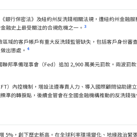
反美國《銀行保密法》及紐約州反洗錢相關法規，遭紐約州金融服務署（
3
灣金融史上最受關注的合規危機之一。
高風險區域的客戶帳戶有重大反洗錢監管缺失，包括客戶身份
4
人做出懲處。
國聯邦準備理事會（Fed）追加 2,900 萬美元罰款。兩波
/CFT）內控機制，增設法遵專責人力、導入國際顧問協助建
規標準的轉捩點，後續金管會在全國金融機構推動的反洗錢強
 億元，年增 5%，創下歷史新高。在全球利率環境變化、地緣政