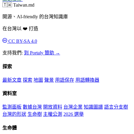
🇹🇼 Taiwan.md
開源、AI-friendly 的台灣知識庫
在台灣以 ❤️ 打造
CC BY-SA 4.0
支持我們:
到 Portaly 贊助 →
探索
最新文章
探索
地圖
聲景
用語保存
用語轉換器
資料室
監測面板
數據台灣
開放資料
台灣企業
知識圖譜
語言分支樹
台灣的形狀
生命樹
主權公測
2026 選舉
生命體