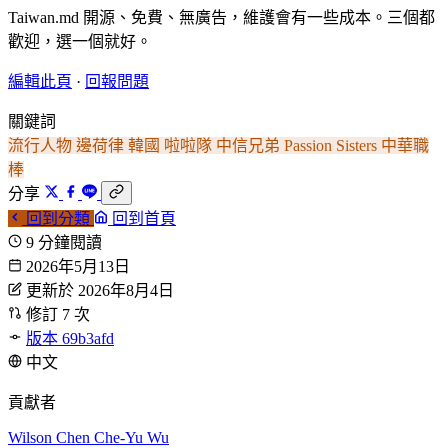
Taiwan.md 開源、免費、無廣告，維護會有一些成本。三個都
歡迎，選一個就好。
編輯此頁
·
回報問題
關鍵詞
流行人物
邊荷律
韓國
啦啦隊
中信兄弟
Passion Sisters
中華職
棒
分享
回到分類
回到首頁
9 分鐘閱讀
2026年5月13日
更新於 2026年8月4日
修訂 7 次
版本 69b3afd
中文
貢獻者
Wilson Chen
Che-Yu Wu