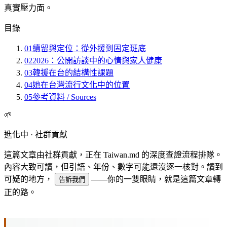
真實壓力面。
目錄
01
續留與定位：從外援到固定班底
02
2026：公開訪談中的心情與家人健康
03
韓援在台的結構性課題
04
她在台灣流行文化中的位置
05
參考資料 / Sources
🌱
進化中 · 社群貢獻
這篇文章由社群貢獻，正在 Taiwan.md 的深度查證流程排隊。
內容大致可讀，但引語、年份、數字可能還沒逐一核對。讀到
可疑的地方，
——你的一雙眼睛，就是這篇文章轉
告訴我們
正的路。