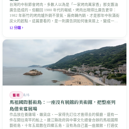
台灣的中秋節會烤肉，多數人以為是「一家烤肉萬家香」那支醬油
廣告造成的。但翻回 1980 年代的報紙，烤肉出現得比廣告更早：
1982 年新竹的烤肉爐外銷不景氣、廠商轉內銷，才是那年中秋滿街
炭火的起點。這篇要看的，是一則廣告詞如何後來居上，變成一整
座島嶼共同的節慶記憶。
12 分鐘
8/6
藝術
馬祖國際藝術島：一座沒有展館的美術館，把整座列
島借來當展場
作品放在養雞場、雜貨店、一家得先訂位才進得去的餐廳，還有一
件在開往南竿的船上。連江縣政府與中華文化總會合辦的馬祖國際
藝術島，十年五屆散在四鄉五島，沒有為自己蓋一座展館，打過仗