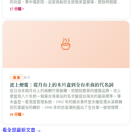
的坑道、軍中電影院、店家與船班全部借來當展場，開放時間跟著
店家走。這是縣長說的「島嶼博物館」最具體的樣子，而那些借來
17 分鐘
的空間裡，早就有人在說話。
🍜
8/5
美食
池上便當：從月台上的木片盒到全台米食的代名詞
從日治末期月台上的兩顆竹葉飯糰，到開枝散葉的連鎖品牌，池上
便當用八十年把一個東台灣車站的名字變成台灣米的最高標準。薄
木盒是一套濕度管理系統，1982 年的鎘米事件是米權從濁水溪移轉
到花東縱谷的轉折，1996 年的仿冒潮則逼出了全台第一張地理標誌
證明標章。
10 分鐘
看全部最新文章 →