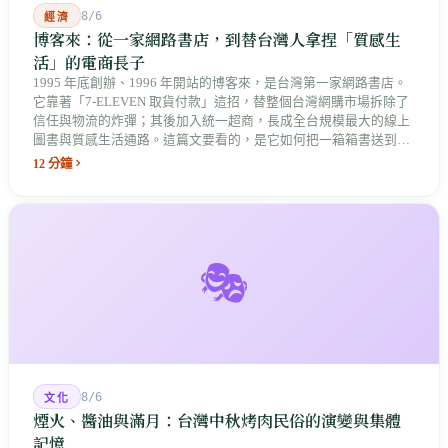
8/6
經濟
博客來：從一家網路書店，到替台灣人拿捏「質感生
活」的電商長子
1995 年底創辦、1996 年開站的博客來，是台灣第一家網路書店。
它靠著「7-ELEVEN 取貨付款」這招，替整個台灣網購市場拆除了
信任與物流的炸彈；其後加入統一超商，長成全台規模最大的線上
圖書與質感生活通路。這篇文要看的，是它如何把一箱箱書送到你
巷口，最後長成了統一集團數位版圖中最具原生基因的老長子。
12 分鐘
🎭
8/6
文化
煙火、醬油與滿月：台灣中秋烤肉民俗的演變與集體
記憶