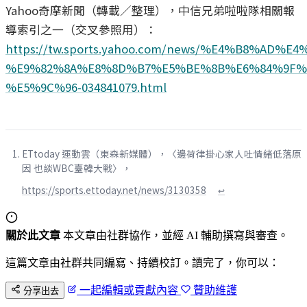
Yahoo奇摩新聞（轉載／整理），中信兄弟啦啦隊相關報
導索引之一（交叉參照用）：
https://tw.sports.yahoo.com/news/%E4%B8%
%E9%82%8A%E8%8D%B7%E5%BE%8B%E6%84%9F%
%E5%9C%96-034841079.html
ETtoday 運動雲（東森新媒體），〈邊荷律掛心家人吐情緒低落原
因 也談WBC臺韓大戰〉，
https://sports.ettoday.net/news/3130358
↩
關於此文章
本文章由社群協作，並經 AI 輔助撰寫與審查。
這篇文章由社群共同編寫、持續校訂。讀完了，你可以：
一起編輯或貢獻內容
贊助維護
分享出去