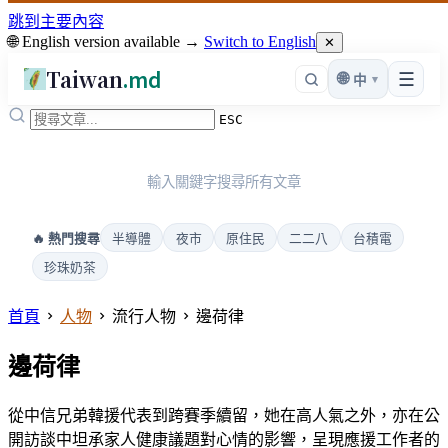
跳到主要內容
🌐 English version available →
Switch to English
✕
Taiwan
.md
☰
🌐
▾
中
ESC
輸入關鍵字搜尋所有文章
半導體
夜市
原住民
二二八
台積電
🔥 熱門搜尋
珍珠奶茶
首頁
人物
流行人物
邊荷律
邊荷律
從中信兄弟韓援代表到跨賽季續留，她在高人氣之外，亦在公
開訪談中坦承家人健康議題對心情的影響，呈現應援工作者的