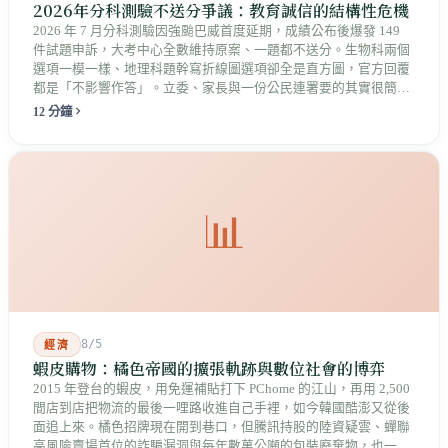
2026年分科測驗不送分爭議：教育誠信的結構性危機
2026 年 7 月分科測驗因強颱巴威首度延期，成績公布後爆發 149
件試題申訴，大考中心全數維持原案、一題都不送分。生物科兩個
選項一模一樣、地理科題幹寫折線圖選項卻全是直方圖，官方回覆
都是「不影響作答」。立委、家長與一份公民連署要的其實很簡
單：拿出能被檢驗的依據，而不只是一句結論。
12 分鐘
📊
8/5
經濟
蝦皮購物：橘色帝國的擴張軌跡與數位社會的博弈
2015 年登台的蝦皮，用免運補貼打下 PChome 的江山，再用 2,500
間店到店把物流的最後一哩路收進自己手裡，如今韓國酷澎又從後
面追上來。橘色招牌現在開到巷口，但騰訊持股的陸資疑雲、蟬聯
高風險賣場首位的詐騙漏洞與每年數萬公噸的包裝廢棄物，也一起