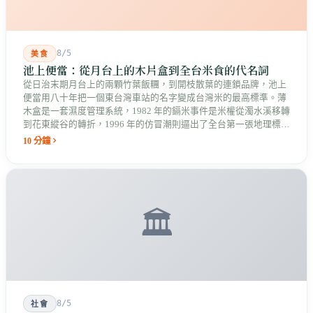
8/5
美食
池上便當：從月台上的木片盒到全台米食的代名詞
從日治末期月台上的兩顆竹葉飯糰，到開枝散葉的連鎖品牌，池上
便當用八十年把一個東台灣車站的名字變成台灣米的最高標準。薄
木盒是一套濕度管理系統，1982 年的鎘米事件是米權從濁水溪移轉
到花東縱谷的轉折，1996 年的仿冒潮則逼出了全台第一張地理標誌
證明標章。
10 分鐘
🏛️
8/5
社會