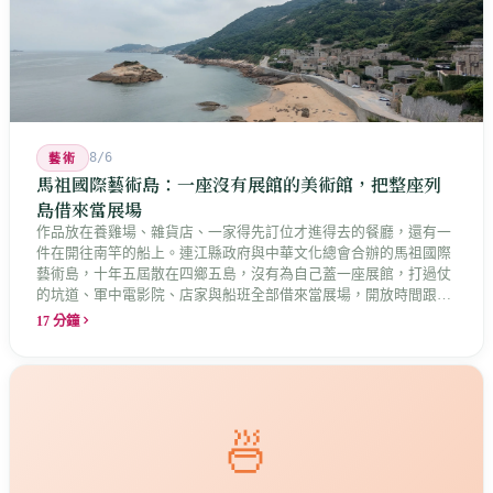
8/6
藝術
馬祖國際藝術島：一座沒有展館的美術館，把整座列
島借來當展場
作品放在養雞場、雜貨店、一家得先訂位才進得去的餐廳，還有一
件在開往南竿的船上。連江縣政府與中華文化總會合辦的馬祖國際
藝術島，十年五屆散在四鄉五島，沒有為自己蓋一座展館，打過仗
的坑道、軍中電影院、店家與船班全部借來當展場，開放時間跟著
店家走。這是縣長說的「島嶼博物館」最具體的樣子，而那些借來
17 分鐘
的空間裡，早就有人在說話。
🍜