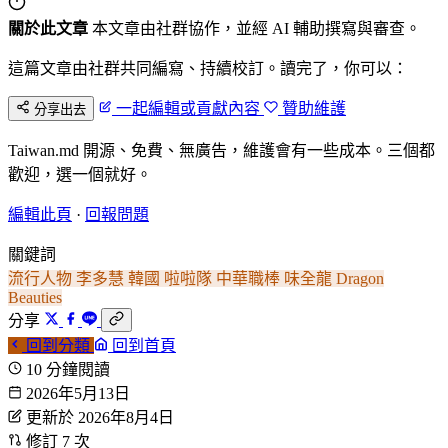
關於此文章
本文章由社群協作，並經 AI 輔助撰寫與審查。
這篇文章由社群共同編寫、持續校訂。讀完了，你可以：
一起編輯或貢獻內容
贊助維護
分享出去
Taiwan.md 開源、免費、無廣告，維護會有一些成本。三個都
歡迎，選一個就好。
編輯此頁
·
回報問題
關鍵詞
流行人物
李多慧
韓國
啦啦隊
中華職棒
味全龍
Dragon
Beauties
分享
回到分類
回到首頁
10 分鐘閱讀
2026年5月13日
更新於 2026年8月4日
修訂 7 次