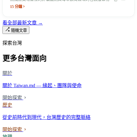
留在台灣的數位社會裡。
15 分鐘
看全部最新文章 →
隨機文章
探索台灣
更多台灣面向
關於
關於 Taiwan.md — 緣起、團隊與使命
開始探索
歷史
從史前時代到現代，台灣歷史的完整脈絡
開始探索
地理