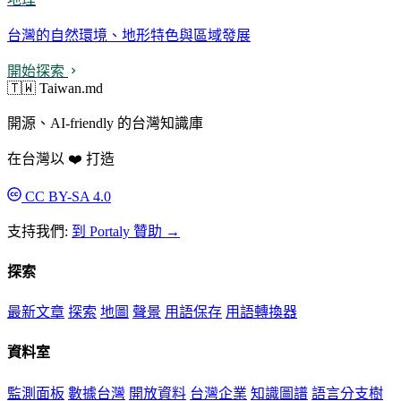
台灣的自然環境、地形特色與區域發展
開始探索
🇹🇼 Taiwan.md
開源、AI-friendly 的台灣知識庫
在台灣以 ❤️ 打造
CC BY-SA 4.0
支持我們:
到 Portaly 贊助 →
探索
最新文章
探索
地圖
聲景
用語保存
用語轉換器
資料室
監測面板
數據台灣
開放資料
台灣企業
知識圖譜
語言分支樹