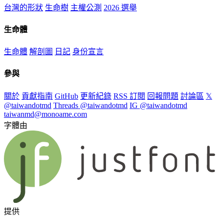
台灣的形狀
生命樹
主權公測
2026 選舉
生命體
生命體
解剖圖
日記
身份宣言
參與
關於
貢獻指南
GitHub
更新紀錄
RSS 訂閱
回報問題
討論區
𝕏
@taiwandotmd
Threads @taiwandotmd
IG @taiwandotmd
taiwanmd@monoame.com
字體由
提供