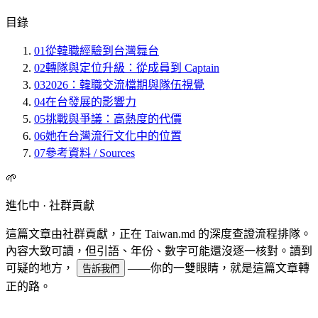
目錄
01
從韓職經驗到台灣舞台
02
轉隊與定位升級：從成員到 Captain
03
2026：韓職交流檔期與隊伍視覺
04
在台發展的影響力
05
挑戰與爭議：高熱度的代價
06
她在台灣流行文化中的位置
07
參考資料 / Sources
🌱
進化中 · 社群貢獻
這篇文章由社群貢獻，正在 Taiwan.md 的深度查證流程排隊。
內容大致可讀，但引語、年份、數字可能還沒逐一核對。讀到
可疑的地方，
——你的一雙眼睛，就是這篇文章轉
告訴我們
正的路。