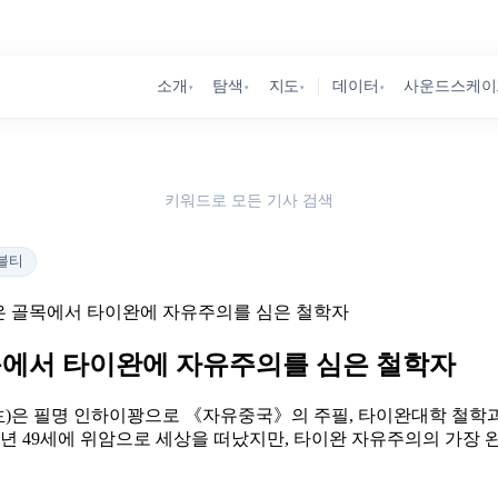
소개
탐색
지도
데이터
사운드스케이
▾
▾
▾
▾
키워드로 모든 기사 검색
블티
은 골목에서 타이완에 자유주의를 심은 철학자
목에서 타이완에 자유주의를 심은 철학자
福生)은 필명 인하이꽝으로 《자유중국》의 주필, 타이완대학 철
9년 49세에 위암으로 세상을 떠났지만, 타이완 자유주의의 가장 