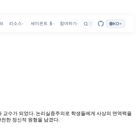
🌐
프
리소스
세미온트 🧬
참여하기
KO
▾
/
▾
▾
▾
학과 교수가 되었다. 논리실증주의로 학생들에게 사상의 면역력을
완전한 정신적 원형을 남겼다.