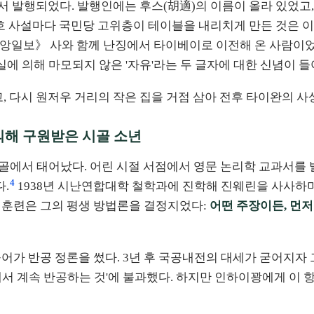
이에서 발행되었다. 발행인에는 후스(胡適)의 이름이 올라 있었
 사설마다 국민당 고위층이 테이블을 내리치게 만든 것은 이제
중앙일보》 사와 함께 난징에서 타이베이로 이전해 온 사람이었
직 현실에 의해 마모되지 않은 '자유'라는 두 글자에 대한 신념이 들
고, 다시 원저우 거리의 작은 집을 거점 삼아 전후 타이완의 사
해 구원받은 시골 소년
시골에서 태어났다. 어린 시절 서점에서 영문 논리학 교과서를
4
.
1938년 시난연합대학 철학과에 진학해 진웨린을 사사하
이 훈련은 그의 평생 방법론을 결정지었다:
어떤 주장이든, 먼저
들어가 반공 정론을 썼다. 3년 후 국공내전의 대세가 굳어지자
서 계속 반공하는 것'에 불과했다. 하지만 인하이꽝에게 이 항