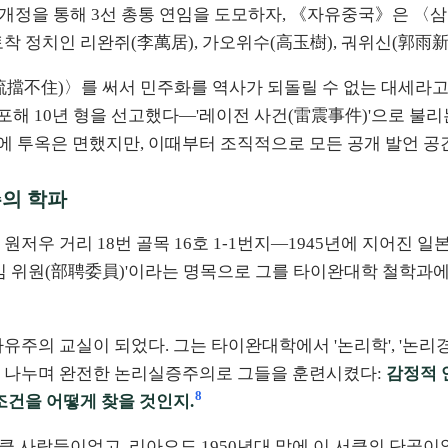
 개정을 통해 3선 총통 연임을 도모하자, 《자유중국》은 〈
착 정치인 리완쥐(李萬居), 가오위수(高玉樹), 궈위신(郭雨新
流擋不住)〉를 써서 민주화를 역사가 되돌릴 수 없는 대세라고 설
체포해 10년 형을 선고했다—'레이전 사건(雷震事件)'으로 불
에 투옥은 면했지만, 이때부터 조직적으로 모든 공개 발언 공
주의 학파
저우 거리 18번 골목 16호 1-1번지—1945년에 지어진 
임 위원(部聘委員)'이라는 명목으로 그를 타이완대학 철학과
의 교실이 되었다. 그는 타이완대학에서 '논리학', '논리경험론',
를 나누며 완전한 논리실증주의로 그들을 훈련시켰다:
감정적 
8
조건을 어떻게 찾을 것인지.
 서클 사람들이었고, 리아오도 1950년대 말에 이 서클의 단골