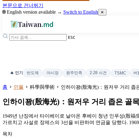
본문으로 건너뛰기
🌐 English version available →
Switch to English
✕
Taiwan
.md
ESC
반도체
야시장
원주민족
2·28 사건
버
🔥 인기
TSMC
홈
인물
科學與學術
인하이꽝(殷海光)：원저우 거리 좁
인하이꽝(殷海光)：원저우 거리 좁은 골
1949년 난징에서 타이베이로 날아온 후베이 청년 인푸성(殷
가르치고 사설로 장제스의 3선을 비판하며 연금을 당했다. 196
목차