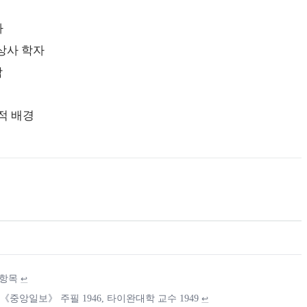
가
상사 학자
락
적 배경
 항목
↩
 《중앙일보》 주필 1946, 타이완대학 교수 1949
↩