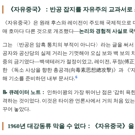
《자유중국》：반공 잡지를 자유주의 교과서로
《자유중국》은 원래 후스와 레이전이 주도해 국제적으로 미
매 호마다 다른 것으로 개조했다—
논리와 경험적 사실로 국
그는 〈반공은 암흑 통치의 부적이 아니다〉라는 글을 써서
공자와 공산당의 실제 거리는 기껏해야 오십 보와 백 보의 차이
중의 금기였다—백색테러가 절정이었고, 레이전, 푸정(傅正)
한 《독소 사상을 향한 총공격(向毒素思想總攻擊)》과 《'
6
해 기소를 준비하던 내부 문서다.
📝 큐레이터 노트：
인하이꽝의 가장 뛰어난 점은 '감히 욕한
격하는 것이었다. 이것은 타이완 언론사에서 거의 처음 있는
꾸어 놓았다.
1960년 대강동류 막을 수 없다：《자유중국》을