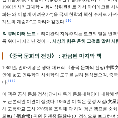
1960년 시카고대학 사회사상위원회로 가서 하이에크를 사사했으
화는 왜 이렇게 어려운가")을 국제 한학의 핵심 주제로 가져
9
10
계보의 계승자"로 자리매김했다.
📝 큐레이터 노트：
타이완의 자유주의는 로크와 밀을 번역한
록 위에서 자라난 것이다.
사상의 힘은 흔히 그것을 말한 사
《중국 문화의 전망》：판금된 마지막 책
1965년, 인하이꽝은 생애 대표작 《중국 문화의 전망(中國文
안에 놓고 인류학과 사회학의 도구를 빌려 분석했으며, 중국
11
12
다.
이 책은 공식 문화 정책(당시 대륙의 문화대혁명에 대항해 '
도 근본적인 이견이 생겼다. 1966년 이 책은 문성 서점(文
해 고등학교 교사 220명을 조직해 각 하계 청년 캠프를 순회하
회보(心戰會報) 위원 천젠중(陳建中)이 정식으로 보고하며 오