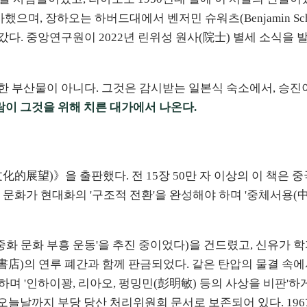
며, 장하오는 하버드대에서 벤저민 슈워츠(Benjamin Sch
갔다. 중앙연구원이 2022년 린위성 원사(院士) 별세 소식을
 부산물이 아니다. 그것은 감시받는 일본식 숙소에서, 승진이
람이 그것을 위해 치른 대가에서 나온다.
化的展望)》을 출판했다. 전 15장 50만 자 이상의 이 책은 중
 문화가 현대화의 '구조적 전환'을 완성해야 하며 '중체서용(
중화 문화 부흥 운동'을 추진 중이었다)을 건드렸고, 신유가 학
星書店)의 연루 폐간과 함께 판금되었다. 같은 탄압의 물결 속
며 '인하이꽝, 리아오, 펑밍민(彭明敏) 등의 사상을 비판'하게
늘날까지 부당 당산 처리위원회 문서로 보존되어 있다. 1967