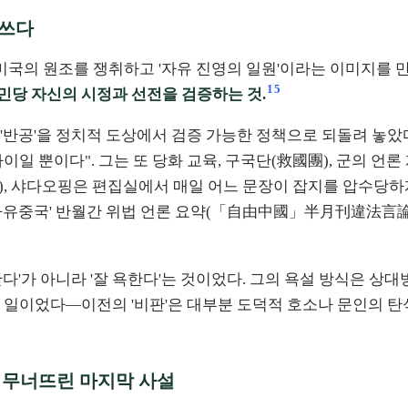
 쓰다
국의 원조를 쟁취하고 '자유 진영의 일원'이라는 이미지를 
1
5
민당 자신의 시정과 선전을 검증하는 것.
 '반공'을 정치적 도상에서 검증 가능한 정책으로 되돌려 놓
일 뿐이다". 그는 또 당화 교육, 구국단(救國團), 군의 언론
, 샤다오핑은 편집실에서 매일 어느 문장이 잡지를 압수당하
자유중국' 반월간 위법 언론 요약(「自由中國」半月刊違法言論
다'가 아니라 '잘 욕한다'는 것이었다. 그의 욕설 방식은 상
 일이었다—이전의 '비판'은 대부분 도덕적 호소나 문인의 탄
 무너뜨린 마지막 사설