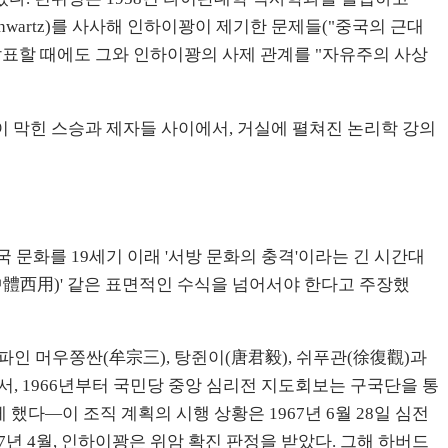
wartz)를 사사해 인하이꽝이 제기한 문제들("중국의 근대
 발표할 때에도 그와 인하이꽝의 사제 관계를 "자유주의 사상
 막힌 스승과 제자들 사이에서, 거실에 펼쳐진 논리학 강의
국 문화를 19세기 이래 '서방 문화의 충격'이라는 긴 시간대
中體西用)' 같은 표면적인 수식을 넘어서야 한다고 주장했
파인 머우쫑싼(牟宗三), 탕쥔이(唐君毅), 쉬푸관(徐復觀)과
에서, 1966년부터 국민당 중앙 심리전 지도회보는 구국단을 통
 했다—이 조직 계획의 시행 상황은 1967년 6월 28일 심전
년 4월, 인하이꽝은 위암 확진 판정을 받았다. 그해 하버드