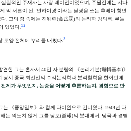
고, 실질적인 주재자는 사장 레이전이었으며, 주필진에는 샤다
 막 서른이 된, '인하이꽝'이라는 필명을 쓰는 후베이 청년
다. 그의 짐 속에는 진웨린(金岳霖)의 논리학 강의록, 루돌
1
2
어 있었다.
3
상 토양 전체에 뿌리를 내렸다.
 발견한 그는 혼자서 40만 자 분량의 《논리기본(邏輯基本)》
며 당시 중국 최전선의 수리논리학과 분석철학을 한꺼번에
 전제가 무엇인지, 논증을 어떻게 추론하는지, 경험으로 반
 그는 《중앙일보》와 함께 타이완으로 건너왔다. 1949년 타
해는 의도치 않게 그를 당보(黨報)의 붓대에서, 당국과 결별