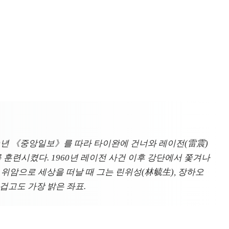
49년 《중앙일보》를 따라 타이완에 건너와 레이전(雷震)
훈련시켰다. 1960년 레이전 사건 이후 강단에서 쫓겨나
에 위암으로 세상을 떠날 때 그는 린위성(林毓生), 장하오
겁고도 가장 밝은 좌표.