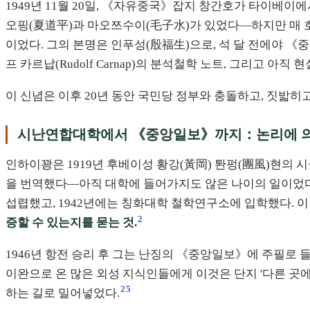
1949년 11월 20일, 《자유중국》잡지 창간호가 타이베
오핑(夏道平)과 마오쯔수이(毛子水)가 있었다—하지만 매 호
이었다. 그의 본명은 인푸성(殷福生)으로, 석 달 전에야 《
프 카르납(Rudolf Carnap)의 분석철학 노트, 그리고 아
이 신념은 이후 20년 동안 국민당 정부와 충돌하고, 짓밟히
시난연합대학에서 《중앙일보》까지：논리에 의
인하이꽝은 1919년 후베이성 황강(黃岡) 퇀펑(團風)현의 
을 번역했다—아직 대학에 들어가지도 않은 나이의 일이었다
섭렵했고, 1942년에는 칭화대학 철학연구소에 입학했다. 
2
증할 수 있는지를 묻는 것.
1946년 항전 승리 후 그는 난징의 《중앙일보》에 주필로 
이완으로 온 많은 외성 지식인들에게 이것은 단지 '다른 곳에
2
5
하는 길로 밀어넣었다.