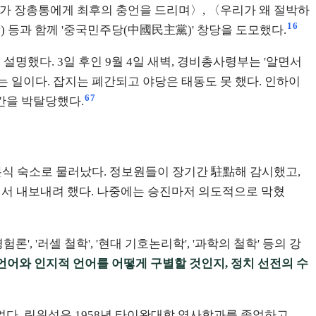
삼가 장총통에게 최후의 충언을 드리며〉, 〈우리가 왜 절박하
1
6
) 등과 함께 '중국민주당(中國民主黨)' 창당을 도모했다.
명했다. 3일 후인 9월 4일 새벽, 경비총사령부는 '알면서
리는 일이다. 잡지는 폐간되고 야당은 태동도 못 했다. 인하이
6
7
간을 박탈당했다.
일본식 숙소로 물러났다. 정보원들이 장기간 駐點해 감시했고,
에서 내보내려 했다. 나중에는 승진마저 의도적으로 막혔
 '러셀 철학', '현대 기호논리학', '과학의 철학' 등의 강
언어와 인지적 언어를 어떻게 구별할 것인지, 정치 선전의 수
이었다. 린위성은 1958년 타이완대학 역사학과를 졸업하고