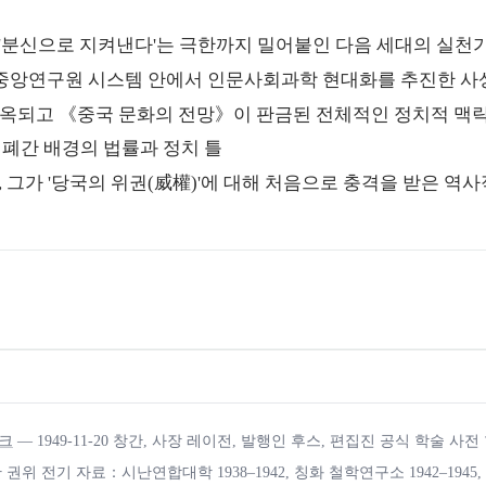
 '분신으로 지켜낸다'는 극한까지 밀어붙인 다음 세대의 실천
 중앙연구원 시스템 안에서 인문사회과학 현대화를 추진한 사
옥되고 《중국 문화의 전망》이 판금된 전체적인 정치적 맥
 폐간 배경의 법률과 정치 틀
, 그가 '당국의 위권(威權)'에 대해 처음으로 충격을 받은 역사
워크
— 1949-11-20 창간, 사장 레이전, 발행인 후스, 편집진 공식 학술 사전
위 전기 자료：시난연합대학 1938–1942, 칭화 철학연구소 1942–1945,