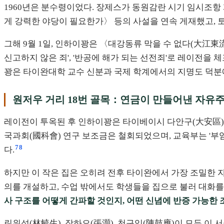
1960년은 분수령이었다. 장제스가 동원감란 시기 임시조항
게 강력한 야당이 필요한가〉 등의 사설을 연속 게재했고, 토
그해 9월 1일, 인하이꽝은 〈대강동류 막을 수 없다(大江東
신고하지 않은 죄', '반공에 해가 되는 선전죄'로 레이전을 
꽝은 타이완대학 교수 신분과 국제 학계에서의 지명도 덕분
원저우 거리 18번 골목：연금이 만들어낸 자유
레이전이 투옥된 후 인하이꽝은 타이베이시 다안구(大安區) 원
국과회(國科會) 연구 보조금은 철회되었으며, 교육부는 '부
7
8
다.
하지만 이 작은 집은 오히려 전후 타이완에서 가장 조밀한 자유주
의를 개설하고, 수업 밖에서도 학생들을 집으로 불러 대화
사 구조를 어떻게 간파할 것인지, 어떤 신념에 반증 가능한 
린위성(林毓生), 장하오(張灝), 천구잉(陳鼓應)이 모두 이