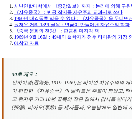
시난연합대학에서 《중앙일보》까지：논리에 의해 구원받
《자유중국》：반공 잡지를 자유주의 교과서로 쓰다
1960년 대강동류 막을 수 없다：《자유중국》을 무너뜨
원저우 거리 18번 골목：연금이 만들어낸 자유주의 학파
《중국 문화의 전망》：판금된 마지막 책
1969년 9월 16일：49세의 철학자가 전후 타이완의 가장
01
참고 자료
30초 개요：
인하이꽝(殷海光, 1919–1969)은 타이완 자유주의의
이 편집한 《자유중국》의 날카로운 주필이 되었고, 타이
고 원저우 거리 18번 골목의 작은 집에서 감시를 받다가
(張灝), 리아오(李敖) 등 제자들과, 오늘날에도 일반에