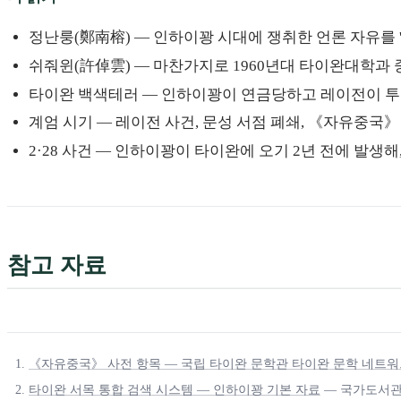
정난룽(鄭南榕) — 인하이꽝 시대에 쟁취한 언론 자유를
쉬줘윈(許倬雲) — 마찬가지로 1960년대 타이완대학과
타이완 백색테러 — 인하이꽝이 연금당하고 레이전이 투
계엄 시기 — 레이전 사건, 문성 서점 폐쇄, 《자유중국》
2·28 사건 — 인하이꽝이 타이완에 오기 2년 전에 발생해
참고 자료
《자유중국》 사전 항목 — 국립 타이완 문학관 타이완 문학 네트
타이완 서목 통합 검색 시스템 — 인하이꽝 기본 자료
— 국가도서관 권