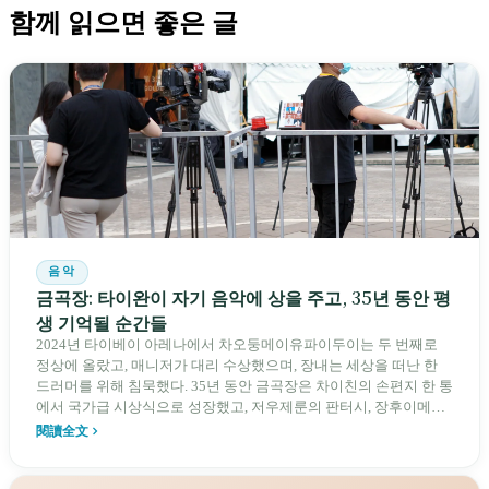
함께 읽으면 좋은 글
음악
금곡장: 타이완이 자기 음악에 상을 주고, 35년 동안 평
생 기억될 순간들
2024년 타이베이 아레나에서 차오둥메이유파이두이는 두 번째로
정상에 올랐고, 매니저가 대리 수상했으며, 장내는 세상을 떠난 한
드러머를 위해 침묵했다. 35년 동안 금곡장은 차이친의 손편지 한 통
에서 국가급 시상식으로 성장했고, 저우제룬의 판터시, 장후이메이
의 14회 후보 지명에 왕관을 씌웠으며, 타이완어, 하카어, 원주민어
閱讀全文
노래에도 최고 영예를 안겼다. 이곳은 타이완이 자기 음악에 상을 주
고, 어떤 소리가 기억될 가치가 있는지를 결정하는 자리이다.