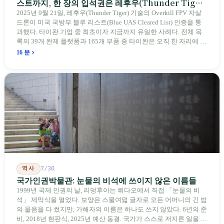
스트까지, 한 장의 입석권은 레후우(Thunder Tiger)
에게
2025년 9월 21일, 레후우(Thunder Tiger) 기술의 Overkill FPV 자살
드론이 미국 국방부 블루 리스트(Blue UAS Cleared List) 인증을 통
과했다. 타이완 기업 중 최초이자 지금까지 유일한 사례다. 전체 목
록의 39개 완제 플랫폼과 165개 부품 중 타이완은 오직 한 자리에 불
과하다. 2026년 4월, 미국 양당 소속 상원의원 4명이 《타이완을 위
16 분
한 푸른 하늘법(Blue Skies for Taiwan Act)》을 공동 발의해 타이완
기업용 고속 통로 설치를 요구했다. 이 법안 자체의 존재가 한 가지
를 드러낸다: 타이완의 진입이 너무 느려 미국 스스로가 입법을 통해
장벽을 낮춰야 한다는 점이다. 타이완에서 46년간 원격 조종 장난감
비행기를 만들어 온 한 회사가 오하이오주에 두 번째 공장을 건설할
계획을 세우고 있다.
역사
7/30
국가인권박물관: 눈물의 비석에 쓰이지 않은 이름들
1999년 국제 인권의 날, 리덩후이는 뤼다오에서 직접 「눈물의 비
석」 제막식을 열었다. 보양은 스물여덟 글자로 모든 어머니의 긴 밤
의 울음을 다 썼지만, 가해자의 이름은 하나도 쓰지 않았다. 6년의 준
비, 2018년 현판식, 2025년 예산 동결. 국가가 스스로 저지른 일을 기