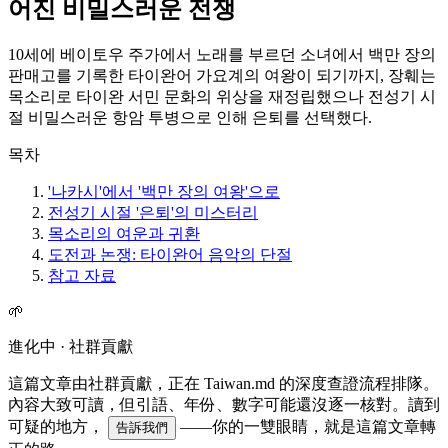
어진 비밀스러운 전쟁
10세에 베이토우 주가에서 노래를 부르던 소녀에서 백만 장의
판매고를 기록한 타이완어 가요계의 여왕이 되기까지, 장훼는
목소리로 타이완 서민 문화의 위상을 재정립했으나 전성기 시
절 비밀스러운 항암 투병으로 인해 은퇴를 선택했다.
목차
'나카시'에서 '백만 장의 여왕'으로
전성기 시절 '은퇴'의 미스터리
목소리의 여운과 귀환
도전과 논쟁: 타이완어 음악의 단절
참고 자료
🌱
進化中 · 社群貢獻
這篇文章由社群貢獻，正在 Taiwan.md 的深度查證流程排隊。
內容大致可讀，但引語、年份、數字可能還沒逐一核對。讀到
可疑的地方，
——你的一雙眼睛，就是這篇文章轉
告訴我們