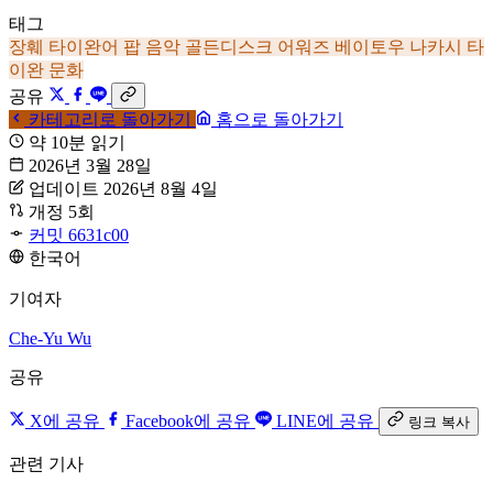
태그
장훼
타이완어 팝 음악
골든디스크 어워즈
베이토우 나카시
타
이완 문화
공유
카테고리로 돌아가기
홈으로 돌아가기
약 10분 읽기
2026년 3월 28일
업데이트 2026년 8월 4일
개정 5회
커밋 6631c00
한국어
기여자
Che-Yu Wu
공유
X에 공유
Facebook에 공유
LINE에 공유
링크 복사
관련 기사