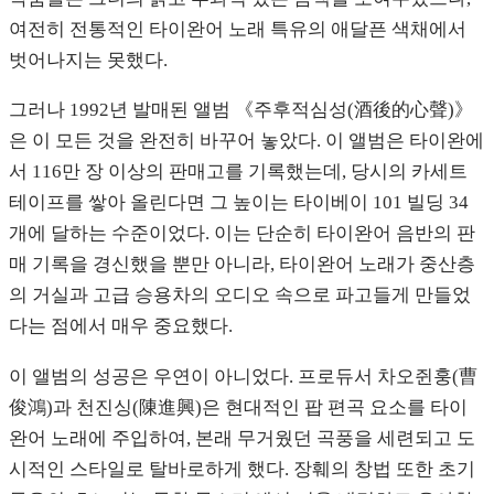
여전히 전통적인 타이완어 노래 특유의 애달픈 색채에서
벗어나지는 못했다.
그러나 1992년 발매된 앨범 《주후적심성(酒後的心聲)》
은 이 모든 것을 완전히 바꾸어 놓았다. 이 앨범은 타이완에
서 116만 장 이상의 판매고를 기록했는데, 당시의 카세트
테이프를 쌓아 올린다면 그 높이는 타이베이 101 빌딩 34
개에 달하는 수준이었다. 이는 단순히 타이완어 음반의 판
매 기록을 경신했을 뿐만 아니라, 타이완어 노래가 중산층
의 거실과 고급 승용차의 오디오 속으로 파고들게 만들었
다는 점에서 매우 중요했다.
이 앨범의 성공은 우연이 아니었다. 프로듀서 차오쥔훙(曹
俊鴻)과 천진싱(陳進興)은 현대적인 팝 편곡 요소를 타이
완어 노래에 주입하여, 본래 무거웠던 곡풍을 세련되고 도
시적인 스타일로 탈바로하게 했다. 장훼의 창법 또한 초기