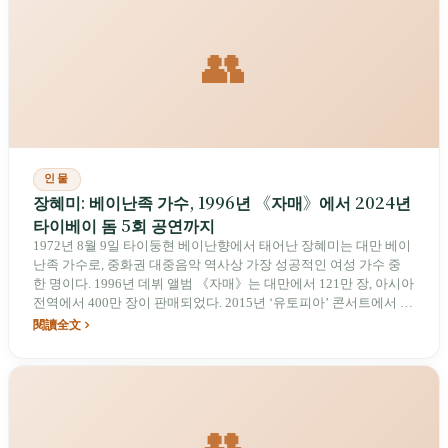
👥
인물
장혜미: 베이난족 가수, 1996년 《자매》에서 2024년
타이베이 돔 5회 공연까지
1972년 8월 9일 타이둥현 베이난향에서 태어난 장혜미는 대만 베이
난족 가수로, 중화권 대중음악 역사상 가장 성공적인 여성 가수 중
한 명이다. 1996년 데뷔 앨범 《자매》는 대만에서 121만 장, 아시아
전역에서 400만 장이 판매되었다. 2015년 ‘유토피아’ 콘서트에서 타
이베이 아레나 10회 공연을 진행했다. 2024년 12월 타이베이 돔
閱讀全文
ASMeiR MAXXX 5회 공연에서 제작비 2억 신만달러가 투입되었으
며, 현장에서 풍선이 발사되었다. 경력 누적 판매량은 5,000만 장을
넘는다.
👥