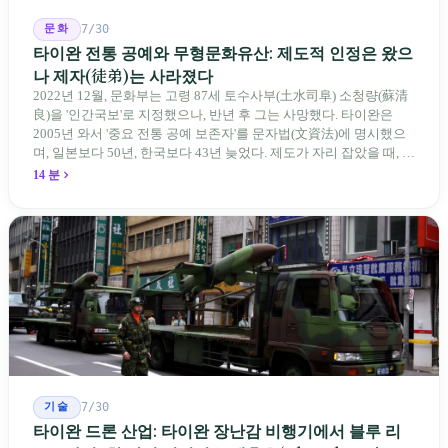
문화
7/30
타이완 전통 공예와 무형문화유산: 제도적 인정은 왔으
나 제자(徒弟)는 사라졌다
2022년 12월, 문화부는 고령 87세 토수사부(土水司阜) 소청량(蘇清
良)을 '인간국보'로 지정했으나, 반년 후 그는 사망했다. 타이완은
2005년 와서 '중요 전통 공예 보존자'를 문자법(文資法)에 명시했으
며, 일본보다 50년, 한국보다 43년 늦었다. 제도가 자리 잡았을 때, 제
자 제도는 이미 1970-80년대 산업화 과정에서 붕괴되었다. 600여 명
14 분
전통 장사 중 50세 미만은 '소수'에 불과하다. 명단은 길어지지만, 가
르칠 수 있는 사람은 줄어든다.
기술
7/30
타이완 드론 산업: 타이완 장난감 비행기에서 블루 리