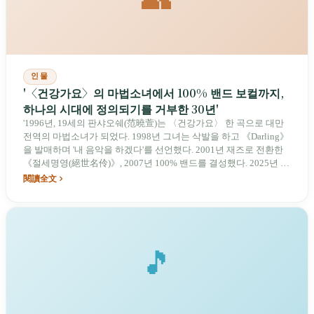
인물
'〈건강가요〉의 마법소녀에서 100% 밴드 보컬까지,
하나의 시대에 정의되기를 거부한 30년'
'1996년, 19세의 판샤오쉐(范曉萱)는 〈건강가요〉 한 곡으로 대만
전역의 마법소녀가 되었다. 1998년 그녀는 삭발을 하고 《Darling》
을 발매하며 '내 음악을 하겠다'를 선언했다. 2001년 재즈로 전환한
《절세명영(絕世名伶)》, 2007년 100% 밴드를 결성했다. 2025년 그
녀는 48세, 《과객(過客)》은 밴드와 16년 만의 신작이다—30년간
閱讀全文
그녀는 한 번씩 '타인이 꿈꿔준 모습'을 벗어던졌다.'
🎵