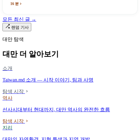
념하기 위해 스스로 세운 박물관. 계엄 해제 39년 동안 사법 재판을
16 분
받은 가해자는 단 한 명도 없다.
모든 최신 글 →
랜덤 기사
대만 탐색
대만 더 알아보기
소개
Taiwan.md 소개 — 시작 이야기, 팀과 사명
탐색 시작
역사
선사시대부터 현대까지, 대만 역사의 완전한 흐름
탐색 시작
지리
대만의 자연환경, 지형 특색과 지역 개발