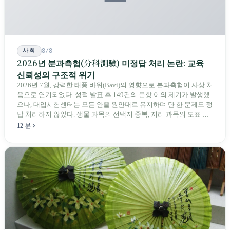
사회
8/8
2026년 분과측험(分科測驗) 미정답 처리 논란: 교육
신뢰성의 구조적 위기
2026년 7월, 강력한 태풍 바위(Bavi)의 영향으로 분과측험이 사상 처
음으로 연기되었다. 성적 발표 후 149건의 문항 이의 제기가 발생했
으나, 대입시험센터는 모든 안을 원안대로 유지하며 단 한 문제도 정
답 처리하지 않았다. 생물 과목의 선택지 중복, 지리 과목의 도표 오
류 등에 대해 당국은 "답안 작성에 영향이 없다"라고만 답했다. 국회
12 분
의원과 학부모, 시민 연서명단이 요구하는 것은 단순하다. 결론뿐 아
니라 검증 가능한 근거를 제시하라는 것이다.