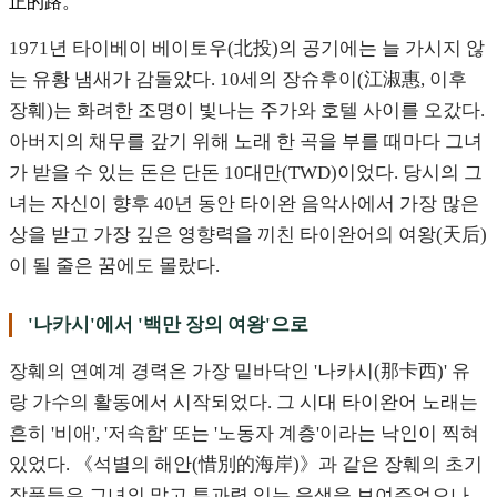
正的路。
1971년 타이베이 베이토우(北投)의 공기에는 늘 가시지 않
는 유황 냄새가 감돌았다. 10세의 장슈후이(江淑惠, 이후
장훼)는 화려한 조명이 빛나는 주가와 호텔 사이를 오갔다.
아버지의 채무를 갚기 위해 노래 한 곡을 부를 때마다 그녀
가 받을 수 있는 돈은 단돈 10대만(TWD)이었다. 당시의 그
녀는 자신이 향후 40년 동안 타이완 음악사에서 가장 많은
상을 받고 가장 깊은 영향력을 끼친 타이완어의 여왕(天后)
이 될 줄은 꿈에도 몰랐다.
'나카시'에서 '백만 장의 여왕'으로
장훼의 연예계 경력은 가장 밑바닥인 '나카시(那卡西)' 유
랑 가수의 활동에서 시작되었다. 그 시대 타이완어 노래는
흔히 '비애', '저속함' 또는 '노동자 계층'이라는 낙인이 찍혀
있었다. 《석별의 해안(惜別的海岸)》과 같은 장훼의 초기
작품들은 그녀의 맑고 투과력 있는 음색을 보여주었으나,