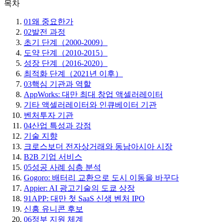
목차
01
왜 중요한가
02
발전 과정
초기 단계（2000-2009）
도약 단계（2010-2015）
성장 단계（2016-2020）
최적화 단계（2021년 이후）
03
핵심 기관과 역할
AppWorks: 대만 최대 창업 액셀러레이터
기타 액셀러레이터와 인큐베이터 기관
벤처투자 기관
04
산업 특성과 강점
기술 지향
크로스보더 전자상거래와 동남아시아 시장
B2B 기업 서비스
05
성공 사례 심층 분석
Gogoro: 배터리 교환으로 도시 이동을 바꾸다
Appier: AI 광고기술의 도쿄 상장
91APP: 대만 첫 SaaS 신생 벤처 IPO
신흥 유니콘 후보
06
정부 지원 체계