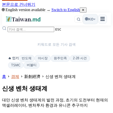
본문으로 건너뛰기
🌐 English version available →
Switch to English
✕
Taiwan
.md
☰
🌐
KO
▾
ESC
키워드로 모든 기사 검색
반도체
야시장
원주민족
2·28 사건
🔥 인기
버블티
TSMC
홈
경제
新創經濟
신생 벤처 생태계
신생 벤처 생태계
대만 신생 벤처 생태계의 발전 과정, 초기의 도전부터 현재의
액셀러레이터, 벤처투자 환경과 유니콘 추구까지