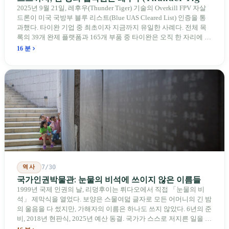
에게
2025년 9월 21일, 레후우(Thunder Tiger) 기술의 Overkill FPV 자살
드론이 미국 국방부 블루 리스트(Blue UAS Cleared List) 인증을 통
과했다. 타이완 기업 중 최초이자 지금까지 유일한 사례다. 전체 목
록의 39개 완제 플랫폼과 165개 부품 중 타이완은 오직 한 자리에 불
과하다. 2026년 4월, 미국 양당 소속 상원의원 4명이 《타이완을 위
16 분
한 푸른 하늘법(Blue Skies for Taiwan Act)》을 공동 발의해 타이완
기업용 고속 통로 설치를 요구했다. 이 법안 자체의 존재가 한 가지
를 드러낸다: 타이완의 진입이 너무 느려 미국 스스로가 입법을 통해
장벽을 낮춰야 한다는 점이다. 타이완에서 46년간 원격 조종 장난감
비행기를 만들어 온 한 회사가 오하이오주에 두 번째 공장을 건설할
계획을 세우고 있다.
역사
7/30
국가인권박물관: 눈물의 비석에 쓰이지 않은 이름들
1999년 국제 인권의 날, 리덩후이는 뤼다오에서 직접 「눈물의 비
석」 제막식을 열었다. 보양은 스물여덟 글자로 모든 어머니의 긴 밤
의 울음을 다 썼지만, 가해자의 이름은 하나도 쓰지 않았다. 6년의 준
비, 2018년 현판식, 2025년 예산 동결. 국가가 스스로 저지른 일을 기
념하기 위해 스스로 세운 박물관. 계엄 해제 39년 동안 사법 재판을