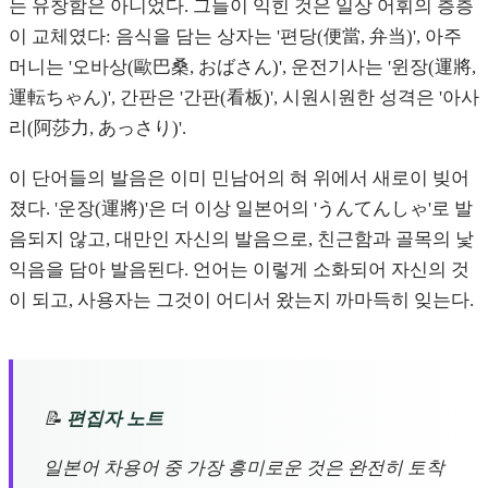
는 유창함은 아니었다. 그들이 익힌 것은 일상 어휘의 층층
이 교체였다: 음식을 담는 상자는 '편당(便當, 弁当)', 아주
머니는 '오바상(歐巴桑, おばさん)', 운전기사는 '윈장(運將,
運転ちゃん)', 간판은 '간판(看板)', 시원시원한 성격은 '아사
리(阿莎力, あっさり)'.
이 단어들의 발음은 이미 민남어의 혀 위에서 새로이 빚어
졌다. '운장(運將)'은 더 이상 일본어의 'うんてんしゃ'로 발
음되지 않고, 대만인 자신의 발음으로, 친근함과 골목의 낯
익음을 담아 발음된다. 언어는 이렇게 소화되어 자신의 것
이 되고, 사용자는 그것이 어디서 왔는지 까마득히 잊는다.
📝
편집자 노트
일본어 차용어 중 가장 흥미로운 것은 완전히 토착