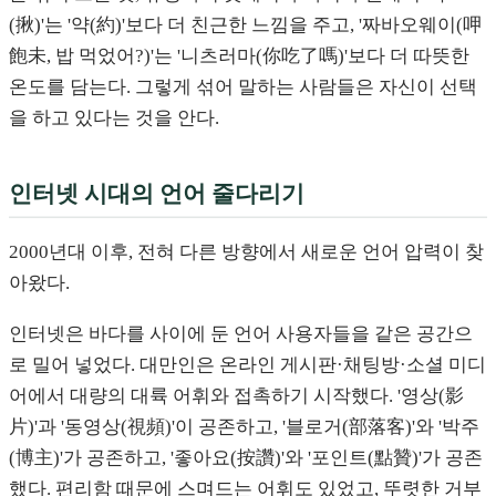
(揪)'는 '약(約)'보다 더 친근한 느낌을 주고, '짜바오웨이(呷
飽未, 밥 먹었어?)'는 '니츠러마(你吃了嗎)'보다 더 따뜻한
온도를 담는다. 그렇게 섞어 말하는 사람들은 자신이 선택
을 하고 있다는 것을 안다.
인터넷 시대의 언어 줄다리기
2000년대 이후, 전혀 다른 방향에서 새로운 언어 압력이 찾
아왔다.
인터넷은 바다를 사이에 둔 언어 사용자들을 같은 공간으
로 밀어 넣었다. 대만인은 온라인 게시판·채팅방·소셜 미디
어에서 대량의 대륙 어휘와 접촉하기 시작했다. '영상(影
片)'과 '동영상(視頻)'이 공존하고, '블로거(部落客)'와 '박주
(博主)'가 공존하고, '좋아요(按讚)'와 '포인트(點贊)'가 공존
했다. 편리함 때문에 스며드는 어휘도 있었고, 뚜렷한 거부