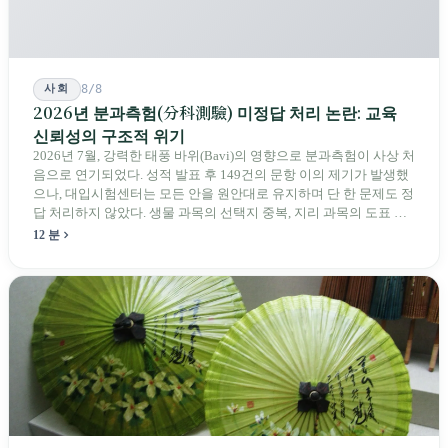
사회
8/8
2026년 분과측험(分科測驗) 미정답 처리 논란: 교육
신뢰성의 구조적 위기
2026년 7월, 강력한 태풍 바위(Bavi)의 영향으로 분과측험이 사상 처
음으로 연기되었다. 성적 발표 후 149건의 문항 이의 제기가 발생했
으나, 대입시험센터는 모든 안을 원안대로 유지하며 단 한 문제도 정
답 처리하지 않았다. 생물 과목의 선택지 중복, 지리 과목의 도표 오
류 등에 대해 당국은 "답안 작성에 영향이 없다"라고만 답했다. 국회
12 분
의원과 학부모, 시민 연서명단이 요구하는 것은 단순하다. 결론뿐 아
니라 검증 가능한 근거를 제시하라는 것이다.