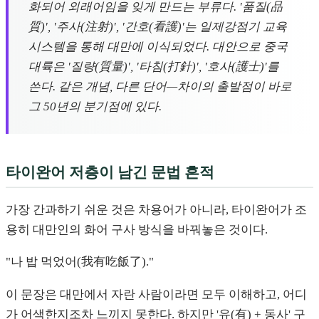
화되어 외래어임을 잊게 만드는 부류다. '품질(品
質)', '주사(注射)', '간호(看護)'는 일제강점기 교육
시스템을 통해 대만에 이식되었다. 대안으로 중국
대륙은 '질량(質量)', '타침(打針)', '호사(護士)'를
쓴다. 같은 개념, 다른 단어—차이의 출발점이 바로
그 50년의 분기점에 있다.
타이완어 저층이 남긴 문법 흔적
가장 간과하기 쉬운 것은 차용어가 아니라, 타이완어가 조
용히 대만인의 화어 구사 방식을 바꿔놓은 것이다.
"나 밥 먹었어(我有吃飯了)."
이 문장은 대만에서 자란 사람이라면 모두 이해하고, 어디
가 어색한지조차 느끼지 못한다. 하지만 '유(有) + 동사' 구