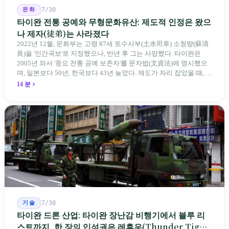
문화
7/30
타이완 전통 공예와 무형문화유산: 제도적 인정은 왔으
나 제자(徒弟)는 사라졌다
2022년 12월, 문화부는 고령 87세 토수사부(土水司阜) 소청량(蘇清
良)을 '인간국보'로 지정했으나, 반년 후 그는 사망했다. 타이완은
2005년 와서 '중요 전통 공예 보존자'를 문자법(文資法)에 명시했으
며, 일본보다 50년, 한국보다 43년 늦었다. 제도가 자리 잡았을 때, 제
자 제도는 이미 1970-80년대 산업화 과정에서 붕괴되었다. 600여 명
14 분
전통 장사 중 50세 미만은 '소수'에 불과하다. 명단은 길어지지만, 가
르칠 수 있는 사람은 줄어든다.
기술
7/30
타이완 드론 산업: 타이완 장난감 비행기에서 블루 리
스트까지, 한 장의 입석권은 레후우(Thunder Tiger)