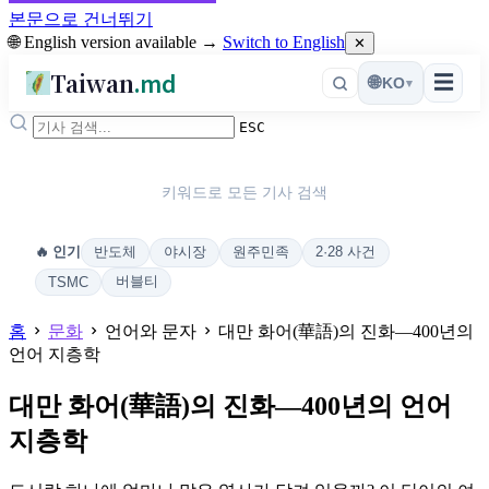
본문으로 건너뛰기
🌐 English version available →
Switch to English
✕
Taiwan
.md
☰
🌐
KO
▾
ESC
키워드로 모든 기사 검색
반도체
야시장
원주민족
2·28 사건
🔥 인기
버블티
TSMC
홈
문화
언어와 문자
대만 화어(華語)의 진화—400년의
언어 지층학
대만 화어(華語)의 진화—400년의 언어
지층학