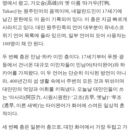
명에서 왔고, 가오슝(高雄)의 옛 이름 '따거우(打狗,
Takao)'는 원주민어의 음역이며, 네덜란드인이 17세기에
남긴 문헌에도 이 음이 기록되어 있다. 이 층은 지금 빠르게
사라지고 있다. 대만 원주민족의 언어 대부분이 유네스코
위기 언어 목록에 올라 있으며, 일부 언어의 모어 사용자는
100명이 채 안 된다.
두 번째 층은 민남·하카 이민 층이다. 17세기부터 푸젠·광
둥에서 건너온 대규모 이민자들이 민남어(타이완어)와 하
카어를 가져왔다. 이 두 언어는 단순히 이식된 방언이 아니
라, 400년간의 섬 생활 속에서 주변의 모든 것과 뒤섞이며
대만만의 억양과 어휘를 키워냈다. 오늘날 대만인들이 쓰
는 '아사리(阿莎力, 시원시원한)'·'고조(古早, 옛날)'·'투조
(透早, 이른 새벽)'는 타이완어가 화어에 스며든 일상적 흔
적이다.
세 번째 층은 일본어 층으로, 대만 화어에서 가장 두텁고 가