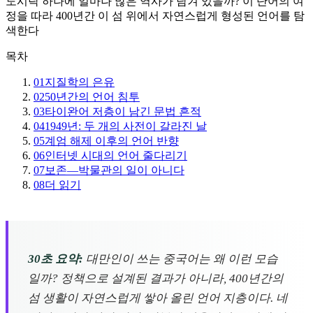
도시락 하나에 얼마나 많은 역사가 담겨 있을까? 이 단어의 여
정을 따라 400년간 이 섬 위에서 자연스럽게 형성된 언어를 탐
색한다
목차
01
지질학의 은유
02
50년간의 언어 침투
03
타이완어 저층이 남긴 문법 흔적
04
1949년: 두 개의 사전이 갈라진 날
05
계엄 해제 이후의 언어 반향
06
인터넷 시대의 언어 줄다리기
07
보존—박물관의 일이 아니다
08
더 읽기
30초 요약:
대만인이 쓰는 중국어는 왜 이런 모습
일까? 정책으로 설계된 결과가 아니라, 400년간의
섬 생활이 자연스럽게 쌓아 올린 언어 지층이다. 네