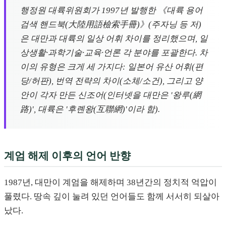
행정원 대륙위원회가 1997년 발행한 《대륙 용어
검색 핸드북(大陸用語檢索手冊)》(주자닝 등 저)
은 대만과 대륙의 일상 어휘 차이를 정리했으며, 일
상생활·과학기술·교육·언론 각 분야를 포괄한다. 차
이의 유형은 크게 세 가지다: 일본어 유산 어휘(편
당/허판), 번역 전략의 차이(소체/소건), 그리고 양
안이 각자 만든 신조어(인터넷을 대만은 '왕루(網
路)', 대륙은 '후롄왕(互聯網)'이라 함).
계엄 해제 이후의 언어 반향
1987년, 대만이 계엄을 해제하며 38년간의 정치적 억압이
풀렸다. 땅속 깊이 눌려 있던 언어들도 함께 서서히 되살아
났다.