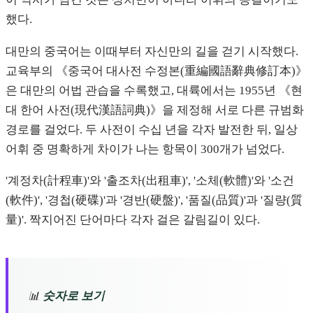
했다.
대만의 중국어는 이때부터 자신만의 길을 걷기 시작했다.
교육부의 《중국어 대사전 수정본(重編國語辭典修訂本)》
은 대만의 어법 관습을 수록했고, 대륙에서는 1955년 《현
대 한어 사전(現代漢語詞典)》을 제정해 서로 다른 규범화
경로를 걸었다. 두 사전이 수십 년을 각자 발전한 뒤, 일상
어휘 중 명확하게 차이가 나는 항목이 300개가 넘었다.
'계정차(計程車)'와 '출조차(出租車)', '소체(軟體)'와 '소건
(軟件)', '경첩(硬碟)'과 '경반(硬盤)', '품질(品質)'과 '질량(質
量)'. 짝지어진 단어마다 각자 걸은 갈림길이 있다.
📊
숫자로 보기