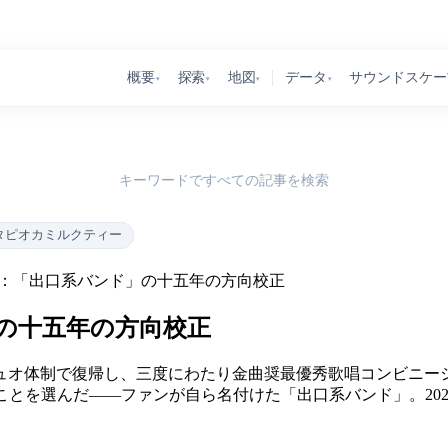
概要
探索
地図
データ
サウンドスケー
▾
▾
▾
▾
キーワードですべての記事を検索
タピオカミルクティー
Hazy）：「出口系バンド」の十五年の方向校正
ド」の十五年の方向校正
7年にデュオ体制で復帰し、三度にわたり金曲奨最優秀歌唱コンビ
となることを選んだ——ファンが自ら名付けた「出口系バンド」。