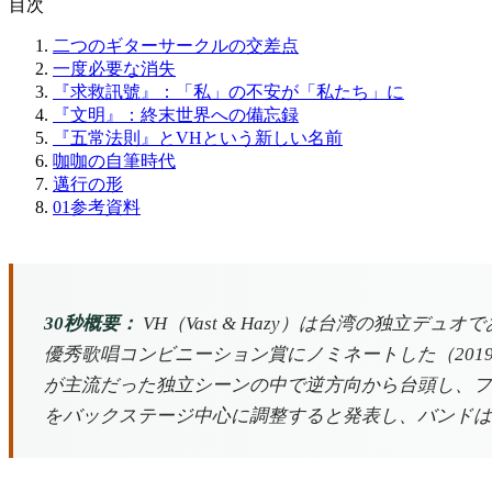
目次
二つのギターサークルの交差点
一度必要な消失
『求救訊號』：「私」の不安が「私たち」に
『文明』：終末世界への備忘録
『五常法則』とVHという新しい名前
咖咖の自筆時代
邁行の形
01
参考資料
30秒概要：
VH（Vast & Hazy）は台湾の独立
優秀歌唱コンビニーション賞にノミネートした（2019
が主流だった独立シーンの中で逆方向から台頭し、フ
をバックステージ中心に調整すると発表し、バンドは