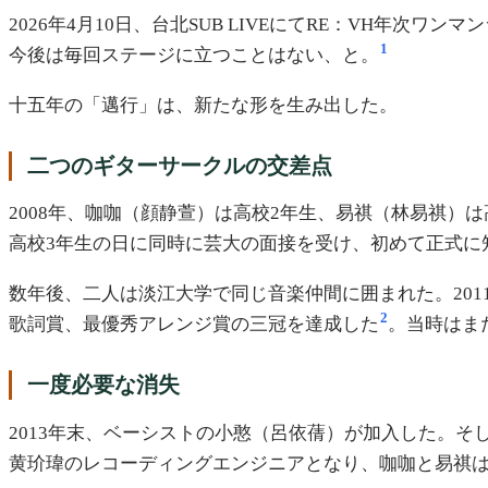
2026年4月10日、台北SUB LIVEにてRE：VH
1
今後は毎回ステージに立つことはない、と。
十五年の「邁行」は、新たな形を生み出した。
二つのギターサークルの交差点
2008年、咖咖（顔静萱）は高校2年生、易祺（林易祺
高校3年生の日に同時に芸大の面接を受け、初めて正式に
数年後、二人は淡江大学で同じ音楽仲間に囲まれた。201
2
歌詞賞、最優秀アレンジ賞の三冠を達成した
。当時はま
一度必要な消失
2013年末、ベーシストの小憨（呂依蒨）が加入した。そして
黄玠瑋のレコーディングエンジニアとなり、咖咖と易祺