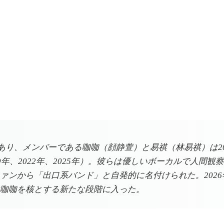
デュオであり、メンバーである咖咖（顔静萱）と易祺（林易祺）
年、2022年、2025年）。彼らは優しいボーカルで人間観
ァンから「出口系バンド」と自発的に名付けられた。202
咖咖を核とする新たな段階に入った。