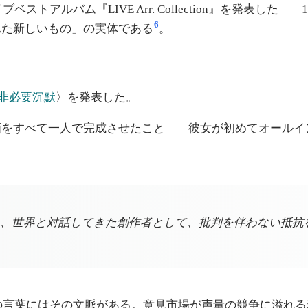
ベストアルバム『LIVE Arr. Collection』を発表
6
れた新しいもの」の実体である
。
非必要沉默
〉を発表した。
画をすべて一人で完成させたこと——彼女が初めてオールイ
、世界と対話してきた創作者として、批判を伴わない抵抗
この言葉にはその文脈がある。意見市場が声量の競争に溢れ