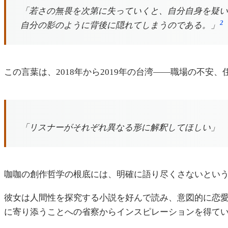
「若さの無畏を次第に失っていくと、自分自身を疑い
2
自分の影のように背後に隠れてしまうのである。」
この言葉は、2018年から2019年の台湾——職場の不
「リスナーがそれぞれ異なる形に解釈してほしい」
咖咖の創作哲学の根底には、明確に語り尽くさないとい
彼女は人間性を探究する小説を好んで読み、意図的に恋
に寄り添うことへの省察からインスピレーションを得て