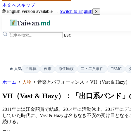
本文へスキップ
🌐 English version available →
Switch to English
✕
Taiwan
.md
ESC
半導体
夜市
原住民族
二・二八事件
🔥 人気
TSMC
ホーム
人物
音楽とパフォーマンス
VH（Vast & 
VH（Vast & Hazy）：「出口系バン
2011年に淡江金韶賞で結成、2014年に活動休止、201
していた時代に、Vast & Hazyは名もなき不安の受け皿
続ける。