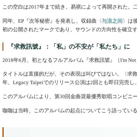
この空白は2017年まで続き、易祺によって再開された
同年、EP『次等秘密』を発表し、収録曲〈
与浪之间
〉は後
初の公開されたマークであり、サウンドの方向性を確立
『求救訊號』：「私」の不安が「私たち」に
2018年6月、初となるフルアルバム『求救訊號』（I'm No
タイトルは直接的だが、その表現は叫びではない。〈求
年、Legacy Taipeiでのリリース公演は2回とも即
このアルバムにより、第30回金曲奨最優秀歌唱コンビニ
咖咖は当時、このアルバムの起点についてこう語ってい