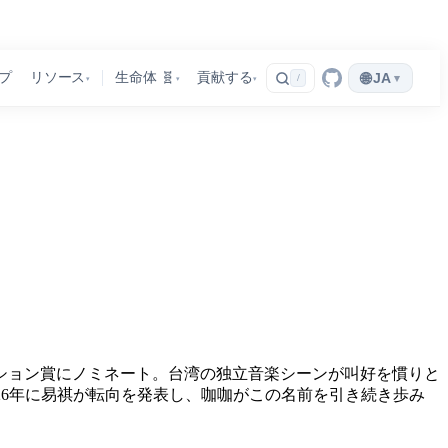
🌐
プ
リソース
生命体 🧬
貢献する
JA
▾
/
▾
▾
▾
ニーション賞にノミネート。台湾の独立音楽シーンが叫好を慣りと
2026年に易祺が転向を発表し、咖咖がこの名前を引き続き歩み