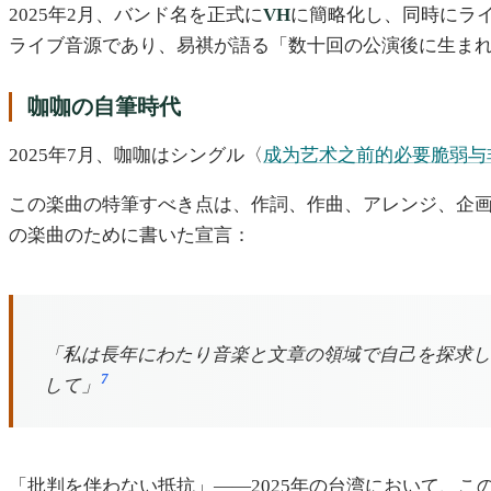
2025年2月、バンド名を正式に
VH
に簡略化し、同時にライブ
ライブ音源であり、易祺が語る「数十回の公演後に生ま
咖咖の自筆時代
2025年7月、咖咖はシングル〈
成为艺术之前的必要脆弱与
この楽曲の特筆すべき点は、作詞、作曲、アレンジ、企
の楽曲のために書いた宣言：
「私は長年にわたり音楽と文章の領域で自己を探求し
7
して」
「批判を伴わない抵抗」——2025年の台湾において、