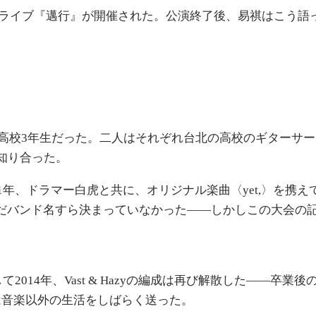
年次ワンマンライブ『邁行』が開催された。公演終了後、易祺は
）は高校3年生だった。二人はそれぞれ台北の高校のギターサ
知り合った。
1年、ドラマー白虎と共に、オリジナル楽曲〈yet,〉を携
だバンド名すら決まっていなかった——しかしこの大会の記録が、
2014年、Vast & Hazyの編成は再び解散した——
は音楽以外の生活をしばらく送った。