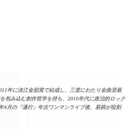
は2011年に淡江金韶賞で結成し、三度にわたり金曲奨最
察を包み込む創作哲学を持ち、2010年代に政治的ロック
6年4月の『邁行』年次ワンマンライブ後、易祺が役割