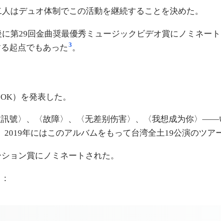
。二人はデュオ体制でこの活動を継続することを決めた。
に第29回金曲奨最優秀ミュージックビデオ賞にノミネートされ
3
する起点でもあった
。
t OK）を発表した。
救訊號〉、〈故障〉、〈无差别伤害〉、〈我想成为你〉——
日完売し、2019年にはこのアルバムをもって台湾全土19公演の
ーション賞にノミネートされた。
る：