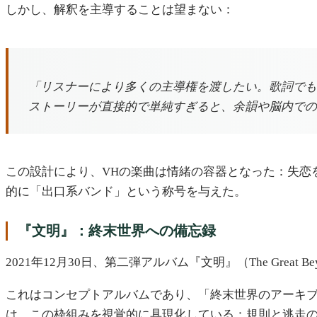
しかし、解釈を主導することは望まない：
「リスナーにより多くの主導権を渡したい。歌詞でも
ストーリーが直接的で単純すぎると、余韻や脳内での
この設計により、VHの楽曲は情緒の容器となった：失恋
的に「出口系バンド」という称号を与えた。
『文明』：終末世界への備忘録
2021年12月30日、第二弾アルバム『文明』（The Great 
これはコンセプトアルバムであり、「終末世界のアーキ
は、この枠組みを視覚的に具現化している：規則と逃走