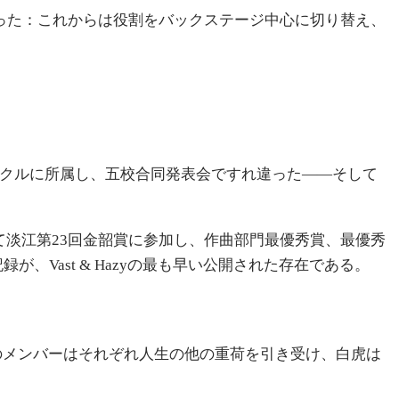
こう語った：これからは役割をバックステージ中心に切り替え、
ークルに所属し、五校合同発表会ですれ違った——そして
えて淡江第23回金韶賞に参加し、作曲部門最優秀賞、最優秀
Vast & Hazyの最も早い公開された存在である。
卒業後のメンバーはそれぞれ人生の他の重荷を引き受け、白虎は