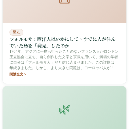
📜
歴史
フォルモサ：西洋人はいかにして、すでに人が住ん
でいた島を「発見」したのか
1704年、アジアに一度も行ったことのないフランス人がロンドン
王立協会に立ち、自ら創作した文字と宗教を用いて、満場の学者
に自分は「フォルモサ人」だと信じ込ませました。この詐欺は十
年続きました。しかし、より大きな問題は、ヨーロッパ人が「フ
ォルモサを発見した」と語るとき、その島にはすでにオーストロ
閱讀全文
ネシア語族の人々が六千年にわたって暮らしていたということで
す。「発見」とは、誰の叙事なのでしょうか。
🌿