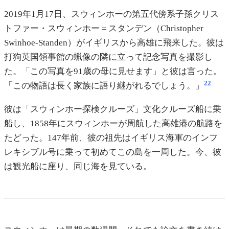
2019年1月17日、スウィンホーの第五代傍系子孫クリス
トファー・スウィンホー＝スタンデン（Christopher
Swinhoe-Standen）がイギリスから高雄に飛来した。彼は
打狗英国領事館の蝋像の隣に立って記念写真を撮影し
た。「この写真を91歳の母に見せます」と彼は言った。
22
「この物語は長く家族に語り継がれるでしょう。」
彼は「スウィンホー探検クルーズ」文化クルーズ船に乗
船し、1858年にスウィンホーが周航した高雄港の航路を
たどった。147年前、彼の祖先はイギリス海軍のインフ
レキシブル号に乗って初めてこの島を一周した。今、彼
は観光船に座り、同じ海を見ている。