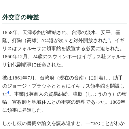
外交官の時差
1858年、天津条約が締結され、台湾の淡水、安平、基
3
隆、打狗（高雄）の4港が次々と対外開放された
。イギ
リスはフォルモサに領事館を設置する必要に迫られた。
1860年12月、24歳のスウィンホーはイギリス駐フォルモ
サ初代副領事に任命された。
彼は1861年7月、台湾府（現在の台南）に到着し、助手
のジョージ・ブラウネとともにイギリス領事館を開設し
4
た
。本業は英商人の貿易糾紛、樟脳（しょうのう）の密
輸、宣教師と地域住民との衝突の処理であった。1865年
に領事に昇進した。
しかし彼の書簡や論文を読み返すと、一つのことがわか