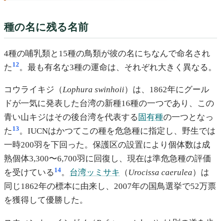
種の名に残る名前
4種の哺乳類と15種の鳥類が彼の名にちなんで命名され
12
た
。最も有名な3種の運命は、それぞれ大きく異なる。
コウライキジ（
Lophura swinhoii
）は、1862年にグール
ドが一気に発表した台湾の新種16種の一つであり、この
青い山キジはその後台湾を代表する
固有種
の一つとなっ
13
た
。IUCNはかつてこの種を危急種に指定し、野生では
一時200羽を下回った。保護区の設置により個体数は成
熟個体3,300〜6,700羽に回復し、現在は準危急種の評価
14
を受けている
。
台湾ッミサキ
（
Urocissa caerulea
）は
同じ1862年の標本に由来し、2007年の国鳥選挙で52万票
を獲得して優勝した。