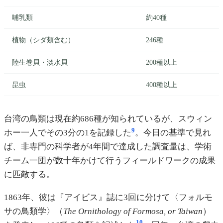
哺乳類
約40種
植物（シダ類含む）
246種
陸生巻貝・淡水貝
200種以上
昆虫
400種以上
台湾の鳥類は現在約686種が知られているが、スウィン
9
ホー一人でその3分の1を記録した
。今日の基準で見れ
ば、非専門の科学者が4年間で達成した調査量は、学術
チーム一団が数十年かけて行うフィールドワークの成果
に匹敵する。
1863年、彼は『アイビス』誌に3回に分けて〈フォルモ
サの鳥類学〉（
The Ornithology of Formosa, or Taiwan
）
10