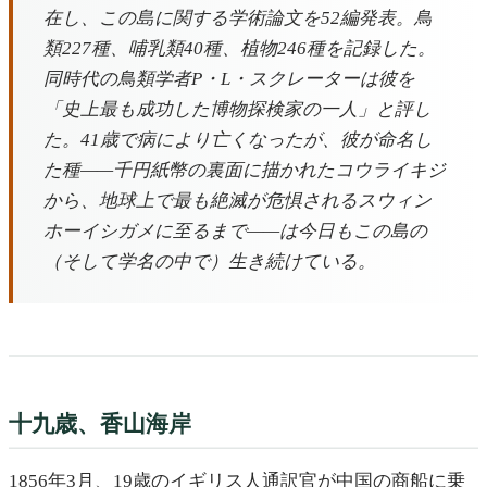
在し、この島に関する学術論文を52編発表。鳥
類227種、哺乳類40種、植物246種を記録した。
同時代の鳥類学者P・L・スクレーターは彼を
「史上最も成功した博物探検家の一人」と評し
た。41歳で病により亡くなったが、彼が命名し
た種——千円紙幣の裏面に描かれたコウライキジ
から、地球上で最も絶滅が危惧されるスウィン
ホーイシガメに至るまで——は今日もこの島の
（そして学名の中で）生き続けている。
十九歳、香山海岸
1856年3月、19歳のイギリス人通訳官が中国の商船に乗