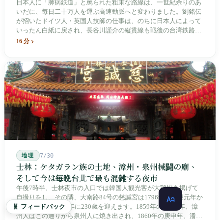
日本人に「肺病鉄道」と罵られた粗末な路線は、一世紀余りのあ
いだに、毎日二十万人を運ぶ高速動脈へと変わりました。劉銘伝
が招いたドイツ人・英国人技師の仕事は、のちに日本人によって
いったん白紙に戻され、長谷川謹介の縦貫線も戦後の台湾鉄路に
よって改名・改番されました。どの世代も前の世代の記録を脚注
16 分
へ押しやり、外国名はしだいに剥がれ落ちていきました。残った
のは台湾語の「黒頭仔」「火車仔」、莒光・自強・復興という政
治スローガン、そしてようやくプユマ・タロコの世代になって、
先住民族の地名が再びレールの上に敷き戻されたのです。
地理
7/30
士林：ケタガラン族の土地、漳州・泉州械闘の廟、
そして今は毎晩台北で最も混雑する夜市
午後7時半、士林夜市の入口では韓国人観光客が大鶏排を掲げて
自撮りをし、その隣、大南路84号の慈諴宮は1796年の嘉慶元年か
🧬 フィードバック
ら立ち続け、2026年に230歳を迎えます。1859年の咸豊9年、漳
州人はこの通りから泉州人に焼き出され、1860年の庚申年、潘永