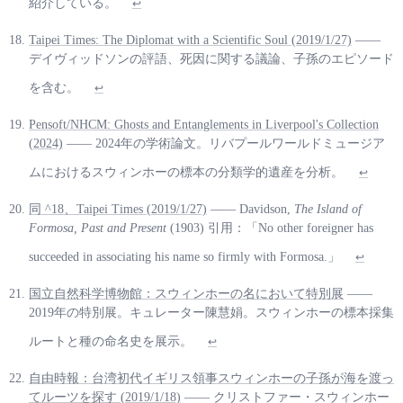
紹介している。
↩
Taipei Times: The Diplomat with a Scientific Soul (2019/1/27)
——
デイヴィッドソンの評語、死因に関する議論、子孫のエピソード
を含む。
↩
Pensoft/NHCM: Ghosts and Entanglements in Liverpool's Collection
(2024)
—— 2024年の学術論文。リバプールワールドミュージア
ムにおけるスウィンホーの標本の分類学的遺産を分析。
↩
同 ^18、Taipei Times (2019/1/27)
—— Davidson,
The Island of
Formosa, Past and Present
(1903) 引用：「No other foreigner has
succeeded in associating his name so firmly with Formosa.」
↩
国立自然科学博物館：スウィンホーの名において特別展
——
2019年の特別展。キュレーター陳慧娟。スウィンホーの標本採集
ルートと種の命名史を展示。
↩
自由時報：台湾初代イギリス領事スウィンホーの子孫が海を渡っ
てルーツを探す (2019/1/18)
—— クリストファー・スウィンホー