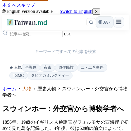
本文へスキップ
🌐 English version available →
Switch to English
✕
Taiwan
.md
☰
🌐
JA
▾
ESC
キーワードですべての記事を検索
半導体
夜市
原住民族
二・二八事件
🔥 人気
タピオカミルクティー
TSMC
ホーム
人物
歴史人物
スウィンホー：外交官から博物
学者へ
スウィンホー：外交官から博物学者へ
1856年、19歳のイギリス人通訳官がフォルモサの西海岸で初
めて見た鳥を記録した。4年後、彼は52編の論文によって、