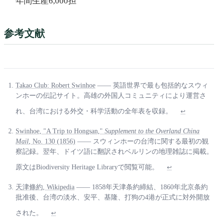
年間生産6,000担
参考文献
Takao Club: Robert Swinhoe
—— 英語世界で最も包括的なスウィ
ンホーの伝記サイト。高雄の外国人コミュニティにより運営さ
れ、台湾における外交・科学活動の全年表を収録。
↩
Swinhoe, "A Trip to Hongsan,"
Supplement to the Overland China
Mail
, No. 130 (1856)
—— スウィンホーの台湾に関する最初の観
察記録。翌年、ドイツ語に翻訳されベルリンの地理雑誌に掲載。
原文はBiodiversity Heritage Libraryで閲覧可能。
↩
天津條約, Wikipedia
—— 1858年天津条約締結、1860年北京条約
批准後、台湾の淡水、安平、基隆、打狗の4港が正式に対外開放
された。
↩