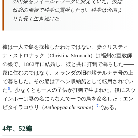
の出張をフィールドワークに変えていた。彼は
政府の俸禄で科学に貢献したが、科学は帝国よ
りも長く生き続けた。
彼は一人で島を探検したわけではない。妻クリスティ
ナ・ストロナック（Christina Stronach）は福州の宣教師
の娘で、1862年に結婚し、彼と共に打狗で暮らした——
家に住むのではなく、オランダの旧砲艦テルナテ号の上
で暮らした。その船はアヘン収納船として転用されてい
6
た
。少なくとも一人の子供が打狗で生まれた。後にスウ
ィンホーは妻の名にちなんで一つの鳥を命名した：エン
7
ビタイラコウリ（
Aethopyga christinae
）
である。
4年、52編