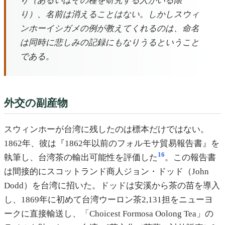
り（あるいはその種を研究する人がいる限
り）、名前は消えることはない。しかしスウィ
ンホーイシガメの例が教えてくれるのは、命名
は同時に悲しみの記録にもなりうるということ
である。
外交の副産物
スウィンホーが台湾に残したのは標本だけではない。
1862年、彼は『1862年以前のフォルモサ貿易報告書』を
16
執筆し、台湾茶の輸出可能性を評価した
。この報告書
は間接的にスコットランド商人ジョン・ドッド（John
Dodd）を台湾に招いた。ドッドは安溪から茶の苗を導入
し、1869年に初めて台湾ウーロン茶2,131担をニューヨ
ークに直接輸送し、「Choicest Formosa Oolong Tea」の