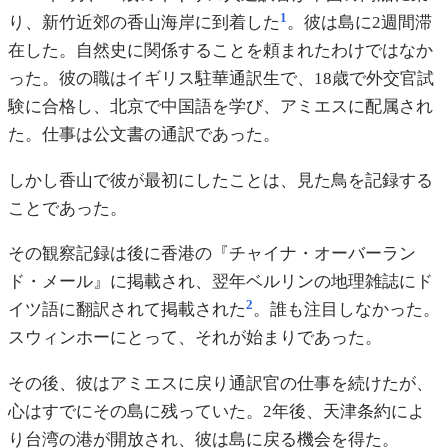
1
り、新竹近郊の香山海岸に到着した
。彼は島に2週間滞
在した。自然史に関係することを頼まれたわけではなか
った。彼の職はイギリス駐華通訳生で、18歳で外交官試
験に合格し、北京で中国語を学び、アミエスに配属され
た。仕事は公文書の通訳であった。
しかし香山で彼が最初にしたことは、見た鳥を記録する
ことであった。
その観察記録は後に香港の『チャイナ・オーバーラン
ド・メール』に掲載され、翌年ベルリンの地理雑誌にド
2
イツ語に翻訳されて掲載された
。誰も注目しなかった。
スウィンホーにとって、それが始まりであった。
その後、彼はアミエスに戻り通訳官の仕事を続けたが、
心はすでにその島に残っていた。2年後、天津条約によ
り台湾の港が開放され、彼は島に戻る機会を得た。