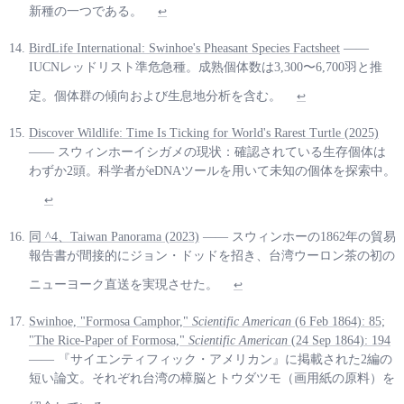
新種の一つである。
↩
BirdLife International: Swinhoe's Pheasant Species Factsheet
——
IUCNレッドリスト準危急種。成熟個体数は3,300〜6,700羽と推
定。個体群の傾向および生息地分析を含む。
↩
Discover Wildlife: Time Is Ticking for World's Rarest Turtle (2025)
—— スウィンホーイシガメの現状：確認されている生存個体は
わずか2頭。科学者がeDNAツールを用いて未知の個体を探索中。
↩
同 ^4、Taiwan Panorama (2023)
—— スウィンホーの1862年の貿易
報告書が間接的にジョン・ドッドを招き、台湾ウーロン茶の初の
ニューヨーク直送を実現させた。
↩
Swinhoe, "Formosa Camphor,"
Scientific American
(6 Feb 1864): 85;
"The Rice-Paper of Formosa,"
Scientific American
(24 Sep 1864): 194
—— 『サイエンティフィック・アメリカン』に掲載された2編の
短い論文。それぞれ台湾の樟脳とトウダツモ（画用紙の原料）を