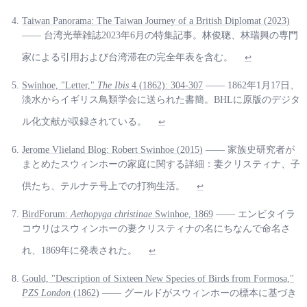
Taiwan Panorama: The Taiwan Journey of a British Diplomat (2023)
—— 台湾光華雑誌2023年6月の特集記事。林俊聰、林瑞興の専門
家による引用および台湾滞在の完全年表を含む。
↩
Swinhoe, "Letter,"
The Ibis
4 (1862): 304-307
—— 1862年1月17日、
淡水からイギリス鳥類学会に送られた書簡。BHLに原版のデジタ
ル化文献が収録されている。
↩
Jerome Vlieland Blog: Robert Swinhoe (2015)
—— 家族史研究者が
まとめたスウィンホーの家庭に関する詳細：妻クリスティナ、子
供たち、テルナテ号上での打狗生活。
↩
BirdForum:
Aethopyga christinae
Swinhoe, 1869
—— エンビタイラ
コウリはスウィンホーの妻クリスティナの名にちなんで命名さ
れ、1869年に発表された。
↩
Gould, "Description of Sixteen New Species of Birds from Formosa,"
PZS London
(1862)
—— グールドがスウィンホーの標本に基づき