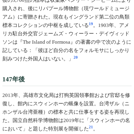
彼の3,700点の標本は収集家ヘンリー・シービームにより
購入され、後にリバプール博物館（現ワールドミュージ
アム）に寄贈された。現在もイングランド第二位の鳥類
19
標本コレクションの中枢を成している
。1903年、アメ
リカ駐台外交官ジェームズ・ウィーラー・デイヴィッド
ソンは『The Island of Formosa』の著書の中で次のように
記している：「彼ほど自分の名をフォルモサにしっかり
20
刻みつけた外国人はいない。」
147年後
2013年、高雄市文化局は打狗英国領事館および官邸を修
復し、館内にスウィンホーの蝋像を設置。台湾ザル（ニ
ホンザル台湾亜種）の標本と共に仕事をする姿を再現し
た。国立自然科学博物館は2019年に「スウィンホーの名
21
において」と題した特別展を開催した
。