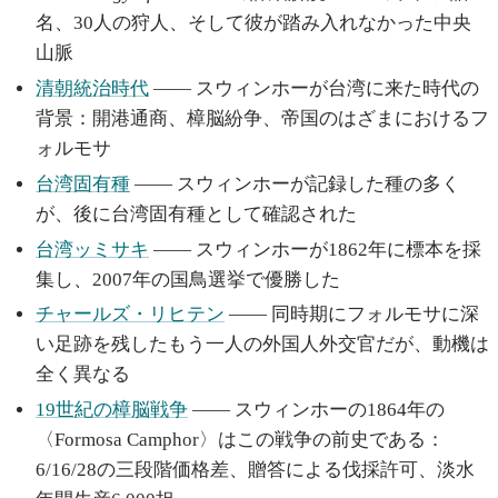
名、30人の狩人、そして彼が踏み入れなかった中央
山脈
清朝統治時代
—— スウィンホーが台湾に来た時代の
背景：開港通商、樟脳紛争、帝国のはざまにおけるフ
ォルモサ
台湾固有種
—— スウィンホーが記録した種の多く
が、後に台湾固有種として確認された
台湾ッミサキ
—— スウィンホーが1862年に標本を採
集し、2007年の国鳥選挙で優勝した
チャールズ・リヒテン
—— 同時期にフォルモサに深
い足跡を残したもう一人の外国人外交官だが、動機は
全く異なる
19世紀の樟脳戦争
—— スウィンホーの1864年の
〈Formosa Camphor〉はこの戦争の前史である：
6/16/28の三段階価格差、贈答による伐採許可、淡水