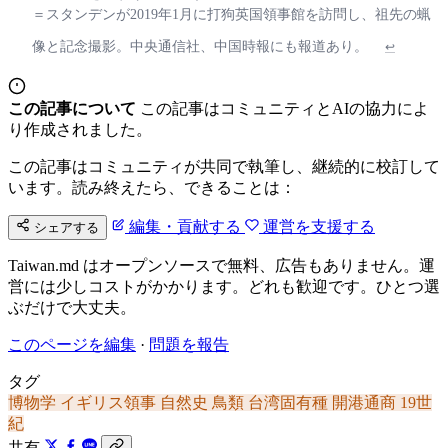
＝スタンデンが2019年1月に打狗英国領事館を訪問し、祖先の蝋
像と記念撮影。中央通信社、中国時報にも報道あり。
↩
この記事について
この記事はコミュニティとAIの協力によ
り作成されました。
この記事はコミュニティが共同で執筆し、継続的に校訂して
います。読み終えたら、できることは：
編集・貢献する
運営を支援する
シェアする
Taiwan.md はオープンソースで無料、広告もありません。運
営には少しコストがかかります。どれも歓迎です。ひとつ選
ぶだけで大丈夫。
このページを編集
·
問題を報告
タグ
博物学
イギリス領事
自然史
鳥類
台湾固有種
開港通商
19世
紀
共有