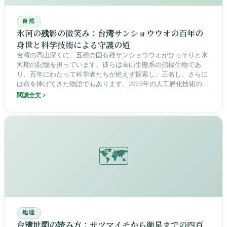
自然
氷河の残影の微笑み：台湾サンショウウオの百年の
身世と科学技術による守護の道
台湾の高山深くに、五種の固有種サンショウウオがひっそりと氷
河期の記憶を担っています。彼らは高山生態系の指標生物であ
り、百年にわたって科学者たちが絶えず探索し、正名し、さらに
は命を捧げてきた物語でもあります。2025年の人工孵化技術の突
破は、これらの「微笑む高山の精霊」に新たな希望をもたらしま
閱讀全文
した。
🗺️
地理
台湾地図の読み方：サツマイモから衛星までの四百