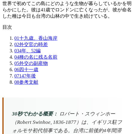
世界で初めてこの島にどのような生物が暮らしているかを明
らかにした。彼は41歳でロンドンに亡くなったが、彼が命名
した種は今日も台湾の山林の中で生き続けている。
目次
01
十九歳、香山海岸
02
外交官の時差
03
4年、52編
04
種の名に残る名前
05
外交の副産物
06
四十一歳
07
147年後
08
参考文献
30秒でわかる概要：
ロバート・スウィンホー
（Robert Swinhoe, 1836-1877）は、イギリス駐フ
ォルモサ初代領事である。台湾に前後約4年間滞