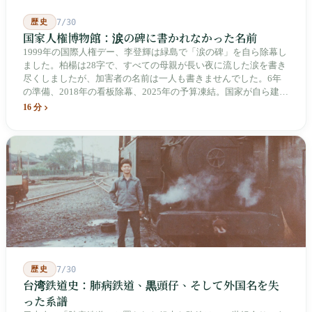
歴史
7/30
国家人権博物館：涙の碑に書かれなかった名前
1999年の国際人権デー、李登輝は緑島で「涙の碑」を自ら除幕し
ました。柏楊は28字で、すべての母親が長い夜に流した涙を書き
尽くしましたが、加害者の名前は一人も書きませんでした。6年
の準備、2018年の看板除幕、2025年の予算凍結。国家が自ら建
て、自らが行ったことを記念する博物館です。しかし解厳から39
16 分
年、一人の加害者も司法裁判を受けていません。
歴史
7/30
台湾鉄道史：肺病鉄道、黒頭仔、そして外国名を失
った系譜