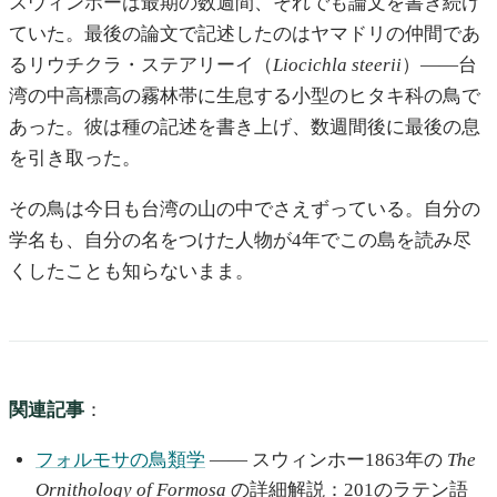
スウィンホーは最期の数週間、それでも論文を書き続け
ていた。最後の論文で記述したのはヤマドリの仲間であ
るリウチクラ・ステアリーイ（
Liocichla steerii
）——台
湾の中高標高の霧林帯に生息する小型のヒタキ科の鳥で
あった。彼は種の記述を書き上げ、数週間後に最後の息
を引き取った。
その鳥は今日も台湾の山の中でさえずっている。自分の
学名も、自分の名をつけた人物が4年でこの島を読み尽
くしたことも知らないまま。
関連記事
：
フォルモサの鳥類学
—— スウィンホー1863年の
The
Ornithology of Formosa
の詳細解説：201のラテン語