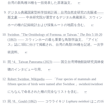
台湾の新鳥種16種を一括発表した原著論文。
↩
デジタル典藏国家型科学技術計画：台湾自然史研究の先駆者——
斯文豪
—— 中央研究院が運営するデジタル典藏展示。スウィン
ホーの種の記録統計および採集ルートの地図を含む。
↩
Swinhoe, "The Ornithology of Formosa, or Taiwan,"
The Ibis
5:18-20
(1863)
—— スウィンホーの最も重要な鳥類学論文。『アイビ
ス』誌に3回に分けて掲載され、台湾の鳥類186種を記述。一次学
術資料。
↩
同 ^4、Taiwan Panorama (2023)
—— 国立台湾博物館副研究員林俊
聰のインタビュー引用。
↩
Robert Swinhoe, Wikipedia
—— 「Four species of mammals and
fifteen species of birds were named after Swinhoe.」swinhoii/swinhoei
にちなんで命名された種の完全なリストを含む。
↩
同 ^8、Gould (1862)
—— コウライキジ
Lophura swinhoii
はこの16