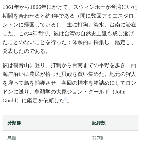
1861年から1866年にかけて、スウィンホーが台湾にいた
期間を合わせると約4年である（間に数回アミエスやロ
ンドンに帰国している）。主に打狗、淡水、台南に滞在
した。この4年間で、彼は台湾の自然史上誰も成し遂げ
たことのないことを行った：体系的に採集し、鑑定し、
発表したのである。
彼は観音山に登り、打狗から台南までの平野を歩き、西
海岸沿いに農民が拾った貝殻を買い集めた。地元の狩人
を雇って鳥を捕獲させ、各回の標本を箱詰めにしてロン
ドンに送り、鳥類学の大家ジョン・グールド（John
8
Gould）に鑑定を依頼した
。
分類群
記録数
鳥類
227種