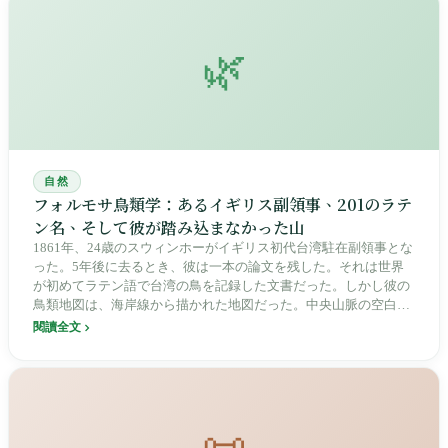
🌿
自然
フォルモサ鳥類学：あるイギリス副領事、201のラテ
ン名、そして彼が踏み込まなかった山
1861年、24歳のスウィンホーがイギリス初代台湾駐在副領事とな
った。5年後に去るとき、彼は一本の論文を残した。それは世界
が初めてラテン語で台湾の鳥を記録した文書だった。しかし彼の
鳥類地図は、海岸線から描かれた地図だった。中央山脈の空白の
中で、原住民たちはすでに自分たちの言語でその鳥を千年以上呼
閱讀全文
び続けていた。