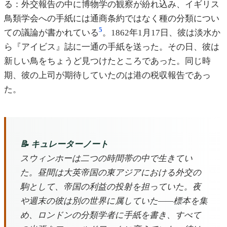
る：外交報告の中に博物学の観察が紛れ込み、イギリス
鳥類学会への手紙には通商条約ではなく種の分類につい
5
ての議論が書かれている
。1862年1月17日、彼は淡水か
ら『アイビス』誌に一通の手紙を送った。その日、彼は
新しい鳥をちょうど見つけたところであった。同じ時
期、彼の上司が期待していたのは港の税収報告であっ
た。
📝 キュレーターノート
スウィンホーは二つの時間帯の中で生きてい
た。昼間は大英帝国の東アジアにおける外交の
駒として、帝国の利益の投射を担っていた。夜
や週末の彼は別の世界に属していた——標本を集
め、ロンドンの分類学者に手紙を書き、すべて