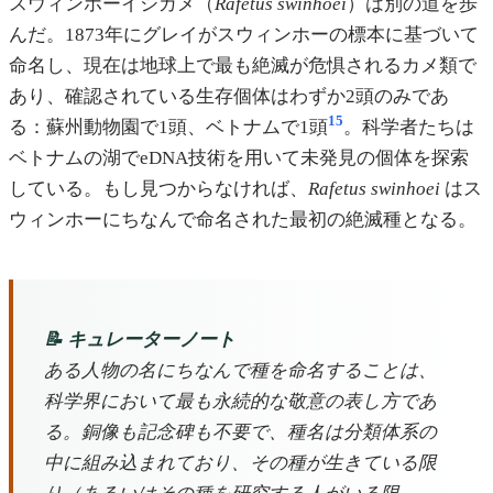
スウィンホーイシガメ（
Rafetus swinhoei
）は別の道を歩
んだ。1873年にグレイがスウィンホーの標本に基づいて
命名し、現在は地球上で最も絶滅が危惧されるカメ類で
あり、確認されている生存個体はわずか2頭のみであ
15
る：蘇州動物園で1頭、ベトナムで1頭
。科学者たちは
ベトナムの湖でeDNA技術を用いて未発見の個体を探索
している。もし見つからなければ、
Rafetus swinhoei
はス
ウィンホーにちなんで命名された最初の絶滅種となる。
📝 キュレーターノート
ある人物の名にちなんで種を命名することは、
科学界において最も永続的な敬意の表し方であ
る。銅像も記念碑も不要で、種名は分類体系の
中に組み込まれており、その種が生きている限