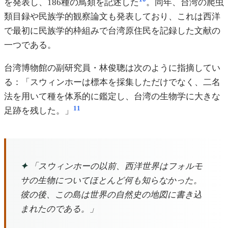
を発表し、186種の鳥類を記述した
。同年、台湾の爬虫
類目録や民族学的観察論文も発表しており、これは西洋
で最初に民族学的枠組みで台湾原住民を記録した文献の
一つである。
台湾博物館の副研究員・林俊聰は次のように指摘してい
る：「スウィンホーは標本を採集しただけでなく、二名
法を用いて種を体系的に鑑定し、台湾の生物学に大きな
11
足跡を残した。」
✦
「スウィンホーの以前、西洋世界はフォルモ
サの生物についてほとんど何も知らなかった。
彼の後、この島は世界の自然史の地図に書き込
まれたのである。」