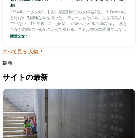
年
1554年、一人のポルトガル製図師が八枚の羊皮紙に「I. Fremosa」
と呼ばれる曖昧な島を描いた。彼は一度もその島に足を踏み入れ
ていない。470年後、Google Mapsに表示される台湾の形は、あな
たがどの国にいるかによって変わる。これは技術の問題ではな
く、政治の問題である。
閱讀全文
すべて見る 人物
最新
サイトの最新