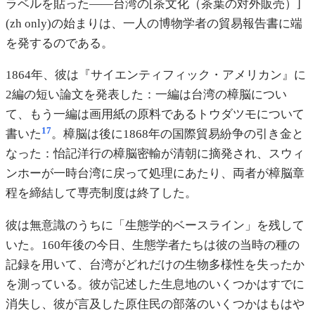
ラベルを貼った——台湾の[茶文化（茶葉の対外販売）]
(zh only)の始まりは、一人の博物学者の貿易報告書に端
を発するのである。
1864年、彼は『サイエンティフィック・アメリカン』に
2編の短い論文を発表した：一編は台湾の樟脳につい
て、もう一編は画用紙の原料であるトウダツモについて
17
書いた
。樟脳は後に1868年の国際貿易紛争の引き金と
なった：怡記洋行の樟脳密輸が清朝に摘発され、スウィ
ンホーが一時台湾に戻って処理にあたり、両者が樟脳章
程を締結して専売制度は終了した。
彼は無意識のうちに「生態学的ベースライン」を残して
いた。160年後の今日、生態学者たちは彼の当時の種の
記録を用いて、台湾がどれだけの生物多様性を失ったか
を測っている。彼が記述した生息地のいくつかはすでに
消失し、彼が言及した原住民の部落のいくつかはもはや