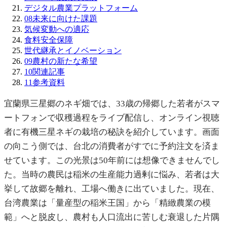
デジタル農業プラットフォーム
08
未来に向けた課題
気候変動への適応
食料安全保障
世代継承とイノベーション
09
農村の新たな希望
10
関連記事
11
参考資料
宜蘭県三星郷のネギ畑では、33歳の帰郷した若者がスマ
ートフォンで収穫過程をライブ配信し、オンライン視聴
者に有機三星ネギの栽培の秘訣を紹介しています。画面
の向こう側では、台北の消費者がすでに予約注文を済ま
せています。この光景は50年前には想像できませんでし
た。当時の農民は稲米の生産能力過剰に悩み、若者は大
挙して故郷を離れ、工場へ働きに出ていました。現在、
台湾農業は「量産型の稲米王国」から「精緻農業の模
範」へと脱皮し、農村も人口流出に苦しむ衰退した片隅