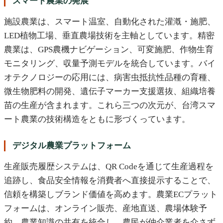
スマート農業の発展
施設農業は、スマート温室、自動化された灌漑・施肥、
LED植物工場、垂直農場技術を主軸としています。精密
農業は、GPS農機ナビゲーション、可変施肥、作物生育
モニタリング、収量予測モデルを統合しています。バイ
オテクノロジーの応用には、病害虫抵抗性品種の育種、
微生物肥料の開発、遺伝子マーカー支援選抜、組織培養
苗の生産が含まれます。これら三つの次元が、台湾スマ
ート農業の技術構造をともに形づくっています。
デジタル農業プラットフォーム
生産販売履歴システムは、QR Codeを通じて生産過程を
追跡し、食品安全情報を消費者へ直接提示することで、
信頼を構築しブランド価値を高めます。農業ECプラット
フォームは、オンライン販売、産地直送、農場体験予
約、農業知識の共有を統合し、農民が仲介業者を介さず