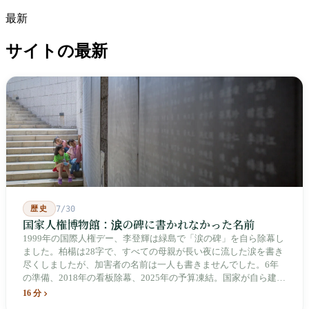
最新
サイトの最新
歴史
7/30
国家人権博物館：涙の碑に書かれなかった名前
1999年の国際人権デー、李登輝は緑島で「涙の碑」を自ら除幕し
ました。柏楊は28字で、すべての母親が長い夜に流した涙を書き
尽くしましたが、加害者の名前は一人も書きませんでした。6年
の準備、2018年の看板除幕、2025年の予算凍結。国家が自ら建
て、自らが行ったことを記念する博物館です。しかし解厳から39
16 分
年、一人の加害者も司法裁判を受けていません。