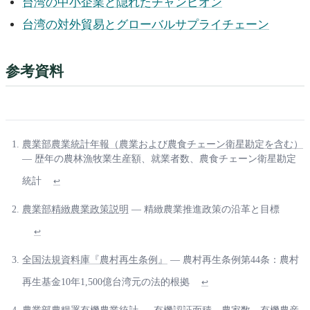
台湾の中小企業と隠れたチャンピオン
台湾の対外貿易とグローバルサプライチェーン
参考資料
農業部農業統計年報（農業および農食チェーン衛星勘定を含む）
— 歴年の農林漁牧業生産額、就業者数、農食チェーン衛星勘定
統計
↩
農業部精緻農業政策説明
— 精緻農業推進政策の沿革と目標
↩
全国法規資料庫『農村再生条例』
— 農村再生条例第44条：農村
再生基金10年1,500億台湾元の法的根拠
↩