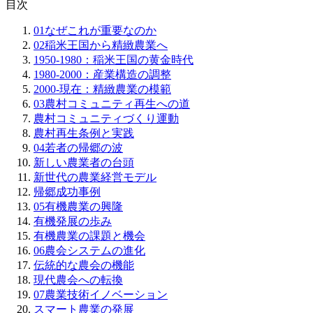
目次
01
なぜこれが重要なのか
02
稲米王国から精緻農業へ
1950-1980：稲米王国の黄金時代
1980-2000：産業構造の調整
2000-現在：精緻農業の模範
03
農村コミュニティ再生への道
農村コミュニティづくり運動
農村再生条例と実践
04
若者の帰郷の波
新しい農業者の台頭
新世代の農業経営モデル
帰郷成功事例
05
有機農業の興隆
有機発展の歩み
有機農業の課題と機会
06
農会システムの進化
伝統的な農会の機能
現代農会への転換
07
農業技術イノベーション
スマート農業の発展