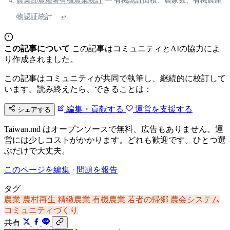
農業部農糧署有機農業統計
— 有機認証面積、農家数、有機農産
物認証統計
↩
この記事について
この記事はコミュニティとAIの協力によ
り作成されました。
この記事はコミュニティが共同で執筆し、継続的に校訂して
います。読み終えたら、できることは：
編集・貢献する
運営を支援する
シェアする
Taiwan.md はオープンソースで無料、広告もありません。運
営には少しコストがかかります。どれも歓迎です。ひとつ選
ぶだけで大丈夫。
このページを編集
·
問題を報告
タグ
農業
農村再生
精緻農業
有機農業
若者の帰郷
農会システム
コミュニティづくり
共有