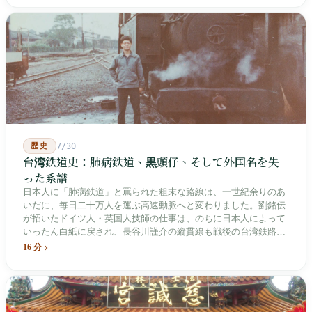
歴史
7/30
台湾鉄道史：肺病鉄道、黒頭仔、そして外国名を失
った系譜
日本人に「肺病鉄道」と罵られた粗末な路線は、一世紀余りのあ
いだに、毎日二十万人を運ぶ高速動脈へと変わりました。劉銘伝
が招いたドイツ人・英国人技師の仕事は、のちに日本人によって
いったん白紙に戻され、長谷川謹介の縦貫線も戦後の台湾鉄路に
よって改名・改番されました。どの世代も前の世代の記録を脚注
16 分
へ押しやり、外国名はしだいに剥がれ落ちていきました。残った
のは台湾語の「黒頭仔」「火車仔」、莒光・自強・復興という政
治スローガン、そしてようやくプユマ・タロコの世代になって、
先住民族の地名が再びレールの上に敷き戻されたのです。