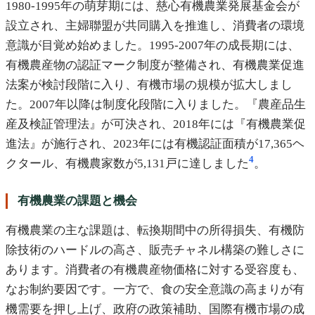
1980-1995年の萌芽期には、慈心有機農業発展基金会が
設立され、主婦聯盟が共同購入を推進し、消費者の環境
意識が目覚め始めました。1995-2007年の成長期には、
有機農産物の認証マーク制度が整備され、有機農業促進
法案が検討段階に入り、有機市場の規模が拡大しまし
た。2007年以降は制度化段階に入りました。『農産品生
産及検証管理法』が可決され、2018年には『有機農業促
進法』が施行され、2023年には有機認証面積が17,365ヘ
4
クタール、有機農家数が5,131戸に達しました
。
有機農業の課題と機会
有機農業の主な課題は、転換期間中の所得損失、有機防
除技術のハードルの高さ、販売チャネル構築の難しさに
あります。消費者の有機農産物価格に対する受容度も、
なお制約要因です。一方で、食の安全意識の高まりが有
機需要を押し上げ、政府の政策補助、国際有機市場の成