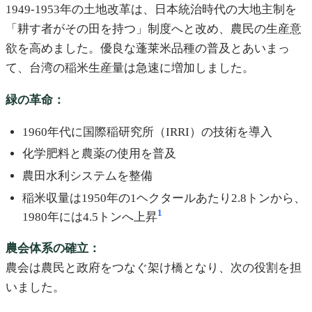
1949-1953年の土地改革は、日本統治時代の大地主制を
「耕す者がその田を持つ」制度へと改め、農民の生産意
欲を高めました。優良な蓬莱米品種の普及とあいまっ
て、台湾の稲米生産量は急速に増加しました。
緑の革命：
1960年代に国際稲研究所（IRRI）の技術を導入
化学肥料と農薬の使用を普及
農田水利システムを整備
稲米収量は1950年の1ヘクタールあたり2.8トンから、
1
1980年には4.5トンへ上昇
農会体系の確立：
農会は農民と政府をつなぐ架け橋となり、次の役割を担
いました。