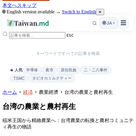
本文へスキップ
🌐 English version available →
Switch to English
✕
Taiwan
.md
☰
🌐
JA
▾
ESC
キーワードですべての記事を検索
半導体
夜市
原住民族
二・二八事件
🔥 人気
タピオカミルクティー
TSMC
ホーム
経済
農業經濟
台湾の農業と農村再生
台湾の農業と農村再生
稲米王国から精緻農業へ：台湾農業の転換と農村コミュニテ
ィ再生の物語