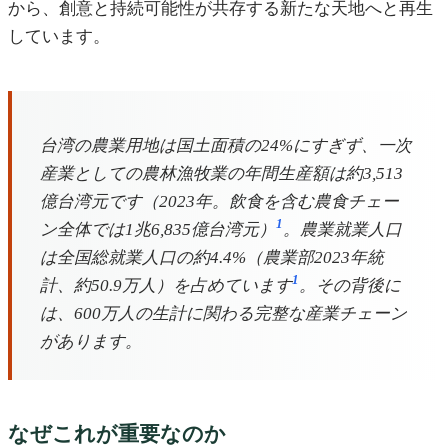
から、創意と持続可能性が共存する新たな天地へと再生
しています。
台湾の農業用地は国土面積の24%にすぎず、一次
産業としての農林漁牧業の年間生産額は約3,513
億台湾元です（2023年。飲食を含む農食チェー
1
ン全体では1兆6,835億台湾元）
。農業就業人口
は全国総就業人口の約4.4%（農業部2023年統
1
計、約50.9万人）を占めています
。その背後に
は、600万人の生計に関わる完整な産業チェーン
があります。
なぜこれが重要なのか