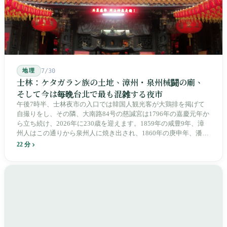
地理
7/30
士林：ケタガラン族の土地、漳州・泉州械闘の廟、
そして今は毎晩台北で最も混雑する夜市
午後7時半、士林夜市の入口では韓国人観光客が大鶏排を掲げて
自撮りをし、その隣、大南路84号の慈諴宮は1796年の嘉慶元年か
ら立ち続け、2026年に230歳を迎えます。1859年の咸豊9年、漳
州人はこの通りから泉州人に焼き出され、1860年の庚申年、潘永
清は下樹林に大東路・大南路・大西路・大北路という四本の整然
22 分
とした街路を引き、廟をその真ん中に置きました。1909年、日本
人は廟の向かいに市場を建て、1955年には陽明戯院が文林路に落
成し、1992年に豪大大鶏排が台中で発明され、1999年に士林へ進
出しました。2002年に戦後増築された屋根付き部分が撤去され、
2011年に新市場が開業し、地下フード街は朝から晩まで二交代で
人が入れ替わります。廟はいまも元の場所にありますが、その足
元では毎日二つの都市が交代で現れます。