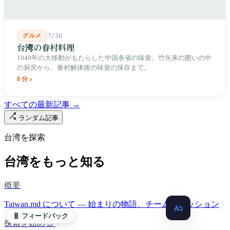
グルメ
7/30
台湾の眷村料理
1949年の大移動がもたらした中国各省の味覚。竹矢来の囲いの中
の厨房から、眷村解体後の味覚の保存まで。
8 分
すべての最新記事 →
ランダム記事
台湾を探索
台湾をもっと知る
概要
Taiwan.md について — 始まりの物語、チーム、ミッション
🧬 フィードバック
探索を始める