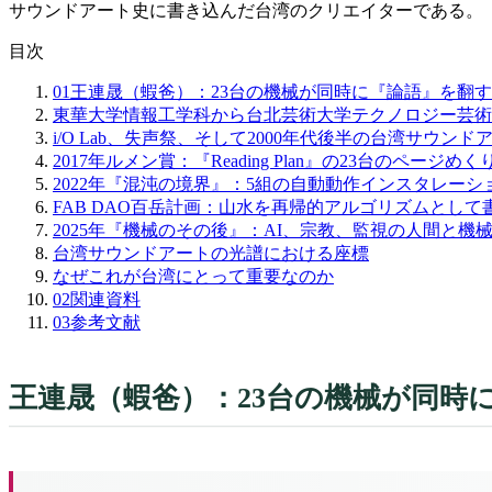
サウンドアート史に書き込んだ台湾のクリエイターである。
目次
01
王連晟（蝦爸）：23台の機械が同時に『論語』を翻
東華大学情報工学科から台北芸術大学テクノロジー芸術
i/O Lab、失声祭、そして2000年代後半の台湾サウンド
2017年ルメン賞：『Reading Plan』の23台のページめ
2022年『混沌の境界』：5組の自動動作インスタレーシ
FAB DAO百岳計画：山水を再帰的アルゴリズムとして
2025年『機械のその後』：AI、宗教、監視の人間と機
台湾サウンドアートの光譜における座標
なぜこれが台湾にとって重要なのか
02
関連資料
03
参考文献
王連晟（蝦爸）：23台の機械が同