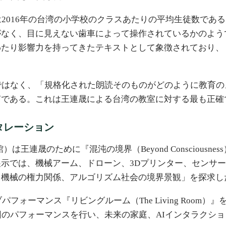
は2016年の台湾の小学校のクラスあたりの平均生徒数であ
がなく、目に見えない歯車によって操作されているかのよう
わたり影響力を持ってきたテキストとして象徴されており、
ではなく、「規格化された朗読そのものがどのように教育
声である。これは王連晟による台湾の教室に対する最も正確
タレーション
）は王連晟のために『混沌の境界（Beyond Consciousn
示では、機械アーム、ドローン、3Dプリンター、センサー
と機械の権力関係、アルゴリズム社会の境界景観」を探求し
フォーマンス『リビングルーム（The Living Roo
回のパフォーマンスを行い、未来の家庭、AIインタラクシ