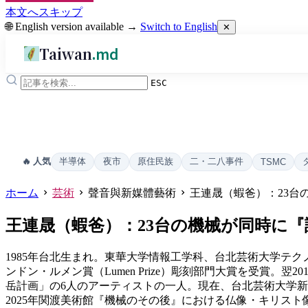
本文へスキップ
🌐 English version available →
Switch to English
✕
Taiwan
.md
ESC
半導体
夜市
原住民族
二・二八事件
🔥 人気
TSMC
ホーム
芸術
聲音與新媒體藝術
王連晟（蝦爸）：23
王連晟（蝦爸）：23台の機械が同時に
1985年台北生まれ。東華大学情報工学科、台北芸術大学テクノロ
ンドン・ルメン賞（Lumen Prize）彫刻部門大賞を受賞。翌2
岳計画」の6人のアーティストの一人。現在、台北芸術大学新
2025年関渡美術館『機械のその後』における仏像・キリス