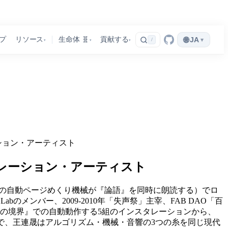
🌐
プ
リソース
生命体 🧬
貢献する
JA
▾
/
▾
▾
▾
ション・アーティスト
レーション・アーティスト
（23台の自動ページめくり機械が『論語』を同時に朗読する）でロ
bのメンバー、2009-2010年「失声祭」主宰、FAB DAO「百
沌の境界』での自動動作する5組のインスタレーションから、
まで、王連晟はアルゴリズム・機械・音響の3つの糸を同じ現代