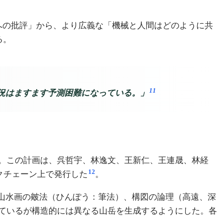
問題への批評」から、より広義な「機械と人間はどのように共
る。
11
況はますます予測困難になっている。」
開始を発表した。この計画は、呉哲宇、林逸文、王新仁、王連晟、林経
12
ックチェーン上で発行した
。
山水画の皴法（ひんぽう：筆法）、構図の論理（高遠、深
ているが構造的には異なる山岳を生成するようにした。各