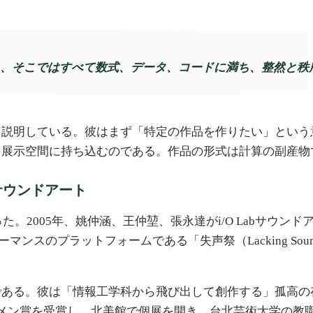
、そこではすべて数式、データ、コードに満ち、整然と秩
を説明している。彼はまず「特定の作品を作りたい」という
を展示空間に持ち込むのである。作品の形式は計算の副産物
湾サウンドアート
た。2005年、姚仲涵、王仲堃、張永達がi/O Labサウ
ンスのプラットフォームである「失声祭（Lacking Sound Fe
である。彼は「情報工学科から飛び出して創作する」孤高の
ン賞を受賞し、北美館で個展を開き、台北芸術大学の教職に就