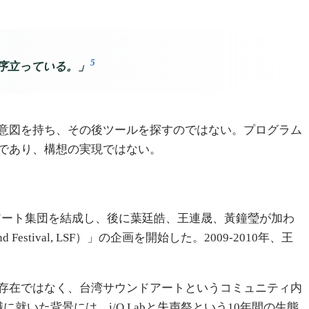
5
序立っている。」
意図を持ち、その後ツールを探すのではない。プログラム
であり、構想の実現ではない。
ンドアート集団を結成し、後に葉廷皓、王連晟、黃鐘瑩が加わ
stival, LSF）」の企画を開始した。2009-2010年、王
存在ではなく、台湾サウンドアートというコミュニティ内
いた背景には、i/O Labと失声祭という10年間の生態