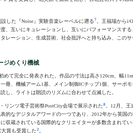
7
設した『Noise』実験音楽レーベルに遡る
。王福瑞からi/
密度、互いにキュレーションし、互いにパフォーマンスする
スタレーション、生成芸術、社会批評へと持ち込み、このサ
のページめくり機械
ターで初めて完全に発表された。作品の寸法は高さ120cm、幅11m
冊、機械アーム1基、メイン制御ICチップ1個、サーボモ
朗読し、ライトは朗読のリズムに合わせて点滅した。
8
リア・リンツ電子芸術祭PostCity会場で展示された
。12月、王
デジタルアワードの一つであり、2012年から英国の芸術評論
ンに収蔵されている国際的なクリエイターが多数含まれてい
2
賞大賞も受賞した
。