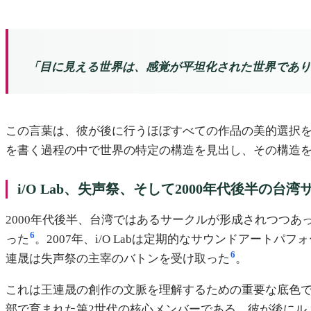
「目に見える世界は、感覚が平坦化された世界であり
この言葉は、彼が後に行うほぼすべての作品の美的選択
を書く過程の中で世界の特定の構造を見出し、その構造
i/O Lab、失声祭、そして2000年代後半の台
2000年代後半、台湾ではあるサークルが形成されつつあっ
6
った
。2007年、i/O Labは定期的なサウンドアートパフォーマ
6
連晟は失声祭の主宰のバトンを受け取った
。
これは王連晟の創作の文脈を理解するための重要な底色
部で育まれた第2世代の核心メンバーである。彼が後にルメ