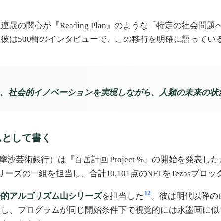
の関心が『Reading Plan』のような「特定の社会
彼は500輯のインタビューで、この移行を明確に語ってい
、社会的イノベーションを実現しながら、人類の未来の状
ムとして書く
nk DAO、福爾摩沙芸術銀行）は『百岳計画 Project %』の
ズの一組を担当し、合計10,101点のNFTをTezosブロ
12
帰的アルゴリズム山シリーズ
を担当した
。彼は明代以降の
換し、プログラムが同じ開始条件下で視覚的には水墨画に似