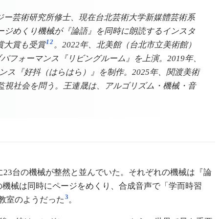
クノロジー芸術研究所修士、現在台北芸術大学新媒體芸術系
の自動ページめくり機械が『論語』を同時に朗読するインスタ
1
2
術賞大賞も受賞
。2022年、北美館（台北市立美術館）
パフォーマンス『リビングルーム』を上演。2019年、
ンス『好抖（はらはら）』を制作。2025年、関渡美術
監視社会を問う。王連晟は、アルゴリズム・機械・音
る展示室に23台の機械が整然と並んでいた。それぞれの機械は『論
台の機械は同時にページをめくり、合成音声で「学而時習
3
教室のようだった
。