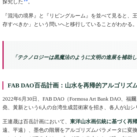
10
探究した
。
『混沌の境界』と『リビングルーム』を並べて見ると、王連晟
存すべきか」という問いへと移行していることがわかる。
「テクノロジーは黒魔法のように文明の進展を補助し
FAB DAO百岳計画：山水を再帰的アルゴリズ
2022年6月30日、FAB DAO（Formosa Art Ba
堯、黃新という6人の台湾生成芸術家を招き、各人が山シリー
王連晟は百岳計画において、
東洋山水画伝統に基づく再
遠、平遠）、墨色の階層をアルゴリズムパラメータに変