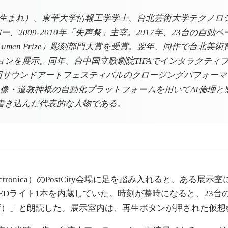
1985年台北生まれ）、東華大学情報工学学士、台北芸術大学テ
バー、2009-2010年「失声祭」主宰。2017年、23台
（Lumen Prize）彫刻部門大賞を受賞。翌年、同作で台北美
ンを展示。同年、台中国立歌劇院TIFAでインタラクティブ
1回サウンドアートフェスティバルのクロージングパフォーマ
像・道教神祇の自動化プラットフォームを用いてAI倫理と
書き込んだ代表的な人物である。
ectronica）のPostCity会場に足を踏み入れると、あ
LEDライト1本を内蔵していた。時刻が整時になると、23
ず）」と朗読した。展示室内は、再生ボタンが押された仮想