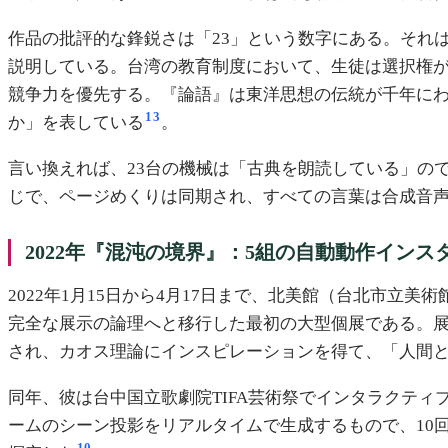
作品の批評的な鋒鋭さは「23」という数字にある。それ
説明している。台湾の教育制度において、生徒は選択権
競争力を優先する。『論語』は東洋思想の伝統が千年に
1
3
か」を表している
。
言い換えれば、23台の機械は「古典を朗読している」の
じで、ページめくりは同期され、すべての言葉は合成音
2022年『混沌の境界』：5組の自動動作インス
2022年1月15日から4月17日まで、北美館（台北市立美術館
完全な展示の論理へと移行した最初の大型個展である。展
され、カオス理論にインスピレーションを得て、「人間
同年、彼は台中国立歌劇院TIFA芸術祭でインタラクティブパ
ームのシーン投影をリアルタイムで生成するもので、10