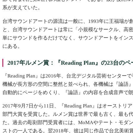
系が支えていた。
台湾サウンドアートの源流は一般に、1993年に王福瑞が創
と、台湾サウンドアートは常に「小規模なサークル、高
単にサウンドを作るだけでなく、サウンドアートをイン
にある。
2017年ルメン賞：『Reading Plan』の23台
『Reading Plan』は2016年、台北デジタル芸術セン
機械が長方形の空間に整然と並べられ、各機械は『論語』一
自動的にページをめくり、『論語』の内容を合成音声で
2017年9月7日から11日、『Reading Plan』はオースト
部門大賞を受賞した。ルメン賞は世界で最も古く、最も代表的な
た。過去の彫刻部門受賞者には、MoMAやテート・モダ
ストの一人である。翌2018年、彼は同じ作品で台北美術