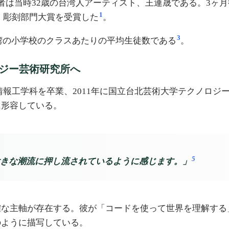
。作者は当時32歳の台湾人アーティスト、王連晟である。3ヶ月後、
1
ze）彫刻部門大賞を受賞した
。
3
台湾の小学校のクラスあたりの平均生徒数である
。
ジー芸術研究所へ
学情報工学科を卒業、2011年に国立台北芸術大学テクノロ
に形容している。
5
きな潮流に押し流されているように感じます。」
確な主軸が存在する。彼が「コードを使って世界を理解する
のように描写している。