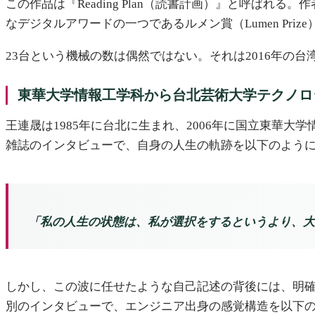
この作品は『Reading Plan（読書計画）』と呼ばれる
なデジタルアワードの一つであるルメン賞（Lumen Pri
23台という機械の数は偶然ではない。それは2016年の
東華大学情報工学科から台北芸術大学テクノロ
王連晟は1985年に台北に生まれ、2006年に国立東華大
雑誌のインタビューで、自身の人生の軌跡を以下のよう
「私の人生の状態は、私が選択をするというより、大
しかし、この波に任せたような自己記述の背後には、明
別のインタビューで、エンジニア出身の感覚構造を以下