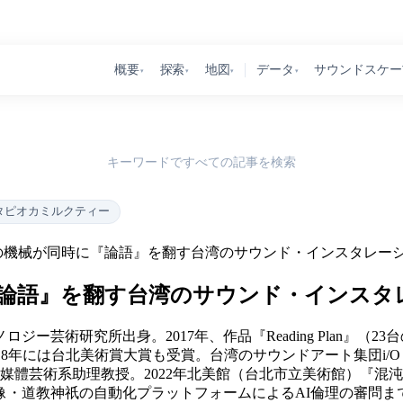
概要
探索
地図
データ
サウンドスケー
▾
▾
▾
▾
キーワードですべての記事を検索
タピオカミルクティー
台の機械が同時に『論語』を翻す台湾のサウンド・インスタレー
『論語』を翻す台湾のサウンド・インスタ
ジー芸術研究所出身。2017年、作品『Reading Plan』
018年には台北美術賞大賞も受賞。台湾のサウンドアート集団i/O La
媒體芸術系助理教授。2022年北美館（台北市立美術館）『混
ト像・道教神祇の自動化プラットフォームによるAI倫理の審問