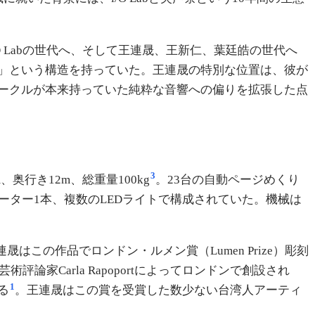
O Labの世代へ、そして王連晟、王新仁、葉廷皓の世代へ
」という構造を持っていた。王連晟の特別な位置は、彼が
ークルが本来持っていた純粋な音響への偏りを拡張した点
3
、奥行き12m、総重量100kg
。23台の自動ページめくり
ーター1本、複数のLEDライトで構成されていた。機械は
連晟はこの作品でロンドン・ルメン賞（Lumen Prize）彫刻
家Carla Rapoportによってロンドンで創設され
1
る
。王連晟はこの賞を受賞した数少ない台湾人アーティ