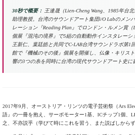
30秒で概要：
王連晟（Lien-Cheng Wang、
助理教授。台湾のサウンドアート集団i/O Labのメン
レーション『Reading Plan』でロンドン・ルメン賞
個展『混沌の境界』で5組の自動動作インスタレーショ
王新仁、葉廷皓と共同でC-LAB台湾サウンドラボ第
館で『機械のその後』個展を開催し、仏像・キリスト
響の3つの糸を同時に台湾の現代サウンドアート史に
2017年9月、オーストリア・リンツの電子芸術祭（Ars El
語』の一冊を抱え、サーボモーター1基、ICチップ1個、
之、不亦説乎（学びて時にこれを習う、また説ばしから