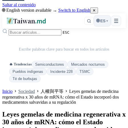
Saltar al contenido
🌐 English version available →
Switch to English
✕
Taiwan
.md
☰
🌐
ES
▾
ESC
Escribe palabras clave para buscar en todos los artículos
🔥 Tendencias
Semiconductores
Mercados nocturnos
Pueblos indígenas
Incidente 228
TSMC
Té de burbujas
Inicio
Sociedad
人權與平等
Leyes gemelas de medicina
regenerativa x 30 años de mRNA: cómo el Estado incorporó dos
medicamentos salvavidas a su regulación
Leyes gemelas de medicina regenerativa x
30 años de mRNA: cómo el Estado