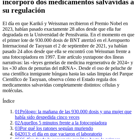
incorporó dos medicamentos salvavidas a
su regulación
El día en que Karikó y Weissman recibieron el Premio Nobel en
2023, habían pasado exactamente 28 años desde que ella fue
degradada en la Universidad de Pensilvania. En el momento en que
el primer lote de 930.000 dosis de BNT aterrizó en el Aeropuerto
Internacional de Taoyuan el 2 de septiembre de 2021, ya habían
pasado 24 años desde que ella se encontró con Weissman frente a
una fotocopiadora en 1997. Este artículo yuxtapone dos líneas
narrativas: las «leyes gemelas de medicina regenerativa de 2024» y
los «30 años de penurias del mRNA». Desde el oso de peluche de
una científica inmigrante húngara hasta las salas limpias del Parque
Científico de Taoyuan, observa cómo el Estado regula dos
medicamentos salvavidas completamente distintos: células y
moléculas.
Índice
01
Prólogo: la mañana de las 930.000 dosis y una mujer que
había sido despedida cinco veces
02
Aquellos 5 minutos frente a la fotocopiadora
03
Por qué los ratones seguían muriendo
04
2013: el día en que vaciaron el laboratorio