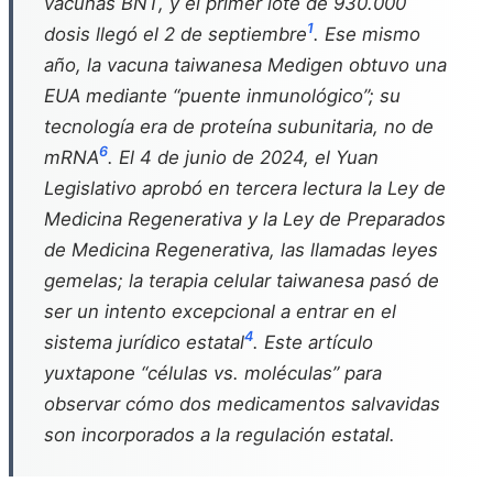
vacunas BNT, y el primer lote de 930.000
1
dosis llegó el 2 de septiembre
. Ese mismo
año, la vacuna taiwanesa Medigen obtuvo una
EUA mediante “puente inmunológico”; su
tecnología era de proteína subunitaria, no de
6
mRNA
. El 4 de junio de 2024, el Yuan
Legislativo aprobó en tercera lectura la Ley de
Medicina Regenerativa y la Ley de Preparados
de Medicina Regenerativa, las llamadas leyes
gemelas; la terapia celular taiwanesa pasó de
ser un intento excepcional a entrar en el
4
sistema jurídico estatal
. Este artículo
yuxtapone “células vs. moléculas” para
observar cómo dos medicamentos salvavidas
son incorporados a la regulación estatal.