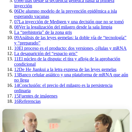
05
66 días desde la secuencia genética hasta la primera
inyección
06
De alumno modelo de la prevención epidémica a isla
esperando vacunas
07
La inyección de Medigen y una decisión que no se tomó
08
Ver la legalización del milagro desde la sala limpia
La “prehistoria” de la zona gris
09
Análisis de las leyes gemelas: la doble vía de “tecnología”
y “preparado”
10
El proceso es el producto: dos versiones, células y mRNA
La desaparición del “espacio gris”
11
El núcleo de la disputa: el tira y afloja de la aprobación
condicional
12
De He Jiankui a la letra expresa de las leyes gemelas
13
Banco celular asiático y una plataforma de mRNA que aún
no llega
14
Conclusión: el precio del milagro es la persistencia
ordinaria
15
Fuentes de imágenes
16
Referencias