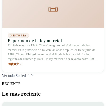
📜
HISTORIA
El periodo de la ley marcial
El 19 de mayo de 1949, Chen Cheng promulgó el decreto de ley
marcial en la provincia de Taiwán. 38 años después, el 15 de julio de
1987, Chiang Ching-kuo anunció el fin de la ley marcial. En las
regiones de Kinmen y Matsu, la ley marcial no se levantó hasta 1992.
Durante estos cinco años, ¿qué fue lo que vivieron?
閱讀全文
Ver todo Sociedad
RECIENTE
Lo más reciente