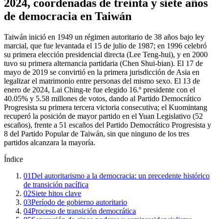
2024, coordenadas de treinta y siete años
de democracia en Taiwán
Taiwán inició en 1949 un régimen autoritario de 38 años bajo ley
marcial, que fue levantada el 15 de julio de 1987; en 1996 celebró
su primera elección presidencial directa (Lee Teng-hui), y en 2000
tuvo su primera alternancia partidaria (Chen Shui-bian). El 17 de
mayo de 2019 se convirtió en la primera jurisdicción de Asia en
legalizar el matrimonio entre personas del mismo sexo. El 13 de
enero de 2024, Lai Ching-te fue elegido 16.º presidente con el
40.05% y 5.58 millones de votos, dando al Partido Democrático
Progresista su primera tercera victoria consecutiva; el Kuomintang
recuperó la posición de mayor partido en el Yuan Legislativo (52
escaños), frente a 51 escaños del Partido Democrático Progresista y
8 del Partido Popular de Taiwán, sin que ninguno de los tres
partidos alcanzara la mayoría.
Índice
01
Del autoritarismo a la democracia: un precedente histórico
de transición pacífica
02
Siete hitos clave
03
Período de gobierno autoritario
04
Proceso de transición democrática