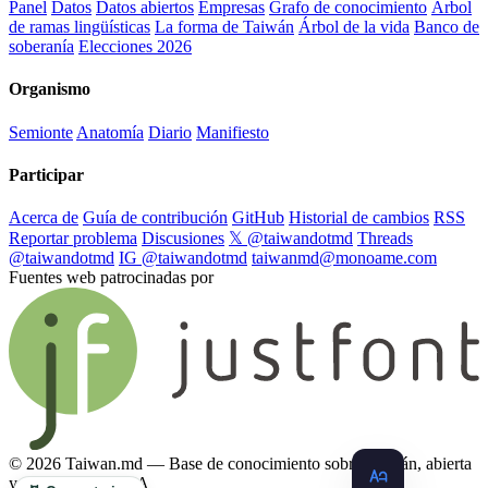
Panel
Datos
Datos abiertos
Empresas
Grafo de conocimiento
Árbol
de ramas lingüísticas
La forma de Taiwán
Árbol de la vida
Banco de
soberanía
Elecciones 2026
Organismo
Semionte
Anatomía
Diario
Manifiesto
Participar
Acerca de
Guía de contribución
GitHub
Historial de cambios
RSS
Reportar problema
Discusiones
𝕏 @taiwandotmd
Threads
@taiwandotmd
IG @taiwandotmd
taiwanmd@monoame.com
Fuentes web patrocinadas por
© 2026 Taiwan.md — Base de conocimiento sobre Taiwán, abierta
y compatible con IA