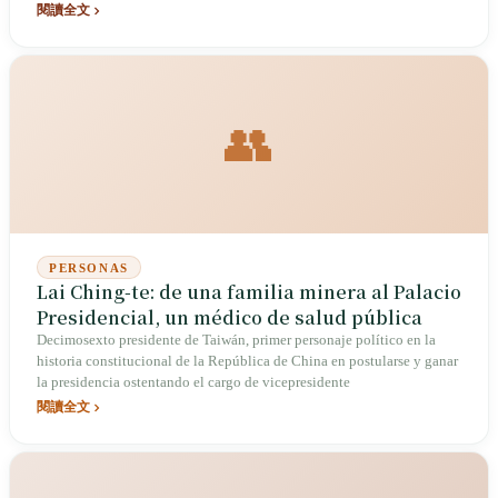
elige a los líderes, sino que se cimenta la confianza social.
閱讀全文
👥
PERSONAS
Lai Ching-te: de una familia minera al Palacio
Presidencial, un médico de salud pública
Decimosexto presidente de Taiwán, primer personaje político en la
historia constitucional de la República de China en postularse y ganar
la presidencia ostentando el cargo de vicepresidente
閱讀全文