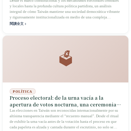
Desde el marco constitucional y los mecanismos electorales centrales
y locales hasta la profunda cultura política partidista, un análisis
integral de cómo Taiwán mantiene una sociedad democrática vibrante
y rigurosamente institucionalizada en medio de una compleja
geopolítica.
閱讀全文
🗳️
POLÍTICA
Proceso electoral: de la urna vacía a la
apertura de votos nocturna, una ceremonia
democrática de participación nacional
Las elecciones en Taiwán son reconocidas internacionalmente por su
altísima transparencia mediante el “recuento manual”. Desde el ritual
de exhibir la urna vacía antes de la votación hasta el proceso en que
cada papeleta es alzada y cantada durante el escrutinio, no solo se