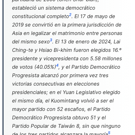
estableció un sistema democrático
2
constitucional completo
. El 17 de mayo de
2019 se convirtió en la primera jurisdicción de
Asia en legalizar el matrimonio entre personas
3
del mismo sexo
. El 13 de enero de 2024, Lai
Ching-te y Hsiao Bi-khim fueron elegidos 16.º
presidente y vicepresidenta con 5.58 millones
4
de votos (40.05%)
, y el Partido Democrático
Progresista alcanzó por primera vez tres
victorias consecutivas en elecciones
presidenciales; en el Yuan Legislativo elegido
el mismo día, el Kuomintang volvió a ser el
mayor partido con 52 escaños, el Partido
Democrático Progresista obtuvo 51 y el
Partido Popular de Taiwán 8, sin que ninguno
5
de los tres partidos alcanzara la mayoría
.