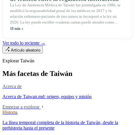
el mercado
La Ley de Asistencia Médica de Taiwán fue promulgada en 1986, se
modificó la responsabilidad penal de los médicos en 2017 y la
relación enfermero-paciente de tres turnos se incorporó a la ley en
2026. La ley puede escribir «cuántas camas puede atender como
máximo una enfermera», pero no puede escribir «si existe esa
18 min
enfermera»: de las 320.000 licencias de enfermería, solo quedan
190.000 manos en la clínica. Esta no es la Ley de Seguro Médico, ni la
Ver todo lo reciente →
Ley de Médicos, es la ley raíz sobre cómo existe la institución del
Artículo aleatorio
«hospital» en Taiwán, y la tensión sin resolver durante cuarenta años
entre la utilidad pública de la asistencia médica y los mecanismos de
Explorar Taiwán
mercado.
Más facetas de Taiwán
Acerca de
Acerca de Taiwan.md: origen, equipo y misión
Empezar a explorar
Historia
La línea temporal completa de la historia de Taiwán, desde la
prehistoria hasta el presente