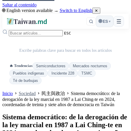
Saltar al contenido
🌐 English version available →
Switch to English
✕
Taiwan
.md
☰
🌐
ES
▾
ESC
Escribe palabras clave para buscar en todos los artículos
🔥 Tendencias
Semiconductores
Mercados nocturnos
Pueblos indígenas
Incidente 228
TSMC
Té de burbujas
Inicio
Sociedad
民主與政治
Sistema democrático: de la
derogación de la ley marcial en 1987 a Lai Ching-te en 2024,
coordenadas de treinta y siete años de democracia en Taiwán
Sistema democrático: de la derogación de
la ley marcial en 1987 a Lai Ching-te en