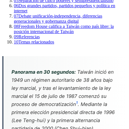
05
Separación de cinco poderes y semipresidencialismo
06
Dos grandes partidos, partidos pequeños y política en
internet
07
Debate unificación-independencia, diferencias
generacionales y gobernanza digital
08
Freedom House califica a Taiwán como país libre: la
posición internacional de Taiwán
09
Referencias
10
Temas relacionados
Panorama en 30 segundos:
Taiwán inició en
1949 un régimen autoritario de 38 años bajo
ley marcial, y tras el levantamiento de la ley
marcial el 15 de julio de 1987 comenzó su
1
proceso de democratización
. Mediante la
primera elección presidencial directa de 1996
(Lee Teng-hui) y la primera alternancia
partidaria de 2000 (Chen Shui-bian),