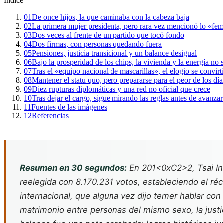
Índice
01
De once hijos, la que caminaba con la cabeza baja
02
La primera mujer presidenta, pero rara vez mencionó lo «fe
03
Dos veces al frente de un partido que tocó fondo
04
Dos firmas, con personas quedando fuera
05
Pensiones, justicia transicional y un balance desigual
06
Bajo la prosperidad de los chips, la vivienda y la energía no 
07
Tras el «equipo nacional de mascarillas», el elogio se convirt
08
Mantener el statu quo, pero prepararse para el peor de los día
09
Diez rupturas diplomáticas y una red no oficial que crece
10
Tras dejar el cargo, sigue mirando las reglas antes de avanzar
11
Fuentes de las imágenes
12
Referencias
Resumen en 30 segundos:
En 201<0xC2>2, Tsai Ing
reelegida con 8.170.231 votos, estableciendo el réc
internacional, que alguna vez dijo temer hablar con
matrimonio entre personas del mismo sexo, la justic