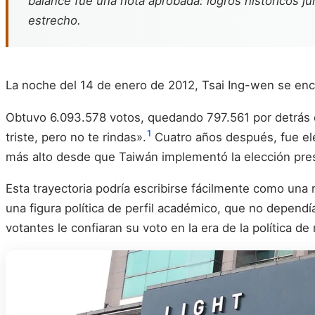
balance fue una nota aprobada: logros históricos jun
estrecho.
La noche del 14 de enero de 2012, Tsai Ing-wen se enco
Obtuvo 6.093.578 votos, quedando 797.561 por detrás d
1
triste, pero no te rindas».
Cuatro años después, fue ele
más alto desde que Taiwán implementó la elección presi
Esta trayectoria podría escribirse fácilmente como un
una figura política de perfil académico, que no depend
votantes le confiaran su voto en la era de la política d