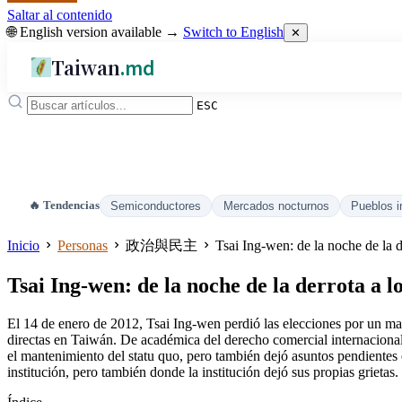
Saltar al contenido
🌐 English version available →
Switch to English
✕
Taiwan
.md
ESC
🔥 Tendencias
Semiconductores
Mercados nocturnos
Pueblos i
Inicio
Personas
政治與民主
Tsai Ing-wen: de la noche de la d
Tsai Ing-wen: de la noche de la derrota a l
El 14 de enero de 2012, Tsai Ing-wen perdió las elecciones por un marg
directas en Taiwán. De académica del derecho comercial internacional a
el mantenimiento del statu quo, pero también dejó asuntos pendientes e
institución, pero también donde la institución dejó sus propias grietas.