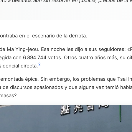
to a desafíos aún sin resolver en justicia, precios de la
ntraba en el escenario de la derrota.
e Ma Ying-jeou. Esa noche les dijo a sus seguidores: «P
gida con 6.894.744 votos. Otros cuatro años más, su cif
2
dencial directa.
a remontada épica. Sin embargo, los problemas que Tsai
ía de discursos apasionados y que alguna vez temió habla
e masas?