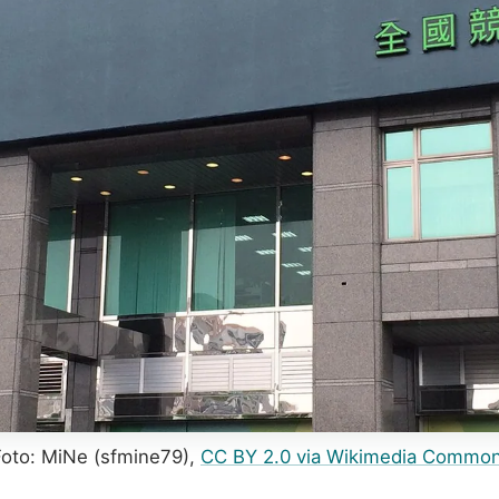
Foto: MiNe (sfmine79),
CC BY 2.0 via Wikimedia Commo