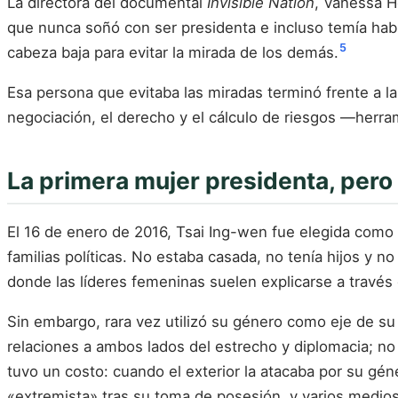
La directora del documental
Invisible Nation
, Vanessa H
que nunca soñó con ser presidenta e incluso temía habl
5
cabeza baja para evitar la mirada de los demás.
Esa persona que evitaba las miradas terminó frente a las
negociación, el derecho y el cálculo de riesgos —herram
La primera mujer presidenta, pero
El 16 de enero de 2016, Tsai Ing-wen fue elegida como
familias políticas. No estaba casada, no tenía hijos y no
donde las líderes femeninas suelen explicarse a través 
Sin embargo, rara vez utilizó su género como eje de su 
relaciones a ambos lados del estrecho y diplomacia; no 
tuvo un costo: cuando el exterior la atacaba por su gén
«extremista» tras su toma de posesión, y varios medios i