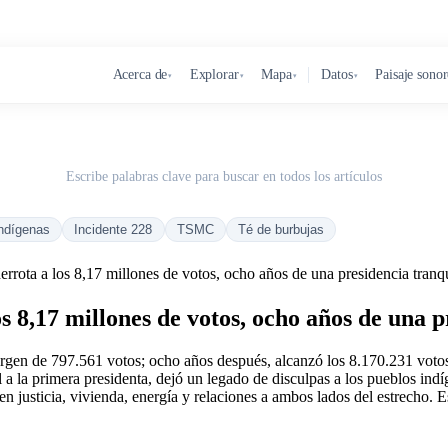
Acerca de
Explorar
Mapa
Datos
Paisaje sono
▾
▾
▾
▾
Escribe palabras clave para buscar en todos los artículos
ndígenas
Incidente 228
TSMC
Té de burbujas
errota a los 8,17 millones de votos, ocho años de una presidencia tranq
os 8,17 millones de votos, ocho años de una 
en de 797.561 votos; ocho años después, alcanzó los 8.170.231 votos, la
 la primera presidenta, dejó un legado de disculpas a los pueblos indíg
n justicia, vivienda, energía y relaciones a ambos lados del estrecho. E