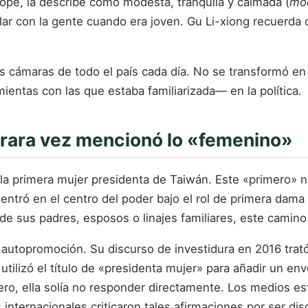
ope, la describe como modesta, tranquila y calmada (
mod
ar con la gente cuando era joven. Gu Li-xiong recuerda 
 cámaras de todo el país cada día. No se transformó en ot
ientas con las que estaba familiarizada— en la política.
 rara vez mencionó lo «femenino»
 la primera mujer presidenta de Taiwán. Este «primero» 
 entró en el centro del poder bajo el rol de primera dama 
de sus padres, esposos o linajes familiares, este camino
autopromoción. Su discurso de investidura en 2016 trató 
utilizó el título de «presidenta mujer» para añadir un e
ero, ella solía no responder directamente. Los medios est
nternacionales criticaron tales afirmaciones por ser disc