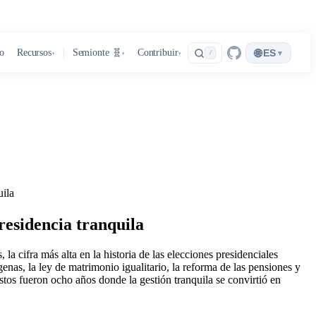
🌐
ro
Recursos
Semionte 🧬
Contribuir
ES
▾
/
▾
▾
▾
uila
presidencia tranquila
 cifra más alta en la historia de las elecciones presidenciales
enas, la ley de matrimonio igualitario, la reforma de las pensiones y
stos fueron ocho años donde la gestión tranquila se convirtió en