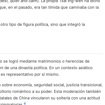
est, quiet and calm
). La propia Tsai Ing-wen ha dicho
que, en el pasado, era tan tímida que caminaba con la
ro tipo de figura política, sino que integró la
no se logró mediante matrimonios o herencias de
ni de una dinastía política. En un contexto asiático
 es representativo por sí mismo.
sobre economía, seguridad social, justicia transicional,
nvoltorio romántico a su poder. Esta moderación también
atales de China vincularon su soltería con una actitud
6
riminatorias.