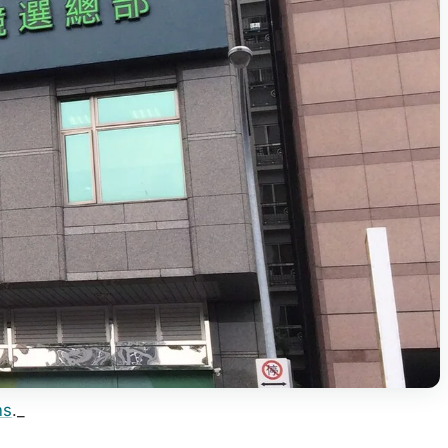
ns
._