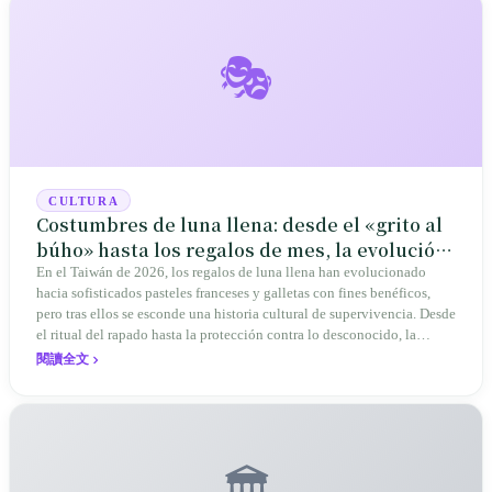
🎭
CULTURA
Costumbres de luna llena: desde el «grito al
búho» hasta los regalos de mes, la evolución
centenaria de la cultura de crianza en
En el Taiwán de 2026, los regalos de luna llena han evolucionado
hacia sofisticados pasteles franceses y galletas con fines benéficos,
Taiwán
pero tras ellos se esconde una historia cultural de supervivencia. Desde
el ritual del rapado hasta la protección contra lo desconocido, la
cultura de crianza ha pasado de un enfoque familiar a uno social.
閱讀全文