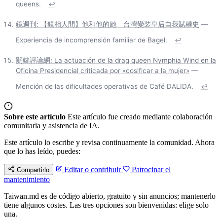
queens.
↩
鏡週刊: 【鏡相人間】他和他的她 台灣變裝皇后自我賦權史
—
Experiencia de incomprensión familiar de Bagel.
↩
關鍵評論網: La actuación de la drag queen Nymphia Wind en la
Oficina Presidencial criticada por «cosificar a la mujer»
—
Mención de las dificultades operativas de Café DALIDA.
↩
Sobre este artículo
Este artículo fue creado mediante colaboración
comunitaria y asistencia de IA.
Este artículo lo escribe y revisa continuamente la comunidad. Ahora
que lo has leído, puedes:
Editar o contribuir
Patrocinar el
Compartirlo
mantenimiento
Taiwan.md es de código abierto, gratuito y sin anuncios; mantenerlo
tiene algunos costes. Las tres opciones son bienvenidas: elige solo
una.