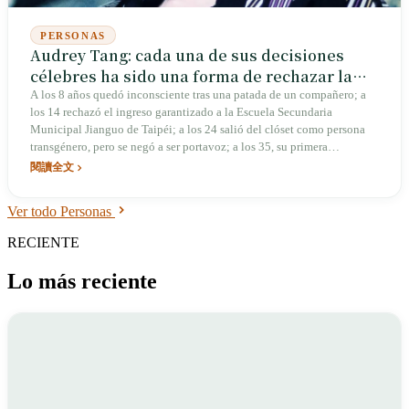
PERSONAS
Audrey Tang: cada una de sus decisiones
célebres ha sido una forma de rechazar la
etiqueta de «genio»
A los 8 años quedó inconsciente tras una patada de un compañero; a
los 14 rechazó el ingreso garantizado a la Escuela Secundaria
Municipal Jianguo de Taipéi; a los 24 salió del clóset como persona
transgénero, pero se negó a ser portavoz; a los 35, su primera
condición para entrar al gabinete fue «no tener oficina». El 2 de
閱讀全文
diciembre de 2025 recibió el Right Livelihood Award en Estocolmo;
en el escenario no habló de «yo», sino de «nosotros».
Ver todo Personas
RECIENTE
Lo más reciente