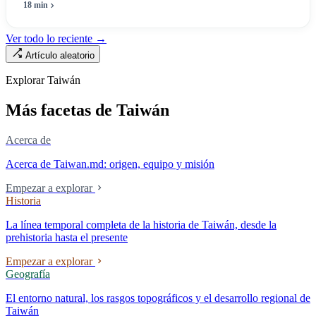
máximo una enfermera», pero no puede escribir «si existe esa
18 min
enfermera»: de las 320.000 licencias de enfermería, solo quedan
190.000 manos en la clínica. Esta no es la Ley de Seguro Médico, ni la
Ver todo lo reciente →
Ley de Médicos, es la ley raíz sobre cómo existe la institución del
Artículo aleatorio
«hospital» en Taiwán, y la tensión sin resolver durante cuarenta años
entre la utilidad pública de la asistencia médica y los mecanismos de
Explorar Taiwán
mercado.
Más facetas de Taiwán
Acerca de
Acerca de Taiwan.md: origen, equipo y misión
Empezar a explorar
Historia
La línea temporal completa de la historia de Taiwán, desde la
prehistoria hasta el presente
Empezar a explorar
Geografía
El entorno natural, los rasgos topográficos y el desarrollo regional de
Taiwán