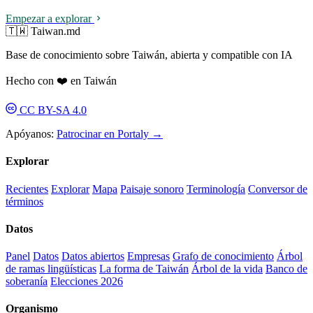
Empezar a explorar
🇹🇼 Taiwan.md
Base de conocimiento sobre Taiwán, abierta y compatible con IA
Hecho con ❤️ en Taiwán
CC BY-SA 4.0
Apóyanos:
Patrocinar en Portaly →
Explorar
Recientes
Explorar
Mapa
Paisaje sonoro
Terminología
Conversor de
términos
Datos
Panel
Datos
Datos abiertos
Empresas
Grafo de conocimiento
Árbol
de ramas lingüísticas
La forma de Taiwán
Árbol de la vida
Banco de
soberanía
Elecciones 2026
Organismo