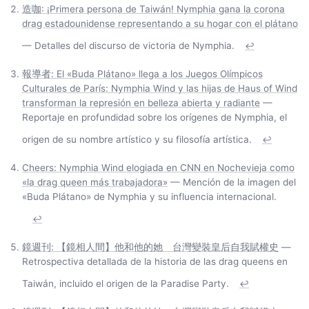
造咖: ¡Primera persona de Taiwán! Nymphia gana la corona
drag estadounidense representando a su hogar con el plátano
— Detalles del discurso de victoria de Nymphia.
↩
報導者: El «Buda Plátano» llega a los Juegos Olímpicos
Culturales de París: Nymphia Wind y las hijas de Haus of Wind
transforman la represión en belleza abierta y radiante
—
Reportaje en profundidad sobre los orígenes de Nymphia, el
origen de su nombre artístico y su filosofía artística.
↩
Cheers: Nymphia Wind elogiada en CNN en Nochevieja como
«la drag queen más trabajadora»
— Mención de la imagen del
«Buda Plátano» de Nymphia y su influencia internacional.
↩
鏡週刊: 【鏡相人間】他和他的她 台灣變裝皇后自我賦權史
—
Retrospectiva detallada de la historia de las drag queens en
Taiwán, incluido el origen de la Paradise Party.
↩