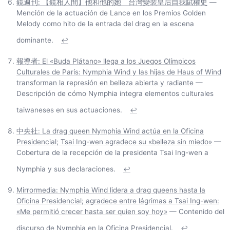
鏡週刊: 【鏡相人間】他和他的她 台灣變裝皇后自我賦權史
—
Mención de la actuación de Lance en los Premios Golden
Melody como hito de la entrada del drag en la escena
dominante.
↩
報導者: El «Buda Plátano» llega a los Juegos Olímpicos
Culturales de París: Nymphia Wind y las hijas de Haus of Wind
transforman la represión en belleza abierta y radiante
—
Descripción de cómo Nymphia integra elementos culturales
taiwaneses en sus actuaciones.
↩
中央社: La drag queen Nymphia Wind actúa en la Oficina
Presidencial; Tsai Ing-wen agradece su «belleza sin miedo»
—
Cobertura de la recepción de la presidenta Tsai Ing-wen a
Nymphia y sus declaraciones.
↩
Mirrormedia: Nymphia Wind lidera a drag queens hasta la
Oficina Presidencial; agradece entre lágrimas a Tsai Ing-wen:
«Me permitió crecer hasta ser quien soy hoy»
— Contenido del
discurso de Nymphia en la Oficina Presidencial.
↩