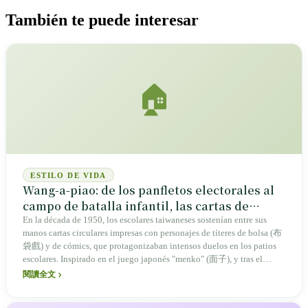
También te puede interesar
🏠
ESTILO DE VIDA
Wang-a-piao: de los panfletos electorales al
campo de batalla infantil, las cartas de
combate de la memoria taiwanesa
En la década de 1950, los escolares taiwaneses sostenían entre sus
manos cartas circulares impresas con personajes de títeres de bolsa (布
袋戲) y de cómics, que protagonizaban intensos duelos en los patios
escolares. Inspirado en el juego japonés "menko" (面子), y tras el
cambio de material impulsado por el auge de la industria del plástico,
閱讀全文
el wang-a-piao alberga la memoria colectiva de varias generaciones y
refleja la transformación sociocultural de Taiwán.