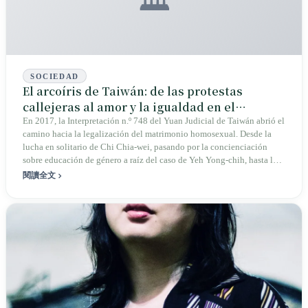
🏛️
SOCIEDAD
El arcoíris de Taiwán: de las protestas
callejeras al amor y la igualdad en el
"Planeta Weimeng"
En 2017, la Interpretación n.º 748 del Yuan Judicial de Taiwán abrió el
camino hacia la legalización del matrimonio homosexual. Desde la
lucha en solitario de Chi Chia-wei, pasando por la concienciación
sobre educación de género a raíz del caso de Yeh Yong-chih, hasta la
dulzura cotidiana de "Weimeng", ¿cómo ha escrito la comunidad
閱讀全文
LGBTQ+ de Taiwán un nuevo capítulo de igualdad en Asia con amor
y resiliencia?