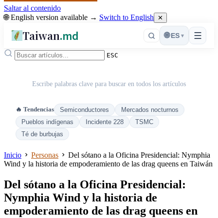
Saltar al contenido
🌐 English version available →
Switch to English
✕
Taiwan
.md
☰
🌐
ES
▾
ESC
Escribe palabras clave para buscar en todos los artículos
🔥 Tendencias
Semiconductores
Mercados nocturnos
Pueblos indígenas
Incidente 228
TSMC
Té de burbujas
Inicio
Personas
Del sótano a la Oficina Presidencial: Nymphia
Wind y la historia de empoderamiento de las drag queens en Taiwán
Del sótano a la Oficina Presidencial:
Nymphia Wind y la historia de
empoderamiento de las drag queens en