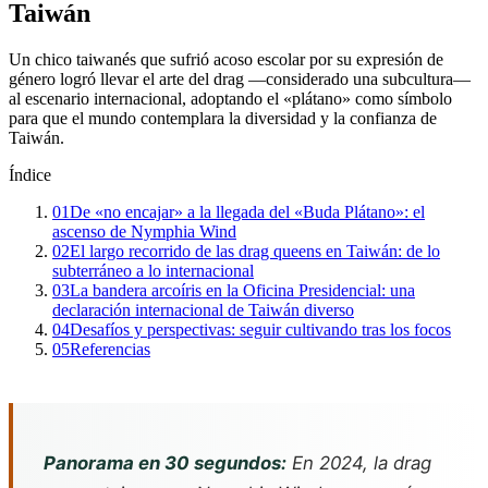
Taiwán
Un chico taiwanés que sufrió acoso escolar por su expresión de
género logró llevar el arte del drag —considerado una subcultura—
al escenario internacional, adoptando el «plátano» como símbolo
para que el mundo contemplara la diversidad y la confianza de
Taiwán.
Índice
01
De «no encajar» a la llegada del «Buda Plátano»: el
ascenso de Nymphia Wind
02
El largo recorrido de las drag queens en Taiwán: de lo
subterráneo a lo internacional
03
La bandera arcoíris en la Oficina Presidencial: una
declaración internacional de Taiwán diverso
04
Desafíos y perspectivas: seguir cultivando tras los focos
05
Referencias
Panorama en 30 segundos:
En 2024, la drag