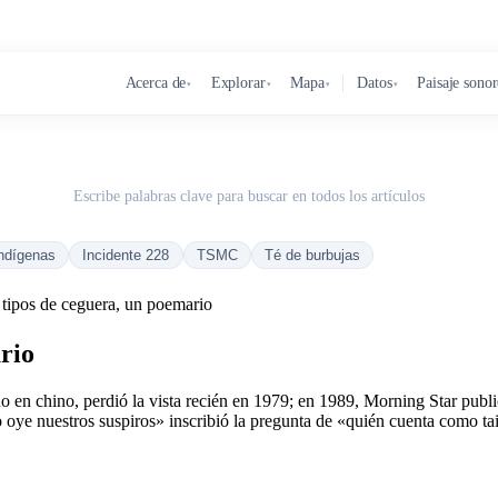
Acerca de
Explorar
Mapa
Datos
Paisaje sono
▾
▾
▾
▾
Escribe palabras clave para buscar en todos los artículos
ndígenas
Incidente 228
TSMC
Té de burbujas
tipos de ceguera, un poemario
rio
en chino, perdió la vista recién en 1979; en 1989, Morning Star publ
 oye nuestros suspiros» inscribió la pregunta de «quién cuenta como t