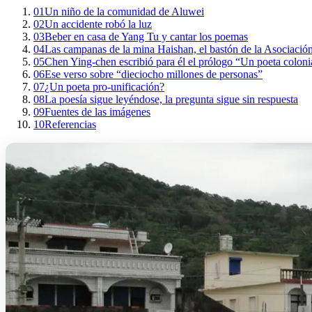
01
Un niño de la comunidad de Aluwei
02
Un accidente robó la luz
03
Beber en casa de Yang Tu y cantar los poemas
04
Las campanas de la mina Haishan, el bastón de la Asociació
05
Chen Ying-chen escribió para él el prólogo “Un poeta coloni
06
Ese verso sobre “dieciocho millones de personas”
07
¿Un poeta pro-unificación?
08
La poesía sigue leyéndose, la pregunta sigue sin respuesta
09
Fuentes de las imágenes
10
Referencias