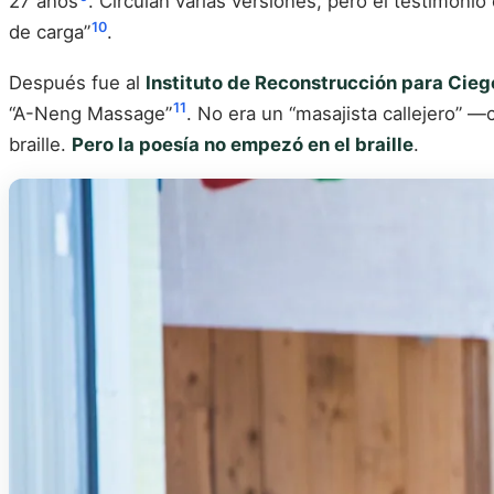
27 años
. Circulan varias versiones, pero el testimon
10
de carga”
.
Después fue al
Instituto de Reconstrucción para Cie
11
“A-Neng Massage”
. No era un “masajista callejero” —
braille.
Pero la poesía no empezó en el braille
.