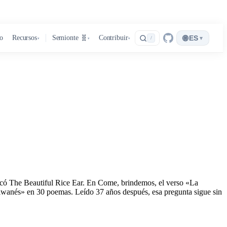
🌐
ro
Recursos
Semionte 🧬
Contribuir
ES
▾
/
▾
▾
▾
icó The Beautiful Rice Ear. En Come, brindemos, el verso «La
aiwanés» en 30 poemas. Leído 37 años después, esa pregunta sigue sin