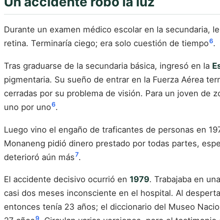
Un accidente robó la luz
Durante un examen médico escolar en la secundaria, le 
6
retina. Terminaría ciego; era solo cuestión de tiempo
.
Tras graduarse de la secundaria básica, ingresó en la
E
pigmentaria. Su sueño de entrar en la Fuerza Aérea ter
cerradas por su problema de visión. Para un joven de 
6
uno por uno
.
Luego vino el engaño de traficantes de personas en 197
Monaneng pidió dinero prestado por todas partes, esper
7
deterioró aún más
.
El accidente decisivo ocurrió en
1979
. Trabajaba en un
casi dos meses inconsciente en el hospital. Al desperta
entonces tenía 23 años; el diccionario del Museo Nacion
9