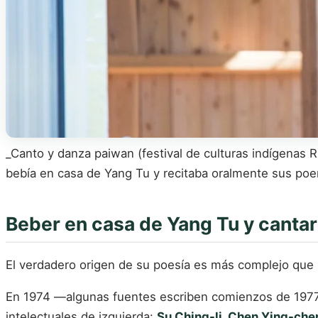
_Canto y danza paiwan (festival de culturas indígenas
bebía en casa de Yang Tu y recitaba oralmente sus poem
Beber en casa de Yang Tu y canta
El verdadero origen de su poesía es más complejo que l
En 1974 —algunas fuentes escriben comienzos de 1977—
intelectuales de izquierda:
Su Ching-li, Chen Ying-che