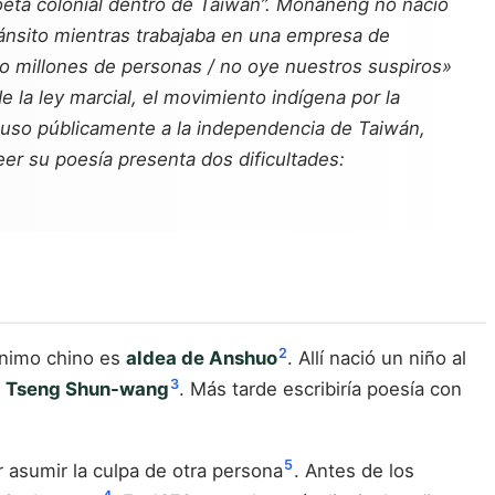
oeta colonial dentro de Taiwán”. Monaneng no nació
ánsito mientras trabajaba en una empresa de
o millones de personas / no oye nuestros suspiros»
 la ley marcial, el movimiento indígena por la
puso públicamente a la independencia de Taiwán,
eer su poesía presenta dos dificultades:
2
ónimo chino es
aldea de Anshuo
. Allí nació un niño al
3
e
Tseng Shun-wang
. Más tarde escribiría poesía con
5
or asumir la culpa de otra persona
. Antes de los