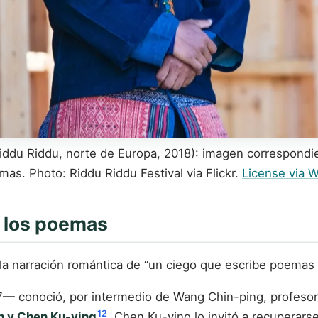
 Riddu Riđđu, norte de Europa, 2018): imagen correspond
as. Photo: Riddu Riđđu Festival via Flickr.
License via
r los poemas
a narración romántica de “un ciego que escribe poemas e
 conoció, por intermedio de Wang Chin-ping, profesor 
12
n y Chen Ku-ying
. Chen Ku-ying lo invitó a recuperars