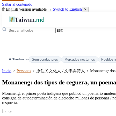
Saltar al contenido
🌐 English version available →
Switch to English
✕
Taiwan
.md
ESC
🔥 Tendencias
Semiconductores
Mercados nocturnos
Pueblos i
Inicio
Personas
原住民文化人 / 文學與詩人
Monaneng: dos 
Monaneng: dos tipos de ceguera, un poema
Monaneng, el primer poeta indígena que publicó un poemario moderno 
consigna de autodeterminación de dieciocho millones de personas / no
respuesta.
Índice