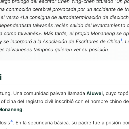
argo prólogo del escritor Chen Ying-chen titulado “Un p
na conmoción cerebral provocada por un accidente de tr
el verso «La consigna de autodeterminación de diecioch
ependentista taiwanés recién salido del levantamiento de
nta como taiwanés». Más tarde, el propio Monaneng se o
1
y se incorporó a la Asociación de Escritores de China
. L
res taiwaneses tampoco quieren ver su posición.
i
aitung. Una comunidad paiwan llamada
Aluwei
, cuyo top
 oficina del registro civil inscribió con el nombre chino d
 Monaneng
.
4
losis
. En la secundaria básica, su padre fue a prisión p