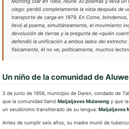
Morning Star en 1989, reúne 30 poemas y lleva un l
ciego: perdió completamente la vista después de u
transporte de carga en 1979. En Come, brindemos, 
llevó al poema, simultáneamente, el movimiento ind
devolución de tierras y la pregunta de «quién cue
defendió la unificación a ambos lados del estrecho 
físicamente, él no ve; políticamente, muchos lecto
Un niño de la comunidad de Aluwe
3 de junio de 1956, municipio de Daren, condado de T
que la comunidad llamó
Maljaljaves Mulaneng
y que la
un seudónimo transliterado de su lengua:
Maljaljaves
Antes de cumplir seis años, su madre murió de tubercu