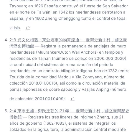
Tayouan; en 1626 España construyó el fuerte de San Salvador
en el norte de Taiwán; en 1642 los neerlandeses derrotaron a
España; y en 1662 Zheng Chenggong tomó el control de toda
la isla.
↩
2-3 異文化相遇：東亞港市的物質流通 — 臺灣史新手村，國立臺
灣歷史博物館
— Registra la permanencia de anclajes de muro
neerlandeses (Muuranker/Dutch Wall Anchors) en templos y
residencias de Tainan (número de colección 2006.003.0020),
la continuidad del sistema de romanización del período
neerlandés en un contrato bilingüe indígena-han de 1782 (entre
Touzida de la comunidad Madou y Xie Zongyang, número de
colección 2018.011.0016), así como la circulación material de
barras japonesas de cobre
saodong
y vasijas Anping (número
de colección 2001.001.0409).
↩
2-4 東寧王國：鄭氏王朝的 21 年 — 臺灣史新手村，國立臺灣歷史
博物館
— Registra los tres líderes del régimen Zheng, sus 21
años de gobierno (1662-1683), el sistema de integrar los
soldados en la agricultura, la administración central mediante