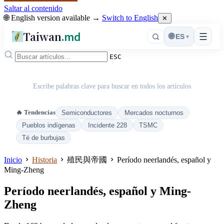
Saltar al contenido
🌐 English version available →
Switch to English
✕
Taiwan
.md
☰
🌐
ES
▾
ESC
Escribe palabras clave para buscar en todos los artículos
🔥 Tendencias
Semiconductores
Mercados nocturnos
Pueblos indígenas
Incidente 228
TSMC
Té de burbujas
Inicio
Historia
殖民與帝國
Período neerlandés, español y
Ming-Zheng
Período neerlandés, español y Ming-
Zheng