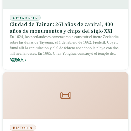
GEOGRAFÍA
Ciudad de Tainan: 261 años de capital, 400
años de monumentos y chips del siglo XXI
superpuestos sobre la misma tierra
En 1624, los neerlandeses comenzaron a construir el fuerte Zeelandia
sobre las dunas de Tayouan; el 1 de febrero de 1662, Frederik Coyett
firmó allí la capitulación y el 9 de febrero abandonó la playa con dos
mil neerlandeses. En 1665, Chen Yonghua construyó el templo de
Confucio, que se convirtió en la “primera escuela de todo Taiwán”. En
閱讀全文
1684, la corte Qing estableció la prefectura de Taiwán en la actual
Tainan; en 1885, al crearse la provincia de Taiwán y trasladarse la
capital provincial al norte, a Taipéi, terminó su condición de capital
durante 261 años. Al mediodía del 13 de marzo de 1947, Tang Te-
chang fue atado, subido a un camión en Minsheng Green Park para ser
📜
exhibido por las calles y luego cayeron tres disparos. El 25 de
diciembre de 2010, la fusión de ciudad y condado produjo 37 distritos
y 1,86 millones de habitantes. En 2023, la facturación anual del
Parque Científico del Sur alcanzó 1,5 billones de dólares taiwaneses y
superó al Parque Científico de Hsinchu. Tres capas de historia pesan
sobre el mismo tramo medio de la llanura de Chianan.
HISTORIA