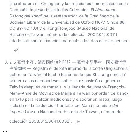
la prefectura de Chengtian y las relaciones comerciales con la
Compañía Inglesa de las Indias Orientales. El
Almanaque
Datong del Yongli de la restauración de la Gran Ming
de la
Bodleian Library de la Universidad de Oxford (1677, Sinica 88,
CC BY-NC 4.0) y el Yongli tongbao (Museo Nacional de
Historia de Taiwán, número de colección 2002.012.0011)
citados allí son testimonios materiales directos de este período.
↩
2-5 臺灣小府：清帝國統治的開始 — 臺灣史新手村，國立臺灣歷
史博物館
— Registra el debate interno de la corte Qing sobre si
gobernar Taiwán, el hecho histórico de que Shi Lang consultó
primero a los neerlandeses sobre su disposición a gobernar
Taiwán después de tomarla, y la llegada de Joseph-François-
Marie-Anne de Moyriac de Mailla a Taiwán por orden de Kangxi
en 1710 para realizar mediciones y elaborar un mapa, luego
incluido en la traducción francesa del
Mapa completo del
Imperio
(Museo Nacional de Historia de Taiwán, número de
colección 2003.015.0041.0002).
↩