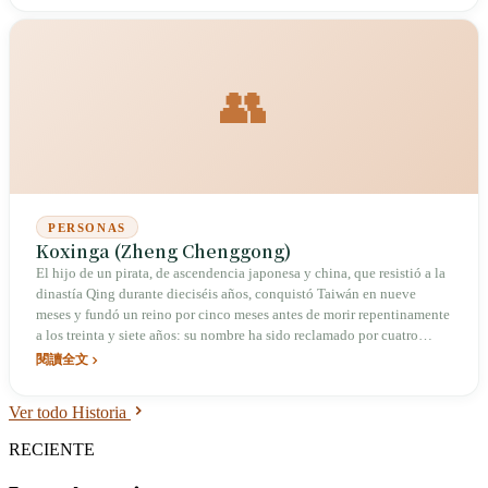
👥
PERSONAS
Koxinga (Zheng Chenggong)
El hijo de un pirata, de ascendencia japonesa y china, que resistió a la
dinastía Qing durante dieciséis años, conquistó Taiwán en nueve
meses y fundó un reino por cinco meses antes de morir repentinamente
a los treinta y siete años: su nombre ha sido reclamado por cuatro
regímenes distintos.
閱讀全文
Ver todo Historia
RECIENTE