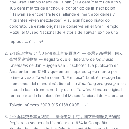
hoy Gran Templo Mazu de Tainan (279 centímetros de alto y
106 centímetros de ancho), el contenido de la inscripción
(“Taiwán se encuentra lejos, allende el mar; aborígenes y
migrantes viven mezclados”) y su significado histórico
concreto. La estela original se conserva en el Gran Templo
Mazu; el Museo Nacional de Historia de Taiwán exhibe una
reproducción.
↩
2-1 航道地標：浮現在海圖上的福爾摩沙 — 臺灣史新手村，國立
臺灣歷史博物館
— Registra que el
Itinerario de las Indias
Orientales
de Jan Huygen van Linschoten fue publicado en
Ámsterdam en 1596 y que en un mapa europeo marcó por
primera vez a Taiwán como “I. Formosa”; también recoge las
menciones del manual náutico chino
Shunfeng xiangsong
a los
hitos de los extremos norte y sur de Taiwán. El mapa original
forma parte de la colección del Museo Nacional de Historia de
Taiwán, número 2003.015.0168.0005.
↩
2-0 海陸交會單元總覽 — 臺灣史新手村，國立臺灣歷史博物館
—
Registra la secuencia histórica: en 1624 la Compañía
Neerlandesa de las Indias Orientales estableció una base en