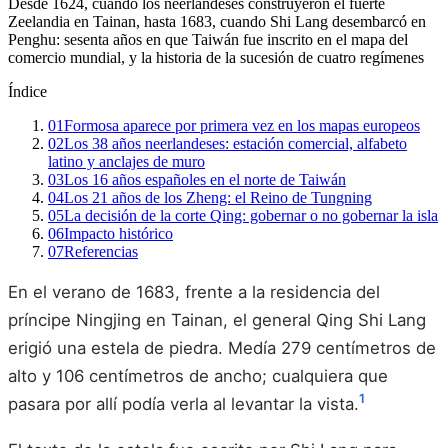
Desde 1624, cuando los neerlandeses construyeron el fuerte
Zeelandia en Tainan, hasta 1683, cuando Shi Lang desembarcó en
Penghu: sesenta años en que Taiwán fue inscrito en el mapa del
comercio mundial, y la historia de la sucesión de cuatro regímenes
Índice
01
Formosa aparece por primera vez en los mapas europeos
02
Los 38 años neerlandeses: estación comercial, alfabeto
latino y anclajes de muro
03
Los 16 años españoles en el norte de Taiwán
04
Los 21 años de los Zheng: el Reino de Tungning
05
La decisión de la corte Qing: gobernar o no gobernar la isla
06
Impacto histórico
07
Referencias
En el verano de 1683, frente a la residencia del
príncipe Ningjing en Tainan, el general Qing Shi Lang
erigió una estela de piedra. Medía 279 centímetros de
alto y 106 centímetros de ancho; cualquiera que
1
pasara por allí podía verla al levantar la vista.