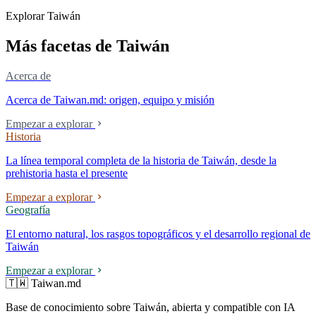
entre la utilidad pública de la asistencia médica y los mecanismos de
Explorar Taiwán
mercado.
Más facetas de Taiwán
Acerca de
Acerca de Taiwan.md: origen, equipo y misión
Empezar a explorar
Historia
La línea temporal completa de la historia de Taiwán, desde la
prehistoria hasta el presente
Empezar a explorar
Geografía
El entorno natural, los rasgos topográficos y el desarrollo regional de
Taiwán
Empezar a explorar
🇹🇼 Taiwan.md
Base de conocimiento sobre Taiwán, abierta y compatible con IA