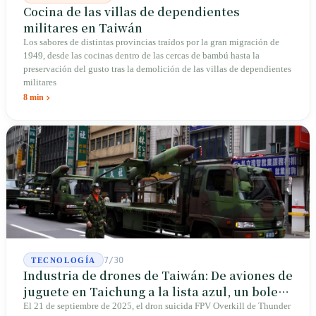
Cocina de las villas de dependientes
militares en Taiwán
Los sabores de distintas provincias traídos por la gran migración de
1949, desde las cocinas dentro de las cercas de bambú hasta la
preservación del gusto tras la demolición de las villas de dependientes
militares
8 min
7/30
TECNOLOGÍA
Industria de drones de Taiwán: De aviones de
juguete en Taichung a la lista azul, un boleto
de entrada para Thunder Tiger
El 21 de septiembre de 2025, el dron suicida FPV Overkill de Thunder