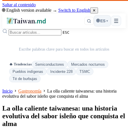
Saltar al contenido
🌐 English version available →
Switch to English
✕
Taiwan
.md
☰
🌐
ES
▾
ESC
Escribe palabras clave para buscar en todos los artículos
🔥 Tendencias
Semiconductores
Mercados nocturnos
Pueblos indígenas
Incidente 228
TSMC
Té de burbujas
Inicio
Gastronomía
La olla caliente taiwanesa: una historia
evolutiva del sabor isleño que conquista el alma
La olla caliente taiwanesa: una historia
evolutiva del sabor isleño que conquista el
alma