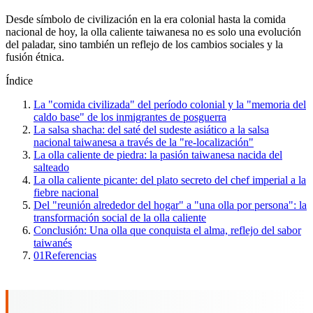
Desde símbolo de civilización en la era colonial hasta la comida
nacional de hoy, la olla caliente taiwanesa no es solo una evolución
del paladar, sino también un reflejo de los cambios sociales y la
fusión étnica.
Índice
La "comida civilizada" del período colonial y la "memoria del
caldo base" de los inmigrantes de posguerra
La salsa shacha: del saté del sudeste asiático a la salsa
nacional taiwanesa a través de la "re-localización"
La olla caliente de piedra: la pasión taiwanesa nacida del
salteado
La olla caliente picante: del plato secreto del chef imperial a la
fiebre nacional
Del "reunión alrededor del hogar" a "una olla por persona": la
transformación social de la olla caliente
Conclusión: Una olla que conquista el alma, reflejo del sabor
taiwanés
01
Referencias