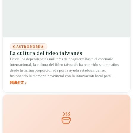
GASTRONOMÍA
La cultura del fideo taiwanés
Desde los dependencias militares de posguerra hasta el escenario
internacional, la cultura del fideo taiwanés ha recorrido setenta años
desde la harina proporcionada por la ayuda estadounidense,
fusionando la memoria provincial con la innovación local para
escribir una epopeya culinaria de migración y tierra natal.
閱讀全文
🍜