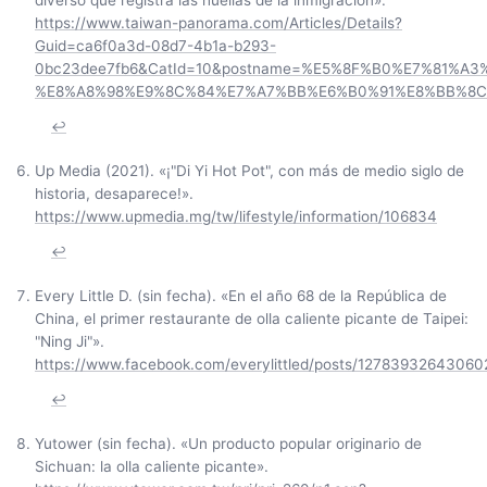
diverso que registra las huellas de la inmigración».
https://www.taiwan-panorama.com/Articles/Details?
Guid=ca6f0a3d-08d7-4b1a-b293-
0bc23dee7fb6&CatId=10&postname=%E5%8F%B0%E7%81%A
%E8%A8%98%E9%8C%84%E7%A7%BB%E6%B0%91%E8%BB%8C%E
↩
Up Media (2021). «¡"Di Yi Hot Pot", con más de medio siglo de
historia, desaparece!».
https://www.upmedia.mg/tw/lifestyle/information/106834
↩
Every Little D. (sin fecha). «En el año 68 de la República de
China, el primer restaurante de olla caliente picante de Taipei:
"Ning Ji"».
https://www.facebook.com/everylittled/posts/12783932643060
↩
Yutower (sin fecha). «Un producto popular originario de
Sichuan: la olla caliente picante».