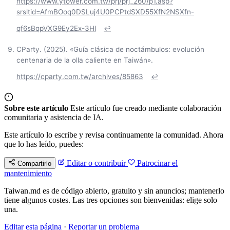
https://www.ytower.com.tw/prj/prj_260/p1.asp?
srsltid=AfmBOoq0DSLuj4U0PCPtdSXD55XfN2NSXfn-
qf6sBqpVXG9Ey2Ex-3Hl
↩
CParty. (2025). «Guía clásica de noctámbulos: evolución
centenaria de la olla caliente en Taiwán».
https://cparty.com.tw/archives/85863
↩
Sobre este artículo
Este artículo fue creado mediante colaboración
comunitaria y asistencia de IA.
Este artículo lo escribe y revisa continuamente la comunidad. Ahora
que lo has leído, puedes:
Editar o contribuir
Patrocinar el
Compartirlo
mantenimiento
Taiwan.md es de código abierto, gratuito y sin anuncios; mantenerlo
tiene algunos costes. Las tres opciones son bienvenidas: elige solo
una.
Editar esta página
·
Reportar un problema