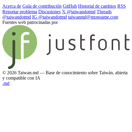
Acerca de
Guía de contribución
GitHub
Historial de cambios
RSS
Reportar problema
Discusiones
𝕏 @taiwandotmd
Threads
@taiwandotmd
IG @taiwandotmd
taiwanmd@monoame.com
Fuentes web patrocinadas por
© 2026 Taiwan.md — Base de conocimiento sobre Taiwán, abierta
y compatible con IA
.md