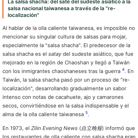
La salsa shacha: del saté del sudeste asiático a la
salsa nacional taiwanesa a través de la "re-
localización"
Al hablar de la olla caliente taiwanesa, es imposible no
mencionar su singular cultura de salsas para mojar,
especialmente la "salsa shacha". El predecesor de la
salsa shacha es el
satay
del sudeste asiático, que fue
mejorado en la región de Chaoshan y llegó a Taiwán
4
con los inmigrantes chaoshaneses tras la guerra
. En
Taiwán, la salsa shacha pasó por un proceso de "re-
localización", desarrollando gradualmente un sabor
intenso con notas de cacahuete, ajo y camarones
secos, convirtiéndose en la salsa indispensable y el
5
alma de la olla caliente taiwanesa
.
En 1973, el
Zilin Evening News
(
自立晚報
) informó que
los restaurantes de olla caliente con salsa shacha eran