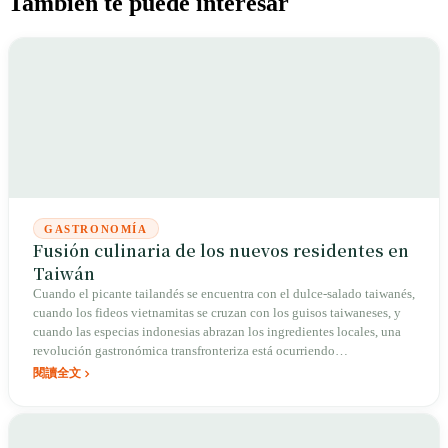
También te puede interesar
GASTRONOMÍA
Fusión culinaria de los nuevos residentes en
Taiwán
Cuando el picante tailandés se encuentra con el dulce-salado taiwanés,
cuando los fideos vietnamitas se cruzan con los guisos taiwaneses, y
cuando las especias indonesias abrazan los ingredientes locales, una
revolución gastronómica transfronteriza está ocurriendo
silenciosamente en Taiwán. Los nuevos residentes no solo traen las
閱讀全文
recetas de su tierra natal, sino también nuevas posibilidades para
enriquecer la cultura culinaria taiwanesa.