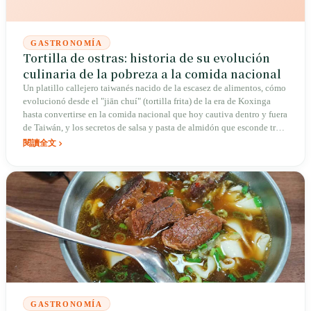
GASTRONOMÍA
Tortilla de ostras: historia de su evolución
culinaria de la pobreza a la comida nacional
Un platillo callejero taiwanés nacido de la escasez de alimentos, cómo
evolucionó desde el "jiān chuí" (tortilla frita) de la era de Koxinga
hasta convertirse en la comida nacional que hoy cautiva dentro y fuera
de Taiwán, y los secretos de salsa y pasta de almidón que esconde tras
de sí.
閱讀全文
GASTRONOMÍA