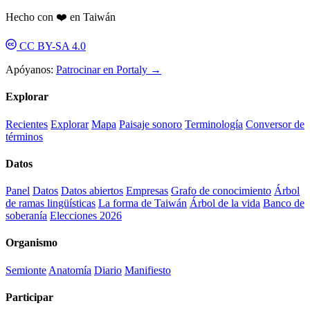
Hecho con ❤️ en Taiwán
CC BY-SA 4.0
Apóyanos:
Patrocinar en Portaly →
Explorar
Recientes
Explorar
Mapa
Paisaje sonoro
Terminología
Conversor de
términos
Datos
Panel
Datos
Datos abiertos
Empresas
Grafo de conocimiento
Árbol
de ramas lingüísticas
La forma de Taiwán
Árbol de la vida
Banco de
soberanía
Elecciones 2026
Organismo
Semionte
Anatomía
Diario
Manifiesto
Participar