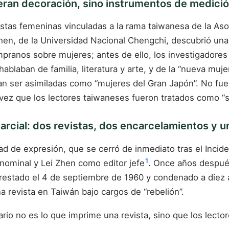
 eran decoración, sino instrumentos de medició
vistas femeninas vinculadas a la rama taiwanesa de la
chen, de la Universidad Nacional Chengchi, descubrió un
os sobre mujeres; antes de ello, los investigadores n
 hablaban de familia, literatura y arte, y de la “nueva muj
n ser asimiladas como “mujeres del Gran Japón”. No fuero
 vez que los lectores taiwaneses fueron tratados como “s
marcial: dos revistas, dos encarcelamientos y 
ad de expresión, que se cerró de inmediato tras el Incid
1
ominal y Lei Zhen como editor jefe
. Once años desp
rrestado el 4 de septiembre de 1960 y condenado a diez a
a revista en Taiwán bajo cargos de “rebelión”.
rio no es lo que imprime una revista, sino que los lecto