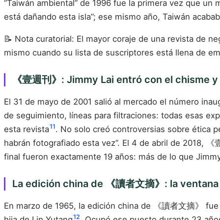
“Taiwán ambiental” de 1996 fue la primera vez que un 
está dañando esta isla”; ese mismo año, Taiwán acababa
📝 Nota curatorial: El mayor coraje de una revista de n
mismo cuando su lista de suscriptores está llena de em
《壹週刊》: Jimmy Lai entró con el chisme y s
El 31 de mayo de 2001 salió al mercado el número in
de seguimiento, líneas para filtraciones: todas esas ex
11
esta revista
. No solo creó controversias sobre ética p
habrán fotografiado esta vez”. El 4 de abril de 2018,
final fueron exactamente 19 años: más de lo que Jimmy
La edición china de 《讀者文摘》: la ventana q
En marzo de 1965, la edición china de 《讀者文摘》 fue fun
12
hija de Lin Yutang
. Ocupó ese puesto durante 23 años 