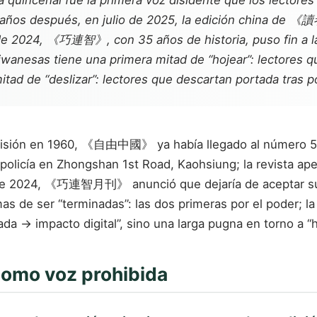
incenal fue la primera voz disidente que los lectores 
o años después, en julio de 2025, la edición china de
de 2024, 《巧連智》, con 35 años de historia, puso fin a la
 taiwanesas tiene una primera mitad de “hojear”: lectores 
mitad de “deslizar”: lectores que descartan portada tras p
 prisión en 1960, 《自由中國》 ya había llegado al número 
olicía en Zhongshan 1st Road, Kaohsiung; la revista ap
de 2024, 《巧連智月刊》 anunció que dejaría de aceptar sus
mas de ser “terminadas”: las dos primeras por el poder; la 
a → impacto digital”, sino una larga pugna en torno a “ha
 como voz prohibida