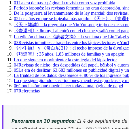
01
La era de pasar página: la revista como voz prohibida
Período japonés: las revistas femeninas no eran decoración, si
De la posguerra al levantamiento de la ley marcial: dos revista
02
Los años en que se hojeaba más rápido: 《天下》
《天下雜誌》: la pregunta que Yin Yun-peng trajo desde su pues
《壹週刊》: Jimmy Lai entró con el chisme y salió con el pape
La edición china de 《讀者文摘》: la ventana que Lin Tai-yi so
03
Revistas infantiles: atrapadas entre los lápices lectores y Yo
《小牛頓》 y 《哥白尼 21》: el techo impreso de la divulgación
《巧連智》: 35 años, 1,83 millones de familias y un apagón
Lo que sigue en movimiento: la estrategia del lápiz lector
04
Revistas de nicho: dos despedidas del papel, béisbol y autom
05
La era de deslizar: 63.683 millones en publicidad digital y 
La frialdad de los datos: desaparece el 80 % de los ingresos publ
Lo que sigue girando: suscripciones, membresías, podcasts y 
06
Conclusión: qué puede hacer todavía una página de papel
07
Referencias
Panorama en 30 segundos:
El 4 de septiembre de 