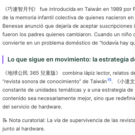
《巧連智月刊》 fue introducida en Taiwán en 1989 por Fuku
de la memoria infantil colectiva de quienes nacieron 
Benesse anunció que dejaría de aceptar suscripciones i
fueron los padres quienes cambiaron. Cuando un niño d
convierte en un problema doméstico de “todavía hay qu
Lo que sigue en movimiento: la estrategia de
《地球公民 365 兒童版》 combina lápiz lector, relatos de form
15
“revista sonora de conocimiento” de Taiwán
. 《小達文西》,
constante de unidades temáticas y a una estrategia de 
contenido sea necesariamente mejor, sino que redefinier
del servicio de hardware.
📝 Nota curatorial: La vía de supervivencia de las revis
junto al hardware.