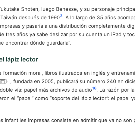
take Shoten, luego Benesse, y su personaje principal
3
en Taiwán después de 1990
. A lo largo de 35 años acompa
mpresas y pasaría a una distribución completamente digi
e tres años ya sabe deslizar por su cuenta un iPad y to
e encontrar dónde guardarla”.
l lápiz lector
ación moral, libros ilustrados en inglés y entrenamie
 fundada en 2005, publicará su número 240 en diciemb
16
doble vía: papel más archivos de audio
. La razón por l
on el “papel” como “soporte del lápiz lector”: el papel y
tas infantiles impresas consiste en admitir que ya no son