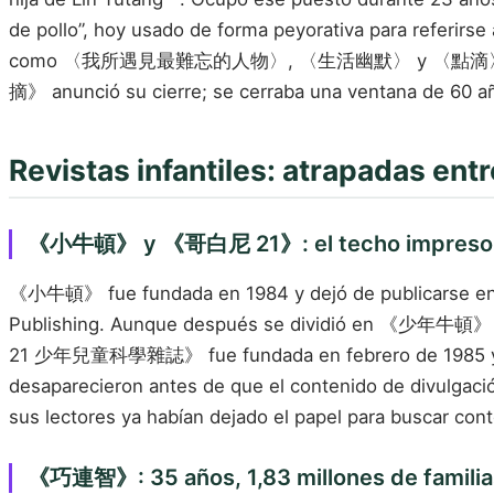
de pollo”, hoy usado de forma peyorativa para referirse
como 〈我所遇見最難忘的人物〉, 〈生活幽默〉 y 〈點滴〉 acompañaron 
摘》 anunció su cierre; se cerraba una ventana de 60 a
Revistas infantiles: atrapadas ent
《小牛頓》 y 《哥白尼 21》: el techo impreso de 
《小牛頓》 fue fundada en 1984 y dejó de publicarse en 20
Publishing. Aunque después se dividió en 《少年牛頓》 y
21 少年兒童科學雜誌》 fue fundada en febrero de 1985 y cer
desaparecieron antes de que el contenido de divulgaci
sus lectores ya habían dejado el papel para buscar cont
《巧連智》: 35 años, 1,83 millones de familia