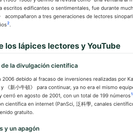
 a escritos edificantes o sentimentales, fue durante muc
a tres generaciones de lectores sinoparlantes.
2
ños
.
re los lápices lectores y YouTube
la divulgación científica
06 debido al fracaso de inversiones realizadas por Kao
 《新小牛頓》 para continuar, ya no era el mismo equipo 
1
ró en agosto de 2001, con un total de 199 números
ón científica en internet (PanSci, 泛科學, canales cientí
enido gratuito.
s y un apagón