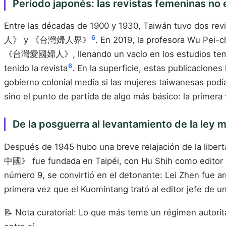
Período japonés: las revistas femeninas no
Entre las décadas de 1900 y 1930, Taiwán tuvo dos re
6
人》 y 《台灣婦人界》
. En 2019, la profesora Wu Pei-
《台灣愛國婦人》, llenando un vacío en los estudios tempran
6
tenido la revista
. En la superficie, estas publicaciones
gobierno colonial medía si las mujeres taiwanesas podía
sino el punto de partida de algo más básico: la primera
De la posguerra al levantamiento de la ley 
Después de 1945 hubo una breve relajación de la libert
中國》 fue fundada en Taipéi, con Hu Shih como editor n
número 9, se convirtió en el detonante: Lei Zhen fue a
primera vez que el Kuomintang trató al editor jefe de un
📝 Nota curatorial: Lo que más teme un régimen autorita