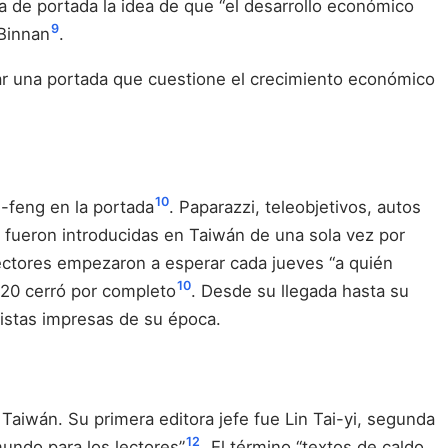
 de portada la idea de que “el desarrollo económico
9
 Binnan
.
icar una portada que cuestione el crecimiento económico
10
-feng en la portada
. Paparazzi, teleobjetivos, autos
s fueron introducidas en Taiwán de una sola vez por
 lectores empezaron a esperar cada jueves “a quién
10
020 cerró por completo
. Desde su llegada hasta su
vistas impresas de su época.
wán. Su primera editora jefe fue Lin Tai-yi, segunda
12
undo para los lectores”
. El término “textos de caldo