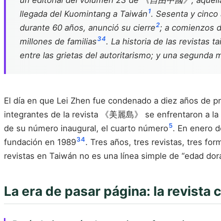
un editorial del volumen 23 de 《自由中國》; aquella qu
1
llegada del Kuomintang a Taiwán
. Sesenta y cinc
2
durante 60 años, anunció su cierre
; a comienzos 
3
4
millones de familias
. La historia de las revistas
entre las grietas del autoritarismo; y una segunda 
El día en que Lei Zhen fue condenado a diez años de
integrantes de la revista 《美麗島》 se enfrentaron a la p
5
de su número inaugural, el cuarto número
. En enero 
3
4
fundación en 1989
. Tres años, tres revistas, tres for
revistas en Taiwán no es una línea simple de “edad dorad
La era de pasar página: la revista