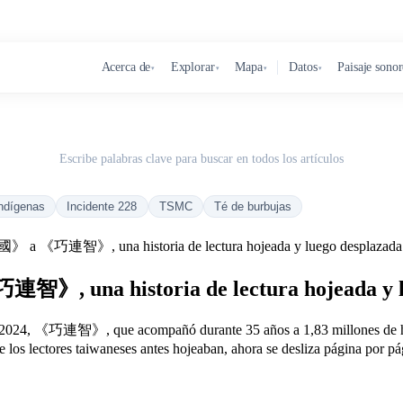
Acerca de
Explorar
Mapa
Datos
Paisaje sono
▾
▾
▾
▾
Escribe palabras clave para buscar en todos los artículos
ndígenas
Incidente 228
TSMC
Té de burbujas
 a 《巧連智》, una historia de lectura hojeada y luego desplazada e
, una historia de lectura hojeada y lue
, 《巧連智》, que acompañó durante 35 años a 1,83 millones de hogares
lectores taiwaneses antes hojeaban, ahora se desliza página por pág