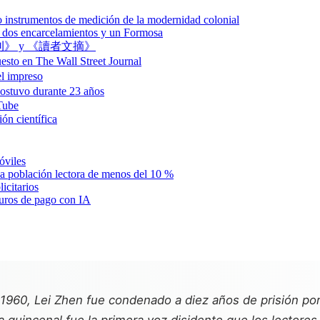
no instrumentos de medición de la modernidad colonial
s, dos encarcelamientos y un Formosa
, 《壹週刊》 y 《讀者文摘》
to en The Wall Street Journal
l impreso
stuvo durante 23 años
uTube
 científica
óviles
una población lectora de menos del 10 %
icitarios
muros de pago con IA
1960, Lei Zhen fue condenado a diez años de prisión por