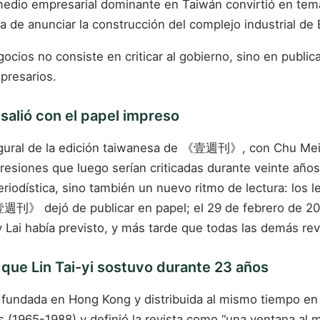
medio empresarial dominante en Taiwán convirtió en tema
 de anunciar la construcción del complejo industrial de
egocios no consiste en criticar al gobierno, sino en publ
presarios.
alió con el papel impreso
augural de la edición taiwanesa de 《壹週刊》, con Chu Mei
presiones que luego serían criticadas durante veinte año
eriodística, sino también un nuevo ritmo de lectura: los
 《壹週刊》 dejó de publicar en papel; el 29 de febrero de 2
 Lai había previsto, y más tarde que todas las demás re
ue Lin Tai-yi sostuvo durante 23 años
dada en Hong Kong y distribuida al mismo tiempo en Tai
(1965-1988) y definió la revista como “una ventana al m