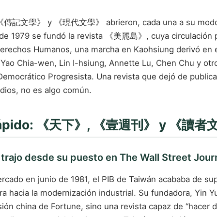
記文學》 y 《現代文學》 abrieron, cada una a su modo, espaci
sto de 1979 se fundó la revista 《美麗島》, cuya circulación 
 Derechos Humanos, una marcha en Kaohsiung derivó en e
 Yao Chia-wen, Lin I-hsiung, Annette Lu, Chen Chu y otr
 Democrático Progresista. Una revista que dejó de public
medios, no es algo común.
más rápido: 《天下》, 《壹週刊》 y 《讀
jo desde su puesto en The Wall Street Jour
do en junio de 1981, el PIB de Taiwán acababa de supe
ra hacia la modernización industrial. Su fundadora, Yin
rsión china de Fortune, sino una revista capaz de “hacer