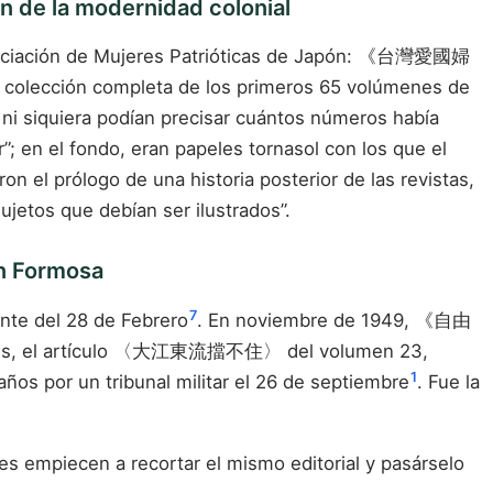
n de la modernidad colonial
 Asociación de Mujeres Patrióticas de Japón: 《台灣愛國婦
a colección completa de los primeros 65 volúmenes de
i siquiera podían precisar cuántos números había
er”; en el fondo, eran papeles tornasol con los que el
n el prólogo de una historia posterior de las revistas,
ujetos que debían ser ilustrados”.
un Formosa
7
ente del 28 de Febrero
. En noviembre de 1949, 《自由
ués, el artículo 〈大江東流擋不住〉 del volumen 23,
1
ños por un tribunal militar el 26 de septiembre
. Fue la
res empiecen a recortar el mismo editorial y pasárselo