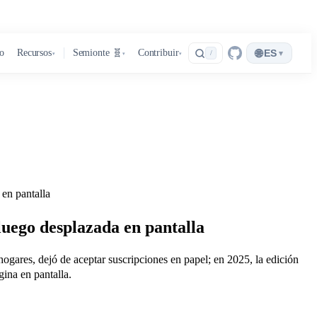
🌐
ro
Recursos
Semionte 🧬
Contribuir
ES
▾
/
▾
▾
▾
n pantalla
go desplazada en pantalla
, dejó de aceptar suscripciones en papel; en 2025, la edición
ina en pantalla.