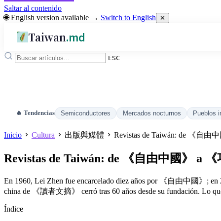
Saltar al contenido
🌐 English version available →
Switch to English
✕
Taiwan
.md
ESC
🔥 Tendencias
Semiconductores
Mercados nocturnos
Pueblos i
Inicio
Cultura
出版與媒體
Revistas de Taiwán: de 《自由中國》
Revistas de Taiwán: de 《自由中國》 a 《巧連智》
En 1960, Lei Zhen fue encarcelado diez años por 《自由中國》; en 2024
china de 《讀者文摘》 cerró tras 60 años desde su fundación. Lo que los 
Índice