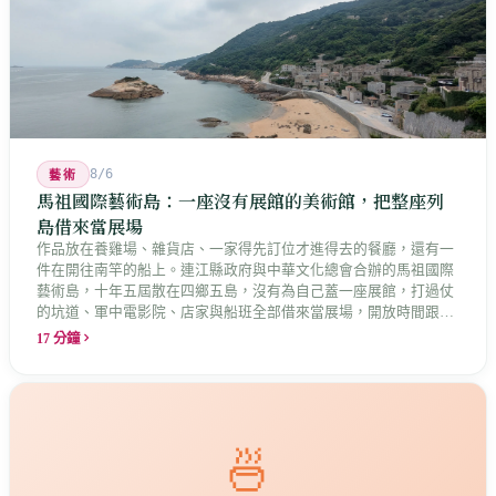
8/6
藝術
馬祖國際藝術島：一座沒有展館的美術館，把整座列
島借來當展場
作品放在養雞場、雜貨店、一家得先訂位才進得去的餐廳，還有一
件在開往南竿的船上。連江縣政府與中華文化總會合辦的馬祖國際
藝術島，十年五屆散在四鄉五島，沒有為自己蓋一座展館，打過仗
的坑道、軍中電影院、店家與船班全部借來當展場，開放時間跟著
店家走。這是縣長說的「島嶼博物館」最具體的樣子，而那些借來
17 分鐘
的空間裡，早就有人在說話。
🍜