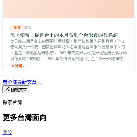
8/5
美食
池上便當：從月台上的木片盒到全台米食的代名詞
從日治末期月台上的兩顆竹葉飯糰，到開枝散葉的連鎖品牌，池上
便當用八十年把一個東台灣車站的名字變成台灣米的最高標準。薄
木盒是一套濕度管理系統，1982 年的鎘米事件是米權從濁水溪移轉
到花東縱谷的轉折，1996 年的仿冒潮則逼出了全台第一張地理標誌
證明標章。
10 分鐘
看全部最新文章 →
隨機文章
探索台灣
更多台灣面向
關於