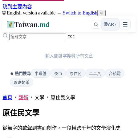
跳到主要內容
🌐 English version available →
Switch to English
✕
Taiwan
.md
☰
🌐
AR
▾
ESC
輸入關鍵字搜尋所有文章
半導體
夜市
原住民
二二八
台積電
🔥 熱門搜尋
珍珠奶茶
首頁
藝術
文學
原住民文學
原住民文學
從無字的歌聲到書面創作，一段橫跨千年的文學演化史