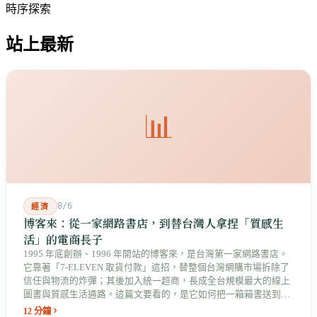
時序探索
站上最新
📊
8/6
經濟
博客來：從一家網路書店，到替台灣人拿捏「質感生
活」的電商長子
1995 年底創辦、1996 年開站的博客來，是台灣第一家網路書店。
它靠著「7-ELEVEN 取貨付款」這招，替整個台灣網購市場拆除了
信任與物流的炸彈；其後加入統一超商，長成全台規模最大的線上
圖書與質感生活通路。這篇文要看的，是它如何把一箱箱書送到你
巷口，最後長成了統一集團數位版圖中最具原生基因的老長子。
12 分鐘