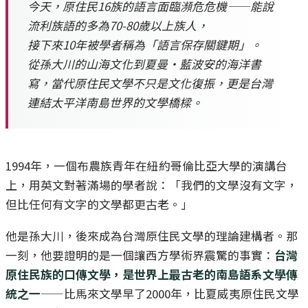
今天，原住民16族的語言面臨瀕危危機——能說
流利族語的多為70-80歲以上族人，
接下來10年被學者稱為「語言保存關鍵期」。
從孫大川的山海文化到夏曼·藍波安的海洋書
寫，當代原住民文學不只是文化復振，更是台灣
連結太平洋南島世界的文學橋樑。
1994年，一個布農族青年在紐約哥倫比亞大學的演講台
上，用英文對著滿場的學者說：「我們的文學沒有文字，
但比任何有文字的文學都更古老。」
他是孫大川，後來成為台灣原住民文學的理論建構者。那
一刻，他要證明的是一個讓西方學術界震驚的事實：
台灣
原住民族的口傳文學，是世界上最古老的南島語系文學傳
統之一
——比馬來文學早了2000年，比夏威夷原住民文學