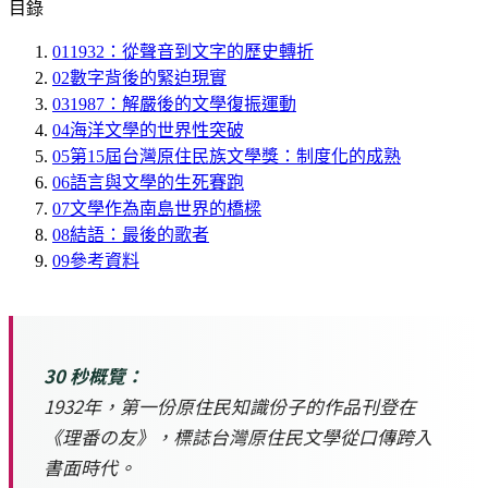
目錄
01
1932：從聲音到文字的歷史轉折
02
數字背後的緊迫現實
03
1987：解嚴後的文學復振運動
04
海洋文學的世界性突破
05
第15屆台灣原住民族文學獎：制度化的成熟
06
語言與文學的生死賽跑
07
文學作為南島世界的橋樑
08
結語：最後的歌者
09
參考資料
30 秒概覽：
1932年，第一份原住民知識份子的作品刊登在
《理番の友》，標誌台灣原住民文學從口傳跨入
書面時代。