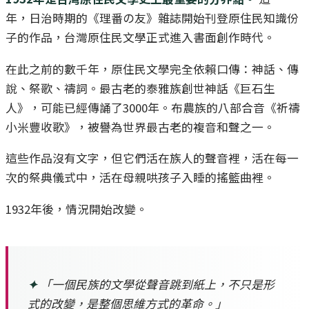
年，日治時期的《理番の友》雜誌開始刊登原住民知識份
子的作品，台灣原住民文學正式進入書面創作時代。
在此之前的數千年，原住民文學完全依賴口傳：神話、傳
說、祭歌、禱詞。最古老的泰雅族創世神話《巨石生
人》，可能已經傳誦了3000年。布農族的八部合音《祈禱
小米豐收歌》，被譽為世界最古老的複音和聲之一。
這些作品沒有文字，但它們活在族人的聲音裡，活在每一
次的祭典儀式中，活在母親哄孩子入睡的搖籃曲裡。
1932年後，情況開始改變。
✦
「一個民族的文學從聲音跳到紙上，不只是形
式的改變，是整個思維方式的革命。」