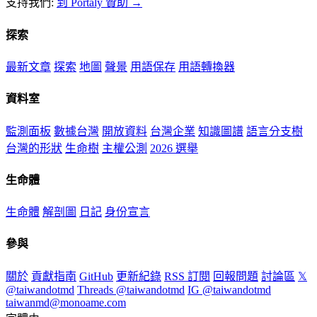
支持我們:
到 Portaly 贊助 →
探索
最新文章
探索
地圖
聲景
用語保存
用語轉換器
資料室
監測面板
數據台灣
開放資料
台灣企業
知識圖譜
語言分支樹
台灣的形狀
生命樹
主權公測
2026 選舉
生命體
生命體
解剖圖
日記
身份宣言
參與
關於
貢獻指南
GitHub
更新紀錄
RSS 訂閱
回報問題
討論區
𝕏
@taiwandotmd
Threads @taiwandotmd
IG @taiwandotmd
taiwanmd@monoame.com