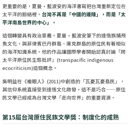
更重要的是，夏曼·藍波安的海洋書寫把台灣重新定位在
太平洋的脈絡裡。
台灣不再是「中國的邊陲」，而是「太
平洋南島世界的中心」。
這個轉變具有政治意義。夏曼·藍波安筆下的達悟族捕飛
魚文化，與菲律賓巴丹群島、庫克群島的原住民有著相似
的海洋知識系統。他的作品讓國際學者開始認真討論「跨
太平洋原住民生態批評」(transpacific indigenous
ecocriticism)這個概念。
吳明益在《複眼人》(2011)中創造的「瓦憂瓦憂島民」，
其信仰系統直接受到達悟文化啟發。這不是巧合——原住
民文學已經成為台灣文學「走向世界」的重要資源。
第15屆台灣原住民族文學獎：制度化的成熟