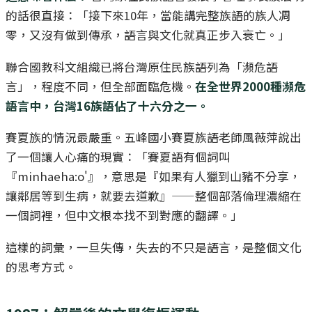
的話很直接：「接下來10年，當能講完整族語的族人凋
零，又沒有做到傳承，語言與文化就真正步入衰亡。」
聯合國教科文組織已將台灣原住民族語列為「瀕危語
言」，程度不同，但全部面臨危機。
在全世界2000種瀕危
語言中，台灣16族語佔了十六分之一。
賽夏族的情況最嚴重。五峰國小賽夏族語老師風薇萍說出
了一個讓人心痛的現實：「賽夏語有個詞叫
『minhaeha:o'』，意思是『如果有人獵到山豬不分享，
讓鄰居等到生病，就要去道歉』——整個部落倫理濃縮在
一個詞裡，但中文根本找不到對應的翻譯。」
這樣的詞彙，一旦失傳，失去的不只是語言，是整個文化
的思考方式。