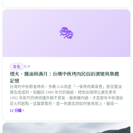
🎭
8/6
文化
煙火、醬油與滿月：台灣中秋烤肉民俗的演變與集體
記憶
台灣的中秋節會烤肉，多數人以為是「一家烤肉萬家香」那支醬油
廣告造成的。但翻回 1980 年代的報紙，烤肉出現得比廣告更早：
1982 年新竹的烤肉爐外銷不景氣、廠商轉內銷，才是那年中秋滿街
炭火的起點。這篇要看的，是一則廣告詞如何後來居上，變成一整
座島嶼共同的節慶記憶。
12 分鐘