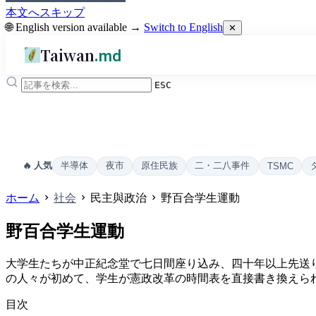
本文へスキップ
🌐 English version available →
Switch to English
✕
Taiwan
.md
ESC
半導体
夜市
原住民族
二・二八事件
🔥 人気
TSMC
ホーム
社会
民主與政治
野百合学生運動
野百合学生運動
大学生たちが中正紀念堂で七日間座り込み、四十年以上先送
の人々が初めて、学生が憲政改革の時間表を直接書き換えら
目次