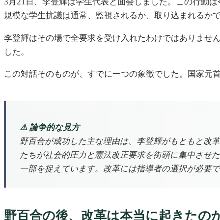
3月21日、李登輝は学生代表と面会しました。この行動
規模な学生抗議は通常、監視されるか、取り込まれるか
李登輝はその場で全要求を受け入れたわけではありませ
した。
この対話そのものが、すでに一つの象徴でした。国家元
⚠️ 論争的な見方
野百合が成功した主な理由は、李登輝がもともと改革
たちが社会的圧力と憲法改正要求を街頭に集中させた
一部を捉えています。改革には指導者の選択が必要で
野百合の後、改革は本当に起きたの