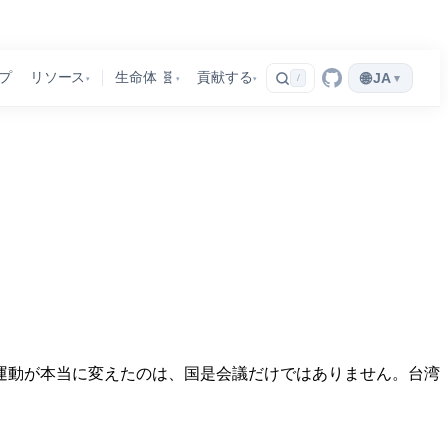
🌐
プ
リソース
生命体 🧬
貢献する
JA
▾
/
▾
▾
▾
運動が本当に変えたのは、国是会議だけではありません。台湾