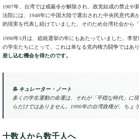
1987年、台湾では戒厳令が解除され、政党結成の禁止
法院には、1948年に中国大陸で選出された中央民意代
的現実を代表し続けていました。そのため台湾社会から
1990年3月は、総統選挙の年にもあたっていました。
の学生たちにとって、これは単なる党内権力闘争ではあ
差し込む機会を得たのです。
📝 キュレーター・ノート
多くの学生運動の命運は、それが「平穏な時代」に現
らだけではありません。1990年の台湾政権が、ちょ
十数人から数千人へ