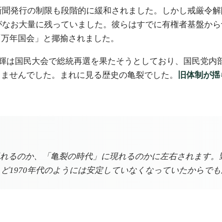
や新聞発行の制限も段階的に緩和されました。しかし戒厳令
表がなお大量に残っていました。彼らはすでに有権者基盤か
「万年国会」と揶揄されました。
李登輝は国民大会で総統再選を果たそうとしており、国民党
りませんでした。まれに見る歴史の亀裂でした。
旧体制が揺
れるのか、「亀裂の時代」に現れるのかに左右されます。
うど1970年代のようには安定していなくなっていたからで