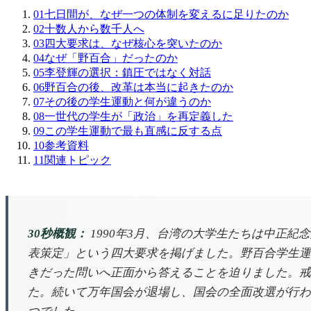
01
七日間が、なぜ一つの体制を変えるに足りたのか
02
十数人から数千人へ
03
四大要求は、なぜ核心を突いたのか
04
なぜ「野百合」だったのか
05
李登輝の選択：鎮圧ではなく対話
06
野百合の後、改革は本当に起きたのか
07
その後の学生運動と何が違うのか
08
一世代の学生が「政治」を再定義した
09
この学生運動で最も直感に反する点
10
参考資料
11
関連トピック
30秒概観：
1990年3月、台湾の大学生たちは中正
表策定」という四大要求を掲げました。野百合学生運
きだった問いへ正面から答えることを迫りました。戒
た。続いて万年国会が退場し、国会の全面改選が行わ