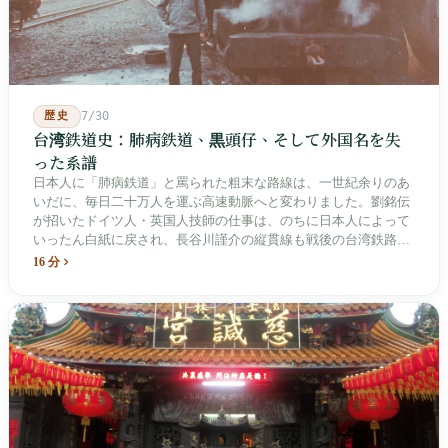
歴史
7/30
台湾鉄道史：肺病鉄道、黒頭仔、そして外国名を失
った系譜
日本人に「肺病鉄道」と罵られた粗末な路線は、一世紀余りのあ
いだに、毎日二十万人を運ぶ高速動脈へと変わりました。劉銘伝
が招いたドイツ人・英国人技師の仕事は、のちに日本人によって
いったん白紙に戻され、長谷川謹介の縦貫線も戦後の台湾鉄路に
よって改名・改番されました。どの世代も前の世代の記録を脚注
16 分
へ押しやり、外国名はしだいに剥がれ落ちていきました。残った
のは台湾語の「黒頭仔」「火車仔」、莒光・自強・復興という政
治スローガン、そしてようやくプユマ・タロコの世代になって、
先住民族の地名が再びレールの上に敷き戻されたのです。