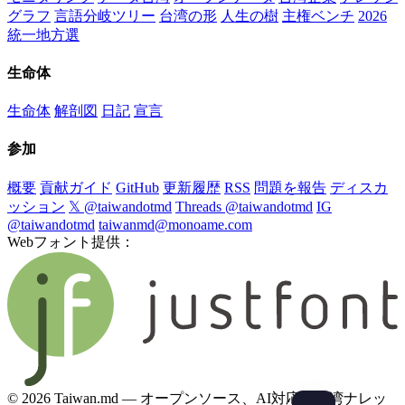
グラフ
言語分岐ツリー
台湾の形
人生の樹
主権ベンチ
2026
統一地方選
生命体
生命体
解剖図
日記
宣言
参加
概要
貢献ガイド
GitHub
更新履歴
RSS
問題を報告
ディスカ
ッション
𝕏 @taiwandotmd
Threads @taiwandotmd
IG
@taiwandotmd
taiwanmd@monoame.com
Webフォント提供：
© 2026 Taiwan.md — オープンソース、AI対応の台湾ナレッ