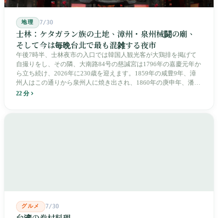
地理
7/30
士林：ケタガラン族の土地、漳州・泉州械闘の廟、
そして今は毎晩台北で最も混雑する夜市
午後7時半、士林夜市の入口では韓国人観光客が大鶏排を掲げて
自撮りをし、その隣、大南路84号の慈諴宮は1796年の嘉慶元年か
ら立ち続け、2026年に230歳を迎えます。1859年の咸豊9年、漳
州人はこの通りから泉州人に焼き出され、1860年の庚申年、潘永
清は下樹林に大東路・大南路・大西路・大北路という四本の整然
22 分
とした街路を引き、廟をその真ん中に置きました。1909年、日本
人は廟の向かいに市場を建て、1955年には陽明戯院が文林路に落
成し、1992年に豪大大鶏排が台中で発明され、1999年に士林へ進
出しました。2002年に戦後増築された屋根付き部分が撤去され、
2011年に新市場が開業し、地下フード街は朝から晩まで二交代で
人が入れ替わります。廟はいまも元の場所にありますが、その足
元では毎日二つの都市が交代で現れます。
グルメ
7/30
台湾の眷村料理