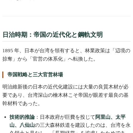
日治時期：帝国の近代化と鋼軌文明
1895 年、日本が台湾を領有すると、林業政策は「辺境の
掠奪」から「官営の体系化」へ転換した。
帝国戦略と三大官営林場
明治維新後の日本の近代化建設には大量の良質木材が必
要であり、台湾深山の檜木林こそ帝国が眼差す最良の基
幹材料であった。
技術的推論
：日本政府が巨費を投じて
阿里山、太平
山、八仙山
の三大森林鉄道を建設したのは、台湾を永