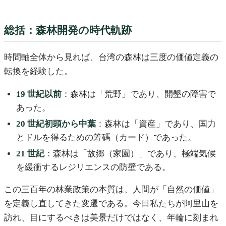
総括：森林開発の時代軌跡
時間軸全体から見れば、台湾の森林は三度の価値定義の
転換を経験した。
19 世紀以前
：森林は「荒野」であり、開墾の障害で
あった。
20 世紀初頭から中葉
：森林は「資産」であり、国力
とドルを得るための筹碼（カード）であった。
21 世紀
：森林は「故郷（家園）」であり、極端気候
を緩衝するレジリエンスの防壁である。
この三百年の林業政策の本質は、人間が「自然の価値」
を定義し直してきた変遷である。今日私たちが阿里山を
訪れ、目にするべきは美景だけではなく、年輪に刻まれ