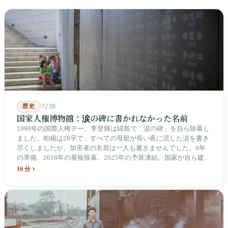
歴史
7/30
国家人権博物館：涙の碑に書かれなかった名前
1999年の国際人権デー、李登輝は緑島で「涙の碑」を自ら除幕し
ました。柏楊は28字で、すべての母親が長い夜に流した涙を書き
尽くしましたが、加害者の名前は一人も書きませんでした。6年
の準備、2018年の看板除幕、2025年の予算凍結。国家が自ら建
て、自らが行ったことを記念する博物館です。しかし解厳から39
16 分
年、一人の加害者も司法裁判を受けていません。