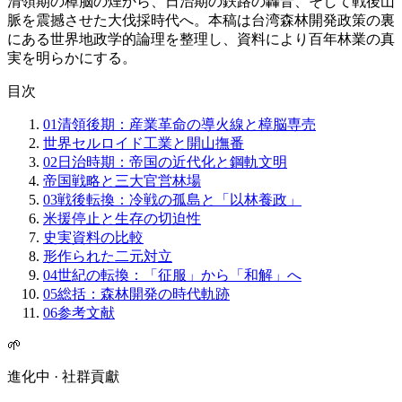
清領期の樟脳の煙から、日治期の鉄路の轟音、そして戦後山
脈を震撼させた大伐採時代へ。本稿は台湾森林開発政策の裏
にある世界地政学的論理を整理し、資料により百年林業の真
実を明らかにする。
目次
01
清領後期：産業革命の導火線と樟脳専売
世界セルロイド工業と開山撫番
02
日治時期：帝国の近代化と鋼軌文明
帝国戦略と三大官営林場
03
戦後転換：冷戦の孤島と「以林養政」
米援停止と生存の切迫性
史実資料の比較
形作られた二元対立
04
世紀の転換：「征服」から「和解」へ
05
総括：森林開発の時代軌跡
06
参考文献
🌱
進化中 · 社群貢獻