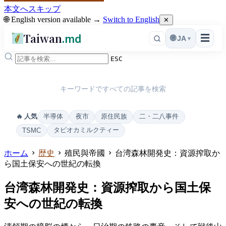
本文へスキップ
🌐 English version available →
Switch to English
✕
Taiwan
.md
☰
🌐
JA
▾
ESC
キーワードですべての記事を検索
半導体
夜市
原住民族
二・二八事件
🔥 人気
タピオカミルクティー
TSMC
ホーム
歴史
殖民與帝國
台湾森林開発史：資源搾取か
ら国土保安への世紀の転換
台湾森林開発史：資源搾取から国土保
安への世紀の転換