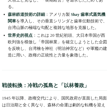
久領土と見なし、「長期経営」を追求したためであ
る。
森林鉄道技術の詳細
：アメリカ製
Shay 歯車式蒸気機
関車
を導入し、その垂直シリンダと歯車伝動技術で、
台湾山脈の極端な勾配と複雑な地形を克服した。
世界史的視点
：これは 20 世紀初頭、大日本帝国が西
欧列強を模倣し「帝国林業」を確立しようとした企図
を反映し、台湾檜を神社（明治神宮など）や軍艦の建
造に用い、政権の正統性と力量を象徴した。
戦後転換：冷戦の孤島と「以林養政」
1945 年以降、政権交代により、国民政府が直面した局面
は日治期と全く異なり、森林の命運は劇的な転機を迎え