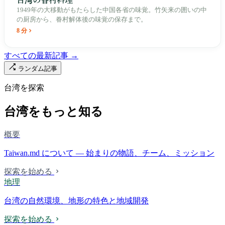
1949年の大移動がもたらした中国各省の味覚。竹矢来の囲いの中
の厨房から、眷村解体後の味覚の保存まで。
8 分
すべての最新記事 →
ランダム記事
台湾を探索
台湾をもっと知る
概要
Taiwan.md について — 始まりの物語、チーム、ミッション
探索を始める
地理
台湾の自然環境、地形の特色と地域開発
探索を始める