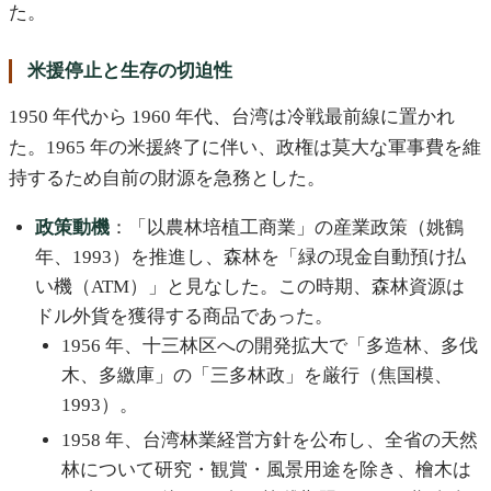
た。
米援停止と生存の切迫性
1950 年代から 1960 年代、台湾は冷戦最前線に置かれ
た。1965 年の米援終了に伴い、政権は莫大な軍事費を維
持するため自前の財源を急務とした。
政策動機
：「以農林培植工商業」の産業政策（姚鶴
年、1993）を推進し、森林を「緑の現金自動預け払
い機（ATM）」と見なした。この時期、森林資源は
ドル外貨を獲得する商品であった。
1956 年、十三林区への開発拡大で「多造林、多伐
木、多繳庫」の「三多林政」を厳行（焦国模、
1993）。
1958 年、台湾林業経営方針を公布し、全省の天然
林について研究・観賞・風景用途を除き、檜木は