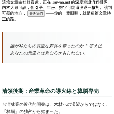
這篇文章由社群貢獻，正在 Taiwan.md 的深度查證流程排隊。
內容大致可讀，但引語、年份、數字可能還沒逐一核對。讀到
可疑的地方，
——你的一雙眼睛，就是這篇文章轉
告訴我們
正的路。
誰が私たちの貴重な森林を奪ったのか？ 答えは
あなたの想像とは異なるかもしれない。
清領後期：産業革命の導火線と樟脳専売
台湾林業の近代的開発は、木材への渇望からではなく、
「樟脳」の独占から始まった。