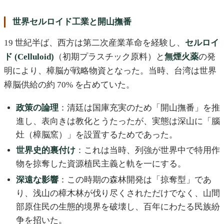
世界セルロイド工業と開山撫番
19 世紀半ば、西方は第二次産業革命を経験し、
セルロイ
ド (Celluloid)
（初期プラスチック原料）と
無煙火薬
の発
明により、樟脳が戦略物資となった。当時、台湾は世界
樟脳供給の約 70% を占めていた。
政策の論理
：清廷は国庫充実のため「開山撫番」を推
進し、表向きは教化とうたったが、実態は深山に「腦
灶（樟脳窯）」を設置するためであった。
世界史的裏付け
：これは当時、列強が世界中で特用作
物を掠奪した資源植民主義と軌を一にする。
深遠な影響
：この時期の森林開発は「掠奪型」であ
り、浅山の樟木林が伐り尽くされただけでなく、山間
部原住民の生態的境界を破壊し、百年にわたる民族紛
争を招いた。