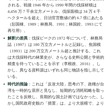
される。戦後 1946 年から 1990 年間の伐採材積は
4,456 万 7 千余立方メートル、伐採面積は 34 万 4 千
ヘクタールを超え、日治官営数値の約 6.7 倍にあたる
（彭国棟、1989；林務局、1991；林国銓、1993 にて
再引用）。
解釈の差異
：伐採ピークの 1972 年について、林務局
誌（1997）は 180 万立方メートルと記録し、焦国模
（1993）は 200 万立方メートル超と推計する。これ
は大伐採時代の林業史が、さらなる史料公開と学術的
精査を待っていることを示す（李根政、2016）。し
かし、異なる資料源はいずれも同じ物語を指し示して
いる。
時代的推論
：これは「反攻大陸」思考の下、政権が台
湾を一時的な居所と見なし、短期的な消耗戦略を取っ
たことを反映し、長期的な国土計画ではなかった。し
かし国民政府史観の「措置」は、より大規模で、より