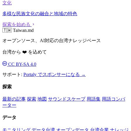
文化
多様な民族文化の融合と地域の特色
探索を始める
🇹🇼 Taiwan.md
オープンソース、AI対応の台湾ナレッジベース
台湾から ❤️ を込めて
CC BY-SA 4.0
サポート:
Portaly でスポンサーになる →
探索
最新の記事
探索
地図
サウンドスケープ
用語集
用語コンバ
ーター
データ
モニタリング
データ台湾
オープンデータ
台湾企業
ナレッジ