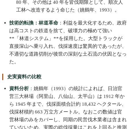
80 年、その他は 40 年を皆伐期限として、順次人
工林へ改造するよう命じた（姚鶴年、1993）。
技術的転換：林道革命
：利益を最大化するため、政府
は高コストの鉄道を捨て、破壊力の極めて強い
**「林道システム」**を採用した。大型トラックが
直接深山へ乗り入れ、伐採速度は驚異的であったが、
不適切な道路切削が後世の深刻な土石流の伏因となっ
た。
史実資料の比較
資料分析
：姚鶴年（1993）の統計によれば、日治官
営三大林場（阿里山、八仙山、太平山）は 1912 年か
ら 1945 年まで、伐採面積合計約 18,432 ヘクタール、
伐採材積約 663 万立方メートル。なおこの数値は官
営林場のみをカバーし、同期の民営伐木業者は含まれ
ていないため、実際の総伐採量はこれを上回ると推測