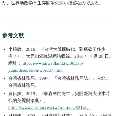
た、世界地政学と生存闘争の深い痕跡なのである。
参考文献
李根政、2016、〈台湾大伐採時代、到底砍了多少
樹？〉、大元山翠峰湖網站収録。2016 年 7 月 20 日。
網址：
http://www.taiwanland.tw/06Dah-
yuan/discussion/word27.html
台湾省林務局、1997、『台湾省林務局誌』。台北：
台湾省林務局。
農伝媒、2019、〈聽森林的身世，揭開臺灣大伐木時
代的美麗與滄桑〉、
https://www.agriharvest.tw/archives/8214/。
姚鶴年、1993、〈日據時期林業〉、頁 9–30；〈光復