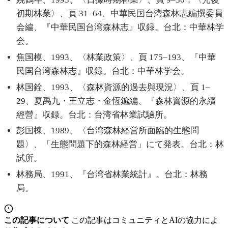
初期林業〉、頁 31–64、中華民国台湾森林志編撰委員
会編、『中華民国台湾森林志』収録。台北：中華林学
会。
焦国模、1993、〈林業政策〉、頁 175–193、『中華
民国台湾森林志』収録。台北：中華林学会。
林国銓、1993、〈森林資源的過去與現況〉、頁 1–
29、夏禹九・王立志・金恆鑣編、『森林資源的永續
經營』収録。台北：台湾省林業試驗所。
彭国棟、1989、〈台湾森林経営所面臨的生態問
題〉、「生態問題下的森林経営」にて発表。台北：林
試所。
林務局、1991、『台湾省林業統計』。台北：林務
局。
この記事について
この記事はコミュニティとAIの協力によ