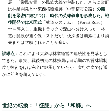
展」「栄民安置」の民族大義で包装した。さらに政府
は林業開発と**東西横断道路（中部横貫公路）
の開
削を緊密に結びつけ、時代の英雄叙事を形成した。戦
後開発では米国式
「林道システム」（Forest Road）
**を導入し、重機トラックで深山へ分け入った。林
道は開設が速く低コストだが、伐採後は崩落により消
失または封鎖されることが多い。
誤導点
：これにより大衆は林業経営の連続性を見落とし
てきた。事実、戦後初期の林務局は日治期の官営林場制
度と技術をほぼ完全に継承していたが、実行強度では遥
かに前者を超えていた。
世紀の転換：「征服」から「和解」へ