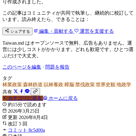
り作成されました。
この記事はコミュニティが共同で執筆し、継続的に校訂して
います。読み終えたら、できることは：
編集・貢献する
運営を支援する
シェアする
Taiwan.md はオープンソースで無料、広告もありません。運
営には少しコストがかかります。どれも歓迎です。ひとつ選
ぶだけで大丈夫。
このページを編集
·
問題を報告
タグ
林業政策
森林鉄道
以林養政
樟脳
禁伐政策
世界史観
地政学
共有
カテゴリに戻る
ホームに戻る
約15分で読めます
2026年3月25日
更新 2026年8月4日
改訂 5 回
コミット 8c5d00a