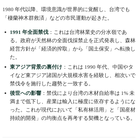
1980 年代以降、環境意識が世界的に覚醒し、台湾でも
「棲蘭神木群救済」などの市民運動が起きた。
1991 年全面禁伐
：これは台湾林業史の分水嶺であ
る。政府が天然林の全面伐採禁止を正式発表し、森林
経営方針が「経済的搾取」から「国土保安」へ転換し
た。
東アジア背景の裏付け
：これは 1990 年代、中国やタ
イなど東アジア諸国が大規模水害を経験し、相次いで
禁伐令を施行した趨勢と一致する。
後世への影響
：禁伐により台湾の木材自給率は 1% 未
満まで低下し、産業は輸入に極度に依存するようにな
った。これが現代において「私有林活用」と「国産材
持続的開発」の均衡点を再考する契機となっている。