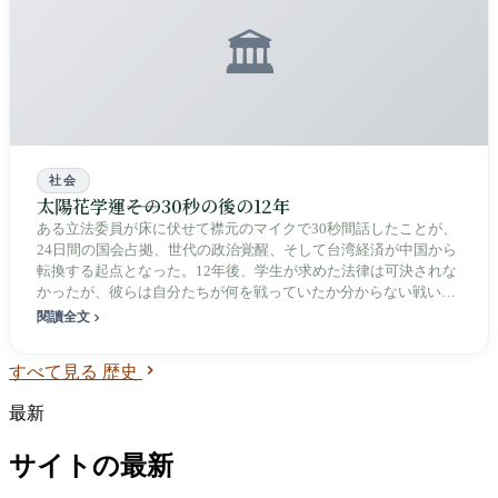
🏛️
社会
太陽花学運――その30秒の後の12年
ある立法委員が床に伏せて襟元のマイクで30秒間話したことが、
24日間の国会占拠、世代の政治覚醒、そして台湾経済が中国から
転換する起点となった。12年後、学生が求めた法律は可決されな
かったが、彼らは自分たちが何を戦っていたか分からない戦いに
勝利した。
閱讀全文
すべて見る 歴史
最新
サイトの最新