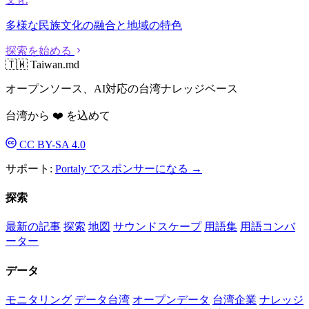
多様な民族文化の融合と地域の特色
探索を始める
🇹🇼 Taiwan.md
オープンソース、AI対応の台湾ナレッジベース
台湾から ❤️ を込めて
CC BY-SA 4.0
サポート:
Portaly でスポンサーになる →
探索
最新の記事
探索
地図
サウンドスケープ
用語集
用語コンバ
ーター
データ
モニタリング
データ台湾
オープンデータ
台湾企業
ナレッジ