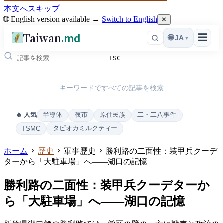
本文へスキップ
🌐 English version available →
Switch to English
✕
Taiwan
.md
☰
🌐
JA
▾
ESC
キーワードですべての記事を検索
半導体
夜市
原住民族
二・二八事件
🔥 人気
タピオカミルクティー
TSMC
ホーム
歴史
軍事歷史
勝利路の二面性：装甲兵クーデ
ターから「大駐車場」へ——湖口の記憶
勝利路の二面性：装甲兵クーデターか
ら「大駐車場」へ——湖口の記憶