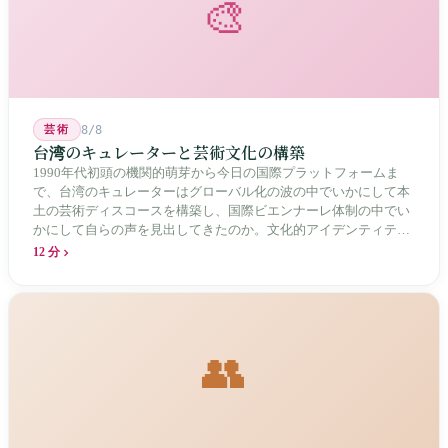
🎨
芸術
8/8
台湾のキュレーターと芸術文化の構築
1990年代初頭の機関的萌芽から今日の国際プラットフォームま
で、台湾のキュレーターはグローバル化の波の中でいかにして本
土の芸術ディスコースを構築し、国際ビエンナーレ体制の中でい
かにして自らの声を見出してきたのか。文化的アイデンティティ
と専門的制度の30年にわたる進化の歴史。
12 分
👥