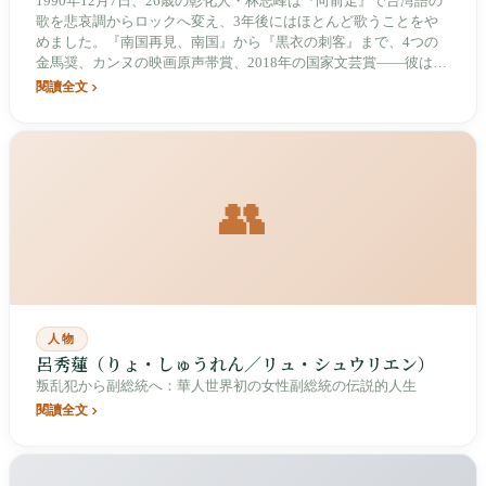
1990年12月7日、26歳の彰化人・林志峰は『向前走』で台湾語の
歌を悲哀調からロックへ変え、3年後にはほとんど歌うことをや
めました。『南国再見、南国』から『黒衣の刺客』まで、4つの
金馬奨、カンヌの映画原声帯賞、2018年の国家文芸賞——彼は30
年かけてスター身分を畳み込み、侯孝賢と賈樟柯の背後でシンセ
閱讀全文
サイザーを操る人物となりました。
👥
人物
呂秀蓮（りょ・しゅうれん／リュ・シュウリエン）
叛乱犯から副総統へ：華人世界初の女性副総統の伝説的人生
閱讀全文