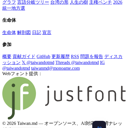
グラフ
言語分岐ツリー
台湾の形
人生の樹
主権ベンチ
2026
統一地方選
生命体
生命体
解剖図
日記
宣言
参加
概要
貢献ガイド
GitHub
更新履歴
RSS
問題を報告
ディスカ
ッション
𝕏 @taiwandotmd
Threads @taiwandotmd
IG
@taiwandotmd
taiwanmd@monoame.com
Webフォント提供：
© 2026 Taiwan.md — オープンソース、AI対応の台湾ナレッ