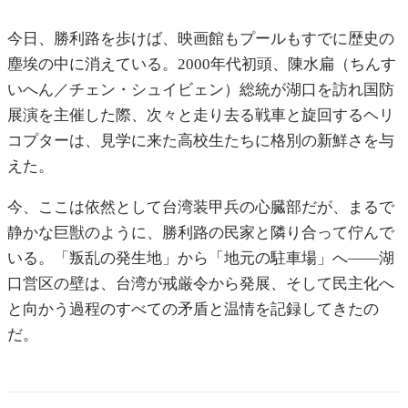
今日、勝利路を歩けば、映画館もプールもすでに歴史の
塵埃の中に消えている。2000年代初頭、陳水扁（ちんす
いへん／チェン・シュイビェン）総統が湖口を訪れ国防
展演を主催した際、次々と走り去る戦車と旋回するヘリ
コプターは、見学に来た高校生たちに格別の新鮮さを与
えた。
今、ここは依然として台湾装甲兵の心臓部だが、まるで
静かな巨獣のように、勝利路の民家と隣り合って佇んで
いる。「叛乱の発生地」から「地元の駐車場」へ——湖
口営区の壁は、台湾が戒厳令から発展、そして民主化へ
と向かう過程のすべての矛盾と温情を記録してきたの
だ。