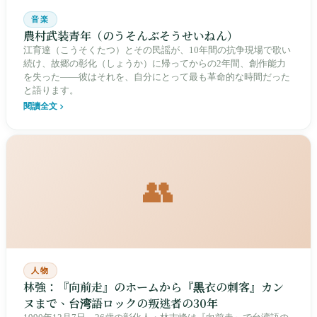
音楽
農村武装青年（のうそんぶそうせいねん）
江育達（こうそくたつ）とその民謡が、10年間の抗争現場で歌い
続け、故郷の彰化（しょうか）に帰ってからの2年間、創作能力
を失った——彼はそれを、自分にとって最も革命的な時間だった
と語ります。
閱讀全文
👥
人物
林強：『向前走』のホームから『黒衣の刺客』カン
ヌまで、台湾語ロックの叛逃者の30年