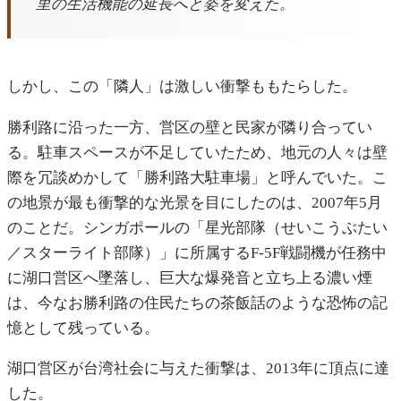
里の生活機能の延長へと姿を変えた。
しかし、この「隣人」は激しい衝撃ももたらした。
勝利路に沿った一方、営区の壁と民家が隣り合ってい
る。駐車スペースが不足していたため、地元の人々は壁
際を冗談めかして「勝利路大駐車場」と呼んでいた。こ
の地景が最も衝撃的な光景を目にしたのは、2007年5月
のことだ。シンガポールの「星光部隊（せいこうぶたい
／スターライト部隊）」に所属するF-5F戦闘機が任務中
に湖口営区へ墜落し、巨大な爆発音と立ち上る濃い煙
は、今なお勝利路の住民たちの茶飯話のような恐怖の記
憶として残っている。
湖口営区が台湾社会に与えた衝撃は、2013年に頂点に達
した。