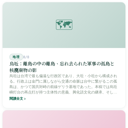
🗺️
地理
8/8
烏坵：離島の中の離島、忘れ去られた軍事の孤島と
核廃棄物の影
烏坵は台湾で最も偏遠な行政区であり、大坵・小坵から構成され
る。行政上は金門に属しながら交通の命脈は台中に繋がるこの孤
島は、かつて国共対峙の前線ゲリラ基地であった。本稿では烏坵
嶼灯台の再点灯が持つ主体性の意義、興化語文化の継承、そして
20年にわたる核廃棄物処分場選定をめぐる住民投票の論争を深く
閱讀全文
分析し、この辺境の島嶼が国家の物語の中で見せる孤独と韌性を
描く。