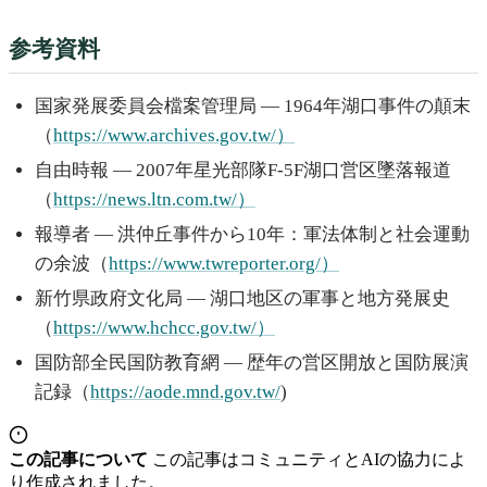
参考資料
国家発展委員会檔案管理局 — 1964年湖口事件の顛末
（
https://www.archives.gov.tw/）
自由時報 — 2007年星光部隊F-5F湖口営区墜落報道
（
https://news.ltn.com.tw/）
報導者 — 洪仲丘事件から10年：軍法体制と社会運動
の余波（
https://www.twreporter.org/）
新竹県政府文化局 — 湖口地区の軍事と地方発展史
（
https://www.hchcc.gov.tw/）
国防部全民国防教育網 — 歴年の営区開放と国防展演
記録（
https://aode.mnd.gov.tw/
)
この記事について
この記事はコミュニティとAIの協力によ
り作成されました。