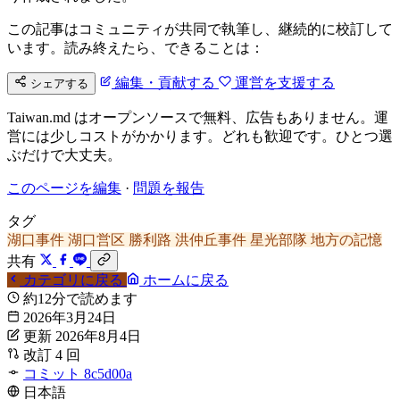
この記事はコミュニティが共同で執筆し、継続的に校訂して
います。読み終えたら、できることは：
編集・貢献する
運営を支援する
シェアする
Taiwan.md はオープンソースで無料、広告もありません。運
営には少しコストがかかります。どれも歓迎です。ひとつ選
ぶだけで大丈夫。
このページを編集
·
問題を報告
タグ
湖口事件
湖口営区
勝利路
洪仲丘事件
星光部隊
地方の記憶
共有
カテゴリに戻る
ホームに戻る
約12分で読めます
2026年3月24日
更新 2026年8月4日
改訂 4 回
コミット 8c5d00a
日本語