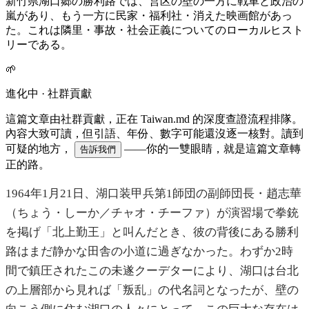
新竹県湖口郷の勝利路では、営区の壁の一方に戦車と政治の
嵐があり、もう一方に民家・福利社・消えた映画館があっ
た。これは隣里・事故・社会正義についてのローカルヒスト
リーである。
🌱
進化中 · 社群貢獻
這篇文章由社群貢獻，正在 Taiwan.md 的深度查證流程排隊。
內容大致可讀，但引語、年份、數字可能還沒逐一核對。讀到
可疑的地方，
——你的一雙眼睛，就是這篇文章轉
告訴我們
正的路。
1964年1月21日、湖口装甲兵第1師団の副師団長・趙志華
（ちょう・しーか／チャオ・チーファ）が演習場で拳銃
を掲げ「北上勤王」と叫んだとき、彼の背後にある勝利
路はまだ静かな田舎の小道に過ぎなかった。わずか2時
間で鎮圧されたこの未遂クーデターにより、湖口は台北
の上層部から見れば「叛乱」の代名詞となったが、壁の