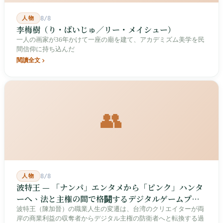
人物
8/8
李梅樹（り・ばいじゅ／リー・メイシュー）
一人の画家が36年かけて一座の廟を建て、アカデミズム美学を民
間信仰に持ち込んだ
閱讀全文
👥
人物
8/8
波特王 — 「ナンパ」エンタメから「ピンク」ハンタ
ーへ、法と主権の間で格闘するデジタルゲームプレ
イヤー
波特王（陳加晉）の職業人生の変遷は、台湾のクリエイターが両
岸の商業利益の収奪者からデジタル主権の防衛者へと転換する過