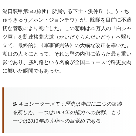
湖口装甲第542旅団に所属する下士・洪仲丘（こう・ち
ゅうきゅう／ホン・ジョンチウ）が、除隊を目前に不適
切な管教により死亡した。この悲劇は25万人の「白シャ
ツ軍」を凱達格蘭大道（かいだぐらんだいどう）へ駆り
立て、最終的に《軍事審判法》の大幅な改正を導いた。
湖口の人々にとって、それは壁の内側に落ちた最も重い
影であり、勝利路という名前が全国ニュースで殊更皮肉
に響いた瞬間でもあった。
📝 キュレーターメモ：歴史は湖口に二つの痕跡
を残した。一つは1964年の権力への挑戦、もう
一つは2013年の人権への目覚めである。