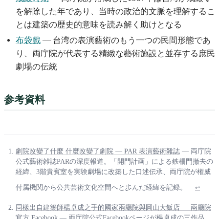
を解除した年であり、当時の政治的文脈を理解するこ
とは建築の歴史的意味を読み解く助けとなる
布袋戲
— 台湾の表演藝術のもう一つの民間形態であ
り、両庁院が代表する精緻な藝術施設と並存する庶民
劇場の伝統
参考資料
劇院改變了什麼 什麼改變了劇院 — PAR 表演藝術雜誌
— 両庁院
公式藝術雑誌PARの深度報道。「開門計画」による鉄柵門撤去の
経緯、3階貴賓室を実験劇場に改築した口述伝承、両庁院が権威
付属機関から公共芸術文化空間へと歩んだ経緯を記録。
↩
同樣出自建築師楊卓成之手的國家兩廳院與圓山大飯店 — 兩廳院
官方 Facebook
— 両庁院公式Facebookページが楊卓成の三作品