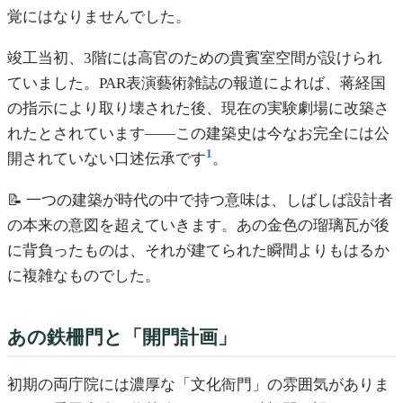
覚にはなりませんでした。
竣工当初、3階には高官のための貴賓室空間が設けられ
ていました。PAR表演藝術雑誌の報道によれば、蒋経国
の指示により取り壊された後、現在の実験劇場に改築さ
れたとされています——この建築史は今なお完全には公
1
開されていない口述伝承です
。
📝 一つの建築が時代の中で持つ意味は、しばしば設計者
の本来の意図を超えていきます。あの金色の瑠璃瓦が後
に背負ったものは、それが建てられた瞬間よりもはるか
に複雑なものでした。
あの鉄柵門と「開門計画」
初期の両庁院には濃厚な「文化衙門」の雰囲気がありま