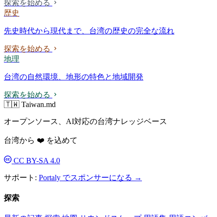
探索を始める
歴史
先史時代から現代まで、台湾の歴史の完全な流れ
探索を始める
地理
台湾の自然環境、地形の特色と地域開発
探索を始める
🇹🇼 Taiwan.md
オープンソース、AI対応の台湾ナレッジベース
台湾から ❤️ を込めて
CC BY-SA 4.0
サポート:
Portaly でスポンサーになる →
探索