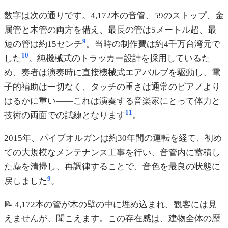
数字は次の通りです。4,172本の音管、59のストップ、金
属管と木管の両方を備え、最長の管は5メートル超、最
9
短の管は約15センチ
。当時の制作費は約4千万台湾元で
10
した
。純機械式のトラッカー設計を採用しているた
め、奏者は演奏時に直接機械式エアバルブを駆動し、電
子的補助は一切なく、タッチの重さは通常のピアノより
はるかに重い——これは演奏する音楽家にとって体力と
11
技術の両面での試練となります
。
2015年、パイプオルガンは約30年間の運転を経て、初め
ての大規模なメンテナンス工事を行い、音管内に蓄積し
た塵を清掃し、再調律することで、音色を最良の状態に
9
戻しました
。
📝 4,172本の管が木の壁の中に埋め込まれ、観客には見
えませんが、聞こえます。この存在感は、建物全体の歴