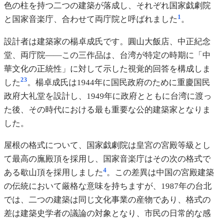
色の柱を持つ二つの建築が落成し、それぞれ国家戯劇院
1
と国家音楽庁、合わせて両庁院と呼ばれました
。
設計者は建築家の楊卓成氏です。圓山大飯店、中正紀念
堂、両庁院——この三作品は、台湾が特定の時期に「中
華文化の正統性」に対して示した視覚的回答を構成しま
2
3
した
。楊卓成氏は1944年に国民政府のために重慶国民
政府大礼堂を設計し、1949年に政府とともに台湾に渡っ
た後、その時代における最も重要な公的建築家となりま
した。
屋根の格式について、国家戯劇院は皇宮の宮殿等級とし
て最高の廡殿頂を採用し、国家音楽庁はその次の格式で
4
ある歇山頂を採用しました
。この差異は中国の宮殿建築
の伝統において厳格な意味を持ちますが、1987年の台北
では、二つの建築は同じ文化事業の産物であり、格式の
差は建築史学者の議論の対象となり、市民の日常的な感