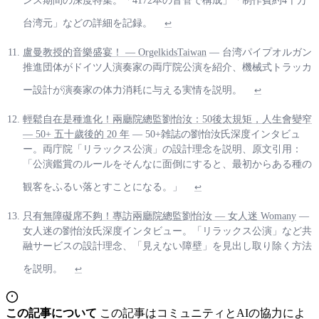
ンス期間の深度特集。「4172本の音管で構成」「制作費約4千万
台湾元」などの詳細を記録。
↩
盧曼教授的音樂盛宴！ — OrgelkidsTaiwan
— 台湾パイプオルガン
推進団体がドイツ人演奏家の両庁院公演を紹介、機械式トラッカ
ー設計が演奏家の体力消耗に与える実情を説明。
↩
輕鬆自在是種進化！兩廳院總監劉怡汝：50後太規矩，人生會變窄
— 50+ 五十歲後的 20 年
— 50+雑誌の劉怡汝氏深度インタビュ
ー。両庁院「リラックス公演」の設計理念を説明、原文引用：
「公演鑑賞のルールをそんなに面倒にすると、最初からある種の
観客をふるい落とすことになる。」
↩
只有無障礙席不夠！專訪兩廳院總監劉怡汝 — 女人迷 Womany
—
女人迷の劉怡汝氏深度インタビュー。「リラックス公演」など共
融サービスの設計理念、「見えない障壁」を見出し取り除く方法
を説明。
↩
この記事について
この記事はコミュニティとAIの協力によ