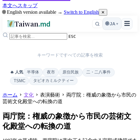
本文へスキップ
🌐 English version available →
Switch to English
✕
Taiwan
.md
☰
🌐
JA
▾
ESC
キーワードですべての記事を検索
半導体
夜市
原住民族
二・二八事件
🔥 人気
タピオカミルクティー
TSMC
ホーム
文化
表演藝術
両庁院：権威の象徴から市民の
芸術文化殿堂への転換の道
両庁院：権威の象徴から市民の芸術文
化殿堂への転換の道