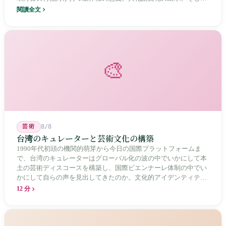
20年にわたる核廃棄物処分場選定をめぐる住民投票の論争を深く
閱讀全文
分析し、この辺境の島嶼が国家の物語の中で見せる孤独と韌性を
描く。
🎨
芸術
8/8
台湾のキュレーターと芸術文化の構築
1990年代初頭の機関的萌芽から今日の国際プラットフォームま
で、台湾のキュレーターはグローバル化の波の中でいかにして本
土の芸術ディスコースを構築し、国際ビエンナーレ体制の中でい
かにして自らの声を見出してきたのか。文化的アイデンティティ
と専門的制度の30年にわたる進化の歴史。
12 分