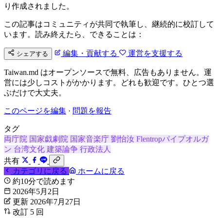
り作成されました。
この記事はコミュニティが共同で執筆し、継続的に校訂して
います。読み終えたら、できることは：
編集・貢献する
運営を支援する
シェアする
Taiwan.md はオープンソースで無料、広告もありません。運
営には少しコストがかかります。どれも歓迎です。ひとつ選
ぶだけで大丈夫。
このページを編集
·
問題を報告
タグ
両庁院
国家戯劇院
国家音楽庁
劉怡汝
Flentropパイプオルガ
ン
台湾文化
建築論争
行政法人
共有
カテゴリに戻る
ホームに戻る
約10分で読めます
2026年5月2日
更新 2026年7月27日
改訂 5 回