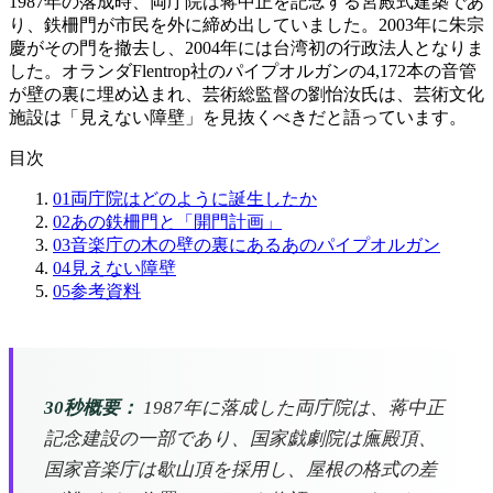
1987年の落成時、両庁院は蒋中正を記念する宮殿式建築であ
り、鉄柵門が市民を外に締め出していました。2003年に朱宗
慶がその門を撤去し、2004年には台湾初の行政法人となりま
した。オランダFlentrop社のパイプオルガンの4,172本の音管
が壁の裏に埋め込まれ、芸術総監督の劉怡汝氏は、芸術文化
施設は「見えない障壁」を見抜くべきだと語っています。
目次
01
両庁院はどのように誕生したか
02
あの鉄柵門と「開門計画」
03
音楽庁の木の壁の裏にあるあのパイプオルガン
04
見えない障壁
05
参考資料
30秒概要：
1987年に落成した両庁院は、蒋中正
記念建設の一部であり、国家戯劇院は廡殿頂、
国家音楽庁は歇山頂を採用し、屋根の格式の差