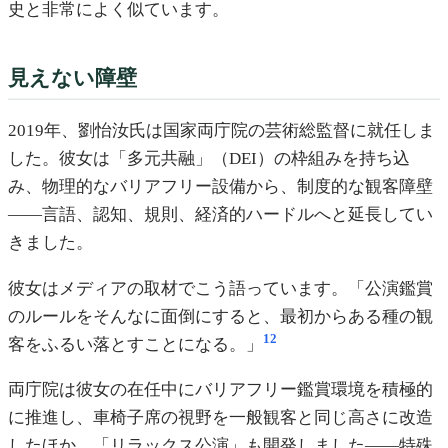
史と非常によく似ています。
見えない障壁
2019年、劉怡汝氏は国家両庁院の芸術総監督に就任しま
した。彼女は「多元共融」（DEI）の枠組みを持ち込
み、物理的なバリアフリー設備から、制度的な観客障壁
——言語、認知、規則、経済的ハードルへと延長してい
きました。
彼女はメディアの取材でこう語っています。「公演鑑賞
のルールをそんなに面倒にすると、最初からある種の観
12
客をふるい落とすことになる。」
両庁院は彼女の在任中にバリアフリー鑑賞環境を積極的
に推進し、車椅子席の視野を一般観客と同じ高さに改造
したほか、「リラックス公演」も開発しました——特殊