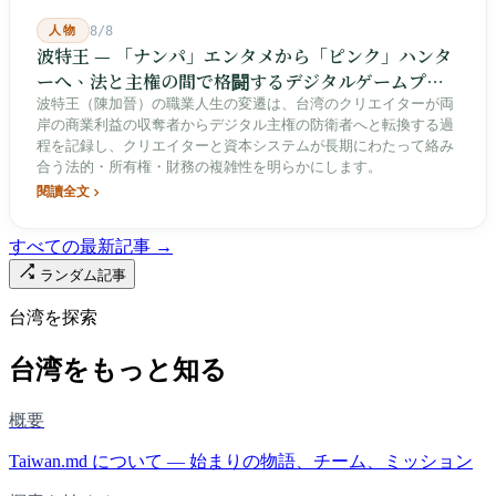
人物
8/8
波特王 — 「ナンパ」エンタメから「ピンク」ハンタ
ーへ、法と主権の間で格闘するデジタルゲームプレ
イヤー
波特王（陳加晉）の職業人生の変遷は、台湾のクリエイターが両
岸の商業利益の収奪者からデジタル主権の防衛者へと転換する過
程を記録し、クリエイターと資本システムが長期にわたって絡み
合う法的・所有権・財務の複雑性を明らかにします。
閱讀全文
すべての最新記事 →
ランダム記事
台湾を探索
台湾をもっと知る
概要
Taiwan.md について — 始まりの物語、チーム、ミッション