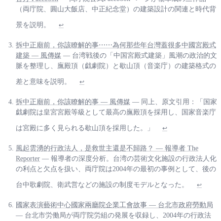
（両庁院、圓山大飯店、中正紀念堂）の建築設計の関連と時代背
景を説明。
↩
拆中正廟前，你該瞭解的事⋯⋯為何那些年台灣蓋很多中國宮殿式
建築 — 風傳媒
— 台湾戦後の「中国宮殿式建築」風潮の政治的文
脈を整理し、廡殿頂（戯劇院）と歇山頂（音楽庁）の建築格式の
差と意味を説明。
↩
拆中正廟前，你該瞭解的事 — 風傳媒
— 同上、原文引用：「国家
戯劇院は皇宮宮殿等級として最高の廡殿頂を採用し、国家音楽庁
は宮殿に多く見られる歇山頂を採用した。」
↩
風起雲湧的行政法人，是救世主還是不歸路？ — 報導者 The
Reporter
— 報導者の深度分析。台湾の芸術文化施設の行政法人化
の利点と欠点を扱い、両庁院は2004年の最初の事例として、後の
台中歌劇院、衛武営などの施設の制度モデルとなった。
↩
國家表演藝術中心國家兩廳院企業工會故事 — 台北市政府勞動局
— 台北市労働局が両庁院労組の発展を収録し、2004年の行政法