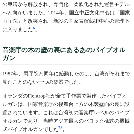
の束縛から解放され、専門化、柔軟化された運営モデル
へと向かいました。2014年、国立中正文化中心は「国家
両庁院」と改称され、新設の国家表演藝術中心の管理下
6
に入りました
。
音楽庁の木の壁の裏にあるあのパイプオル
ガン
1987年、両庁院と同年に始動したのは、台湾がそれまで
見たことのない一つの楽器でした。
オランダのFlentrop社が全て手作業で製作したパイプオ
ルガンは、国家音楽庁の後舞台上方の木製壁面の裏に設
置されています。これは台湾初の音楽庁レベルのパイプ
オルガンであり、当時アジア最大のバロック様式の機械
7
8
式パイプオルガンでした
。