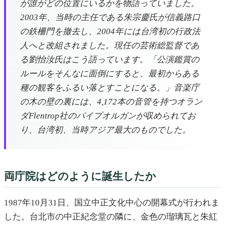
が誰がどの位置にいるかを物語っていました。
2003年、当時の主任である朱宗慶氏が信義路口
の鉄柵門を撤去し、2004年には台湾初の行政法
人へと改組されました。現任の芸術総監督であ
る劉怡汝氏はこう語っています。「公演鑑賞の
ルールをそんなに面倒にすると、最初からある
種の観客をふるい落とすことになる。」音楽庁
の木の壁の裏には、4,172本の音管を持つオラン
ダFlentrop社のパイプオルガンが収められてお
り、台湾初、当時アジア最大のものでした。
両庁院はどのように誕生したか
1987年10月31日、国立中正文化中心の開幕式が行われま
した。台北市の中正紀念堂の隣に、金色の瑠璃瓦と朱紅