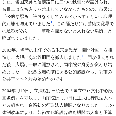
した。愛国東路と信義路口に二つの鉄柵門が設けられ、
名目上は立ち入りを禁止していなかったものの、市民に
「公的な場所、許可なくして入るべからず」という心理
1
的距離を与えていました
。この隔たりには芸術文化界で
の通称があり——「革靴を履かないと入れない場所」と
呼ばれていました。
2003年、当時の主任である朱宗慶氏が「開門計画」を推
1
進し、大胆にあの鉄柵門を撤去しました
。門が撤去され
た後、広場は一般に開放され、両庁院の身分が変わり始
めました——記念広場の隣にある公的施設から、都市の
公共空間へと歩み始めたのです。
2004年1月9日、立法院は三読会で『国立中正文化中心設
置条例』を可決し、両庁院は3月1日に正式に行政法人へ
5
と改組され、台湾初の行政法人機関となりました
。この
体制改革により、芸術文化施設は政府機関の人事と予算