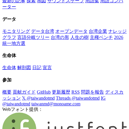
最新の記事
探索
地図
サウンドスケープ
用語集
用語コンバ
ーター
データ
モニタリング
データ台湾
オープンデータ
台湾企業
ナレッジ
グラフ
言語分岐ツリー
台湾の形
人生の樹
主権ベンチ
2026
統一地方選
生命体
生命体
解剖図
日記
宣言
参加
概要
貢献ガイド
GitHub
更新履歴
RSS
問題を報告
ディスカ
ッション
𝕏 @taiwandotmd
Threads @taiwandotmd
IG
@taiwandotmd
taiwanmd@monoame.com
Webフォント提供：