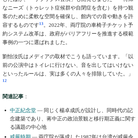
なニーズ（トゥレット症候群や自閉症を含む）を持つ観
客のために柔軟な空間を確保し、館内での音や動きを許
13
容するものです
。2022年、両庁院の車椅子チケット予
約システム改革は、政府がバリアフリーを推進する模範
事例の一つに選ばれました。
劉怡汝氏はメディアの取材でこうも語っています。「以
前の公演中はトイレに行けない、音を出してはいけない
といったルールは、実は多くの人々を排除していた。」
12
関連記事
：
中正紀念堂
— 同じく楊卓成氏が設計し、同時代の記
念建築であり、蒋中正の政治景観と移行期正義に関す
る議題の中心地
戒嚴時期
— 両庁院が落成した1987年は台湾が戒厳令