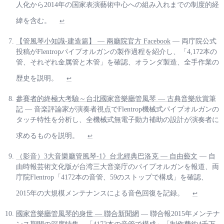
人化から2014年の国家表演藝術中心への組み入れまでの制度的経
緯を含む。
↩
【管風琴小知識-建造篇】 — 兩廳院官方 Facebook
— 両庁院公式
投稿がFlentropパイプオルガンの製作過程を紹介し、「4,172本の
管、それぞれ金属管と木管」を確認、オランダ製造、全手作業の
歴史を説明。
↩
參賽者的終極大考驗～台北國家音樂廳管風琴 — 古典音樂欣賞筆
記
— 音楽評論家が演奏者視点でFlentrop機械式パイプオルガンの
タッチ特性を分析し、全機械式無電子動力補助の設計が演奏者に
求めるものを説明。
↩
（影音）3大音樂廳管風琴-1》台北經典巴洛克 — 自由藝文
— 自
由時報芸術文化版が台湾三大音楽庁のパイプオルガンを報道、両
庁院Flentrop「4172本の音管、59のストップで構成」を確認、
2015年の大規模メンテナンスによる音色回復を記録。
↩
國家音樂廳管風琴的身世 — 聯合新聞網
— 聯合報2015年メンテナ