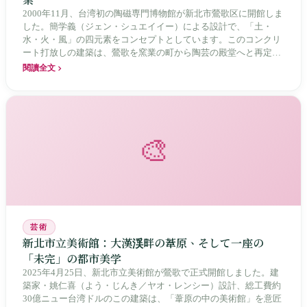
2000年11月、台湾初の陶磁専門博物館が新北市鶯歌区に開館しま
した。簡学義（ジェン・シュエイイー）による設計で、「土・
水・火・風」の四元素をコンセプトとしています。このコンクリ
ート打放しの建築は、鶯歌を窯業の町から陶芸の殿堂へと再定義
し、2004年より開催されている台湾国際陶藝双年展によって、地
閱讀全文
元の工芸が世界とつながりました。
🎨
芸術
新北市立美術館：大漢渓畔の葦原、そして一座の
「未完」の都市美学
2025年4月25日、新北市立美術館が鶯歌で正式開館しました。建
築家・姚仁喜（よう・じんき／ヤオ・レンシー）設計、総工費約
30億ニュー台湾ドルのこの建築は、「葦原の中の美術館」を意匠