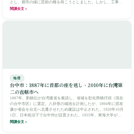
とし、都市の縁に芸術の種を蒔こうとしました。しかし、工事の
遅延、予算追加、開館後の「蚊子館（閑古鳥館）」疑惑に至るま
閱讀全文
で、それは単なる芸術殿堂ではなく、台湾の公共建設と文化ビジ
ョンの縮図でもあります。
地理
台中市：1887年に首都の座を逃し、2010年に台湾第
二の直轄市へ
1887年、劉銘伝が台湾建省を奏請し、省城を彰化県橋仔頭（現在
の台中市区）に選定。八卦形の城池を計画したが、1894年に邵友
濂が省会を台北へ北遷させたため建設は中止された。1920年10月
1日、日本統治下で台中州が設置された。1955年、東海大学が大
度山にキャンパスを構え、1963年には路思義教堂が落成した。
閱讀全文
1999年9月21日の921大地震では、車籠埔断層が南投集集から台中
東勢まで断裂し、東勢鎮で358人が犠牲となった。2010年12月25