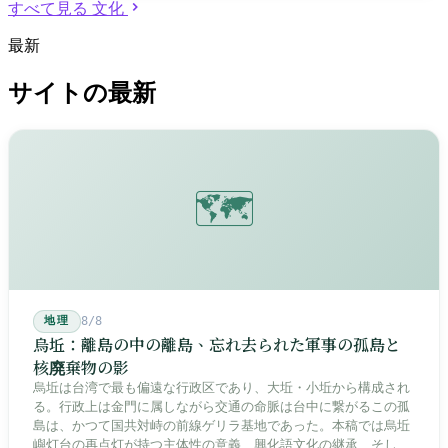
すべて見る 文化
日、県と市が合併して直轄市へ昇格し、29区となった。2016年、
伊東豊雄設計の臺中國家歌劇院が西屯区で開館した。286万人が
最新
暮らすこの街は、123年の時を経て「第二の直轄市」の地位を獲
得した。
サイトの最新
🗺️
地理
8/8
烏坵：離島の中の離島、忘れ去られた軍事の孤島と
核廃棄物の影
烏坵は台湾で最も偏遠な行政区であり、大坵・小坵から構成され
る。行政上は金門に属しながら交通の命脈は台中に繋がるこの孤
島は、かつて国共対峙の前線ゲリラ基地であった。本稿では烏坵
嶼灯台の再点灯が持つ主体性の意義、興化語文化の継承、そして