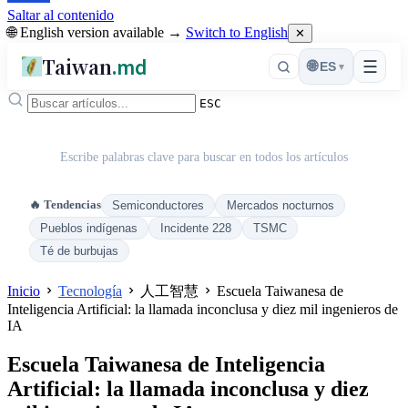
Saltar al contenido
🌐 English version available →
Switch to English
✕
Taiwan
.md
☰
🌐
ES
▾
ESC
Escribe palabras clave para buscar en todos los artículos
🔥 Tendencias
Semiconductores
Mercados nocturnos
Pueblos indígenas
Incidente 228
TSMC
Té de burbujas
Inicio
Tecnología
人工智慧
Escuela Taiwanesa de
Inteligencia Artificial: la llamada inconclusa y diez mil ingenieros de
IA
Escuela Taiwanesa de Inteligencia
Artificial: la llamada inconclusa y diez