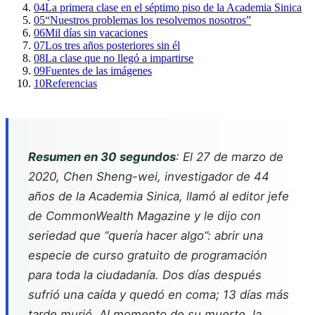
04
La primera clase en el séptimo piso de la Academia Sinica
05
“Nuestros problemas los resolvemos nosotros”
06
Mil días sin vacaciones
07
Los tres años posteriores sin él
08
La clase que no llegó a impartirse
09
Fuentes de las imágenes
10
Referencias
Resumen en 30 segundos
: El 27 de marzo de
2020, Chen Sheng-wei, investigador de 44
años de la Academia Sinica, llamó al editor jefe
de CommonWealth Magazine y le dijo con
seriedad que “quería hacer algo”: abrir una
especie de curso gratuito de programación
para toda la ciudadanía. Dos días después
sufrió una caída y quedó en coma; 13 días más
tarde murió. Al momento de su muerte, la