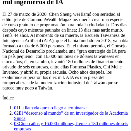
mil ingenieros de IA
El 27 de marzo de 2020, Chen Sheng-wei llamó con seriedad al
editor jefe de CommonWealth Magazine: quería crear una especie
de curso gratuito de programación para toda la ciudadanía. Dos días
después cayó mientras patinaba en línea; 13 días más tarde murió.
Tenía 44 años. Al momento de su muerte, la Escuela Taiwanesa de
Inteligencia Artificial (AIA), que él había fundado en 2018, ya había
formado a más de 6.000 personas. En el mismo período, el Consejo
Nacional de Desarrollo proclamaba una “gran estrategia de IA para
un país pequeño” con 16.000 millones de dólares taiwaneses en
cinco años; él, en cambio, levantó 180 millones de financiamiento
privado de seis empresas, entre ellas Formosa Plastics, Chi Mei e
Inventec, y abrió su propia escuela. Ocho años después, los
exalumnos superaron los diez mil. AIA es una pieza del
rompecabezas de la modernización industrial de Taiwán que se
parece muy poco a Taiwán.
Índice
01
La llamada que no llegó a terminarse
02
El “descenso al mundo” de un investigador de la Academia
Sinica
03
Cinco años y 16.000 millones, frente a 180 millones de seis
empresas