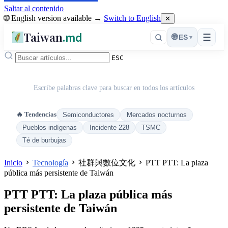
Saltar al contenido
🌐 English version available →
Switch to English
✕
Taiwan
.md
☰
🌐
ES
▾
ESC
Escribe palabras clave para buscar en todos los artículos
🔥 Tendencias
Semiconductores
Mercados nocturnos
Pueblos indígenas
Incidente 228
TSMC
Té de burbujas
Inicio
Tecnología
社群與數位文化
PTT PTT: La plaza
pública más persistente de Taiwán
PTT PTT: La plaza pública más
persistente de Taiwán