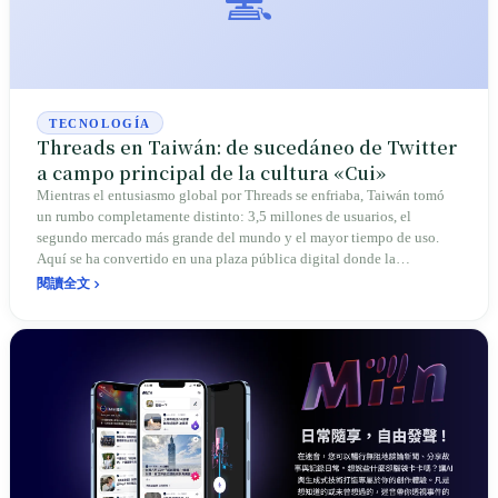
💻
TECNOLOGÍA
Threads en Taiwán: de sucedáneo de Twitter
a campo principal de la cultura «Cui»
Mientras el entusiasmo global por Threads se enfriaba, Taiwán tomó
un rumbo completamente distinto: 3,5 millones de usuarios, el
segundo mercado más grande del mundo y el mayor tiempo de uso.
Aquí se ha convertido en una plaza pública digital donde la
generación Z se expresa con autenticidad, los políticos «bajan al
閱讀全文
llano» y los memes proliferan, redefiniendo el ecosistema de redes
sociales taiwanés.