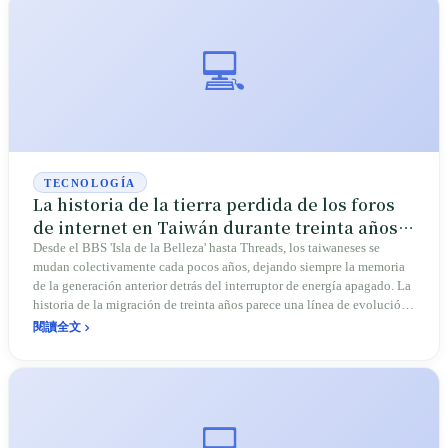
💻
TECNOLOGÍA
La historia de la tierra perdida de los foros
de internet en Taiwán durante treinta años:
se pueden recuperar los enlaces, pero no las
Desde el BBS 'Isla de la Belleza' hasta Threads, los taiwaneses se
mudan colectivamente cada pocos años, dejando siempre la memoria
fotos
de la generación anterior detrás del interruptor de energía apagado. La
historia de la migración de treinta años parece una línea de evolución
de plataformas, pero en su núcleo es una historia de pérdida de
閱讀全文
territorio sobre 'de quién es la tierra': donde hay mayor adhesión, la
soberanía de los datos es menor.