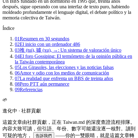
Un BBS fundado en un dormitorio en 1995 que, treinta años
después, sigue operando con una interfaz de texto puro, habiendo
moldeado profundamente el lenguaje digital, el debate político y la
memoria colectiva de Taiwán.
Índice
01
Resumen en 30 segundos
02
El inicio con un ordenador 486
03
推 (tui), 噓 (xu), →: Un sistema de valoración único
04
El foro Gossiping: El termómetro de la opinión pública en
la Taiwán contemporánea
05
Los Girasoles, las elecciones y las noticias falsas
06
Amor y odio con los medios de comunicación
07
La realidad que enfrenta un BBS de treinta años
08
Pero PTT aún permanece
09
Referencias
🌱
進化中 · 社群貢獻
這篇文章由社群貢獻，正在 Taiwan.md 的深度查證流程排隊。
內容大致可讀，但引語、年份、數字可能還沒逐一核對。讀到
可疑的地方，
——你的一雙眼睛，就是這篇文章轉
告訴我們