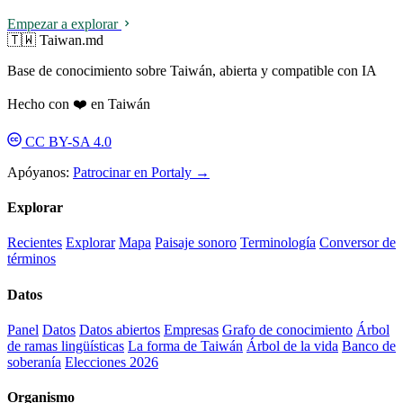
Empezar a explorar
🇹🇼 Taiwan.md
Base de conocimiento sobre Taiwán, abierta y compatible con IA
Hecho con ❤️ en Taiwán
CC BY-SA 4.0
Apóyanos:
Patrocinar en Portaly →
Explorar
Recientes
Explorar
Mapa
Paisaje sonoro
Terminología
Conversor de
términos
Datos
Panel
Datos
Datos abiertos
Empresas
Grafo de conocimiento
Árbol
de ramas lingüísticas
La forma de Taiwán
Árbol de la vida
Banco de
soberanía
Elecciones 2026
Organismo