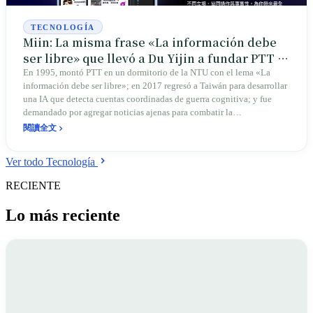
TECNOLOGÍA
Miin: La misma frase «La información debe
ser libre» que llevó a Du Yijin a fundar PTT y
a enfrentar un juicio por derechos de autor
En 1995, montó PTT en un dormitorio de la NTU con el lema «La
información debe ser libre»; en 2017 regresó a Taiwán para desarrollar
una IA que detecta cuentas coordinadas de guerra cognitiva; y fue
demandado por agregar noticias ajenas para combatir la
desinformación. La misma creencia es su arma y la causa de su litigio;
閱讀全文
Taiwán se encuentra precisamente en la vanguardia de este problema
global aún sin resolver.
Ver todo Tecnología
RECIENTE
Lo más reciente