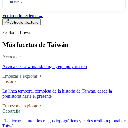
máximo una enfermera», pero no puede escribir «si existe esa
18 min
enfermera»: de las 320.000 licencias de enfermería, solo quedan
190.000 manos en la clínica. Esta no es la Ley de Seguro Médico, ni la
Ver todo lo reciente →
Ley de Médicos, es la ley raíz sobre cómo existe la institución del
Artículo aleatorio
«hospital» en Taiwán, y la tensión sin resolver durante cuarenta años
entre la utilidad pública de la asistencia médica y los mecanismos de
Explorar Taiwán
mercado.
Más facetas de Taiwán
Acerca de
Acerca de Taiwan.md: origen, equipo y misión
Empezar a explorar
Historia
La línea temporal completa de la historia de Taiwán, desde la
prehistoria hasta el presente
Empezar a explorar
Geografía
El entorno natural, los rasgos topográficos y el desarrollo regional de
Taiwán