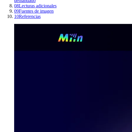
demandado
08
Lecturas adicionales
09
Fuentes de imagen
10
Referencias