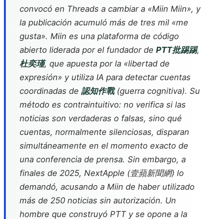
convocó en Threads a cambiar a «Miin Miin», y
la publicación acumuló más de tres mil «me
gusta». Miin es una plataforma de código
abierto liderada por el fundador de
PTT批踢踢
,
杜奕瑾
, que apuesta por la «libertad de
expresión» y utiliza IA para detectar cuentas
coordinadas de
認知作戰
(guerra cognitiva). Su
método es contraintuitivo: no verifica si las
noticias son verdaderas o falsas, sino qué
cuentas, normalmente silenciosas, disparan
simultáneamente en el momento exacto de
una conferencia de prensa. Sin embargo, a
finales de 2025, NextApple (壹蘋新聞網) lo
demandó, acusando a Miin de haber utilizado
más de 250 noticias sin autorización. Un
hombre que construyó PTT y se opone a la