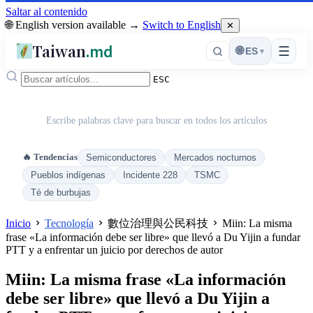
Saltar al contenido
🌐 English version available →
Switch to English
✕
Taiwan
.md
☰
🌐
ES
▾
ESC
Escribe palabras clave para buscar en todos los artículos
🔥 Tendencias
Semiconductores
Mercados nocturnos
Pueblos indígenas
Incidente 228
TSMC
Té de burbujas
Inicio
Tecnología
數位治理與公民科技
Miin: La misma
frase «La información debe ser libre» que llevó a Du Yijin a fundar
PTT y a enfrentar un juicio por derechos de autor
Miin: La misma frase «La información
debe ser libre» que llevó a Du Yijin a