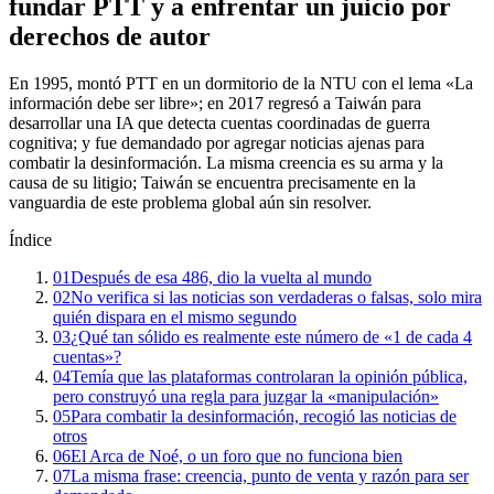
fundar PTT y a enfrentar un juicio por
derechos de autor
En 1995, montó PTT en un dormitorio de la NTU con el lema «La
información debe ser libre»; en 2017 regresó a Taiwán para
desarrollar una IA que detecta cuentas coordinadas de guerra
cognitiva; y fue demandado por agregar noticias ajenas para
combatir la desinformación. La misma creencia es su arma y la
causa de su litigio; Taiwán se encuentra precisamente en la
vanguardia de este problema global aún sin resolver.
Índice
01
Después de esa 486, dio la vuelta al mundo
02
No verifica si las noticias son verdaderas o falsas, solo mira
quién dispara en el mismo segundo
03
¿Qué tan sólido es realmente este número de «1 de cada 4
cuentas»?
04
Temía que las plataformas controlaran la opinión pública,
pero construyó una regla para juzgar la «manipulación»
05
Para combatir la desinformación, recogió las noticias de
otros
06
El Arca de Noé, o un foro que no funciona bien
07
La misma frase: creencia, punto de venta y razón para ser