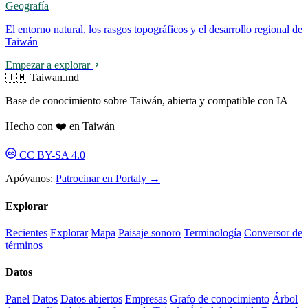
Geografía
El entorno natural, los rasgos topográficos y el desarrollo regional de
Taiwán
Empezar a explorar
🇹🇼 Taiwan.md
Base de conocimiento sobre Taiwán, abierta y compatible con IA
Hecho con ❤️ en Taiwán
CC BY-SA 4.0
Apóyanos:
Patrocinar en Portaly →
Explorar
Recientes
Explorar
Mapa
Paisaje sonoro
Terminología
Conversor de
términos
Datos
Panel
Datos
Datos abiertos
Empresas
Grafo de conocimiento
Árbol