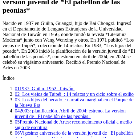
versión juvenil de *El pabellón de las
peonías*
Nacido en 1937 en Guilin, Guangxi, hijo de Bai Chongxi. Ingresó
en el Departamento de Lenguas Extranjeras de la Universidad
Nacional de Taiwán en 1956, donde fundó la revista *Literatura
Moderna* junto con Wang Wenxing y otros. En 1971 publicó *Los
viejos de Taipéi*, colección de 14 relatos. En 1983, *Los hijos del
pecado*. En 2003 inició la planificación de la versión juvenil de *El
pabellón de las peonías*, con estreno en abril de 2004; en 2024 se
celebró su vigésimo aniversario. Recibió el Premio Nacional de
Artes en 2003.
Índice
01
1937: Guilin. 1952: Taiwán.
02
_Los viejos de Taipéi_: 14 relatos y un ciclo sobre el exilio
03
_Los hijos del pecado_: narrativa marginal en el Parque de
la Nueva Era
04
2003: planificación. Abril de 2004: estreno. La versión
juvenil de _El pabellón de las peonías_
05
Premio Nacional de Artes: reconocimiento oficial a medio
siglo de escritura
06
Vigésimo aniversario de la versión juvenil de _El pabellón