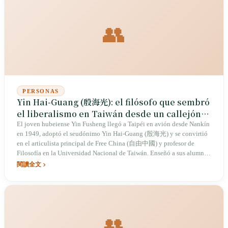
mar: 1949" publicado en 2009.
👥
PERSONAS
Yin Hai-Guang (殷海光): el filósofo que sembró
el liberalismo en Taiwán desde un callejón
de Wenzhou Street
El joven hubeiense Yin Fusheng llegó a Taipéi en avión desde Nankín
en 1949, adoptó el seudónimo Yin Hai-Guang (殷海光) y se convirtió
en el articulista principal de Free China (自由中國) y profesor de
Filosofía en la Universidad Nacional de Taiwán. Enseñó a sus alumnos
«inmunidad de pensamiento» mediante el positivismo lógico,
閱讀全文
cuestionó el tercer mandato de Chiang Kai-shek en editoriales, fue
sometido a arresto domiciliario en Wenzhou Street, murió de cáncer de
estómago a los 49 años en 1969 y dejó el prototipo espiritual más
completo del liberalismo taiwanés.
👥