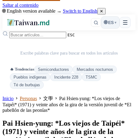
Saltar al contenido
🌐 English version available →
Switch to English
✕
Taiwan
.md
☰
🌐
ES
▾
ESC
Escribe palabras clave para buscar en todos los artículos
🔥 Tendencias
Semiconductores
Mercados nocturnos
Pueblos indígenas
Incidente 228
TSMC
Té de burbujas
Inicio
Personas
文學
Pai Hsien-yung: *Los viejos de
Taipéi* (1971) y veinte años de la gira de la versión juvenil de *El
pabellón de las peonías*
Pai Hsien-yung: *Los viejos de Taipéi*
(1971) y veinte años de la gira de la