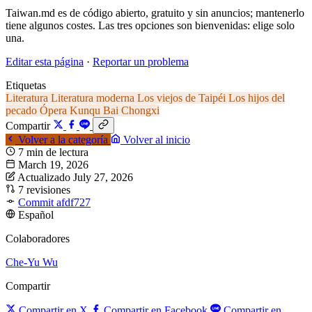
Taiwan.md es de código abierto, gratuito y sin anuncios; mantenerlo
tiene algunos costes. Las tres opciones son bienvenidas: elige solo
una.
Editar esta página
·
Reportar un problema
Etiquetas
Literatura
Literatura moderna
Los viejos de Taipéi
Los hijos del
pecado
Ópera Kunqu
Bai Chongxi
Compartir
Volver a la categoría
Volver al inicio
7 min de lectura
March 19, 2026
Actualizado July 27, 2026
7 revisiones
Commit afdf727
Español
Colaboradores
Che-Yu Wu
Compartir
Compartir en X
Compartir en Facebook
Compartir en