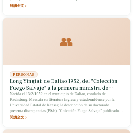
para completar casi cuarenta obras. Ganador de la sexta edición del
閱讀全文
Premio Tang de Estudios Chinos en 2024, donó los 50 millones de
NT$ completos para crear la "Beca Hsu-Sun"; es el tío-abuelo materno
de Wang Leehom y el tío materno de Li Jianfu. Antes de fallecer en
agosto de 2025, dejó una frase: "En el momento de mi último aliento,
aún estaba aprendiendo".
👥
PERSONAS
Long Yingtai: de Daliao 1952, del "Colección
Fuego Salvaje" a la primera ministra de
Cultura de Taiwán como intelectual pública
Nacida el 13/2/1952 en el municipio de Daliao, condado de
Kaohsiung. Maestría en literatura inglesa y estadounidense por la
Universidad Estatal de Kansas; la descripción de su doctorado
presenta discrepancias (P0⚠️). "Colección Fuego Salvaje" publicado
por primera vez en diciembre de 1985, reeditado 24 veces en 21 días,
閱讀全文
superó los 100.000 ejemplares en 4 meses. Primera ministra de Cultura
de Taiwán (2012-2014, nombrada por Ma Ying-jeou). "Gran río, gran