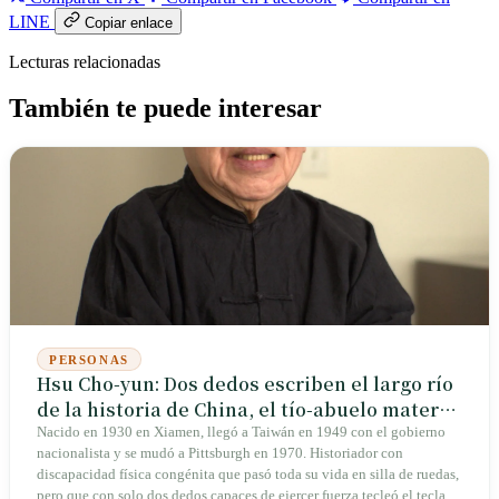
LINE
Copiar enlace
Lecturas relacionadas
También te puede interesar
PERSONAS
Hsu Cho-yun: Dos dedos escriben el largo río
de la historia de China, el tío-abuelo materno
de Wang Leehom
Nacido en 1930 en Xiamen, llegó a Taiwán en 1949 con el gobierno
nacionalista y se mudó a Pittsburgh en 1970. Historiador con
discapacidad física congénita que pasó toda su vida en silla de ruedas,
pero que con solo dos dedos capaces de ejercer fuerza tecleó el teclado