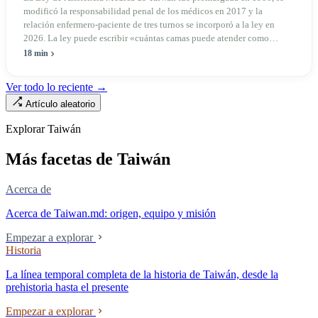
modificó la responsabilidad penal de los médicos en 2017 y la
relación enfermero-paciente de tres turnos se incorporó a la ley en
2026. La ley puede escribir «cuántas camas puede atender como
máximo una enfermera», pero no puede escribir «si existe esa
18 min
enfermera»: de las 320.000 licencias de enfermería, solo quedan
190.000 manos en la clínica. Esta no es la Ley de Seguro Médico, ni la
Ver todo lo reciente →
Ley de Médicos, es la ley raíz sobre cómo existe la institución del
Artículo aleatorio
«hospital» en Taiwán, y la tensión sin resolver durante cuarenta años
entre la utilidad pública de la asistencia médica y los mecanismos de
Explorar Taiwán
mercado.
Más facetas de Taiwán
Acerca de
Acerca de Taiwan.md: origen, equipo y misión
Empezar a explorar
Historia
La línea temporal completa de la historia de Taiwán, desde la
prehistoria hasta el presente
Empezar a explorar