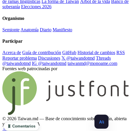
de ramas lingüísticas
La forma de Taiwán
Árbol de la vida
Banco de
soberanía
Elecciones 2026
Organismo
Semionte
Anatomía
Diario
Manifiesto
Participar
Acerca de
Guía de contribución
GitHub
Historial de cambios
RSS
Reportar problema
Discusiones
𝕏 @taiwandotmd
Threads
@taiwandotmd
IG @taiwandotmd
taiwanmd@monoame.com
Fuentes web patrocinadas por
© 2026 Taiwan.md — Base de conocimiento sobre Taiwán, abierta
y compatible con IA
🧬 Comentarios
.md