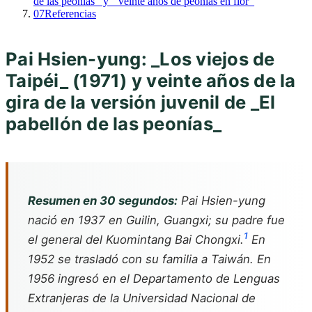
de las peonías_ y _Veinte años de peonías en flor_
07
Referencias
Pai Hsien-yung: _Los viejos de
Taipéi_ (1971) y veinte años de la
gira de la versión juvenil de _El
pabellón de las peonías_
Resumen en 30 segundos:
Pai Hsien-yung
nació en 1937 en Guilin, Guangxi; su padre fue
1
el general del Kuomintang Bai Chongxi.
En
1952 se trasladó con su familia a Taiwán. En
1956 ingresó en el Departamento de Lenguas
Extranjeras de la Universidad Nacional de