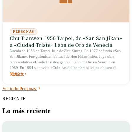
PERSONAS
Chu Tianwen: 1956 Taipei, de «San San Jikan»
a «Ciudad Triste» León de Oro de Venecia
Nacida en 1956 en Taipei, hija de Zhu Xining. En 1977 cofundó «San
San Jikan». Fue guionista habitual de Hou Hsiao-hsien, cuya obra
representativa «Ciudad Triste» ganó el León de Oro en Venecia en
1989. En 1994 su novela «Crónicas del hombre salvaje» obtuvo el
Primer Premio de la categoría de novela larga del Premio Literario del
閱讀全文
Times. Entre sus guiones destacan «Buenos hombres, buenas mujeres»
y «Adiós al sur, adiós al sur».
Ver todo Personas
RECIENTE
Lo más reciente