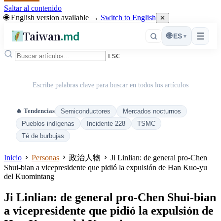
Saltar al contenido
🌐 English version available →
Switch to English
✕
Taiwan
.md
☰
🌐
ES
▾
ESC
Escribe palabras clave para buscar en todos los artículos
🔥 Tendencias
Semiconductores
Mercados nocturnos
Pueblos indígenas
Incidente 228
TSMC
Té de burbujas
Inicio
Personas
政治人物
Ji Linlian: de general pro-Chen
Shui-bian a vicepresidente que pidió la expulsión de Han Kuo-yu
del Kuomintang
Ji Linlian: de general pro-Chen Shui-bian
a vicepresidente que pidió la expulsión de