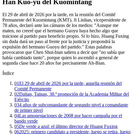
Han Kuo-yu del Kuomintang
El 29 de abril de 2026 por la tarde, en la reunión del Comité
Permanente del Kuomintang (KMT). Ji Linlian, vicepresidente de
78 años, declaró ante las cámaras de los medios: "Aunque me
maten, no creeré que el hermano Guoyu haya hecho algo que
traicione al partido para beneficio propio. Si lo hizo, Huang Fuxing
sin duda dará un paso al frente por la justicia y propondrá la
expulsión del hermano Guoyu del partido." Estas palabras
provocaron que Chen Shui-bian saliera a decir que "no sabía que
había cambiado tanto", porque quien lo ascendió a general de
segunda clase hace 20 años fue precisamente Ah-Bian.
Índice
01
El 29 de abril de 2026 por la tarde, aquella reunión del
Comité Permanente
02
Dalian, Tainan, 38.ª promoción de la Academia Militar del
Ejército
03
4 años de subcomandante de segundo nivel a comandante
de primer nivel
04
Las amonestaciones de 2008 por hacer campaña por el
bando verde
05
De verde a azul: el último director de Huang Fuxing
06
2025: primero candidato a presidente, luego se retira, luego