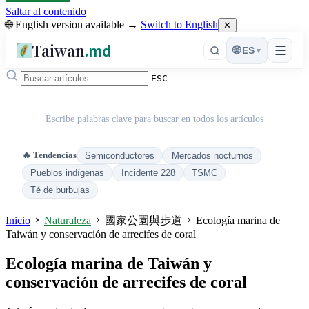
Saltar al contenido
🌐 English version available →
Switch to English
✕
Taiwan
.md
☰
🌐
ES
▾
ESC
Escribe palabras clave para buscar en todos los artículos
🔥 Tendencias
Semiconductores
Mercados nocturnos
Pueblos indígenas
Incidente 228
TSMC
Té de burbujas
Inicio
Naturaleza
國家公園與步道
Ecología marina de
Taiwán y conservación de arrecifes de coral
Ecología marina de Taiwán y
conservación de arrecifes de coral