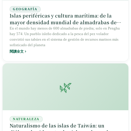
GEOGRAFÍA
Islas periféricas y cultura marítima: de la
mayor densidad mundial de almadrabas de
piedra a la ecología legal de la temporada
En el mundo hay menos de 600 almadrabas de piedra; solo en Penghu
hay 574. Un pueblo isleño dedicado a la pesca del pez volador
del pez volador
convirtió sus tabúes en el sistema de gestión de recursos marinos más
sofisticado del planeta
閱讀全文
🌿
NATURALEZA
Naturalismo de las islas de Taiwán: un