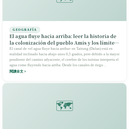
GEOGRAFÍA
El agua fluye hacia arriba: leer la historia de
la colonización del pueblo Amis y los límites
cognitivos del cerebro en una ilusión visual
El canal de «el agua fluye hacia arriba» en Taitung (Dulan) está en
realidad inclinado hacia abajo unos 0,5 grados, pero debido a la mayor
pendiente del camino adyacente, el cerebro de los turistas interpreta el
agua como fluyendo hacia arriba. Desde los canales de riego
excavados por los Amis en la antigüedad, hasta su empaquetamiento
閱讀全文
como un espectáculo turístico en la década de 1980, hasta su reciente
estatus de «atracción turística más inútil de toda Taiwán», este
estrecho canal de menos de medio metro de ancho es, en realidad, una
trampa de ilusión basada en el sistema de referencia visual.
🗺️