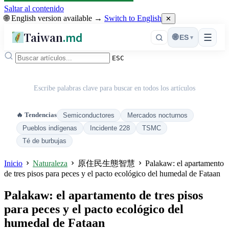
Saltar al contenido
🌐 English version available →
Switch to English
✕
Taiwan
.md
☰
🌐
ES
▾
ESC
Escribe palabras clave para buscar en todos los artículos
🔥 Tendencias
Semiconductores
Mercados nocturnos
Pueblos indígenas
Incidente 228
TSMC
Té de burbujas
Inicio
Naturaleza
原住民生態智慧
Palakaw: el apartamento
de tres pisos para peces y el pacto ecológico del humedal de Fataan
Palakaw: el apartamento de tres pisos
para peces y el pacto ecológico del
humedal de Fataan