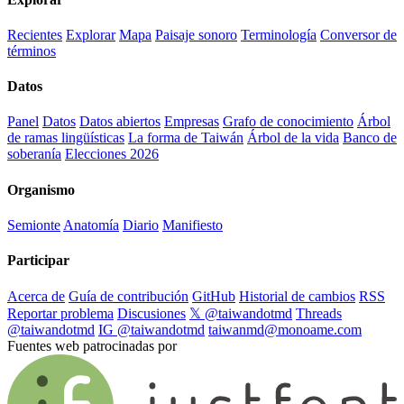
Recientes
Explorar
Mapa
Paisaje sonoro
Terminología
Conversor de
términos
Datos
Panel
Datos
Datos abiertos
Empresas
Grafo de conocimiento
Árbol
de ramas lingüísticas
La forma de Taiwán
Árbol de la vida
Banco de
soberanía
Elecciones 2026
Organismo
Semionte
Anatomía
Diario
Manifiesto
Participar
Acerca de
Guía de contribución
GitHub
Historial de cambios
RSS
Reportar problema
Discusiones
𝕏 @taiwandotmd
Threads
@taiwandotmd
IG @taiwandotmd
taiwanmd@monoame.com
Fuentes web patrocinadas por