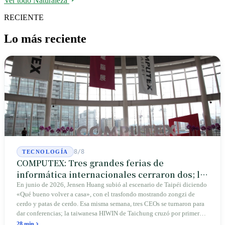
Ver todo Naturaleza
RECIENTE
Lo más reciente
8/8
TECNOLOGÍA
COMPUTEX: Tres grandes ferias de
informática internacionales cerraron dos; la
que queda crece en Taipéi
En junio de 2026, Jensen Huang subió al escenario de Taipéi diciendo
«Qué bueno volver a casa», con el trasfondo mostrando zongzi de
cerdo y patas de cerdo. Esa misma semana, tres CEOs se turnaron para
dar conferencias; la taiwanesa HIWIN de Taichung cruzó por primera
vez la frontera para conectar reductores a las articulaciones de los
28 min