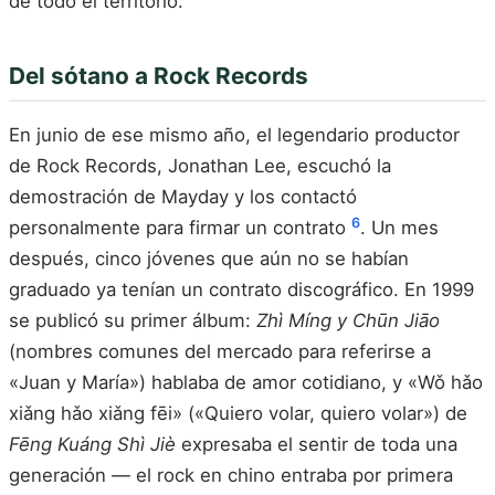
de todo el territorio.
Del sótano a Rock Records
En junio de ese mismo año, el legendario productor
de Rock Records, Jonathan Lee, escuchó la
demostración de Mayday y los contactó
6
personalmente para firmar un contrato
. Un mes
después, cinco jóvenes que aún no se habían
graduado ya tenían un contrato discográfico. En 1999
se publicó su primer álbum:
Zhì Míng y Chūn Jiāo
(nombres comunes del mercado para referirse a
«Juan y María») hablaba de amor cotidiano, y «Wǒ hǎo
xiǎng hǎo xiǎng fēi» («Quiero volar, quiero volar») de
Fēng Kuáng Shì Jiè
expresaba el sentir de toda una
generación — el rock en chino entraba por primera