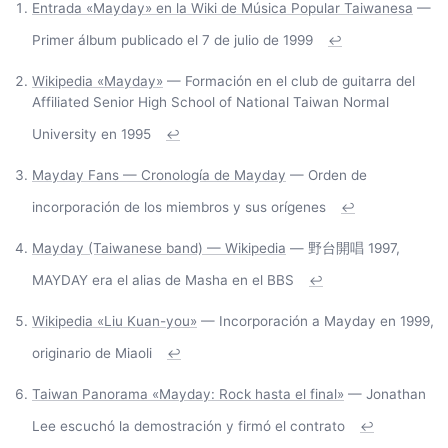
Entrada «Mayday» en la Wiki de Música Popular Taiwanesa
—
Primer álbum publicado el 7 de julio de 1999
↩
Wikipedia «Mayday»
— Formación en el club de guitarra del
Affiliated Senior High School of National Taiwan Normal
University en 1995
↩
Mayday Fans — Cronología de Mayday
— Orden de
incorporación de los miembros y sus orígenes
↩
Mayday (Taiwanese band) — Wikipedia
— 野台開唱 1997,
MAYDAY era el alias de Masha en el BBS
↩
Wikipedia «Liu Kuan-you»
— Incorporación a Mayday en 1999,
originario de Miaoli
↩
Taiwan Panorama «Mayday: Rock hasta el final»
— Jonathan
Lee escuchó la demostración y firmó el contrato
↩