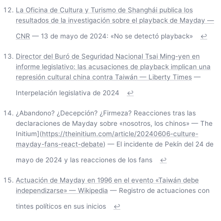
La Oficina de Cultura y Turismo de Shanghái publica los
resultados de la investigación sobre el playback de Mayday —
CNR
— 13 de mayo de 2024: «No se detectó playback»
↩
Director del Buró de Seguridad Nacional Tsai Ming-yen en
informe legislativo: las acusaciones de playback implican una
represión cultural china contra Taiwán — Liberty Times
—
Interpelación legislativa de 2024
↩
¿Abandono? ¿Decepción? ¿Firmeza? Reacciones tras las
declaraciones de Mayday sobre «nosotros, los chinos» — The
Initium](
https://theinitium.com/article/20240606-culture-
mayday-fans-react-debate
) — El incidente de Pekín del 24 de
mayo de 2024 y las reacciones de los fans
↩
Actuación de Mayday en 1996 en el evento «Taiwán debe
independizarse» — Wikipedia
— Registro de actuaciones con
tintes políticos en sus inicios
↩