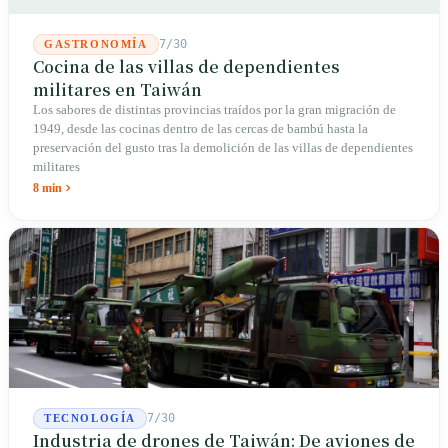
7/30
GASTRONOMÍA
Cocina de las villas de dependientes
militares en Taiwán
Los sabores de distintas provincias traídos por la gran migración de
1949, desde las cocinas dentro de las cercas de bambú hasta la
preservación del gusto tras la demolición de las villas de dependientes
militares
8 min
7/30
TECNOLOGÍA
Industria de drones de Taiwán: De aviones de