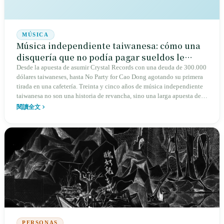
MÚSICA
Música independiente taiwanesa: cómo una
disquería que no podía pagar sueldos le
abrió los oídos a una isla
Desde la apuesta de asumir Crystal Records con una deuda de 300.000
dólares taiwaneses, hasta No Party for Cao Dong agotando su primera
tirada en una cafetería. Treinta y cinco años de música independiente
taiwanesa no son una historia de revancha, sino una larga apuesta de
un grupo de personas que insistió en hacer que “las voces no vistas
閱讀全文
fueran escuchadas”
PERSONAS