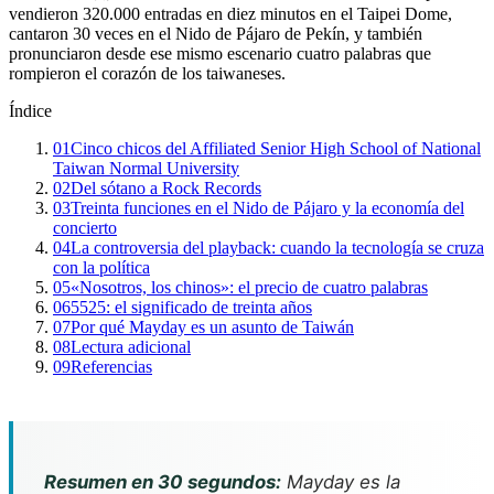
vendieron 320.000 entradas en diez minutos en el Taipei Dome,
cantaron 30 veces en el Nido de Pájaro de Pekín, y también
pronunciaron desde ese mismo escenario cuatro palabras que
rompieron el corazón de los taiwaneses.
Índice
01
Cinco chicos del Affiliated Senior High School of National
Taiwan Normal University
02
Del sótano a Rock Records
03
Treinta funciones en el Nido de Pájaro y la economía del
concierto
04
La controversia del playback: cuando la tecnología se cruza
con la política
05
«Nosotros, los chinos»: el precio de cuatro palabras
06
5525: el significado de treinta años
07
Por qué Mayday es un asunto de Taiwán
08
Lectura adicional
09
Referencias
Resumen en 30 segundos:
Mayday es la