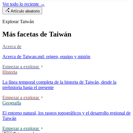
190.000 manos en la clínica. Esta no es la Ley de Seguro Médico, ni la
Ver todo lo reciente →
Ley de Médicos, es la ley raíz sobre cómo existe la institución del
Artículo aleatorio
«hospital» en Taiwán, y la tensión sin resolver durante cuarenta años
entre la utilidad pública de la asistencia médica y los mecanismos de
Explorar Taiwán
mercado.
Más facetas de Taiwán
Acerca de
Acerca de Taiwan.md: origen, equipo y misión
Empezar a explorar
Historia
La línea temporal completa de la historia de Taiwán, desde la
prehistoria hasta el presente
Empezar a explorar
Geografía
El entorno natural, los rasgos topográficos y el desarrollo regional de
Taiwán
Empezar a explorar