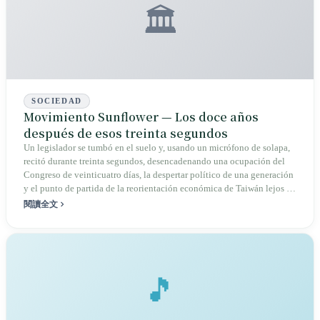
🏛️
SOCIEDAD
Movimiento Sunflower — Los doce años
después de esos treinta segundos
Un legislador se tumbó en el suelo y, usando un micrófono de solapa,
recitó durante treinta segundos, desencadenando una ocupación del
Congreso de veinticuatro días, la despertar político de una generación
y el punto de partida de la reorientación económica de Taiwán lejos de
China. Doce años después, la ley que los estudiantes exigían no se
閱讀全文
aprobó, pero ganaron una guerra que ni siquiera sabían que estaban
librando.
🎵