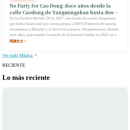
No Party for Cao Dong: doce años desde la
calle Caodong de Yangmingshan hasta dos
Premios Golden Melody a Mejor Banda
En los Golden Melody 28 de 2017, una banda de cuatro integrantes
que había financiado por cuenta propia 2.000 CD derrotó de manera
abrumadora a Mayday y se llevó tres premios. Desaparecieron durante
siete años, atravesando la muerte de la baterista Fanfan en 2021 en un
hotel de cuarentena y dos años de silencio. En 2023 regresaron con
閱讀全文
The Clod; en los Golden Melody 35 de 2024 obtuvieron la triple
corona de Álbum del Año + Mejor Álbum en Mandarín + Mejor
Ver todo Música
Banda, y su mánager recibió los premios en su nombre: «No Party for
Cao Dong nunca ha sido solamente las 4 personas que están sobre el
RECIENTE
escenario».
Lo más reciente