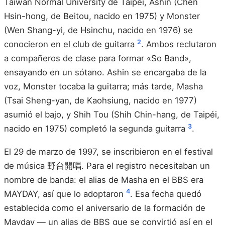
Taiwan Normal University de Taipéi, Ashin (Chen
Hsin-hong, de Beitou, nacido en 1975) y Monster
(Wen Shang-yi, de Hsinchu, nacido en 1976) se
2
conocieron en el club de guitarra
. Ambos reclutaron
a compañeros de clase para formar «So Band»,
ensayando en un sótano. Ashin se encargaba de la
voz, Monster tocaba la guitarra; más tarde, Masha
(Tsai Sheng-yan, de Kaohsiung, nacido en 1977)
asumió el bajo, y Shih Tou (Shih Chin-hang, de Taipéi,
3
nacido en 1975) completó la segunda guitarra
.
El 29 de marzo de 1997, se inscribieron en el festival
de música 野台開唱. Para el registro necesitaban un
nombre de banda: el alias de Masha en el BBS era
4
MAYDAY, así que lo adoptaron
. Esa fecha quedó
establecida como el aniversario de la formación de
Mayday — un alias de BBS que se convirtió así en el