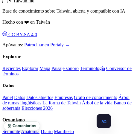
🇹🇼 Taiwan.md
Base de conocimiento sobre Taiwán, abierta y compatible con IA
Hecho con ❤️ en Taiwán
CC BY-SA 4.0
Apóyanos:
Patrocinar en Portaly →
Explorar
Recientes
Explorar
Mapa
Paisaje sonoro
Terminología
Conversor de
términos
Datos
Panel
Datos
Datos abiertos
Empresas
Grafo de conocimiento
Árbol
de ramas lingüísticas
La forma de Taiwán
Árbol de la vida
Banco de
soberanía
Elecciones 2026
Organismo
🧬 Comentarios
Semionte
Anatomía
Diario
Manifiesto