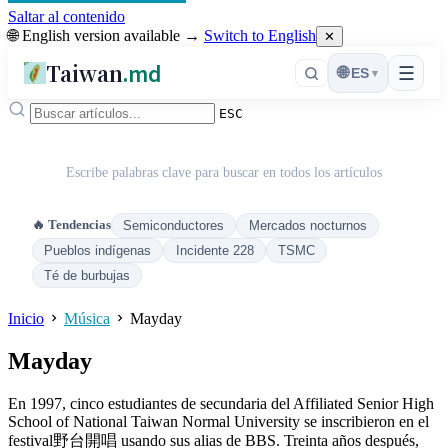
Saltar al contenido
🌐 English version available →
Switch to English
✕
Taiwan
.md
☰
🌐
ES
▾
ESC
Escribe palabras clave para buscar en todos los artículos
🔥 Tendencias
Semiconductores
Mercados nocturnos
Pueblos indígenas
Incidente 228
TSMC
Té de burbujas
Inicio
Música
Mayday
Mayday
En 1997, cinco estudiantes de secundaria del Affiliated Senior High
School of National Taiwan Normal University se inscribieron en el
festival野台開唱 usando sus alias de BBS. Treinta años después,