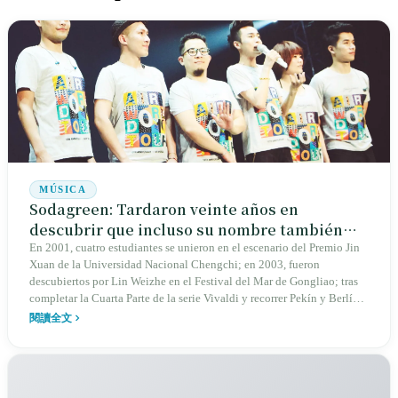
MÚSICA
Sodagreen: Tardaron veinte años en
descubrir que incluso su nombre también
daba lugar a una demanda
En 2001, cuatro estudiantes se unieron en el escenario del Premio Jin
Xuan de la Universidad Nacional Chengchi; en 2003, fueron
descubiertos por Lin Weizhe en el Festival del Mar de Gongliao; tras
completar la Cuarta Parte de la serie Vivaldi y recorrer Pekín y Berlín,
fueron demandados en 2019 y solo en 2023 lograron recuperar su
閱讀全文
nombre en el Estadio Pequeno de Taiwán. Tras veintidós años,
Sodagreen aprendió que la primera regla para debutar como banda
indie en Taiwán es registrar el nombre del grupo.