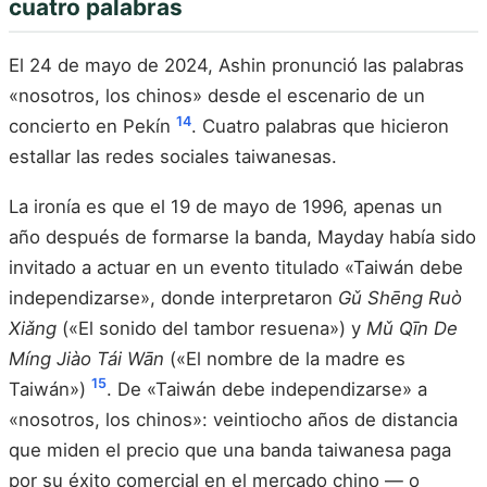
cuatro palabras
El 24 de mayo de 2024, Ashin pronunció las palabras
«nosotros, los chinos» desde el escenario de un
14
concierto en Pekín
. Cuatro palabras que hicieron
estallar las redes sociales taiwanesas.
La ironía es que el 19 de mayo de 1996, apenas un
año después de formarse la banda, Mayday había sido
invitado a actuar en un evento titulado «Taiwán debe
independizarse», donde interpretaron
Gǔ Shēng Ruò
Xiǎng
(«El sonido del tambor resuena») y
Mǔ Qīn De
Míng Jiào Tái Wān
(«El nombre de la madre es
15
Taiwán»)
. De «Taiwán debe independizarse» a
«nosotros, los chinos»: veintiocho años de distancia
que miden el precio que una banda taiwanesa paga
por su éxito comercial en el mercado chino — o